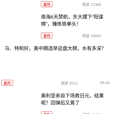
最热
阅读
22366
南海6天禁航，东大摆下“阳谋
棋”，锤炼铁拳头！
最热
阅读
19494
马、特和好，美中期选举这盘大棋，水有多深？
08-04
最热
阅读
5512
美利坚亲自下场救日元，结果
呢？回弹后又蔫了