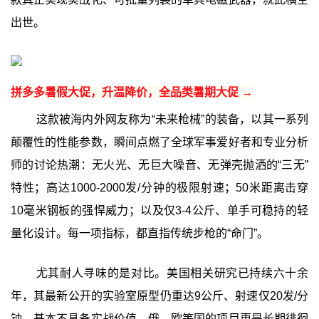
出世。
拼多多暑假大促，升温降价，全品类暑期大促 →
这款被海内外网友称为“未来枪械”的装备，以其一系列
颠覆性的性能参数，瞬间点燃了全球军事爱好者和专业分析
师的讨论热潮：无火光、无巨大噪音、无弹壳抛洒的“三无”
特性；高达1000-2000发/分钟的极限射速；50米距离击穿
10毫米钢板的强悍威力；以及仅3-4公斤、单手可稳持的轻
量化设计。每一项指标，都直指传统步枪的“命门”。
尤其耐人寻味的是对比。美国相关研究已持续六十余
年，其最新公开的实验室原型仍重达9公斤、射速仅20发/分
钟，基本不具备实战价值。俄、欧等国的项目更是长期徘徊