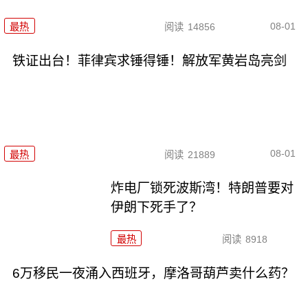
08-01
最热
阅读
14856
铁证出台！菲律宾求锤得锤！解放军黄岩岛亮剑
08-01
最热
阅读
21889
炸电厂锁死波斯湾！特朗普要对
伊朗下死手了？
最热
阅读
8918
6万移民一夜涌入西班牙，摩洛哥葫芦卖什么药？