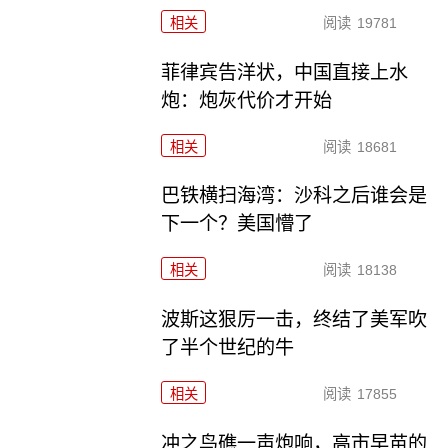
相关
阅读
19781
菲律宾告洋状，中国直接上水
炮：炮灰代价才开始
相关
阅读
18681
巴铁横扫海湾：沙科之后谁会是
下一个？美国懵了
相关
阅读
18138
波斯这狠厉一击，终结了美军吹
了半个世纪的牛
相关
阅读
17855
冲之鸟礁一声炮响，高市早苗的