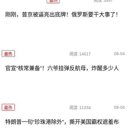
最热
阅读
3597
刚刚，普京被逼亮出底牌！俄罗斯要干大事了！
08-04
最热
阅读
14617
官宣“核常兼备”！六爷挂弹反航母，炸醒多少人
08-04
最热
阅读
11334
特朗普一句“珍珠港除外”，撕开美国霸权遮羞布