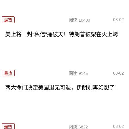
08-02
最热
阅读
10480
美上将一封“私信”捅破天！特朗普被架在火上烤
08-02
最热
阅读
9145
两大命门决定美国退无可退，伊朗别再幻想了！
08-02
最热
阅读
6822