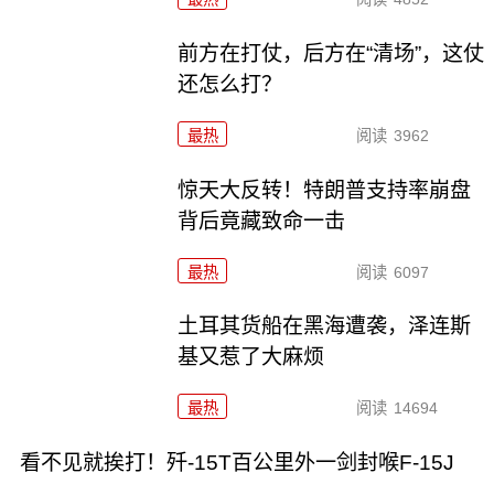
前方在打仗，后方在“清场”，这仗
还怎么打？
最热
阅读
3962
惊天大反转！特朗普支持率崩盘
背后竟藏致命一击
最热
阅读
6097
土耳其货船在黑海遭袭，泽连斯
基又惹了大麻烦
最热
阅读
14694
看不见就挨打！歼-15T百公里外一剑封喉F-15J