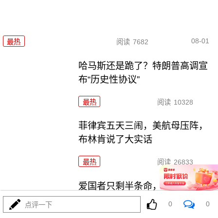
08-01
最热
阅读
7682
哈马斯还是跪了？特朗普高调宣
布“历史性协议”
最热
阅读
10328
菲律宾五天三闹，美航母压阵，
布林肯说了大实话
最热
阅读
26833
爱国者只剩半条命，美军却拉着
沙特去伊拉克踩雷
0
0
点评一下