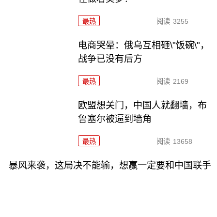
最热
阅读
3255
电商哭晕：俄乌互相砸\"饭碗\"，
战争已没有后方
最热
阅读
2169
欧盟想关门，中国人就翻墙，布
鲁塞尔被逼到墙角
最热
阅读
13658
暴风来袭，这局决不能输，想赢一定要和中国联手