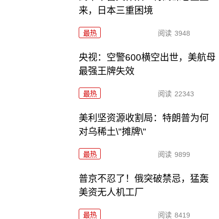
来，日本三重困境
最热
阅读
3948
央视：空警600横空出世，美航母
最强王牌失效
最热
阅读
22343
美利坚资源收割局：特朗普为何
对乌稀土\"摊牌\"
最热
阅读
9899
普京不忍了！俄突破禁忌，猛轰
美资无人机工厂
最热
阅读
8419