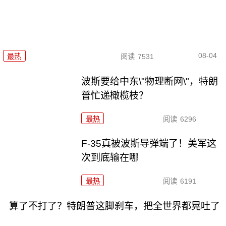
08-04
最热
阅读
7531
波斯要给中东\"物理断网\"，特朗
普忙递橄榄枝？
最热
阅读
6296
F-35真被波斯导弹端了！美军这
次到底输在哪
最热
阅读
6191
算了不打了？特朗普这脚刹车，把全世界都晃吐了