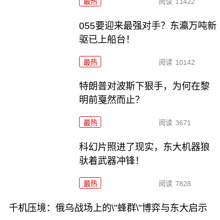
最热
阅读
11422
055要迎来最强对手？东瀛万吨新
驱已上船台！
最热
阅读
10142
特朗普对波斯下狠手，为何在黎
明前戛然而止？
最热
阅读
3671
科幻片照进了现实，东大机器狼
驮着武器冲锋！
最热
阅读
7828
千机压境：俄乌战场上的\"蜂群\"博弈与东大启示