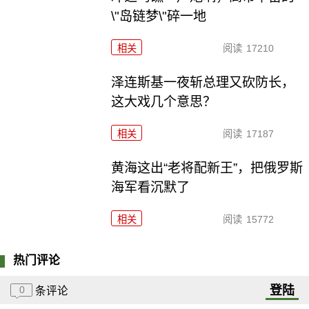
\"岛链梦\"碎一地
相关
阅读
17210
泽连斯基一夜斩总理又砍防长，
这大戏几个意思？
相关
阅读
17187
黄海这出“老将配新王”，把俄罗斯
海军看沉默了
相关
阅读
15772
热门评论
登陆
0
条评论