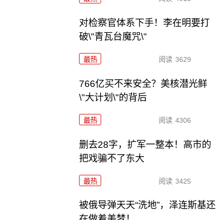
对检察官体系下手！李在明要打
破\"青瓦台魔咒\"
最热
阅读
3629
766亿买不来安全？美核潜光鲜
\"大计划\"的背后
最热
阅读
4306
删去28字，扩军一整本！高市的
把戏骗不了东大
最热
阅读
3425
被俄导弹天天“洗地”，泽连斯基还
在做着美梦！