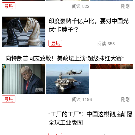
最热
阅读
822
刚刚
印度豪赌千亿卢比，要对中国光
伏“卡脖子”？
最热
阅读
655
向特朗普同志致敬！美政坛上演“超级抹红大赛”
最热
阅读
1196
刚刚
“工厂的工厂”：中国这棋彻底颠覆
全球工业版图