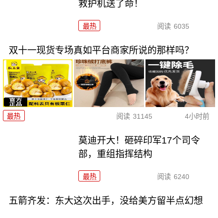
救护机送了命！
最热
阅读
6035
双十一现货专场真如平台商家所说的那样吗？
最热
阅读
31145
4小时前
莫迪开大！砸碎印军17个司令
部，重组指挥结构
最热
阅读
6240
五箭齐发：东大这次出手，没给美方留半点幻想