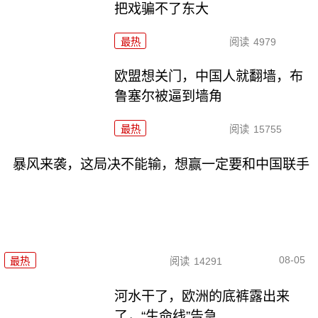
把戏骗不了东大
最热
阅读
4979
欧盟想关门，中国人就翻墙，布
鲁塞尔被逼到墙角
最热
阅读
15755
暴风来袭，这局决不能输，想赢一定要和中国联手
08-05
最热
阅读
14291
河水干了，欧洲的底裤露出来
了，“生命线”告急