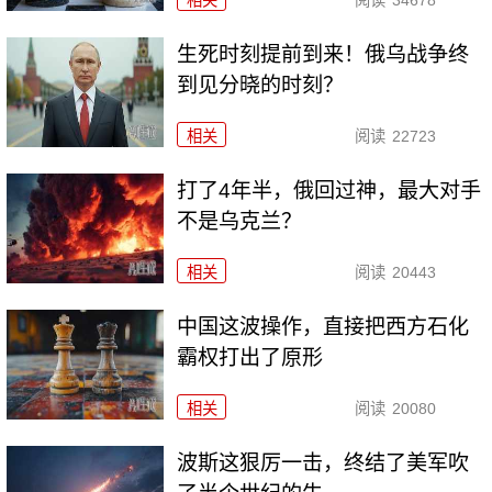
相关
阅读
34678
生死时刻提前到来！俄乌战争终
到见分晓的时刻？
相关
阅读
22723
打了4年半，俄回过神，最大对手
不是乌克兰？
相关
阅读
20443
中国这波操作，直接把西方石化
霸权打出了原形
相关
阅读
20080
波斯这狠厉一击，终结了美军吹