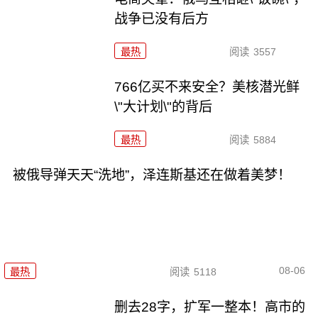
战争已没有后方
最热
阅读
3557
766亿买不来安全？美核潜光鲜
\"大计划\"的背后
最热
阅读
5884
被俄导弹天天“洗地”，泽连斯基还在做着美梦！
08-06
最热
阅读
5118
删去28字，扩军一整本！高市的