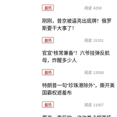
最热
阅读
4258
刚刚，普京被逼亮出底牌！俄罗
斯要干大事了！
最热
阅读
15331
官宣“核常兼备”！六爷挂弹反航
母，炸醒多少人
最热
阅读
12058
特朗普一句“珍珠港除外”，撕开美
国霸权遮羞布
最热
阅读
11057