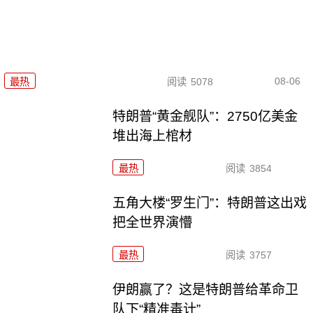
08-06
最热
阅读
5078
特朗普“黄金舰队”：2750亿美金
堆出海上棺材
最热
阅读
3854
五角大楼“罗生门”：特朗普这出戏
把全世界演懵
最热
阅读
3757
伊朗赢了？这是特朗普给革命卫
队下“精准毒计”