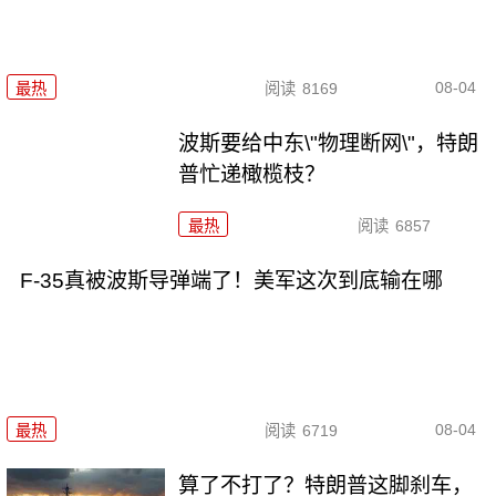
08-04
最热
阅读
8169
波斯要给中东\"物理断网\"，特朗
普忙递橄榄枝？
最热
阅读
6857
F-35真被波斯导弹端了！美军这次到底输在哪
08-04
最热
阅读
6719
算了不打了？特朗普这脚刹车，