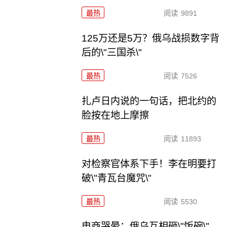
最热
阅读
9891
125万还是5万？俄乌战损数字背
后的\"三国杀\"
最热
阅读
7526
扎卢日内说的一句话，把北约的
脸按在地上摩擦
最热
阅读
11893
对检察官体系下手！李在明要打
破\"青瓦台魔咒\"
最热
阅读
5530
电商哭晕：俄乌互相砸\"饭碗\"，