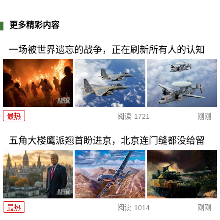
更多精彩内容
一场被世界遗忘的战争，正在刷新所有人的认知
最热
阅读
1721
刚刚
五角大楼鹰派翘首盼进京，北京连门缝都没给留
最热
阅读
1014
刚刚