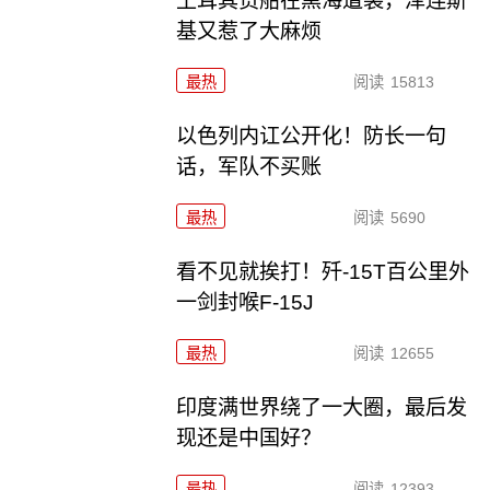
土耳其货船在黑海遭袭，泽连斯
基又惹了大麻烦
最热
阅读
15813
以色列内讧公开化！防长一句
话，军队不买账
最热
阅读
5690
看不见就挨打！歼-15T百公里外
一剑封喉F-15J
最热
阅读
12655
印度满世界绕了一大圈，最后发
现还是中国好？
最热
阅读
12393