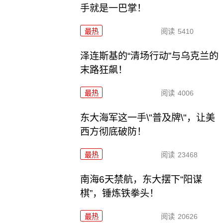
手就是一巴掌！
最热
阅读
5410
泽连斯基的“清场行动”与乌克兰的
末路狂飙！
最热
阅读
4006
东大海军这一手\"普及牌\"，让美
西方彻底破防！
最热
阅读
23468
南海6天禁航，东大摆下“阳谋
棋”，锤炼铁拳头！
最热
阅读
20626