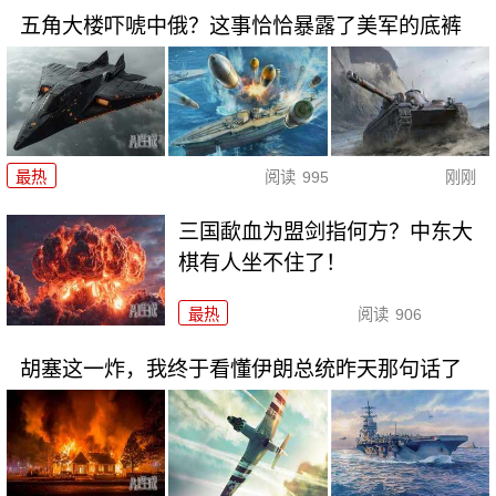
五角大楼吓唬中俄？这事恰恰暴露了美军的底裤
最热
阅读
995
刚刚
三国歃血为盟剑指何方？中东大
棋有人坐不住了！
最热
阅读
906
胡塞这一炸，我终于看懂伊朗总统昨天那句话了