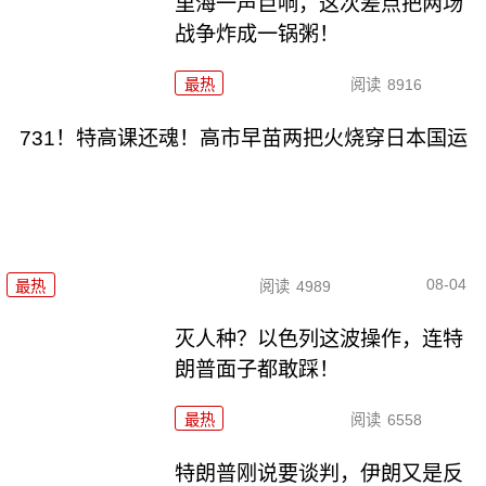
里海一声巨响，这次差点把两场
战争炸成一锅粥！
最热
阅读
8916
731！特高课还魂！高市早苗两把火烧穿日本国运
08-04
最热
阅读
4989
灭人种？以色列这波操作，连特
朗普面子都敢踩！
最热
阅读
6558
特朗普刚说要谈判，伊朗又是反