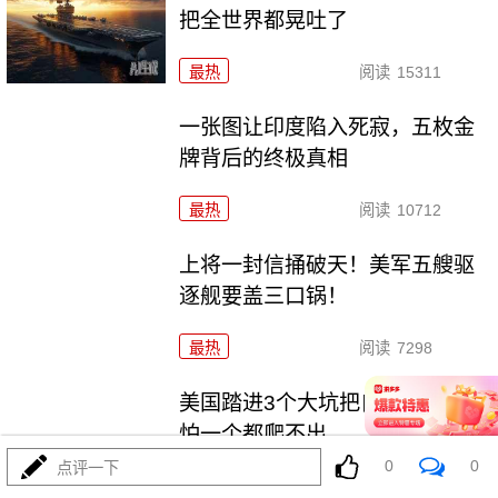
把全世界都晃吐了
最热
阅读
15311
一张图让印度陷入死寂，五枚金
牌背后的终极真相
最热
阅读
10712
上将一封信捅破天！美军五艘驱
逐舰要盖三口锅！
最热
阅读
7298
美国踏进3个大坑把自己埋了！恐
怕一个都爬不出
0
0
点评一下
最热
阅读
17164