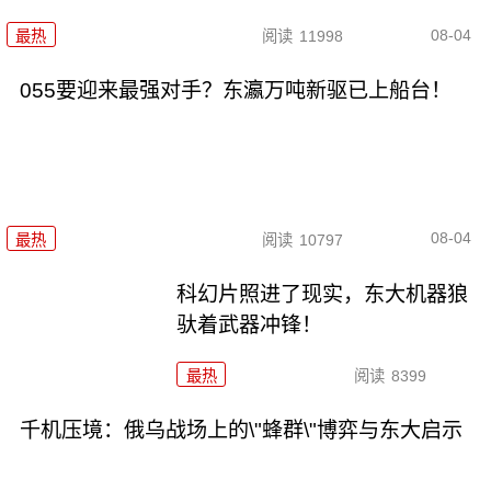
08-04
最热
阅读
11998
055要迎来最强对手？东瀛万吨新驱已上船台！
08-04
最热
阅读
10797
科幻片照进了现实，东大机器狼
驮着武器冲锋！
最热
阅读
8399
千机压境：俄乌战场上的\"蜂群\"博弈与东大启示