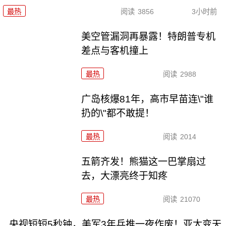
最热
阅读
3856
3小时前
美空管漏洞再暴露！特朗普专机
差点与客机撞上
最热
阅读
2988
广岛核爆81年，高市早苗连\"谁
扔的\"都不敢提！
最热
阅读
2014
五箭齐发！熊猫这一巴掌扇过
去，大漂亮终于知疼
最热
阅读
21070
央视短短5秒钟，美军3年兵推一夜作废！亚太变天