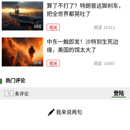
算了不打了？特朗普这脚刹车，
把全世界都晃吐了
相关
阅读
15311
中东一触即发！沙特到生死边
缘，美国的饵太大了
相关
阅读
15087
热门评论
登陆
0
条评论
我来说两句