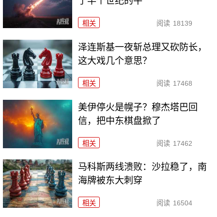
了半个世纪的牛
相关
阅读
18139
泽连斯基一夜斩总理又砍防长，
这大戏几个意思？
相关
阅读
17468
美伊停火是幌子？穆杰塔巴回
信，把中东棋盘掀了
相关
阅读
17462
马科斯两线溃败：沙拉稳了，南
海牌被东大刺穿
相关
阅读
16504