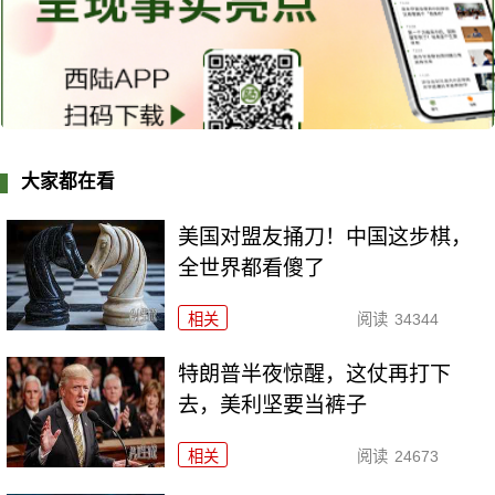
大家都在看
美国对盟友捅刀！中国这步棋，
全世界都看傻了
相关
阅读
34344
特朗普半夜惊醒，这仗再打下
去，美利坚要当裤子
相关
阅读
24673