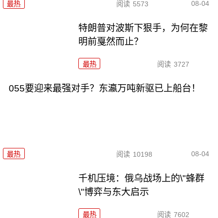
08-04
最热
阅读
5573
特朗普对波斯下狠手，为何在黎
明前戛然而止？
最热
阅读
3727
055要迎来最强对手？东瀛万吨新驱已上船台！
08-04
最热
阅读
10198
千机压境：俄乌战场上的\"蜂群
\"博弈与东大启示
最热
阅读
7602