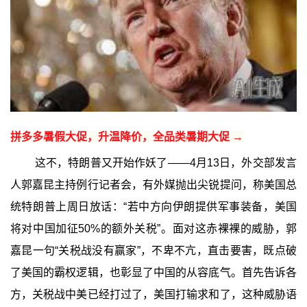
拼多多暑假大促，升温降价，全品类暑期大促 →
这不，特朗普又开始作妖了——4月13日，外交部发言
人郭嘉昆主持例行记者会，有外媒抛出尖锐提问，称美国总
统特朗普上周日放话：“若中方向伊朗提供军事装备，美国
将对中国加征50%的额外关税”。面对这赤裸裸的威胁，郭
嘉昆一句“关税战没有赢家”，不卑不亢，直击要害，既点破
了美国的霸权逻辑，也彰显了中国的从容底气。首先告诉各
方，关税战中美已经打过了，美国打输求和了，这种威胁语