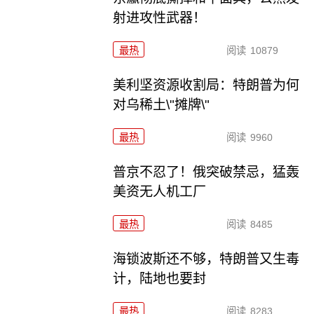
射进攻性武器！
最热
阅读
10879
美利坚资源收割局：特朗普为何
对乌稀土\"摊牌\"
最热
阅读
9960
普京不忍了！俄突破禁忌，猛轰
美资无人机工厂
最热
阅读
8485
海锁波斯还不够，特朗普又生毒
计，陆地也要封
最热
阅读
8283