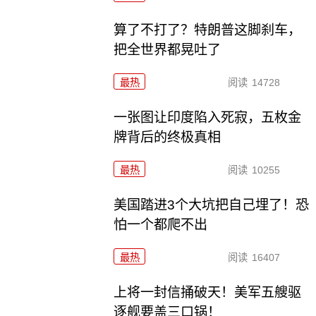
算了不打了？特朗普这脚刹车，
把全世界都晃吐了
最热
阅读
14728
一张图让印度陷入死寂，五枚金
牌背后的终极真相
最热
阅读
10255
美国踏进3个大坑把自己埋了！恐
怕一个都爬不出
最热
阅读
16407
上将一封信捅破天！美军五艘驱
逐舰要盖三口锅！