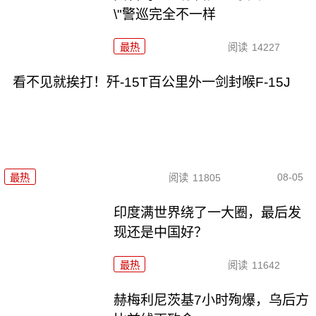
\"警巡完全不一样
最热
阅读
14227
看不见就挨打！歼-15T百公里外一剑封喉F-15J
08-05
最热
阅读
11805
印度满世界绕了一大圈，最后发
现还是中国好？
最热
阅读
11642
赫梅利尼茨基7小时殉爆，乌后方