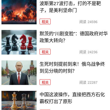
波斯第27波打击，打的不是靶
子，是美利坚命门
相关
阅读
24596
默茨的“川剧变脸”：德国政府对华
政策大转向？
相关
阅读
24236
生死时刻提前到来！俄乌战争终
到见分晓的时刻？
相关
阅读
22287
中国这波操作，直接把西方石化
霸权打出了原形