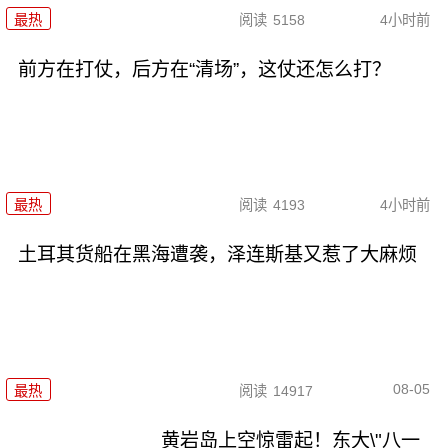
最热
阅读
5158
4小时前
前方在打仗，后方在“清场”，这仗还怎么打？
最热
阅读
4193
4小时前
土耳其货船在黑海遭袭，泽连斯基又惹了大麻烦
08-05
最热
阅读
14917
黄岩岛上空惊雷起！东大\"八一