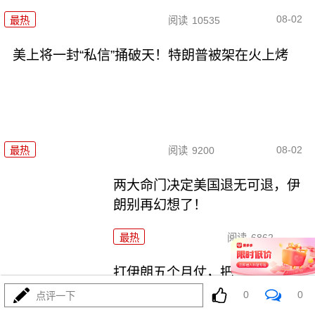
08-02
最热
阅读
10535
美上将一封“私信”捅破天！特朗普被架在火上烤
08-02
最热
阅读
9200
两大命门决定美国退无可退，伊
朗别再幻想了！
最热
阅读
6862
打伊朗五个月仗，把美军打成了
“十口锅九个盖”
0
0
点评一下