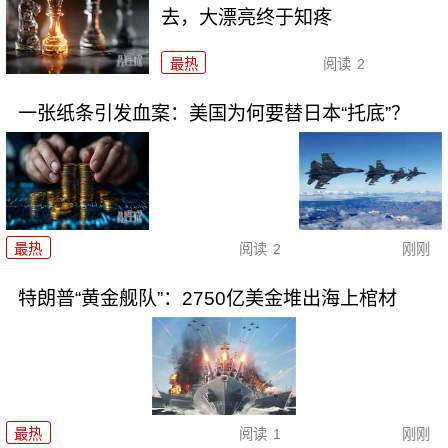
去，大漂亮终于知疼
最热
阅读
2
一张纸条引发血案：美国为何要替日本“托底”？
最热
阅读
2
刚刚
特朗普“黄金舰队”：2750亿美金堆出海上棺材
最热
阅读
1
刚刚