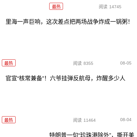
最热
阅读
14745
里海一声巨响，这次差点把两场战争炸成一锅粥！
08-05
最热
阅读
8355
官宣“核常兼备”！六爷挂弹反航母，炸醒多少人
08-04
最热
阅读
11464
特朗普一句“珍珠港除外”，撕开美