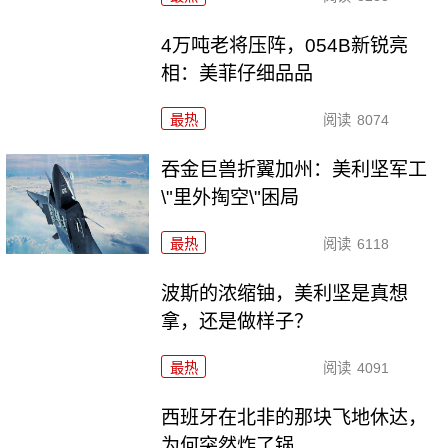
4万吨老将压阵，054B新锐亮
相：美菲仔细品品
最热
阅读
8074
吞金巨兽折翼加州：美利坚军工
\"里外掏空\"困局
最热
阅读
6118
波斯的浓缩铀，美利坚是真想
拿，还是做样子？
最热
阅读
4091
西班牙在北非的那块飞地休达，
为何突然炸了锅