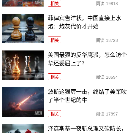
相关
阅读
19818
菲律宾告洋状，中国直接上水
炮：炮灰代价才开始
相关
阅读
18728
美国最狠的反华鹰派，怎么访个
华还委屈上了？
相关
阅读
18594
波斯这狠厉一击，终结了美军吹
了半个世纪的牛
相关
阅读
17897
泽连斯基一夜斩总理又砍防长，