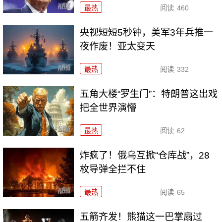
最热
阅读
460
央视短短5秒钟，美军3年兵推一
夜作废！亚太变天
最热
阅读
332
五角大楼“罗生门”：特朗普这出戏
把全世界演懵
最热
阅读
62
炸疯了！俄乌互掀“仓库战”，28
枚导弹全拦不住
最热
阅读
65
五箭齐发！熊猫这一巴掌扇过