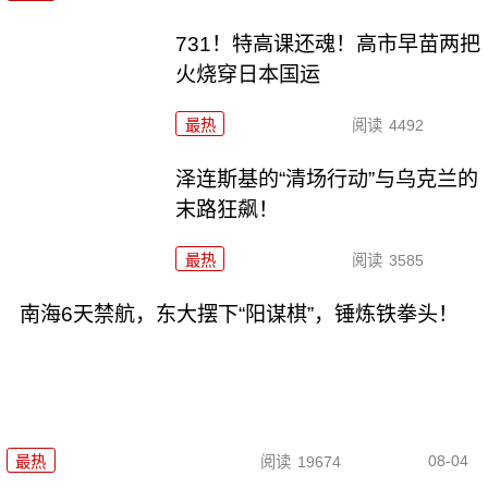
731！特高课还魂！高市早苗两把
火烧穿日本国运
最热
阅读
4492
泽连斯基的“清场行动”与乌克兰的
末路狂飙！
最热
阅读
3585
南海6天禁航，东大摆下“阳谋棋”，锤炼铁拳头！
08-04
最热
阅读
19674