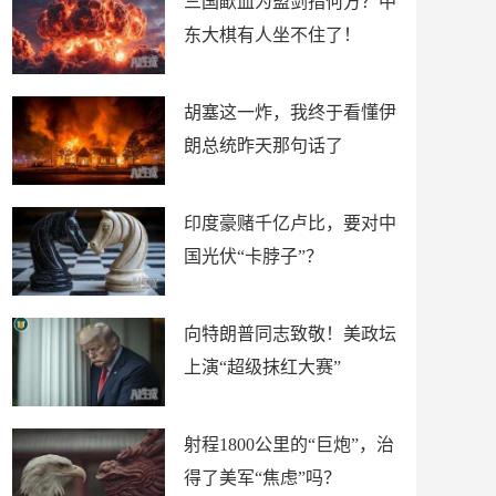
三国歃血为盟剑指何方？中
东大棋有人坐不住了！
胡塞这一炸，我终于看懂伊
朗总统昨天那句话了
印度豪赌千亿卢比，要对中
国光伏“卡脖子”？
向特朗普同志致敬！美政坛
上演“超级抹红大赛”
射程1800公里的“巨炮”，治
得了美军“焦虑”吗？