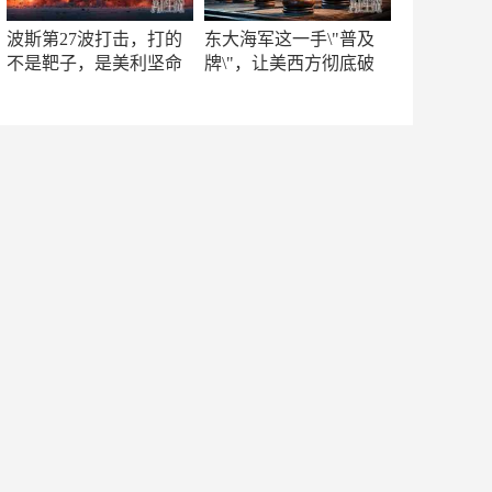
波斯第27波打击，打的
东大海军这一手\"普及
不是靶子，是美利坚命
牌\"，让美西方彻底破
门
防！