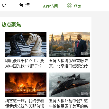
历史
台湾
APP访问
登录
热点聚焦
印度豪赌千亿卢比，要
五角大楼鹰派翘首盼进
对中国光伏“卡脖子”？
京，北京连门缝都没给
留
胡塞这一炸，我终于看
五角大楼吓唬中俄？这
懂伊朗总统昨天那句话
事恰恰暴露了美军的底