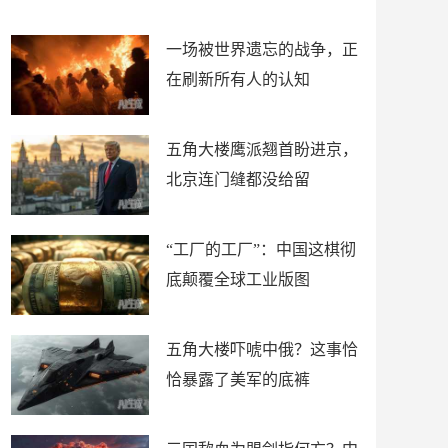
了
裤
一场被世界遗忘的战争，正
在刷新所有人的认知
五角大楼鹰派翘首盼进京，
北京连门缝都没给留
“工厂的工厂”：中国这棋彻
底颠覆全球工业版图
五角大楼吓唬中俄？这事恰
恰暴露了美军的底裤