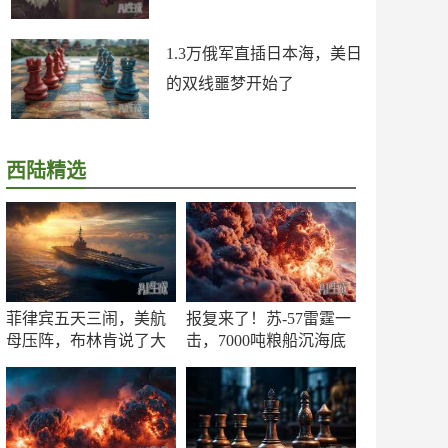
1.3万俄军直插日本海，美日
的双线噩梦开始了
西陆精选
菲律宾五天三闹，美航
报复来了！苏-57雷霆一
母压阵，布林肯说了大
击，7000吨粮船沉海底
实话