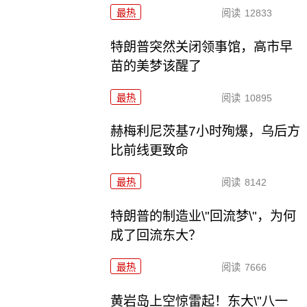
最热
阅读
12833
特朗普突然关闭领事馆，高市早
苗的美梦该醒了
最热
阅读
10895
赫梅利尼茨基7小时殉爆，乌后方
比前线更致命
最热
阅读
8142
特朗普的制造业\"回流梦\"，为何
成了回流东大？
最热
阅读
7666
黄岩岛上空惊雷起！东大\"八一