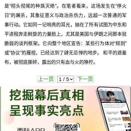
是‍“彻头彻尾的种族灭绝”‍。在笔者看来，这场发生在“停火
日”的屠杀，其象征意义与政治杀伤力，远超一次普通的军
事行动。它如同一记响亮的耳光，抽在了所有试图为中东和
平进程奔走斡旋的力量脸上，尤其是美国与伊朗之间那本就
脆弱的谈判框架。它向整个地区宣告：某些行为体对“规则”
或“协议”的蔑视，已经达到了肆无忌惮的地步。 和平的遮羞
布，被彻底撕碎，露出的只有血与火的狰狞。
上一页
下一页