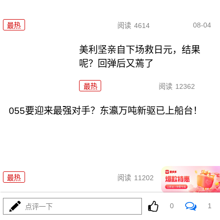
08-04
最热
阅读
4614
美利坚亲自下场救日元，结果
呢？回弹后又蔫了
最热
阅读
12362
055要迎来最强对手？东瀛万吨新驱已上船台！
08-04
最热
阅读
11202
科幻片照进了现实，东大机器狼
0
1
点评一下
驮着武器冲锋！