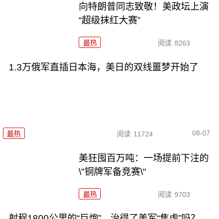
向特朗普同志致敬！美政坛上演
“超级抹红大赛”
最热
阅读
8263
1.3万俄军直插日本海，美日的双线噩梦开始了
08-07
最热
阅读
11724
美狂囤百万吨：一场提前下注的
\"铜牌军备竞赛\"
最热
阅读
9703
射程1800公里的“巨炮”，治得了美军“焦虑”吗？