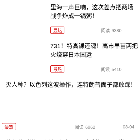
里海一声巨响，这次差点把两场
战争炸成一锅粥！
最热
阅读
9380
731！特高课还魂！高市早苗两把
火烧穿日本国运
最热
阅读
5410
灭人种？以色列这波操作，连特朗普面子都敢踩！
08-04
最热
阅读
6962