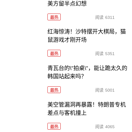
美方留半点幻想
最热
阅读
6311
红海惊涛！沙特摆开大棋局，猫
鼠游戏才刚开场
最热
阅读
5351
青瓦台的\"拍桌\"，能让跪太久的
韩国站起来吗？
最热
阅读
5001
美空管漏洞再暴露！特朗普专机
差点与客机撞上
最热
阅读
4065