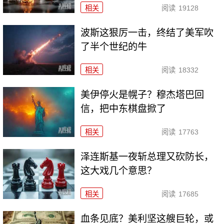
相关
阅读
19128
波斯这狠厉一击，终结了美军吹
了半个世纪的牛
相关
阅读
18332
美伊停火是幌子？穆杰塔巴回
信，把中东棋盘掀了
相关
阅读
17763
泽连斯基一夜斩总理又砍防长，
这大戏几个意思？
相关
阅读
17685
血条见底？美利坚这艘巨轮，或