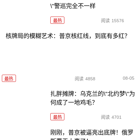
\"警巡完全不一样
最热
阅读
15576
核牌局的模糊艺术：普京核红线，到底有多红？
08-05
最热
阅读
4858
扎胖摊牌：乌克兰的\"北约梦\"为
何成了一地鸡毛？
最热
阅读
4701
刚刚，普京被逼亮出底牌！俄罗