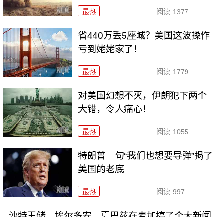
最热
阅读
1377
省440万丢5座城？美国这波操作
亏到姥姥家了！
最热
阅读
1779
对美国幻想不灭，伊朗犯下两个
大错，令人痛心！
最热
阅读
1055
特朗普一句“我们也想要导弹”揭了
美国的老底
最热
阅读
997
沙特王储、埃尔多安、夏巴兹在麦加搞了个大新闻