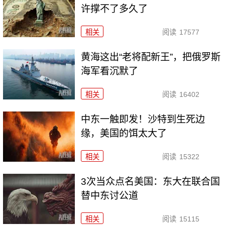
许撑不了多久了
相关
阅读
17577
黄海这出“老将配新王”，把俄罗斯
海军看沉默了
相关
阅读
16402
中东一触即发！沙特到生死边
缘，美国的饵太大了
相关
阅读
15322
3次当众点名美国：东大在联合国
替中东讨公道
相关
阅读
15115