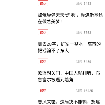
最热
阅读
6433
被俄导弹天天“洗地”，泽连斯基还
在做着美梦！
最热
阅读
5753
删去28字，扩军一整本！高市的
把戏骗不了东大
最热
阅读
5489
欧盟想关门，中国人就翻墙，布
鲁塞尔被逼到墙角
最热
阅读
16425
暴风来袭，这局决不能输，想赢