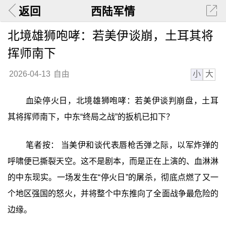
返回
西陆军情
北境雄狮咆哮：若美伊谈崩，土耳其将
挥师南下
小
大
2026-04-13
自由
血染停火日，北境雄狮咆哮：若美伊谈判崩盘，土耳
其将挥师南下，中东“终局之战”的扳机已扣下？
笔者按： 当美伊和谈代表唇枪舌弹之际，以军炸弹的
呼啸便已撕裂天空。这不是剧本，而是正在上演的、血淋淋
的中东现实。一场发生在“停火日”的屠杀，彻底点燃了又一
个地区强国的怒火，并将整个中东推向了全面战争最危险的
边缘。