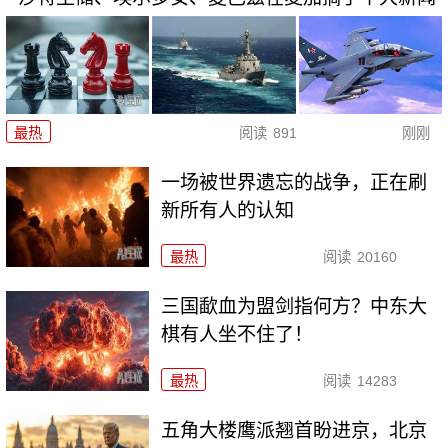
最热
阅读
891
刚刚
一场被世界遗忘的战争，正在刷
新所有人的认知
最热
阅读
20160
三国歃血为盟剑指何方？中东大
棋有人坐不住了！
最热
阅读
14283
五角大楼鹰派翘首盼进京，北京