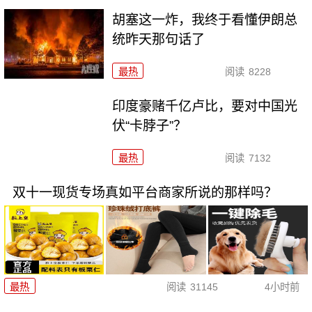
胡塞这一炸，我终于看懂伊朗总
统昨天那句话了
最热
阅读
8228
印度豪赌千亿卢比，要对中国光
伏“卡脖子”？
最热
阅读
7132
双十一现货专场真如平台商家所说的那样吗？
最热
阅读
31145
4小时前