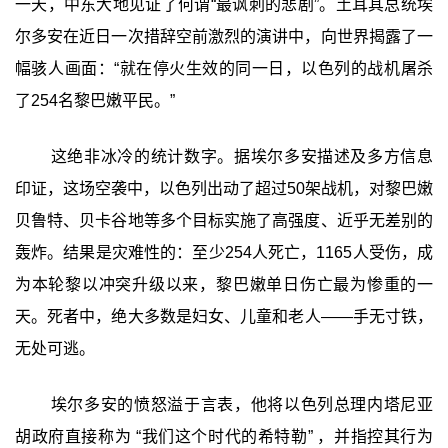
一天，中东大地见证了何谓“最讽刺的悲剧”。土耳其总统埃
尔多安在近日一次措辞空前激烈的演讲中，向世界揭露了一
幅骇人画面：‍“就在停火生效的同一日，以色列的战机屠杀
了254名黎巴嫩平民。”‍
这绝非冰冷的统计数字。据埃尔多安描述及多方信息
印证，这场空袭中，以色列出动了超过50架战机，对黎巴嫩
贝鲁特、贝卡谷地等多个目标实施了高强度、近乎无差别的
轰炸。结果是灾难性的：至少254人死亡，1165人受伤，成
为本轮黎以冲突升级以来，黎巴嫩单日伤亡最为惨重的一
天。死者中，绝大多数是妇女、儿童和老人——手无寸铁，
无处可逃。
埃尔多安的愤怒溢于言表，他将以色列总理内塔尼亚
胡政府直接称为 ‍“我们这个时代的希特勒”‍ ，并指控其行为