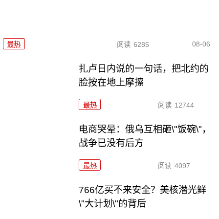
08-06
最热
阅读
6285
扎卢日内说的一句话，把北约的
脸按在地上摩擦
最热
阅读
12744
电商哭晕：俄乌互相砸\"饭碗\"，
战争已没有后方
最热
阅读
4097
766亿买不来安全？美核潜光鲜
\"大计划\"的背后