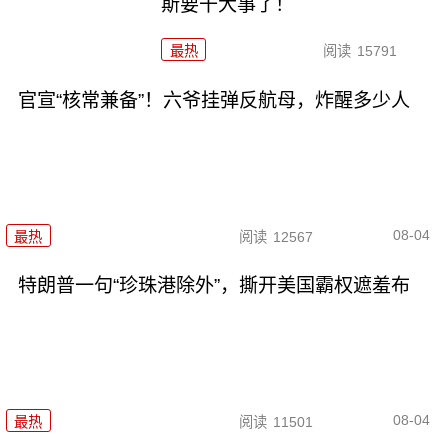
斯要干大事了！
最热
阅读
15791
官宣“核常兼备”！六爷挂弹反航母，炸醒多少人
08-04
最热
阅读
12567
特朗普一句“珍珠港除外”，撕开美国霸权遮羞布
08-04
最热
阅读
11501