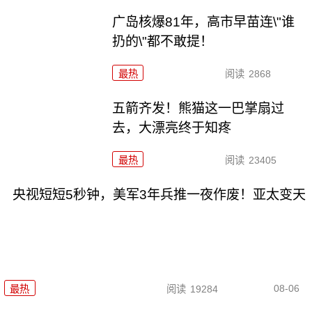
广岛核爆81年，高市早苗连\"谁
扔的\"都不敢提！
最热
阅读
2868
五箭齐发！熊猫这一巴掌扇过
去，大漂亮终于知疼
最热
阅读
23405
央视短短5秒钟，美军3年兵推一夜作废！亚太变天
08-06
最热
阅读
19284