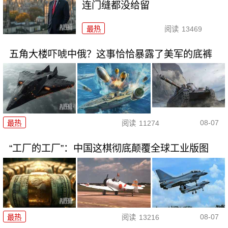
连门缝都没给留
最热
阅读
13469
五角大楼吓唬中俄？这事恰恰暴露了美军的底裤
08-07
最热
阅读
11274
“工厂的工厂”：中国这棋彻底颠覆全球工业版图
08-07
最热
阅读
13216