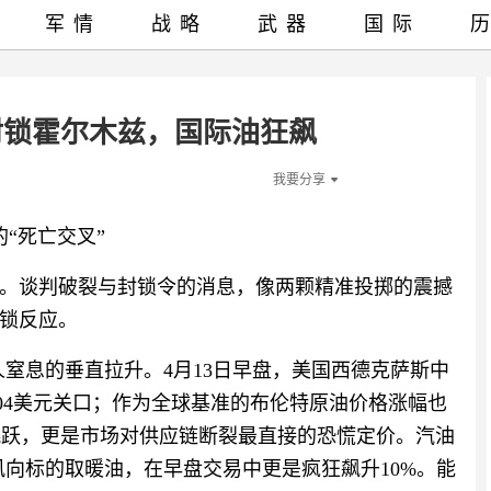
军情
战略
武器
国际
封锁霍尔木兹，国际油狂飙
我要分享
“死亡交叉”‍
。谈判破裂与封锁令的消息，像两颗精准投掷的震撼
锁反应。
令人窒息的垂直拉升。4月13日早盘，美国西德克萨斯中
104美元关口；作为全球基准的布伦特原油价格涨幅也
的跳跃，更是市场对供应链断裂最直接的恐慌定价。汽油
风向标的取暖油，在早盘交易中更是疯狂飙升10%。能