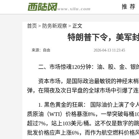
推荐
首页
>
防务新观察
> 正文
特朗普下令，美军
来源：自由
2026-04-13 11:23:45
二、市场惊魂120分钟：油、股、金、银的
资本市场，是国际政治最敏锐的神经末梢
弹，在隔夜及次日早盘的全球市场中引爆了连
1. 黑色黄金的狂飙： 国际油价上演了
质原油（WTI）价格暴涨8%，一举突破每桶
超过7%，站上103美元/桶。这不仅是数字
批发价格应声上涨6%，而作为航空燃料价格