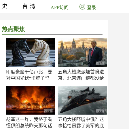
历史
台湾
APP访问
登录
热点聚焦
印度豪赌千亿卢比，要
五角大楼鹰派翘首盼进
对中国光伏“卡脖子”？
京，北京连门缝都没给
留
胡塞这一炸，我终于看
五角大楼吓唬中俄？这
懂伊朗总统昨天那句话
事恰恰暴露了美军的底