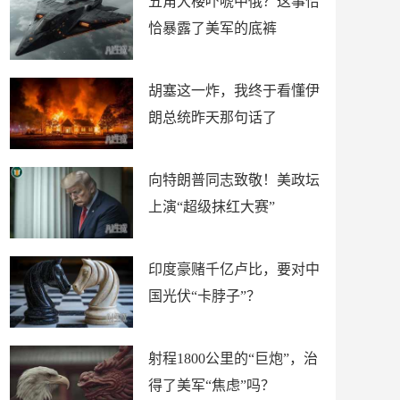
五角大楼吓唬中俄？这事恰
恰暴露了美军的底裤
胡塞这一炸，我终于看懂伊
朗总统昨天那句话了
向特朗普同志致敬！美政坛
上演“超级抹红大赛”
印度豪赌千亿卢比，要对中
国光伏“卡脖子”？
射程1800公里的“巨炮”，治
得了美军“焦虑”吗？