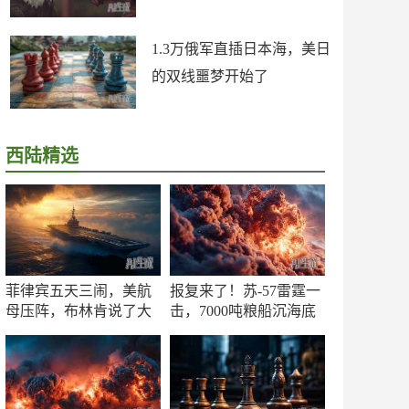
1.3万俄军直插日本海，美日
的双线噩梦开始了
西陆精选
菲律宾五天三闹，美航
报复来了！苏-57雷霆一
母压阵，布林肯说了大
击，7000吨粮船沉海底
实话