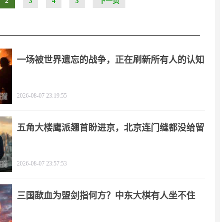
2
3
4
5
下一页
一场被世界遗忘的战争，正在刷新所有人的认知
2026-08-07 23:19:55
五角大楼鹰派翘首盼进京，北京连门缝都没给留
2026-08-07 23:57:53
三国歃血为盟剑指何方？中东大棋有人坐不住
了！