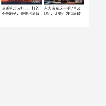
波斯第27波打击，打的
东大海军这一手\"普及
不是靶子，是美利坚命
牌\"，让美西方彻底破
门
防！