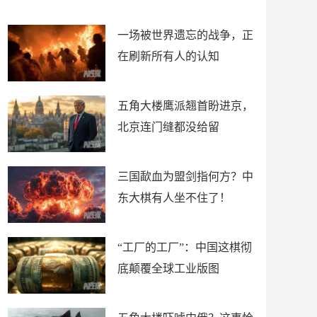
了
裤
一场被世界遗忘的战争，正
在刷新所有人的认知
五角大楼鹰派翘首盼进京，
北京连门缝都没给留
三国歃血为盟剑指何方？中
东大棋有人坐不住了！
“工厂的工厂”：中国这棋彻
底颠覆全球工业版图