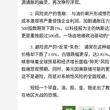
源通胀的幽灵，再次狰狞浮现。
2. 风险资产的雪崩： 与油价飙升形成
成本激增将严重侵蚀企业利润、加剧通胀压力
500指数期货下跌1%，以科技股为主的纳斯达
更是重挫超过500点。一场由地缘政治驱动的
3. 避险资产的“反常”失色： 通常在
价格却下跌了1.6%，白银跌幅更深，达2.8
峡意味着全球贸易和经济增长面临“猝死”风
极端悲观预期。同时，美元因美联储可能的更
这不是避险，而是对系统性风险的全面规避。
短短一个早盘，油、股、金、银走出了教
在地区大战的恐惧。