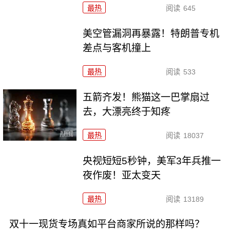
最热
阅读
645
美空管漏洞再暴露！特朗普专机
差点与客机撞上
最热
阅读
533
五箭齐发！熊猫这一巴掌扇过
去，大漂亮终于知疼
最热
阅读
18037
央视短短5秒钟，美军3年兵推一
夜作废！亚太变天
最热
阅读
13189
双十一现货专场真如平台商家所说的那样吗？