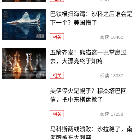
巴铁横扫海湾：沙科之后谁会是
下一个？美国懵了
相关
阅读
18402
五箭齐发！熊猫这一巴掌扇过
去，大漂亮终于知疼
相关
阅读
18037
美伊停火是幌子？穆杰塔巴回
信，把中东棋盘掀了
相关
阅读
17258
马科斯两线溃败：沙拉稳了，南
海牌被东大刺穿