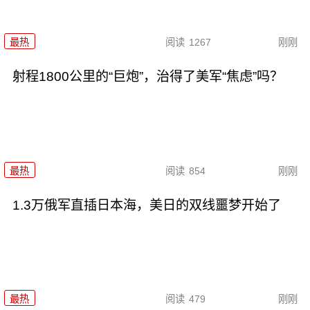
最热
阅读
1267
刚刚
射程1800公里的“巨炮”，治得了美军“焦虑”吗？
最热
阅读
854
刚刚
1.3万俄军直插日本海，美日的双线噩梦开始了
最热
阅读
479
刚刚