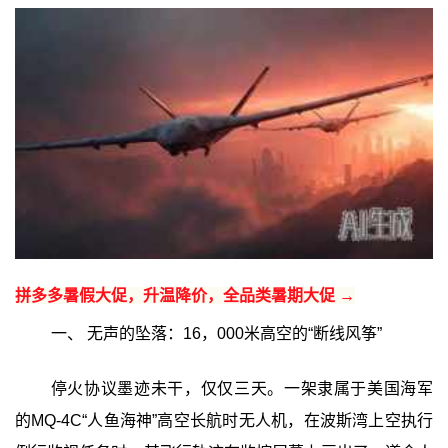
拼多多暑假大促，升温降价，全品类暑期大促 →
一、 无声的坠落：16，000米高空的“断线风筝”‍
停火协议墨迹未干，仅仅三天。一架隶属于美国海军
的MQ-4C“人鱼海神”高空长航时无人机，在波斯湾上空执行