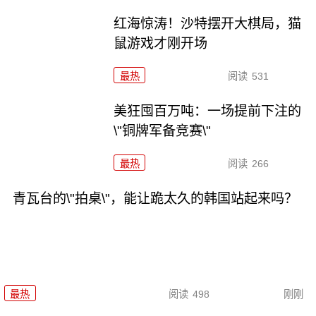
红海惊涛！沙特摆开大棋局，猫
鼠游戏才刚开场
最热
阅读
531
美狂囤百万吨：一场提前下注的
\"铜牌军备竞赛\"
最热
阅读
266
青瓦台的\"拍桌\"，能让跪太久的韩国站起来吗？
最热
阅读
498
刚刚