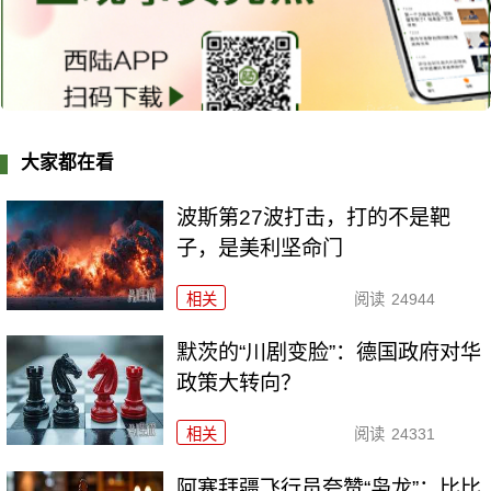
大家都在看
波斯第27波打击，打的不是靶
子，是美利坚命门
相关
阅读
24944
默茨的“川剧变脸”：德国政府对华
政策大转向？
相关
阅读
24331
阿塞拜疆飞行员夸赞“枭龙”：比比