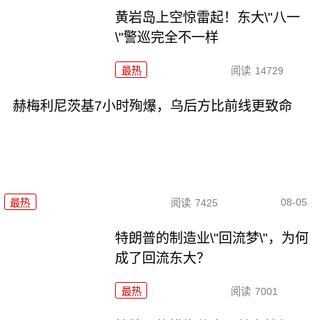
黄岩岛上空惊雷起！东大\"八一
\"警巡完全不一样
最热
阅读
14729
赫梅利尼茨基7小时殉爆，乌后方比前线更致命
08-05
最热
阅读
7425
特朗普的制造业\"回流梦\"，为何
成了回流东大？
最热
阅读
7001