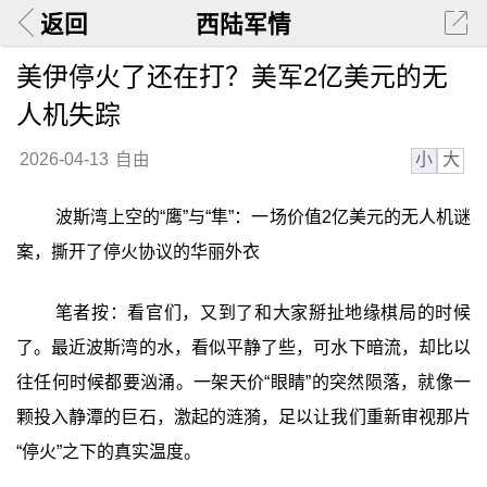
返回
西陆军情
美伊停火了还在打？美军2亿美元的无
人机失踪
小
大
2026-04-13
自由
波斯湾上空的“鹰”与“隼”：一场价值2亿美元的无人机谜
案，撕开了停火协议的华丽外衣
笔者按：看官们，又到了和大家掰扯地缘棋局的时候
了。最近波斯湾的水，看似平静了些，可水下暗流，却比以
往任何时候都要汹涌。一架天价“眼睛”的突然陨落，就像一
颗投入静潭的巨石，激起的涟漪，足以让我们重新审视那片
“停火”之下的真实温度。