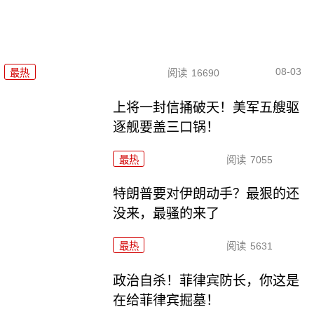
08-03
最热
阅读
16690
上将一封信捅破天！美军五艘驱
逐舰要盖三口锅！
最热
阅读
7055
特朗普要对伊朗动手？最狠的还
没来，最骚的来了
最热
阅读
5631
政治自杀！菲律宾防长，你这是
在给菲律宾掘墓！