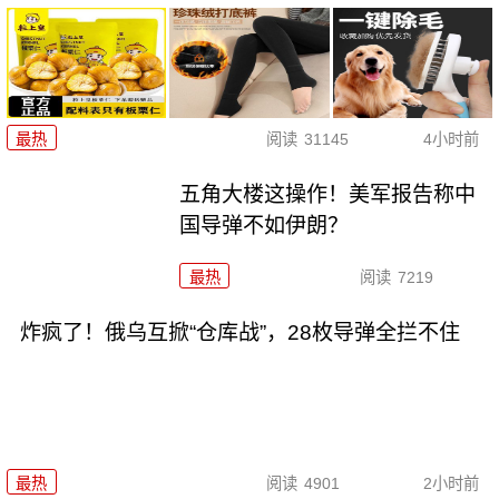
最热
阅读
31145
4小时前
五角大楼这操作！美军报告称中
国导弹不如伊朗？
最热
阅读
7219
炸疯了！俄乌互掀“仓库战”，28枚导弹全拦不住
最热
阅读
4901
2小时前