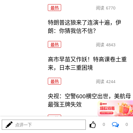
最热
阅读
6770
特朗普这狼来了连演十遍，伊
朗：你猜我信不信？
最热
阅读
4843
高市早苗又作妖！特高课卷土重
来，日本三重困境
最热
阅读
4244
央视：空警600横空出世，美航母
最强王牌失效
最热
阅读
22900
0
0
点评一下