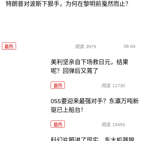
特朗普对波斯下狠手，为何在黎明前戛然而止？
08-04
最热
阅读
3979
美利坚亲自下场救日元，结果
呢？回弹后又蔫了
最热
阅读
11730
055要迎来最强对手？东瀛万吨新
驱已上船台！
最热
阅读
10493
科幻片照进了现实，东大机器狼