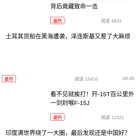
背后竟藏致命一击
最热
阅读
6833
土耳其货船在黑海遭袭，泽连斯基又惹了大麻烦
08-05
最热
阅读
15410
看不见就挨打！歼-15T百公里外
一剑封喉F-15J
最热
阅读
12321
印度满世界绕了一大圈，最后发现还是中国好？