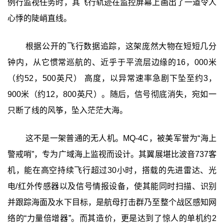
例行监视任务时，其飞行轨迹在监控屏幕上画出了一道令人
心悸的陡峭直线。
根据公开的飞行数据追踪，这架庞然大物在短短几分
钟内，从它惯常巡航的、近乎于平流层边缘的16，000米
（约52，500英尺）‍ 高度，以异常速率急剧下坠至约3，
900米（约12，800英尺）‍。随后，信号彻底消失，宛如一
只断了线的风筝，坠入茫茫大海。
这不是一架普通的无人机。MQ-4C，被美军誉为“海上
警戒哨”，专为广域海上监视而设计。其翼展堪比波音737客
机，能在高空持续飞行超过30小时，搭载的先进雷达、光
电/红外传感器以及信号情报设备，使其能同时扫描、识别
并跟踪海面及水下目标，是航母打击群乃至整个战区感知网
络的“力量倍增器”。而其造价，更是达到了惊人的单机约2