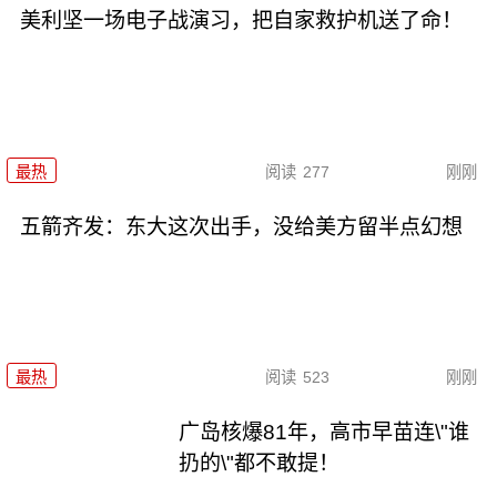
美利坚一场电子战演习，把自家救护机送了命！
最热
阅读
277
刚刚
五箭齐发：东大这次出手，没给美方留半点幻想
最热
阅读
523
刚刚
广岛核爆81年，高市早苗连\"谁
扔的\"都不敢提！