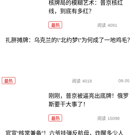
核牌局的模糊艺术：普京核红
线，到底有多红？
最热
阅读
4091
扎胖摊牌：乌克兰的\"北约梦\"为何成了一地鸡毛？
08-05
最热
阅读
4018
刚刚，普京被逼亮出底牌！俄罗
斯要干大事了！
最热
阅读
15098
官宣“核常兼备”！六爷挂弹反航母，炸醒多少人