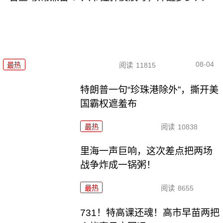
08-04
最热
阅读
11815
特朗普一句“珍珠港除外”，撕开美
国霸权遮羞布
最热
阅读
10838
里海一声巨响，这次差点把两场
战争炸成一锅粥！
最热
阅读
8655
731！特高课还魂！高市早苗两把