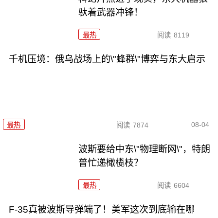
驮着武器冲锋！
最热
阅读
8119
千机压境：俄乌战场上的\"蜂群\"博弈与东大启示
08-04
最热
阅读
7874
波斯要给中东\"物理断网\"，特朗
普忙递橄榄枝？
最热
阅读
6604
F-35真被波斯导弹端了！美军这次到底输在哪