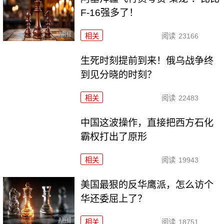
F-16强多了！
相关
阅读
23166
生死时刻提前到来！俄乌战争终
到见分晓的时刻？
相关
阅读
22483
中国这波操作，直接把西方石化
霸权打出了原形
相关
阅读
19943
美国最狠的反华鹰派，怎么访个
华还委屈上了？
相关
阅读
18751