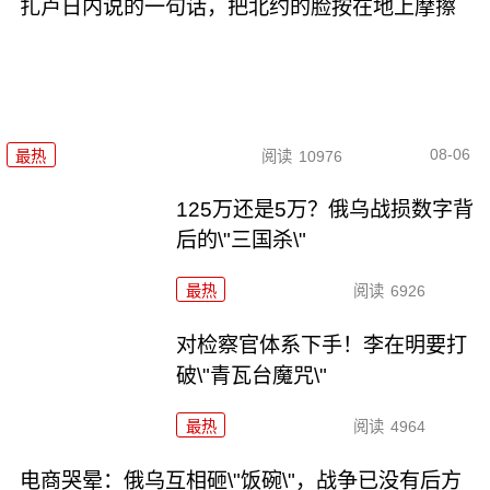
扎卢日内说的一句话，把北约的脸按在地上摩擦
08-06
最热
阅读
10976
125万还是5万？俄乌战损数字背
后的\"三国杀\"
最热
阅读
6926
对检察官体系下手！李在明要打
破\"青瓦台魔咒\"
最热
阅读
4964
电商哭晕：俄乌互相砸\"饭碗\"，战争已没有后方