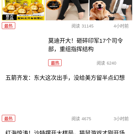
最热
阅读
31145
4小时前
莫迪开大！砸碎印军17个司令
部，重组指挥结构
最热
阅读
6240
五箭齐发：东大这次出手，没给美方留半点幻想
最热
阅读
4675
3小时前
红海惊涛！沙特摆开大棋局，猫鼠游戏才刚开场