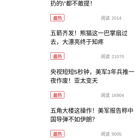
扔的\"都不敢提！
最热
阅读
2014
五箭齐发！熊猫这一巴掌扇过
去，大漂亮终于知疼
最热
阅读
21070
央视短短5秒钟，美军3年兵推一
夜作废！亚太变天
最热
阅读
16904
五角大楼这操作！美军报告称中
国导弹不如伊朗？
最热
阅读
9005