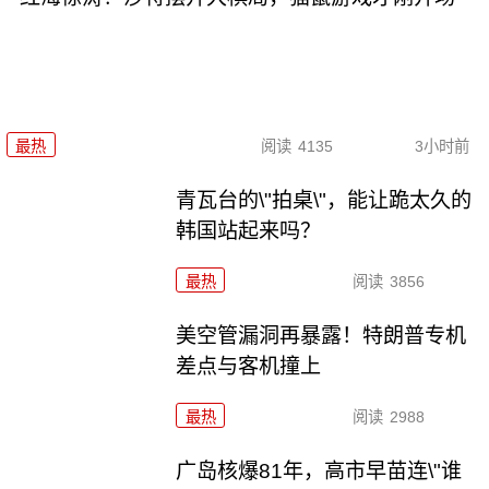
最热
阅读
4135
3小时前
青瓦台的\"拍桌\"，能让跪太久的
韩国站起来吗？
最热
阅读
3856
美空管漏洞再暴露！特朗普专机
差点与客机撞上
最热
阅读
2988
广岛核爆81年，高市早苗连\"谁