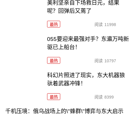
美利坚亲自下场救日元，结果
呢？回弹后又蔫了
最热
阅读
11998
055要迎来最强对手？东瀛万吨新
驱已上船台！
最热
阅读
10797
科幻片照进了现实，东大机器狼
驮着武器冲锋！
最热
阅读
8399
千机压境：俄乌战场上的\"蜂群\"博弈与东大启示