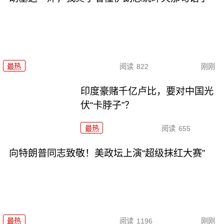
最热
阅读
822
刚刚
印度豪赌千亿卢比，要对中国光
伏“卡脖子”？
最热
阅读
655
向特朗普同志致敬！美政坛上演“超级抹红大赛”
最热
阅读
1196
刚刚