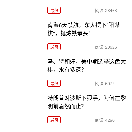
最热
阅读
23468
南海6天禁航，东大摆下“阳谋
棋”，锤炼铁拳头！
最热
阅读
20626
马、特和好，美中期选举这盘大
棋，水有多深？
最热
阅读
6072
特朗普对波斯下狠手，为何在黎
明前戛然而止？
最热
阅读
4250