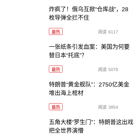
炸疯了！俄乌互掀“仓库战”，28
枚导弹全拦不住
最热
阅读
6117
一张纸条引发血案：美国为何要
替日本“托底”？
最热
阅读
5078
特朗普“黄金舰队”：2750亿美金
堆出海上棺材
最热
阅读
3854
五角大楼“罗生门”：特朗普这出戏
把全世界演懵