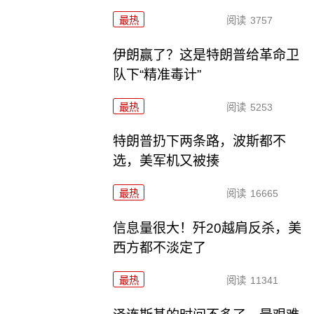
最热
阅读
3757
伊朗赢了？这是特朗普给革命卫
队下“精准毒计”
最热
阅读
5253
特朗普扔下两条路，波斯都不
选，美军机又被揍
最热
阅读
16665
信息量很大！歼20越肩反杀，美
西方都不淡定了
最热
阅读
11341