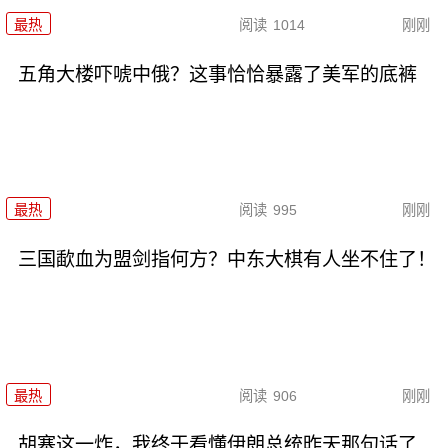
最热
阅读
1014
刚刚
五角大楼吓唬中俄？这事恰恰暴露了美军的底裤
最热
阅读
995
刚刚
三国歃血为盟剑指何方？中东大棋有人坐不住了！
最热
阅读
906
刚刚
胡塞这一炸，我终于看懂伊朗总统昨天那句话了