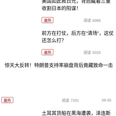
美国如此救日元，背后藏着三重
收割日本的阳谋！
最热
阅读
6086
前方在打仗，后方在“清场”，这仗
还怎么打？
最热
阅读
5026
惊天大反转！特朗普支持率崩盘背后竟藏致命一击
08-05
最热
阅读
7291
土耳其货船在黑海遭袭，泽连斯