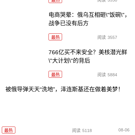
电商哭晕：俄乌互相砸\"饭碗\"，
战争已没有后方
最热
阅读
3557
766亿买不来安全？美核潜光鲜
\"大计划\"的背后
最热
阅读
5884
被俄导弹天天“洗地”，泽连斯基还在做着美梦！
08-06
最热
阅读
5118