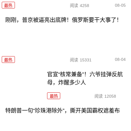
08-05
最热
阅读
4258
刚刚，普京被逼亮出底牌！俄罗斯要干大事了！
08-04
最热
阅读
15331
官宣“核常兼备”！六爷挂弹反航
母，炸醒多少人
最热
阅读
12058
特朗普一句“珍珠港除外”，撕开美国霸权遮羞布