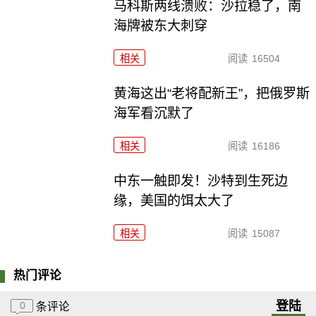
马科斯两线溃败：沙拉稳了，南
海牌被东大刺穿
相关
阅读
16504
黄海这出“老将配新王”，把俄罗斯
海军看沉默了
相关
阅读
16186
中东一触即发！沙特到生死边
缘，美国的饵太大了
相关
阅读
15087
热门评论
登陆
0
条评论