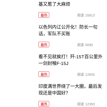
基又惹了大麻烦
最热
阅读
15813
以色列内讧公开化！防长一句
话，军队不买账
最热
阅读
5690
看不见就挨打！歼-15T百公里外
一剑封喉F-15J
最热
阅读
12655
印度满世界绕了一大圈，最后发
现还是中国好？
最热
阅读
12393