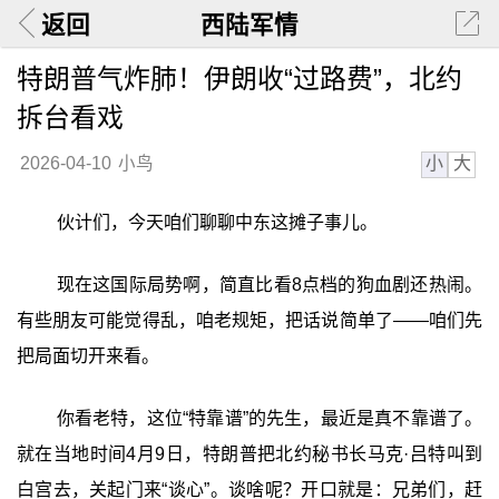
返回
西陆军情
特朗普气炸肺！伊朗收“过路费”，北约
拆台看戏
小
大
2026-04-10
小鸟
伙计们，今天咱们聊聊中东这摊子事儿。
现在这国际局势啊，简直比看8点档的狗血剧还热闹。
有些朋友可能觉得乱，咱老规矩，把话说简单了——咱们先
把局面切开来看。
你看老特，这位“特靠谱”的先生，最近是真不靠谱了。
就在当地时间4月9日，特朗普把北约秘书长马克·吕特叫到
白宫去，关起门来“谈心”。谈啥呢？开口就是：兄弟们，赶