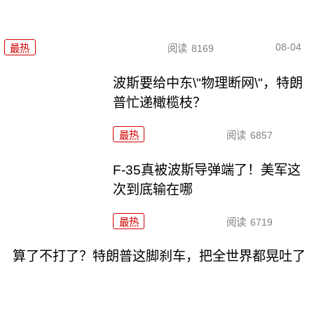
08-04
最热
阅读
8169
波斯要给中东\"物理断网\"，特朗
普忙递橄榄枝？
最热
阅读
6857
F-35真被波斯导弹端了！美军这
次到底输在哪
最热
阅读
6719
算了不打了？特朗普这脚刹车，把全世界都晃吐了