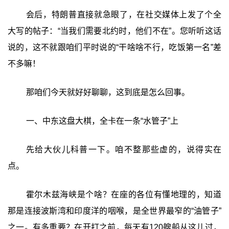
会后，特朗普直接就急眼了，在社交媒体上发了个全
大写的帖子：“当我们需要北约时，他们不在”。您听听这话
说的，这不就跟咱们平时说的“干啥啥不行，吃饭第一名”差
不多嘛！
那咱们今天就好好聊聊，这到底是怎么回事。
一、中东这盘大棋，全卡在一条“水管子”上
先给大伙儿科普一下。咱不整那些虚的，说得实在
点。
霍尔木兹海峡是个啥？在座的各位有懂地理的，知道
那是连接波斯湾和印度洋的咽喉，是全世界最窄的“油管子”
之一。有多重要？在开打之前，每天有120艘船从这儿过，