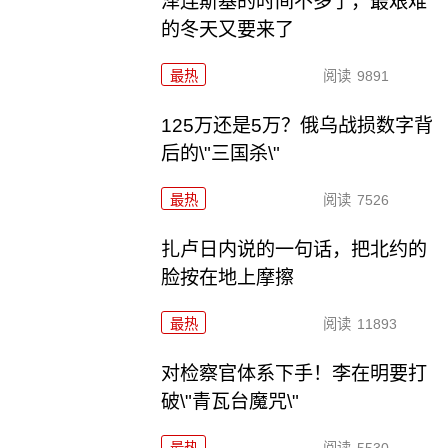
泽连斯基的时间不多了，最艰难
的冬天又要来了
最热
阅读
9891
125万还是5万？俄乌战损数字背
后的\"三国杀\"
最热
阅读
7526
扎卢日内说的一句话，把北约的
脸按在地上摩擦
最热
阅读
11893
对检察官体系下手！李在明要打
破\"青瓦台魔咒\"
最热
阅读
5530