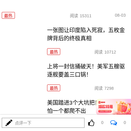
08-03
最热
阅读
15311
一张图让印度陷入死寂，五枚金
牌背后的终极真相
最热
阅读
10712
上将一封信捅破天！美军五艘驱
逐舰要盖三口锅！
最热
阅读
7298
美国踏进3个大坑把自己埋了！恐
怕一个都爬不出
0
0
点评一下
最热
阅读
17164