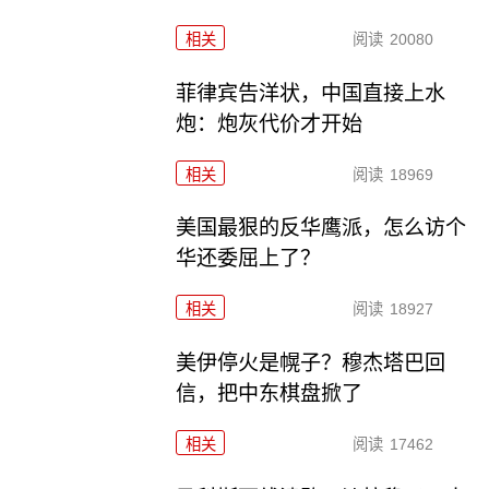
相关
阅读
20080
菲律宾告洋状，中国直接上水
炮：炮灰代价才开始
相关
阅读
18969
美国最狠的反华鹰派，怎么访个
华还委屈上了？
相关
阅读
18927
美伊停火是幌子？穆杰塔巴回
信，把中东棋盘掀了
相关
阅读
17462