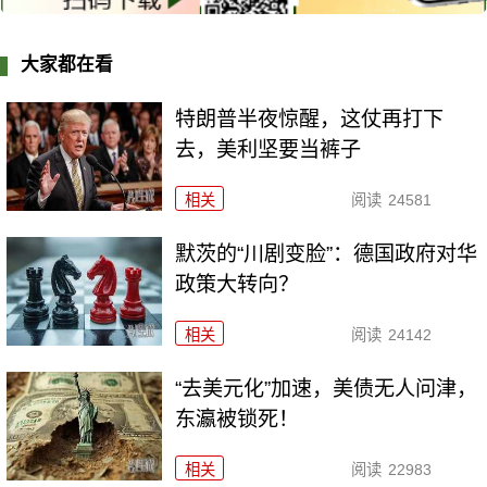
大家都在看
特朗普半夜惊醒，这仗再打下
去，美利坚要当裤子
相关
阅读
24581
默茨的“川剧变脸”：德国政府对华
政策大转向？
相关
阅读
24142
“去美元化”加速，美债无人问津，
东瀛被锁死！
相关
阅读
22983