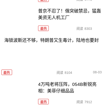
普京不忍了！俄突破禁忌，猛轰
美资无人机工厂
最热
阅读
8303
海锁波斯还不够，特朗普又生毒计，陆地也要封
08-03
最热
阅读
8104
4万吨老将压阵，054B新锐亮
相：美菲仔细品品
最热
阅读
7912