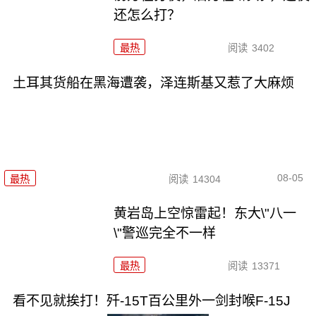
还怎么打？
最热
阅读
3402
土耳其货船在黑海遭袭，泽连斯基又惹了大麻烦
08-05
最热
阅读
14304
黄岩岛上空惊雷起！东大\"八一
\"警巡完全不一样
最热
阅读
13371
看不见就挨打！歼-15T百公里外一剑封喉F-15J