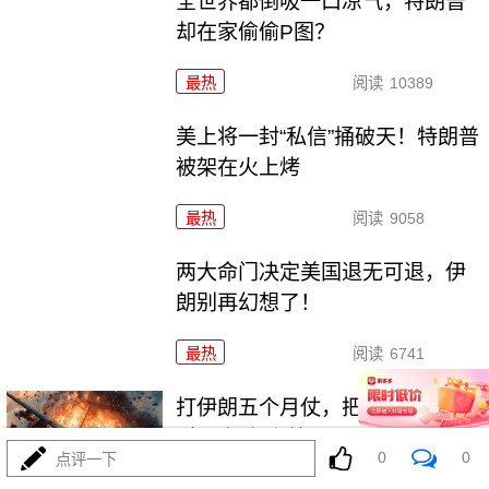
全世界都倒吸一口凉气，特朗普
却在家偷偷P图？
最热
阅读
10389
美上将一封“私信”捅破天！特朗普
被架在火上烤
最热
阅读
9058
两大命门决定美国退无可退，伊
朗别再幻想了！
最热
阅读
6741
打伊朗五个月仗，把美军打成了
“十口锅九个盖”
0
0
点评一下
最热
阅读
5164