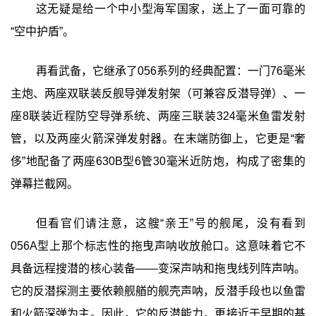
这无疑是给一个中小型海军国家，送上了一面可靠的
“空中护盾”。
再看武备，它继承了056系列的经典配置：一门76毫米
主炮、两座双联装反舰导弹发射架（可兼容反潜导弹）、一
座8联装近程防空导弹系统、两座三联装324毫米鱼雷发射
管，以及两座火箭深弹发射器。在末端防御上，它更是“奢
侈”地配备了两座630B型6管30毫米近防炮，构成了密集的
弹幕拦截网。
但看官们请注意，这艘“亲王”号的舰尾，没有看到
056A型上那个标志性的拖曳声呐收放舱口。这意味着它不
具备远程搜潜的核心装备——变深声呐和拖曳线列阵声呐。
它的反潜探测主要依赖舰艏的舰壳声呐，反潜手段也以鱼雷
和火箭深弹为主。因此，它的反潜能力，更接近于早期的基