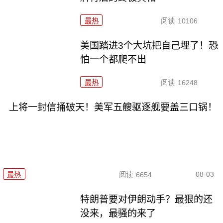
最热
阅读
10106
美国踏进3个大坑把自己埋了！恐
怕一个都爬不出
最热
阅读
16248
上将一封信捅破天！美军五艘驱逐舰要盖三口锅！
08-03
最热
阅读
6654
特朗普要对伊朗动手？最狠的还
没来，最骚的来了