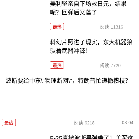
美利坚亲自下场救日元，结果
呢？回弹后又蔫了
最热
阅读
11316
科幻片照进了现实，东大机器狼
驮着武器冲锋！
最热
阅读
7720
波斯要给中东\"物理断网\"，特朗普忙递橄榄枝？
08-04
最热
阅读
6218
F-35真被波斯导弹端了！美军这