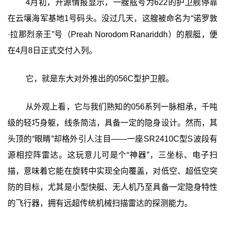
4月初，开源情报显示，一艘舷号为622的护卫舰停靠
在云壤海军基地1号码头。没过几天，这艘被命名为“诺罗敦
·拉那烈亲王”号（Preah Norodom Ranariddh）的舰艇，便
在4月8日正式交付入列。
它，就是东大对外推出的056C型护卫舰。
从外观上看，它与我们熟知的056系列一脉相承，千吨
级的轻巧身躯，线条简洁，具备一定的隐身设计。然而，其
头顶的“眼睛”却格外引人注目——一座SR2410C型S波段有
源相控阵雷达。这玩意儿可是个“神器”，三坐标、电子扫
描，意味着它能在旋转中实现全向覆盖，对低空、超低空突
防的目标，尤其是小型快艇、无人机乃至具备一定隐身特性
的飞行器，拥有远超传统机械扫描雷达的探测能力。