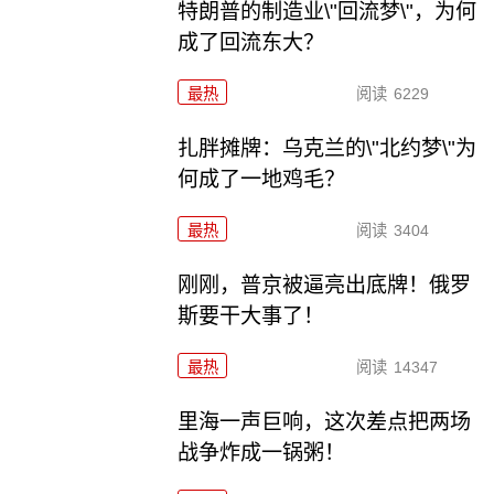
特朗普的制造业\"回流梦\"，为何
成了回流东大？
最热
阅读
6229
扎胖摊牌：乌克兰的\"北约梦\"为
何成了一地鸡毛？
最热
阅读
3404
刚刚，普京被逼亮出底牌！俄罗
斯要干大事了！
最热
阅读
14347
里海一声巨响，这次差点把两场
战争炸成一锅粥！