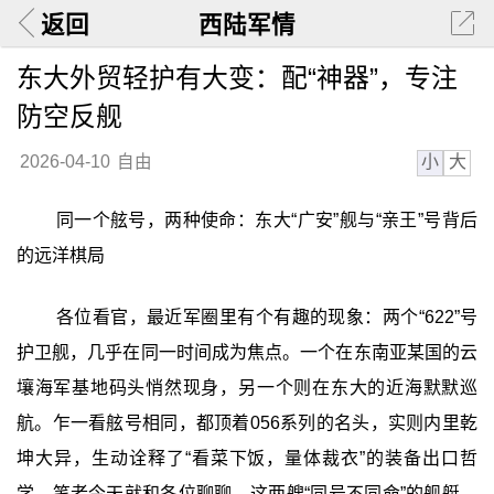
返回
西陆军情
东大外贸轻护有大变：配“神器”，专注
防空反舰
小
大
2026-04-10
自由
同一个舷号，两种使命：东大“广安”舰与“亲王”号背后
的远洋棋局
各位看官，最近军圈里有个有趣的现象：两个“622”号
护卫舰，几乎在同一时间成为焦点。一个在东南亚某国的云
壤海军基地码头悄然现身，另一个则在东大的近海默默巡
航。乍一看舷号相同，都顶着056系列的名头，实则内里乾
坤大异，生动诠释了“看菜下饭，量体裁衣”的装备出口哲
学。笔者今天就和各位聊聊，这两艘“同号不同命”的舰艇，