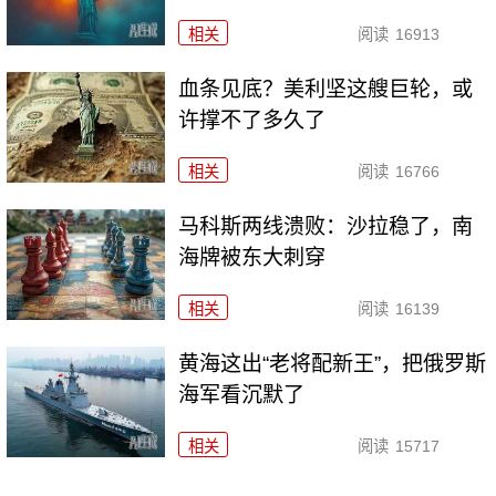
相关
阅读
16913
血条见底？美利坚这艘巨轮，或
许撑不了多久了
相关
阅读
16766
马科斯两线溃败：沙拉稳了，南
海牌被东大刺穿
相关
阅读
16139
黄海这出“老将配新王”，把俄罗斯
海军看沉默了
相关
阅读
15717