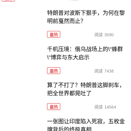
特朗普对波斯下狠手，为何在黎
明前戛然而止？
最热
阅读
3590
千机压境：俄乌战场上的\"蜂群
\"博弈与东大启示
最热
阅读
7438
算了不打了？特朗普这脚刹车，
把全世界都晃吐了
最热
阅读
14564
一张图让印度陷入死寂，五枚金
牌背后的终极真相