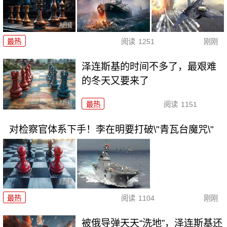
最热
阅读
1251
刚刚
泽连斯基的时间不多了，最艰难
的冬天又要来了
最热
阅读
1151
对检察官体系下手！李在明要打破\"青瓦台魔咒\"
最热
阅读
1104
刚刚
被俄导弹天天“洗地”，泽连斯基还