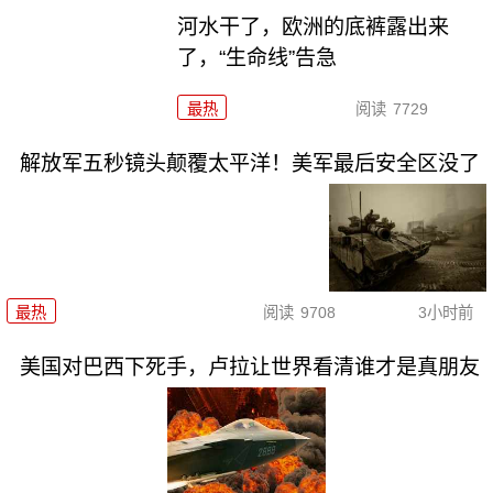
河水干了，欧洲的底裤露出来
了，“生命线”告急
最热
阅读
7729
解放军五秒镜头颠覆太平洋！美军最后安全区没了
最热
阅读
9708
3小时前
美国对巴西下死手，卢拉让世界看清谁才是真朋友