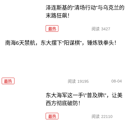
泽连斯基的“清场行动”与乌克兰的
末路狂飙！
最热
阅读
3427
南海6天禁航，东大摆下“阳谋棋”，锤炼铁拳头！
08-04
最热
阅读
19195
东大海军这一手\"普及牌\"，让美
西方彻底破防！
最热
阅读
22110