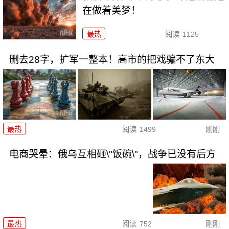
在做着美梦！
最热
阅读
1125
删去28字，扩军一整本！高市的把戏骗不了东大
最热
阅读
1499
刚刚
电商哭晕：俄乌互相砸\"饭碗\"，战争已没有后方
最热
阅读
752
刚刚