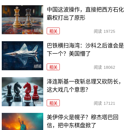
中国这波操作，直接把西方石化
霸权打出了原形
相关
阅读
19725
巴铁横扫海湾：沙科之后谁会是
下一个？美国懵了
相关
阅读
18062
泽连斯基一夜斩总理又砍防长，
这大戏几个意思？
相关
阅读
17121
美伊停火是幌子？穆杰塔巴回
信，把中东棋盘掀了