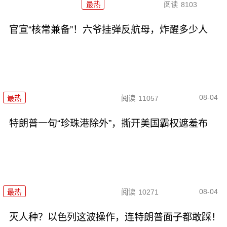
最热
阅读
8103
官宣“核常兼备”！六爷挂弹反航母，炸醒多少人
08-04
最热
阅读
11057
特朗普一句“珍珠港除外”，撕开美国霸权遮羞布
08-04
最热
阅读
10271
灭人种？以色列这波操作，连特朗普面子都敢踩！