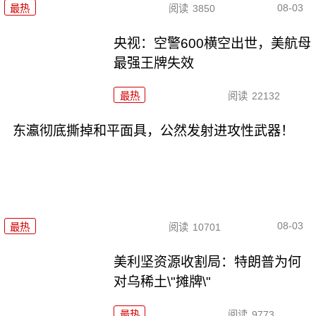
08-03
最热
阅读
3850
央视：空警600横空出世，美航母
最强王牌失效
最热
阅读
22132
东瀛彻底撕掉和平面具，公然发射进攻性武器！
08-03
最热
阅读
10701
美利坚资源收割局：特朗普为何
对乌稀土\"摊牌\"
最热
阅读
9773