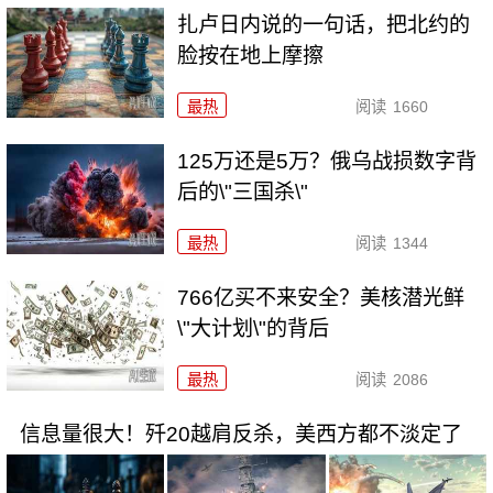
扎卢日内说的一句话，把北约的
脸按在地上摩擦
最热
阅读
1660
125万还是5万？俄乌战损数字背
后的\"三国杀\"
最热
阅读
1344
766亿买不来安全？美核潜光鲜
\"大计划\"的背后
最热
阅读
2086
信息量很大！歼20越肩反杀，美西方都不淡定了