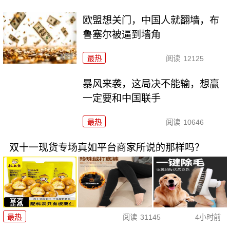
欧盟想关门，中国人就翻墙，布
鲁塞尔被逼到墙角
最热
阅读
12125
暴风来袭，这局决不能输，想赢
一定要和中国联手
最热
阅读
10646
双十一现货专场真如平台商家所说的那样吗？
最热
阅读
31145
4小时前