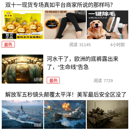
双十一现货专场真如平台商家所说的那样吗？
最热
阅读
31145
4小时前
河水干了，欧洲的底裤露出来
了，“生命线”告急
最热
阅读
7729
解放军五秒镜头颠覆太平洋！美军最后安全区没了