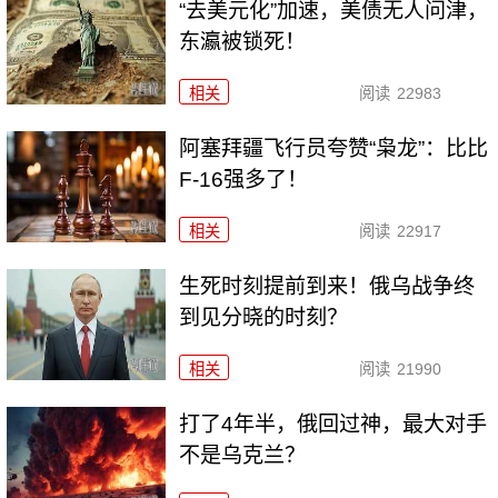
“去美元化”加速，美债无人问津，
东瀛被锁死！
相关
阅读
22983
阿塞拜疆飞行员夸赞“枭龙”：比比
F-16强多了！
相关
阅读
22917
生死时刻提前到来！俄乌战争终
到见分晓的时刻？
相关
阅读
21990
打了4年半，俄回过神，最大对手
不是乌克兰？