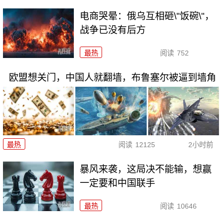
电商哭晕：俄乌互相砸\"饭碗\"，
战争已没有后方
最热
阅读
752
欧盟想关门，中国人就翻墙，布鲁塞尔被逼到墙角
最热
阅读
12125
2小时前
暴风来袭，这局决不能输，想赢
一定要和中国联手
最热
阅读
10646