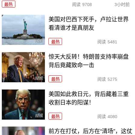
最热
阅读
9708
3小时前
美国对巴西下死手，卢拉让世界
看清谁才是真朋友
最热
阅读
5481
惊天大反转！特朗普支持率崩盘
背后竟藏致命一击
最热
阅读
5275
美国如此救日元，背后藏着三重
收割日本的阳谋！
最热
阅读
4080
前方在打仗，后方在“清场”，这仗