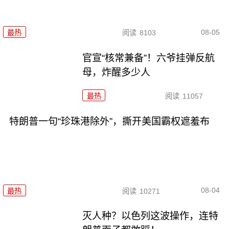
08-05
最热
阅读
8103
官宣“核常兼备”！六爷挂弹反航
母，炸醒多少人
最热
阅读
11057
特朗普一句“珍珠港除外”，撕开美国霸权遮羞布
08-04
最热
阅读
10271
灭人种？以色列这波操作，连特