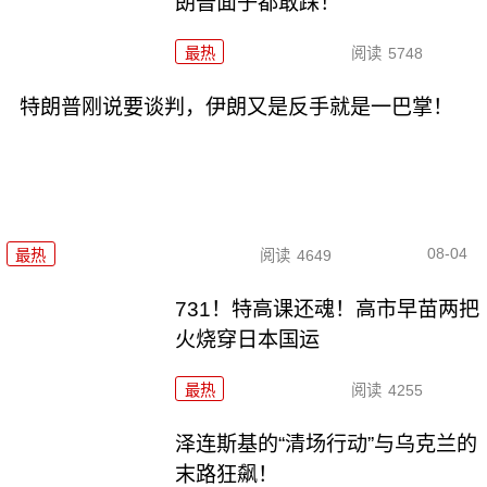
朗普面子都敢踩！
最热
阅读
5748
特朗普刚说要谈判，伊朗又是反手就是一巴掌！
08-04
最热
阅读
4649
731！特高课还魂！高市早苗两把
火烧穿日本国运
最热
阅读
4255
泽连斯基的“清场行动”与乌克兰的
末路狂飙！