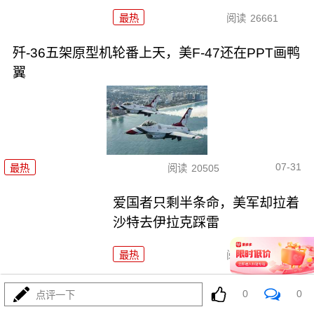
最热
阅读
26661
歼-36五架原型机轮番上天，美F-47还在PPT画鸭
翼
07-31
最热
阅读
20505
爱国者只剩半条命，美军却拉着
沙特去伊拉克踩雷
最热
阅读
11754
特朗普官宣“哈马斯缴械”，内塔尼
0
0
点评一下
亚胡不认账