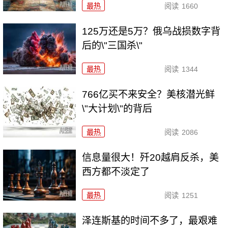
最热
阅读
1660
125万还是5万？俄乌战损数字背
后的\"三国杀\"
最热
阅读
1344
766亿买不来安全？美核潜光鲜
\"大计划\"的背后
最热
阅读
2086
信息量很大！歼20越肩反杀，美
西方都不淡定了
最热
阅读
1251
泽连斯基的时间不多了，最艰难