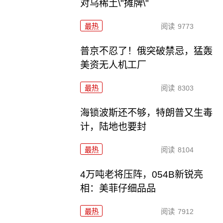
对乌稀土\"摊牌\"
最热
阅读
9773
普京不忍了！俄突破禁忌，猛轰
美资无人机工厂
最热
阅读
8303
海锁波斯还不够，特朗普又生毒
计，陆地也要封
最热
阅读
8104
4万吨老将压阵，054B新锐亮
相：美菲仔细品品
最热
阅读
7912