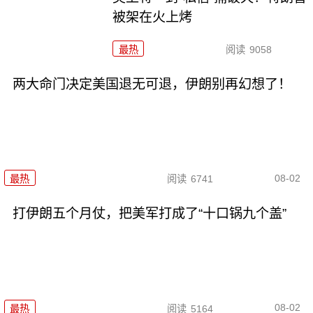
被架在火上烤
最热
阅读
9058
两大命门决定美国退无可退，伊朗别再幻想了！
08-02
最热
阅读
6741
打伊朗五个月仗，把美军打成了“十口锅九个盖”
08-02
最热
阅读
5164