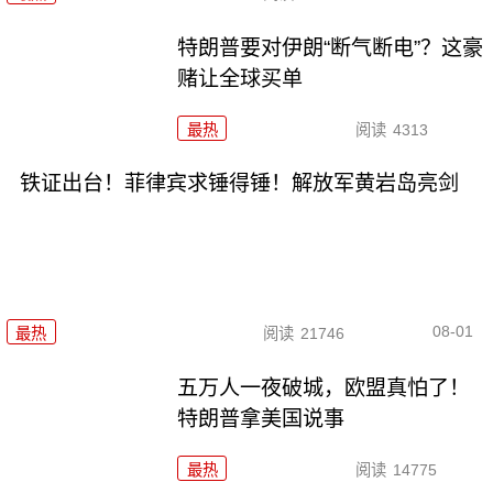
特朗普要对伊朗“断气断电”？这豪
赌让全球买单
最热
阅读
4313
铁证出台！菲律宾求锤得锤！解放军黄岩岛亮剑
08-01
最热
阅读
21746
五万人一夜破城，欧盟真怕了！
特朗普拿美国说事
最热
阅读
14775