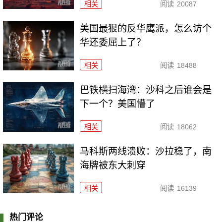
相关
阅读
20087
美国最狠的反华鹰派，怎么访个
华还委屈上了？
相关
阅读
18488
巴铁横扫海湾：沙科之后谁会是
下一个？美国懵了
相关
阅读
18062
马科斯两线溃败：沙拉稳了，南
海牌被东大刺穿
相关
阅读
16139
热门评论