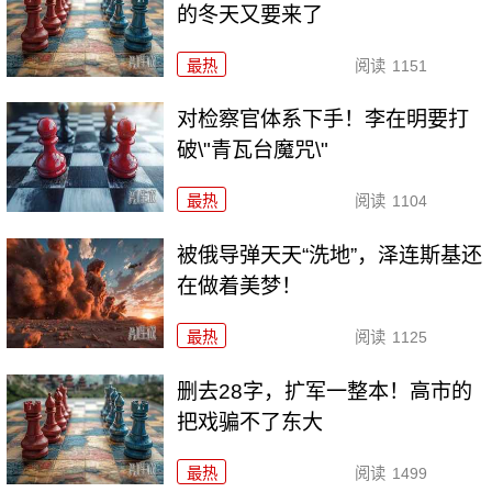
的冬天又要来了
最热
阅读
1151
对检察官体系下手！李在明要打
破\"青瓦台魔咒\"
最热
阅读
1104
被俄导弹天天“洗地”，泽连斯基还
在做着美梦！
最热
阅读
1125
删去28字，扩军一整本！高市的
把戏骗不了东大
最热
阅读
1499