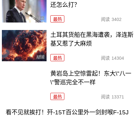
还怎么打？
最热
阅读
3402
土耳其货船在黑海遭袭，泽连斯
基又惹了大麻烦
最热
阅读
14304
黄岩岛上空惊雷起！东大\"八一
\"警巡完全不一样
最热
阅读
13371
看不见就挨打！歼-15T百公里外一剑封喉F-15J