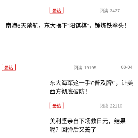
最热
阅读
3427
南海6天禁航，东大摆下“阳谋棋”，锤炼铁拳头！
08-04
最热
阅读
19195
东大海军这一手\"普及牌\"，让美
西方彻底破防！
最热
阅读
22110
美利坚亲自下场救日元，结果
呢？回弹后又蔫了