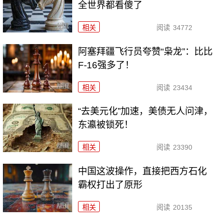
全世界都看傻了
相关
阅读
34772
阿塞拜疆飞行员夸赞“枭龙”：比比
F-16强多了！
相关
阅读
23434
“去美元化”加速，美债无人问津，
东瀛被锁死！
相关
阅读
23390
中国这波操作，直接把西方石化
霸权打出了原形
相关
阅读
20135