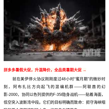
拼多多暑假大促，升温降价，全品类暑期大促 →
就在美伊停火协议刚刚度过48小时“蜜月期”的微妙时
刻，阿布扎比方向起飞的混编机群——阿联酋的幻
影-2000，协同以色列提供的F-35I隐身战机——贴着海面，
低空突入波斯湾中段。它们的目标明确而致命：扼守海峡咽