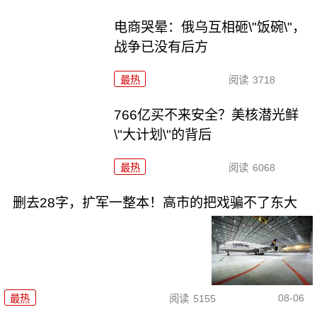
电商哭晕：俄乌互相砸\"饭碗\"，
战争已没有后方
最热
阅读
3718
766亿买不来安全？美核潜光鲜
\"大计划\"的背后
最热
阅读
6068
删去28字，扩军一整本！高市的把戏骗不了东大
08-06
最热
阅读
5155