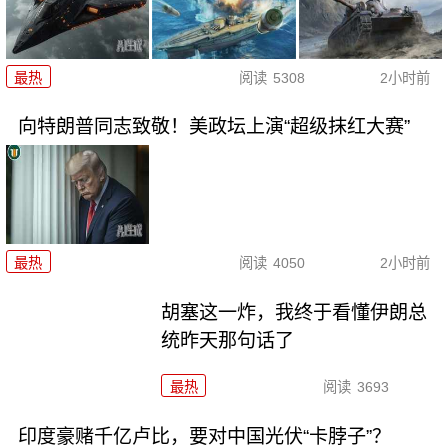
最热
阅读
5308
2小时前
向特朗普同志致敬！美政坛上演“超级抹红大赛”
最热
阅读
4050
2小时前
胡塞这一炸，我终于看懂伊朗总
统昨天那句话了
最热
阅读
3693
印度豪赌千亿卢比，要对中国光伏“卡脖子”？