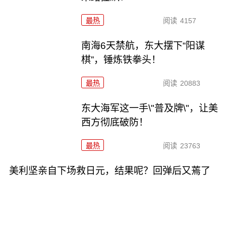
最热
阅读
4157
南海6天禁航，东大摆下“阳谋
棋”，锤炼铁拳头！
最热
阅读
20883
东大海军这一手\"普及牌\"，让美
西方彻底破防！
最热
阅读
23763
美利坚亲自下场救日元，结果呢？回弹后又蔫了