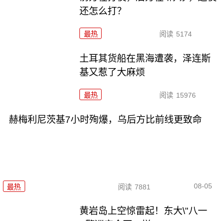
还怎么打？
最热
阅读
5174
土耳其货船在黑海遭袭，泽连斯
基又惹了大麻烦
最热
阅读
15976
赫梅利尼茨基7小时殉爆，乌后方比前线更致命
08-05
最热
阅读
7881
黄岩岛上空惊雷起！东大\"八一