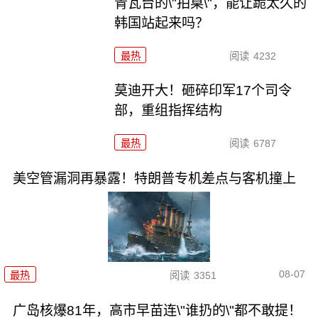
青瓦台的\"拍桌\"，能让跪太久的
韩国站起来吗？
最热
阅读
4232
莫迪开大！砸碎印军17个司令
部，重组指挥结构
最热
阅读
6787
美空管漏洞再暴露！特朗普专机差点与客机撞上
08-07
最热
阅读
3351
广岛核爆81年，高市早苗连\"谁扔的\"都不敢提！