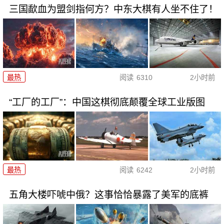
三国歃血为盟剑指何方？中东大棋有人坐不住了！
最热
阅读
6310
2小时前
“工厂的工厂”：中国这棋彻底颠覆全球工业版图
最热
阅读
6242
2小时前
五角大楼吓唬中俄？这事恰恰暴露了美军的底裤