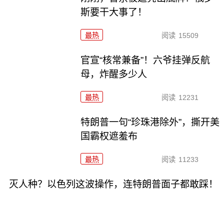
斯要干大事了！
最热
阅读
15509
官宣“核常兼备”！六爷挂弹反航
母，炸醒多少人
最热
阅读
12231
特朗普一句“珍珠港除外”，撕开美
国霸权遮羞布
最热
阅读
11233
灭人种？以色列这波操作，连特朗普面子都敢踩！