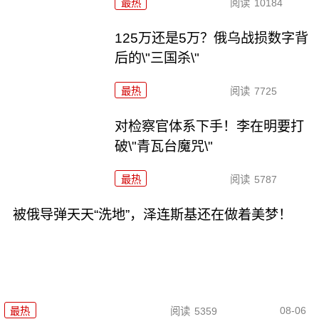
最热
阅读
10184
125万还是5万？俄乌战损数字背
后的\"三国杀\"
最热
阅读
7725
对检察官体系下手！李在明要打
破\"青瓦台魔咒\"
最热
阅读
5787
被俄导弹天天“洗地”，泽连斯基还在做着美梦！
08-06
最热
阅读
5359