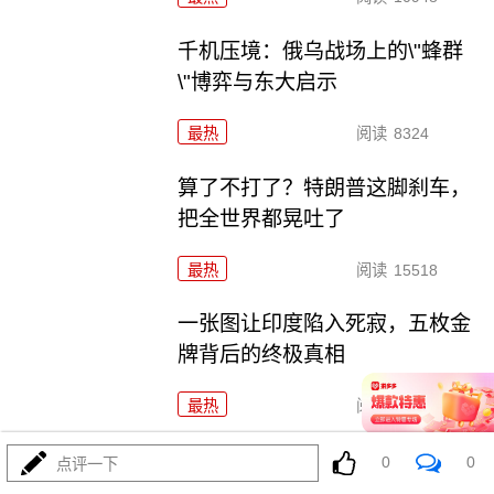
千机压境：俄乌战场上的\"蜂群
\"博弈与东大启示
最热
阅读
8324
算了不打了？特朗普这脚刹车，
把全世界都晃吐了
最热
阅读
15518
一张图让印度陷入死寂，五枚金
牌背后的终极真相
最热
阅读
10820
美国踏进3个大坑把自己埋了！恐怕一个都爬不出
0
0
点评一下