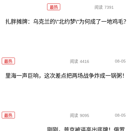
最热
阅读
7391
扎胖摊牌：乌克兰的\"北约梦\"为何成了一地鸡毛？
08-05
最热
阅读
4416
里海一声巨响，这次差点把两场战争炸成一锅粥！
08-05
最热
阅读
9095
刚刚，普京被逼亮出底牌！俄罗