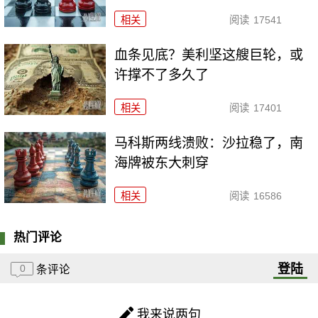
相关
阅读
17541
血条见底？美利坚这艘巨轮，或
许撑不了多久了
相关
阅读
17401
马科斯两线溃败：沙拉稳了，南
海牌被东大刺穿
相关
阅读
16586
热门评论
登陆
0
条评论
我来说两句