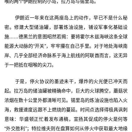
喉的两个伊朗控制的小岛，拉万岛与锡里岛。
伊朗近一年来在这两座岛上的动作，早已不是什么秘
密。修建大型储油罐，部署炼油设施，铺设军事化基础设
施……德黑兰的意图昭然若揭：要将霍尔木兹海峡这条全球
能源大动脉的“开关”，牢牢攥在自己手里。对于地处海峡南
岸、几乎全部经济命脉系于海上航线的阿联酋而言，这无异
于一把抵在咽喉的尖刀。
于是，停火协议的墨迹未干，爆炸的火光便已冲天而
起。拉万岛的储油罐被精确命中，巨大的火球腾空，蘑菇状
浓烟在数十公里外都清晰可见。锡里岛的炼油设施也陷入火
海，救援速度远跟不上燃烧的蔓延。时间点选择得极具讽刺
意味：华盛顿正忙着发布通稿，宣扬其促成的停火是何等
“外交胜利”；特拉维夫则在盘算如何从停火中获取最大地缘