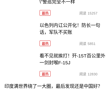
\"警巡完全不一样
最热
阅读
15257
以色列内讧公开化！防长一句
话，军队不买账
最热
阅读
5851
看不见就挨打！歼-15T百公里外
一剑封喉F-15J
最热
阅读
12830
印度满世界绕了一大圈，最后发现还是中国好？