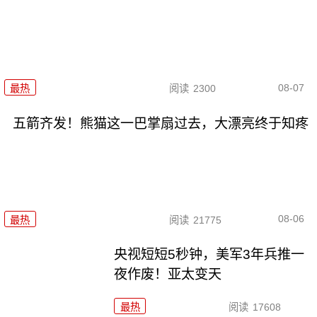
08-07
最热
阅读
2300
五箭齐发！熊猫这一巴掌扇过去，大漂亮终于知疼
08-06
最热
阅读
21775
央视短短5秒钟，美军3年兵推一
夜作废！亚太变天
最热
阅读
17608