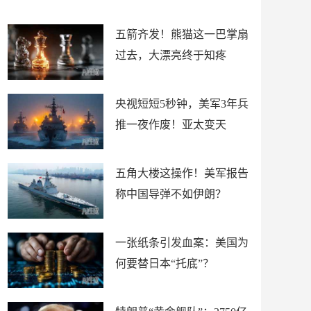
底”？
材
五箭齐发！熊猫这一巴掌扇
过去，大漂亮终于知疼
央视短短5秒钟，美军3年兵
推一夜作废！亚太变天
五角大楼这操作！美军报告
称中国导弹不如伊朗？
一张纸条引发血案：美国为
何要替日本“托底”？