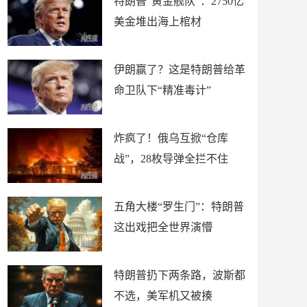
特朗普“黄金舰队”：2750亿
美金堆出海上棺材
伊朗赢了？这是特朗普给革
命卫队下“精准毒计”
炸疯了！俄乌互掀“仓库
战”，28枚导弹全拦不住
五角大楼“罗生门”：特朗普
这出戏把全世界演懵
特朗普扔下两条路，波斯都
不选，美军机又被揍