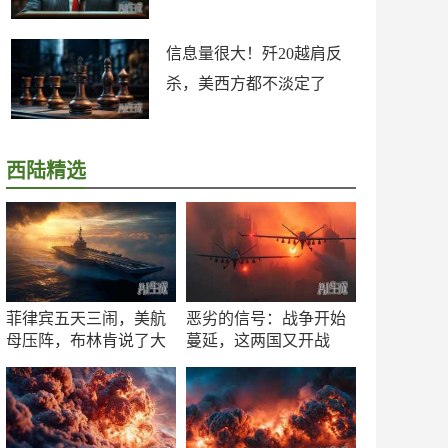
信息量很大！歼20越肩反
杀，美西方都不淡定了
西陆精选
菲律宾五天三闹，美航
恶劣的信号：战争开始
母压阵，布林肯说了大
蔓延，这两国又开战
实话
了！