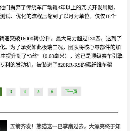
他们摒弃了传统车厂动辄3年以上的冗长开发周期，
、测试、优化的流程压缩到了以月为单位。仅仅18个
。
速突破16000转/分钟，最大马力超过130匹，达到了
化。为了承受如此极端工况，团队将核心零部件的加
生生提升到了“3丝”（0.03毫米），这已是顶级赛车引擎
利的发动机，被装进了820RR-RS的碳纤维车架
3
4
5
6
下一页
五箭齐发！熊猫这一巴掌扇过去，大漂亮终于知