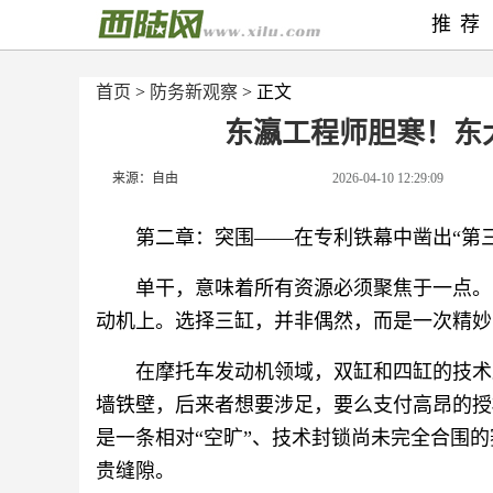
推荐
首页
>
防务新观察
> 正文
东瀛工程师胆寒！东
来源：自由
2026-04-10 12:29:09
第二章：突围——在专利铁幕中凿出“第三
单干，意味着所有资源必须聚焦于一点。
动机上。选择三缸，并非偶然，而是一次精妙
在摩托车发动机领域，双缸和四缸的技术
墙铁壁，后来者想要涉足，要么支付高昂的授
是一条相对“空旷”、技术封锁尚未完全合围的
贵缝隙。