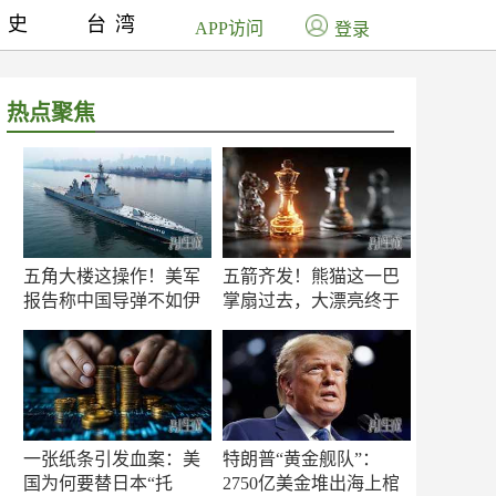
历史
台湾
APP访问
登录
热点聚焦
五角大楼这操作！美军
五箭齐发！熊猫这一巴
报告称中国导弹不如伊
掌扇过去，大漂亮终于
朗？
知疼
一张纸条引发血案：美
特朗普“黄金舰队”：
国为何要替日本“托
2750亿美金堆出海上棺