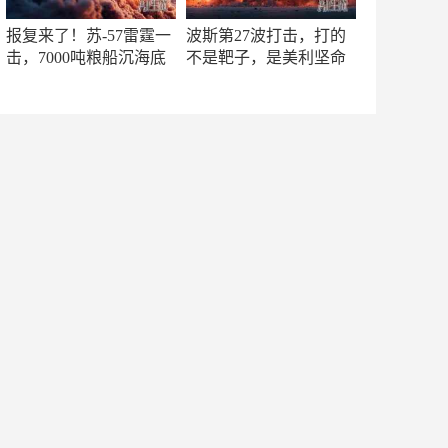
报复来了！苏-57雷霆一
波斯第27波打击，打的
击，7000吨粮船沉海底
不是靶子，是美利坚命
门