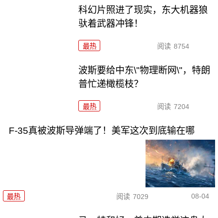
科幻片照进了现实，东大机器狼
驮着武器冲锋！
最热
阅读
8754
波斯要给中东\"物理断网\"，特朗
普忙递橄榄枝？
最热
阅读
7204
F-35真被波斯导弹端了！美军这次到底输在哪
08-04
最热
阅读
7029