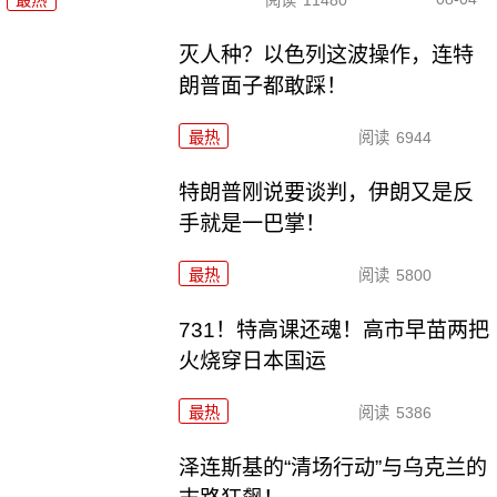
最热
阅读
11480
灭人种？以色列这波操作，连特
朗普面子都敢踩！
最热
阅读
6944
特朗普刚说要谈判，伊朗又是反
手就是一巴掌！
最热
阅读
5800
731！特高课还魂！高市早苗两把
火烧穿日本国运
最热
阅读
5386
泽连斯基的“清场行动”与乌克兰的