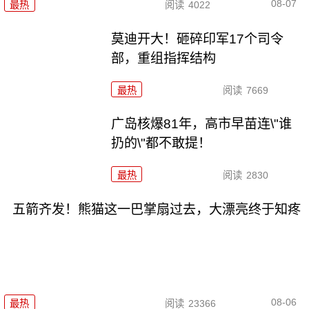
08-07
最热
阅读
4022
莫迪开大！砸碎印军17个司令
部，重组指挥结构
最热
阅读
7669
广岛核爆81年，高市早苗连\"谁
扔的\"都不敢提！
最热
阅读
2830
五箭齐发！熊猫这一巴掌扇过去，大漂亮终于知疼
08-06
最热
阅读
23366