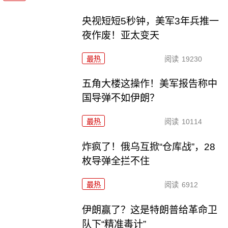
央视短短5秒钟，美军3年兵推一
夜作废！亚太变天
最热
阅读
19230
五角大楼这操作！美军报告称中
国导弹不如伊朗？
最热
阅读
10114
炸疯了！俄乌互掀“仓库战”，28
枚导弹全拦不住
最热
阅读
6912
伊朗赢了？这是特朗普给革命卫
队下“精准毒计”