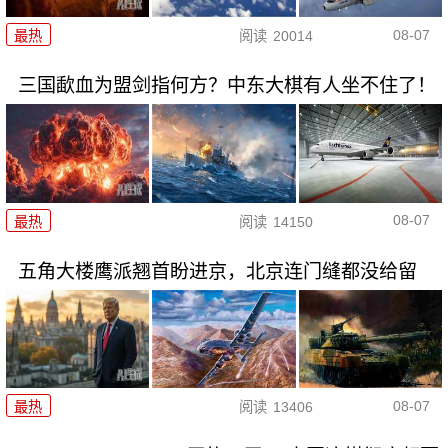
08-07
最热
阅读
20014
三国歃血为盟剑指何方？中东大棋有人坐不住了！
08-07
最热
阅读
14150
五角大楼鹰派翘首盼进京，北京连门缝都没给留
08-07
最热
阅读
13406