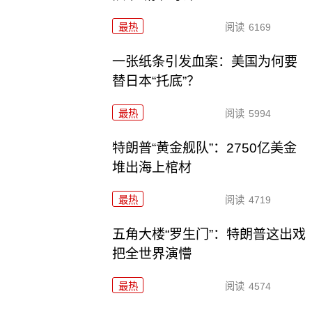
最热
阅读
6169
一张纸条引发血案：美国为何要
替日本“托底”？
最热
阅读
5994
特朗普“黄金舰队”：2750亿美金
堆出海上棺材
最热
阅读
4719
五角大楼“罗生门”：特朗普这出戏
把全世界演懵
最热
阅读
4574