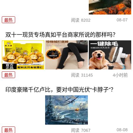
08-07
最热
阅读
8202
双十一现货专场真如平台商家所说的那样吗？
最热
阅读
31145
4小时前
印度豪赌千亿卢比，要对中国光伏“卡脖子”？
08-08
最热
阅读
7067