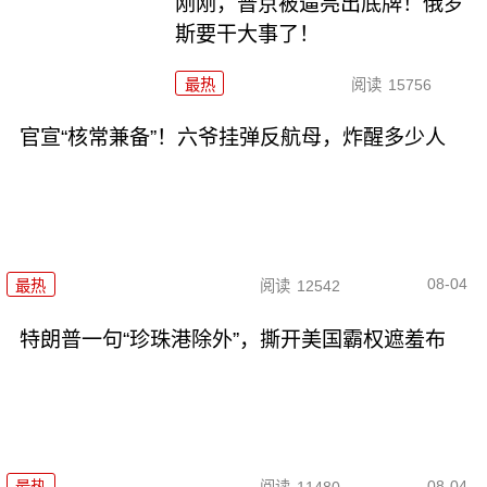
刚刚，普京被逼亮出底牌！俄罗
斯要干大事了！
最热
阅读
15756
官宣“核常兼备”！六爷挂弹反航母，炸醒多少人
08-04
最热
阅读
12542
特朗普一句“珍珠港除外”，撕开美国霸权遮羞布
08-04