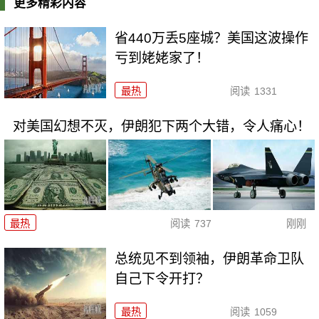
更多精彩内容
省440万丢5座城？美国这波操作
亏到姥姥家了！
最热
阅读
1331
对美国幻想不灭，伊朗犯下两个大错，令人痛心！
最热
阅读
737
刚刚
总统见不到领袖，伊朗革命卫队
自己下令开打？
最热
阅读
1059