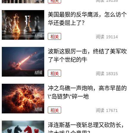
相关
阅读
19135
美国最狠的反华鹰派，怎么访个
华还委屈上了？
相关
阅读
19114
波斯这狠厉一击，终结了美军吹
了半个世纪的牛
相关
阅读
18315
冲之鸟礁一声炮响，高市早苗的
\"岛链梦\"碎一地
相关
阅读
17671
泽连斯基一夜斩总理又砍防长，