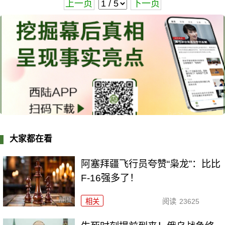
上一页
下一页
大家都在看
阿塞拜疆飞行员夸赞“枭龙”：比比
F-16强多了！
相关
阅读
23625