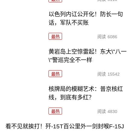
以色列内讧公开化！防长一句
话，军队不买账
最热
阅读
6086
黄岩岛上空惊雷起！东大\"八一
\"警巡完全不一样
最热
阅读
15542
核牌局的模糊艺术：普京核红
线，到底有多红？
最热
阅读
4830
看不见就挨打！歼-15T百公里外一剑封喉F-15J