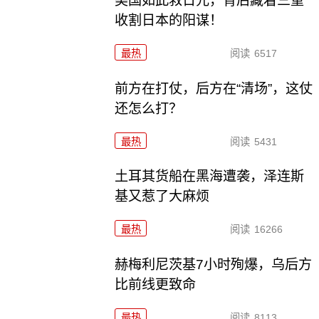
美国如此救日元，背后藏着三重
收割日本的阳谋！
最热
阅读
6517
前方在打仗，后方在“清场”，这仗
还怎么打？
最热
阅读
5431
土耳其货船在黑海遭袭，泽连斯
基又惹了大麻烦
最热
阅读
16266
赫梅利尼茨基7小时殉爆，乌后方
比前线更致命
最热
阅读
8113