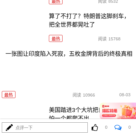
最热
阅读
8532
算了不打了？特朗普这脚刹车，
把全世界都晃吐了
最热
阅读
15768
一张图让印度陷入死寂，五枚金牌背后的终极真相
08-03
最热
阅读
10966
美国踏进3个大坑把自己埋了！恐
怕一个都爬不出
0
0
点评一下
最热
阅读
17843