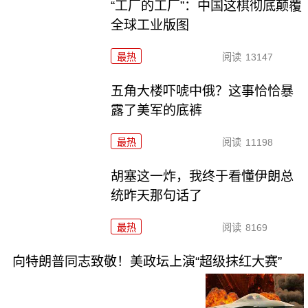
“工厂的工厂”：中国这棋彻底颠覆
全球工业版图
最热
阅读
13147
五角大楼吓唬中俄？这事恰恰暴
露了美军的底裤
最热
阅读
11198
胡塞这一炸，我终于看懂伊朗总
统昨天那句话了
最热
阅读
8169
向特朗普同志致敬！美政坛上演“超级抹红大赛”