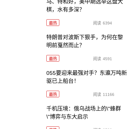
马、特和好，美中期选举这盘大
棋，水有多深？
最热
阅读
6394
特朗普对波斯下狠手，为何在黎
明前戛然而止？
最热
阅读
4591
055要迎来最强对手？东瀛万吨新
驱已上船台！
最热
阅读
11166
千机压境：俄乌战场上的\"蜂群
\"博弈与东大启示