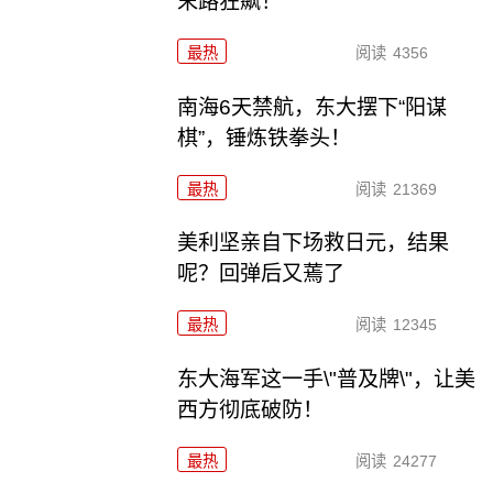
末路狂飙！
最热
阅读
4356
南海6天禁航，东大摆下“阳谋
棋”，锤炼铁拳头！
最热
阅读
21369
美利坚亲自下场救日元，结果
呢？回弹后又蔫了
最热
阅读
12345
东大海军这一手\"普及牌\"，让美
西方彻底破防！
最热
阅读
24277