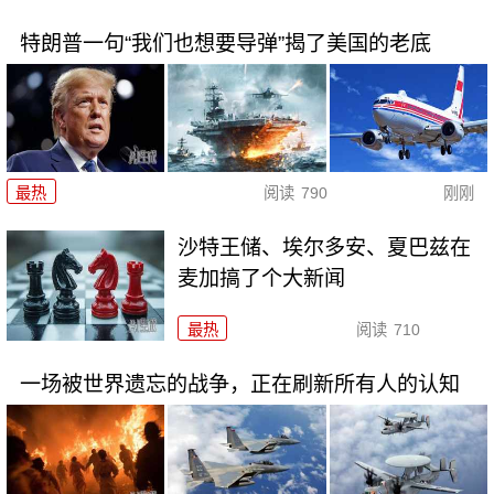
特朗普一句“我们也想要导弹”揭了美国的老底
最热
阅读
790
刚刚
沙特王储、埃尔多安、夏巴兹在
麦加搞了个大新闻
最热
阅读
710
一场被世界遗忘的战争，正在刷新所有人的认知