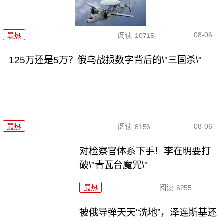
08-06
最热
阅读
10715
125万还是5万？俄乌战损数字背后的\"三国杀\"
08-06
最热
阅读
8156
对检察官体系下手！李在明要打
破\"青瓦台魔咒\"
最热
阅读
6255
被俄导弹天天“洗地”，泽连斯基还