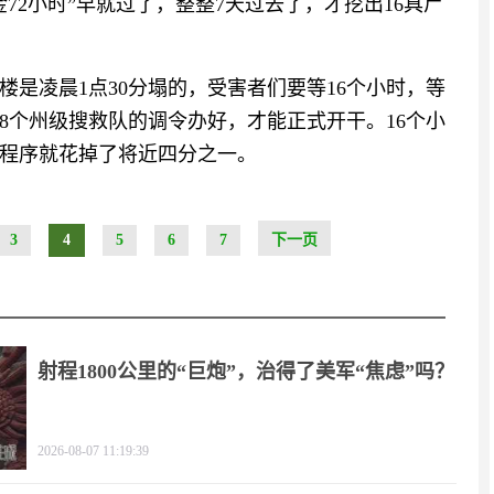
72小时”早就过了，整整7天过去了，才挖出16具尸
是凌晨1点30分塌的，受害者们要等16个小时，等
8个州级搜救队的调令办好，才能正式开干。16个小
走程序就花掉了将近四分之一。
3
4
5
6
7
下一页
射程1800公里的“巨炮”，治得了美军“焦虑”吗？
2026-08-07 11:19:39