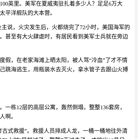
100英里。美军在夏威夷驻扎着多少人？足足6万大
太平洋舰队的大本营。
业主说，火灾发生后，火都烧完了72小时，美国海军的
。甚至有大火肆虐时，有居民看到美军士兵就在旁边
度假，在老家海滩上晒太阳，被人骂“冷血”了才不情
己跳海逃生，用瓶装水去灭火，拿水管子去跟山火搏
。一栋12层的高层公寓，轰然倒塌，整整136套房，
人啊。
考古式救援”。救援人员排成人龙，一桶一桶地往外清