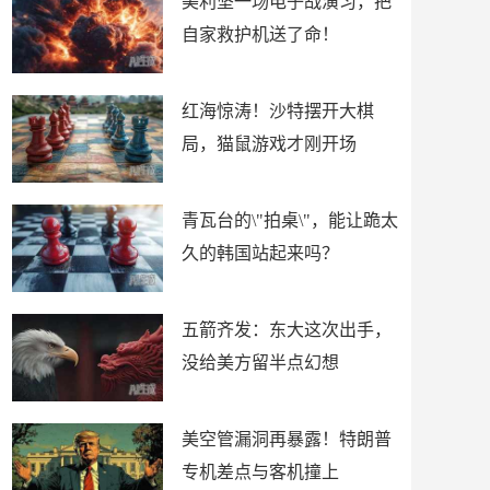
美利坚一场电子战演习，把
自家救护机送了命！
红海惊涛！沙特摆开大棋
局，猫鼠游戏才刚开场
青瓦台的\"拍桌\"，能让跪太
久的韩国站起来吗？
五箭齐发：东大这次出手，
没给美方留半点幻想
美空管漏洞再暴露！特朗普
专机差点与客机撞上