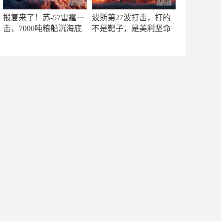
报复来了！苏-57雷霆一
波斯第27波打击，打的
击，7000吨粮船沉海底
不是靶子，是美利坚命
门