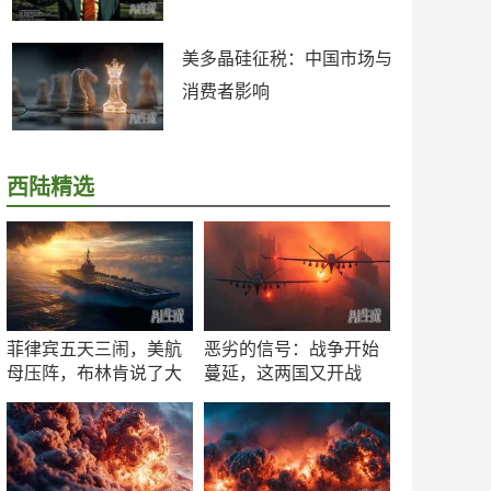
美多晶硅征税：中国市场与
消费者影响
西陆精选
菲律宾五天三闹，美航
恶劣的信号：战争开始
母压阵，布林肯说了大
蔓延，这两国又开战
实话
了！