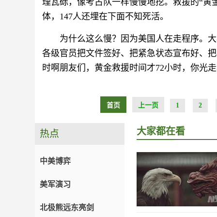
理瓦砾，像考古队一样慢慢地挖。救援的“黄金
体，147人还埋在下面不知死活。
为什么这么慢？因为美国人在走程序。大楼
各级官员把文件签好、把紧急状态宣布好、把
时啊朋友们，黄金救援时间才72小时，你光
首页
上一页
1
2
大家都在看
热点
中美博弈
美军演习
北极熊远东亮剑