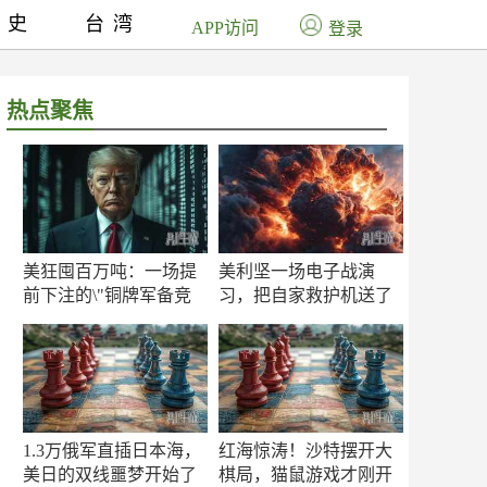
历史
台湾
APP访问
登录
热点聚焦
美狂囤百万吨：一场提
美利坚一场电子战演
前下注的\"铜牌军备竞
习，把自家救护机送了
赛\"
命！
1.3万俄军直插日本海，
红海惊涛！沙特摆开大
美日的双线噩梦开始了
棋局，猫鼠游戏才刚开