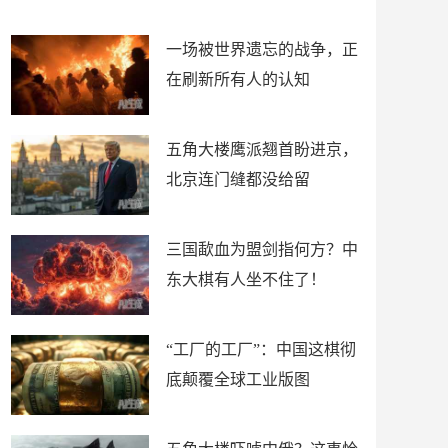
了
裤
一场被世界遗忘的战争，正
在刷新所有人的认知
五角大楼鹰派翘首盼进京，
北京连门缝都没给留
三国歃血为盟剑指何方？中
东大棋有人坐不住了！
“工厂的工厂”：中国这棋彻
底颠覆全球工业版图