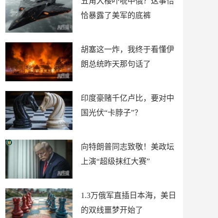
五角大楼吓唬中俄？这事恰
恰暴露了美军的底裤
胡塞这一炸，我终于看懂伊
朗总统昨天那句话了
印度豪赌千亿卢比，要对中
国光伏“卡脖子”？
向特朗普同志致敬！美政坛
上演“超级抹红大赛”
1.3万俄军直插日本海，美日
的双线噩梦开始了