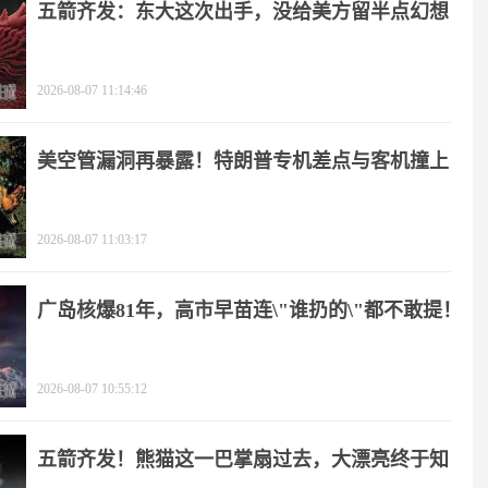
五箭齐发：东大这次出手，没给美方留半点幻想
2026-08-07 11:14:46
美空管漏洞再暴露！特朗普专机差点与客机撞上
2026-08-07 11:03:17
广岛核爆81年，高市早苗连\"谁扔的\"都不敢提！
2026-08-07 10:55:12
五箭齐发！熊猫这一巴掌扇过去，大漂亮终于知