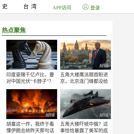
历史
台湾
APP访问
登录
热点聚焦
印度豪赌千亿卢比，要
五角大楼鹰派翘首盼进
对中国光伏“卡脖子”？
京，北京连门缝都没给
留
胡塞这一炸，我终于看
五角大楼吓唬中俄？这
懂伊朗总统昨天那句话
事恰恰暴露了美军的底