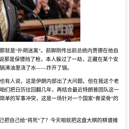
那就是“扑朔迷离”。前脚刚传出前总统内贾德在他自
息说那是保镖挡了枪，本人躲过了一劫，正藏在某个安
锅沸油里浇了水——炸开了锅。
也有人说，这是伊朗内部出了大问题。但在我这个老
咱们把日历往回翻几年，再结合最近特朗普团队这一
简单的军事冲突，这是一场针对一个国家“脊梁骨”的
己把自己给“将死”了？今天咱就把这盘大棋的棋谱摊