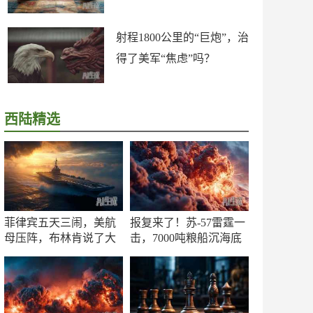
射程1800公里的“巨炮”，治
得了美军“焦虑”吗？
西陆精选
菲律宾五天三闹，美航
报复来了！苏-57雷霆一
母压阵，布林肯说了大
击，7000吨粮船沉海底
实话