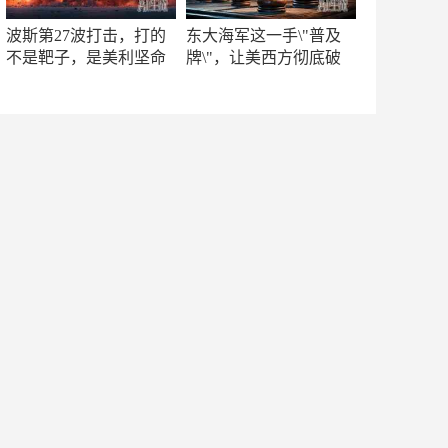
波斯第27波打击，打的
东大海军这一手\"普及
不是靶子，是美利坚命
牌\"，让美西方彻底破
门
防！