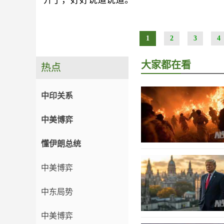
开了，好好说道说道。
1
2
3
4
大家都在看
热点
中印关系
中美博弈
懂伊朗总统
中美博弈
中东局势
中美博弈