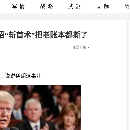
军情
战略
武器
国际
招“斩首术”把老账本都撕了
我要分享
，说说伊朗这事儿。