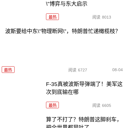
\"博弈与东大启示
最热
阅读
8013
波斯要给中东\"物理断网\"，特朗普忙递橄榄枝？
08-04
最热
阅读
6727
F-35真被波斯导弹端了！美军这
次到底输在哪
最热
阅读
6605
算了不打了？特朗普这脚刹车，
把全世界都晃吐了