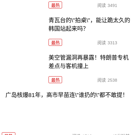
最热
阅读
3491
青瓦台的\"拍桌\"，能让跪太久的
韩国站起来吗？
最热
阅读
3313
美空管漏洞再暴露！特朗普专机
差点与客机撞上
最热
阅读
2538
广岛核爆81年，高市早苗连\"谁扔的\"都不敢提！