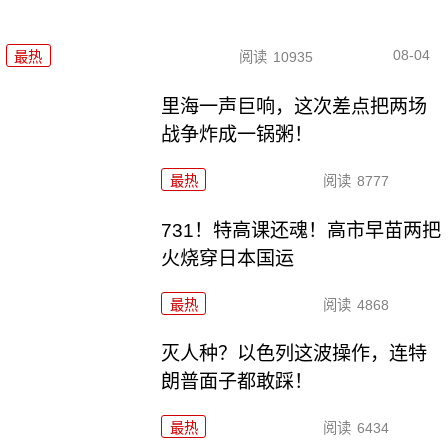
08-04
最热
阅读
10935
里海一声巨响，这次差点把两场
战争炸成一锅粥！
最热
阅读
8777
731！特高课还魂！高市早苗两把
火烧穿日本国运
最热
阅读
4868
灭人种？以色列这波操作，连特
朗普面子都敢踩！
最热
阅读
6434