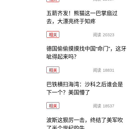
五箭齐发！熊猫这一巴掌扇过
去，大漂亮终于知疼
相关
阅读
20323
德国偷偷摸摸找中国“命门”，这牙
呲得起来吗？
相关
阅读
18831
巴铁横扫海湾：沙科之后谁会是
下一个？美国懵了
相关
阅读
18537
波斯这狠厉一击，终结了美军吹
了半个世纪的牛