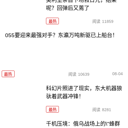
美利坚亲自下场救日元，结果
呢？回弹后又蔫了
最热
阅读
11859
055要迎来最强对手？东瀛万吨新驱已上船台！
08-04
最热
阅读
10639
科幻片照进了现实，东大机器狼
驮着武器冲锋！
最热
阅读
8281
千机压境：俄乌战场上的\"蜂群