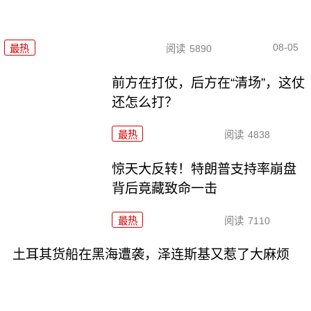
08-05
最热
阅读
5890
前方在打仗，后方在“清场”，这仗
还怎么打？
最热
阅读
4838
惊天大反转！特朗普支持率崩盘
背后竟藏致命一击
最热
阅读
7110
土耳其货船在黑海遭袭，泽连斯基又惹了大麻烦