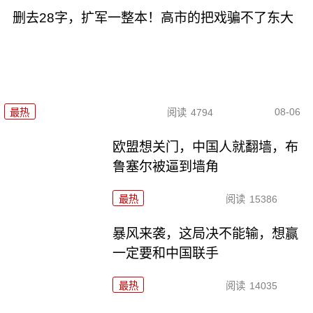
删去28字，扩军一整本！高市的把戏骗不了东大
08-06
最热
阅读
4794
欧盟想关门，中国人就翻墙，布
鲁塞尔被逼到墙角
最热
阅读
15386
暴风来袭，这局决不能输，想赢
一定要和中国联手
最热
阅读
14035