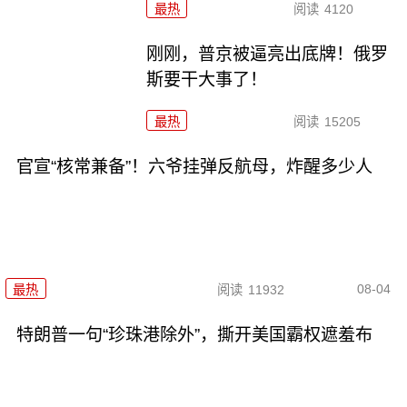
最热
阅读
4120
刚刚，普京被逼亮出底牌！俄罗
斯要干大事了！
最热
阅读
15205
官宣“核常兼备”！六爷挂弹反航母，炸醒多少人
08-04
最热
阅读
11932
特朗普一句“珍珠港除外”，撕开美国霸权遮羞布