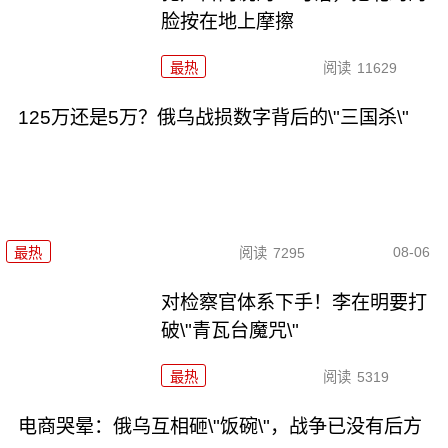
脸按在地上摩擦
最热
阅读
11629
125万还是5万？俄乌战损数字背后的\"三国杀\"
08-06
最热
阅读
7295
对检察官体系下手！李在明要打
破\"青瓦台魔咒\"
最热
阅读
5319
电商哭晕：俄乌互相砸\"饭碗\"，战争已没有后方