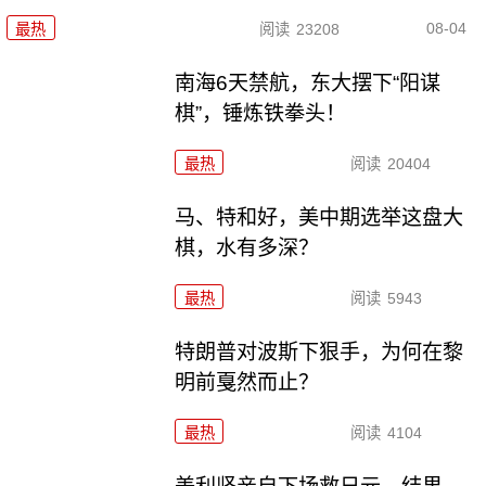
08-04
最热
阅读
23208
南海6天禁航，东大摆下“阳谋
棋”，锤炼铁拳头！
最热
阅读
20404
马、特和好，美中期选举这盘大
棋，水有多深？
最热
阅读
5943
特朗普对波斯下狠手，为何在黎
明前戛然而止？
最热
阅读
4104