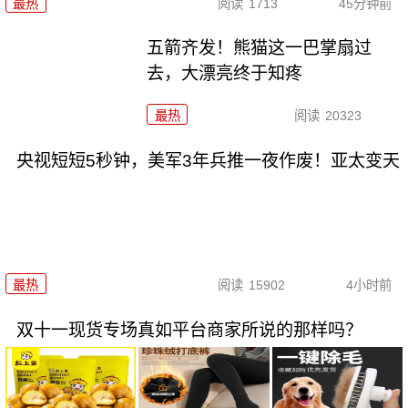
最热
阅读
1713
45分钟前
五箭齐发！熊猫这一巴掌扇过
去，大漂亮终于知疼
最热
阅读
20323
央视短短5秒钟，美军3年兵推一夜作废！亚太变天
最热
阅读
15902
4小时前
双十一现货专场真如平台商家所说的那样吗？