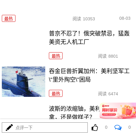
08-03
最热
阅读
10353
普京不忍了！俄突破禁忌，猛轰
美资无人机工厂
最热
阅读
8801
吞金巨兽折翼加州：美利坚军工
\"里外掏空\"困局
最热
阅读
6474
波斯的浓缩铀，美利坚是真想
拿，还是做样子？
0
0
点评一下
最热
阅读
4412