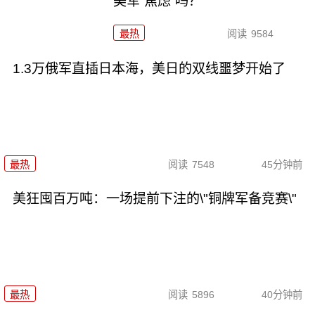
美军“焦虑”吗？
最热
阅读
9584
1.3万俄军直插日本海，美日的双线噩梦开始了
最热
阅读
7548
45分钟前
美狂囤百万吨：一场提前下注的\"铜牌军备竞赛\"
最热
阅读
5896
40分钟前