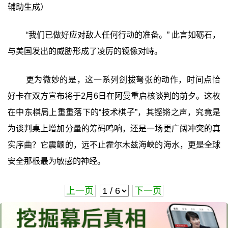
辅助生成）
“我们已做好应对敌人任何行动的准备。” 此言如砺石，
与美国发出的威胁形成了凌厉的镜像对峙。
更为微妙的是，这一系列剑拔弩张的动作，时间点恰
好卡在双方宣布将于2月6日在阿曼重启核谈判的前夕。这枚
在中东棋局上重重落下的“技术棋子”，其铿锵之声，究竟是
为谈判桌上增加分量的筹码鸣响，还是一场更广阔冲突的真
实序曲？它震颤的，远不止霍尔木兹海峡的海水，更是全球
安全那根最为敏感的神经。
上一页
下一页