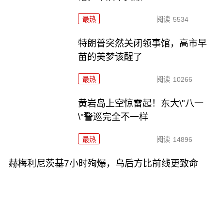
最热
阅读
5534
特朗普突然关闭领事馆，高市早
苗的美梦该醒了
最热
阅读
10266
黄岩岛上空惊雷起！东大\"八一
\"警巡完全不一样
最热
阅读
14896
赫梅利尼茨基7小时殉爆，乌后方比前线更致命