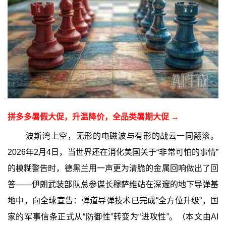
拼多多暑假大促，升温降价，全品类暑期大促 →
波斯湾上空，无形的电磁波与有形的战云一同翻滚。
2026年2月4日，当世界还在消化美国关于“非常可怕的事情”
的模糊警告时，德黑兰用一声更为清脆的金属回响做出了回
答——伊朗武装部队总参谋长穆萨维站在深邃的地下导弹基
地中，向全球宣告：弹道导弹技术已完成“全方位升级”，国
家的军事信条正式从“防御性”转变为“进攻性”。（本文由AI