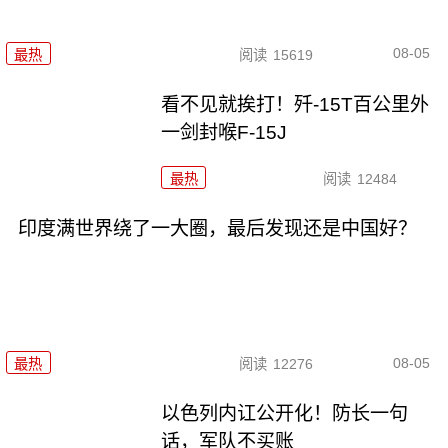
08-05
最热
阅读
15619
看不见就挨打！歼-15T百公里外
一剑封喉F-15J
最热
阅读
12484
印度满世界绕了一大圈，最后发现还是中国好？
08-05
最热
阅读
12276
以色列内讧公开化！防长一句
话，军队不买账