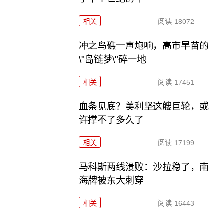
相关
阅读
18072
冲之鸟礁一声炮响，高市早苗的
\"岛链梦\"碎一地
相关
阅读
17451
血条见底？美利坚这艘巨轮，或
许撑不了多久了
相关
阅读
17199
马科斯两线溃败：沙拉稳了，南
海牌被东大刺穿
相关
阅读
16443