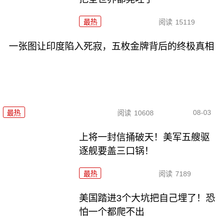
最热
阅读
15119
一张图让印度陷入死寂，五枚金牌背后的终极真相
08-03
最热
阅读
10608
上将一封信捅破天！美军五艘驱
逐舰要盖三口锅！
最热
阅读
7189
美国踏进3个大坑把自己埋了！恐
怕一个都爬不出