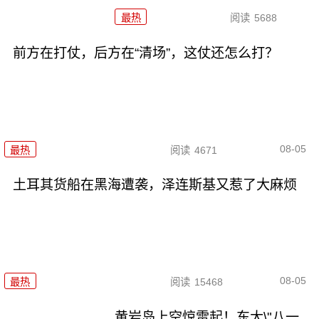
最热
阅读
5688
前方在打仗，后方在“清场”，这仗还怎么打？
08-05
最热
阅读
4671
土耳其货船在黑海遭袭，泽连斯基又惹了大麻烦
08-05
最热
阅读
15468
黄岩岛上空惊雷起！东大\"八一