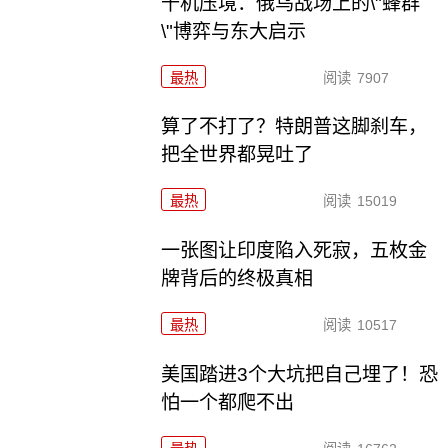
千机压境：俄乌战场上的\"蜂群
\"博弈与东大启示
最热
阅读
7907
算了不打了？特朗普这脚刹车，
把全世界都晃吐了
最热
阅读
15019
一张图让印度陷入死寂，五枚金
牌背后的终极真相
最热
阅读
10517
美国踏进3个大坑把自己埋了！恐
怕一个都爬不出