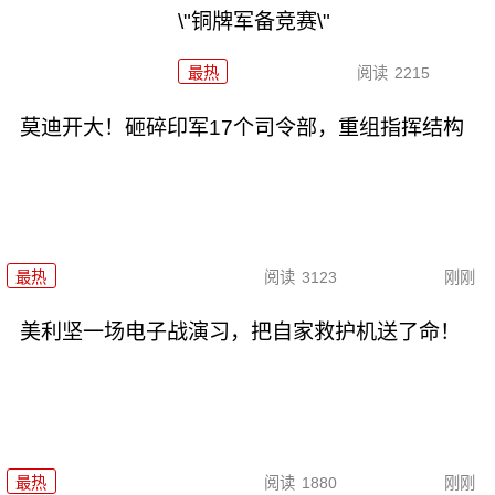
\"铜牌军备竞赛\"
最热
阅读
2215
莫迪开大！砸碎印军17个司令部，重组指挥结构
最热
阅读
3123
刚刚
美利坚一场电子战演习，把自家救护机送了命！
最热
阅读
1880
刚刚