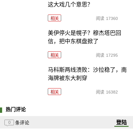
这大戏几个意思？
相关
阅读
17360
美伊停火是幌子？穆杰塔巴回
信，把中东棋盘掀了
相关
阅读
17295
马科斯两线溃败：沙拉稳了，南
海牌被东大刺穿
相关
阅读
16382
热门评论
登陆
0
条评论