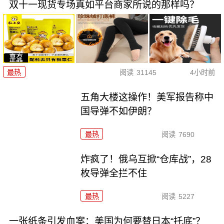
双十一现货专场真如平台商家所说的那样吗？
最热
阅读
31145
4小时前
五角大楼这操作！美军报告称中
国导弹不如伊朗？
最热
阅读
7690
炸疯了！俄乌互掀“仓库战”，28
枚导弹全拦不住
最热
阅读
5227
一张纸条引发血案：美国为何要替日本“托底”？