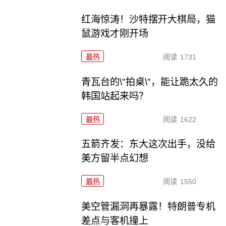
红海惊涛！沙特摆开大棋局，猫
鼠游戏才刚开场
最热
阅读
1731
青瓦台的\"拍桌\"，能让跪太久的
韩国站起来吗？
最热
阅读
1622
五箭齐发：东大这次出手，没给
美方留半点幻想
最热
阅读
1550
美空管漏洞再暴露！特朗普专机
差点与客机撞上