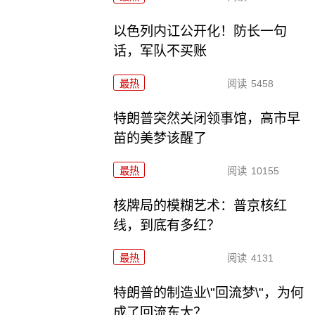
以色列内讧公开化！防长一句
话，军队不买账
最热
阅读
5458
特朗普突然关闭领事馆，高市早
苗的美梦该醒了
最热
阅读
10155
核牌局的模糊艺术：普京核红
线，到底有多红？
最热
阅读
4131
特朗普的制造业\"回流梦\"，为何
成了回流东大？