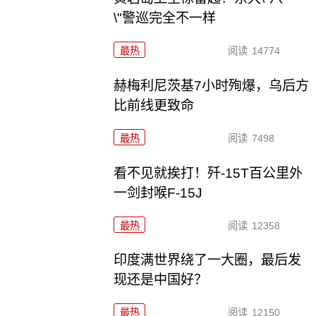
\"警巡完全不一样
最热
阅读
14774
赫梅利尼茨基7小时殉爆，乌后方
比前线更致命
最热
阅读
7498
看不见就挨打！歼-15T百公里外
一剑封喉F-15J
最热
阅读
12358
印度满世界绕了一大圈，最后发
现还是中国好？
最热
阅读
12150