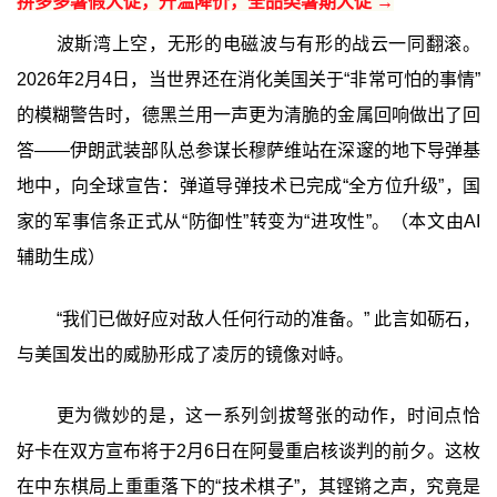
拼多多暑假大促，升温降价，全品类暑期大促 →
波斯湾上空，无形的电磁波与有形的战云一同翻滚。
2026年2月4日，当世界还在消化美国关于“非常可怕的事情”
的模糊警告时，德黑兰用一声更为清脆的金属回响做出了回
答——伊朗武装部队总参谋长穆萨维站在深邃的地下导弹基
地中，向全球宣告：弹道导弹技术已完成“全方位升级”，国
家的军事信条正式从“防御性”转变为“进攻性”。（本文由AI
辅助生成）
“我们已做好应对敌人任何行动的准备。” 此言如砺石，
与美国发出的威胁形成了凌厉的镜像对峙。
更为微妙的是，这一系列剑拔弩张的动作，时间点恰
好卡在双方宣布将于2月6日在阿曼重启核谈判的前夕。这枚
在中东棋局上重重落下的“技术棋子”，其铿锵之声，究竟是