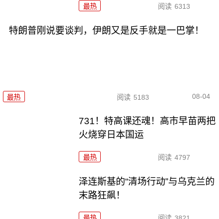
最热
阅读
6313
特朗普刚说要谈判，伊朗又是反手就是一巴掌！
08-04
最热
阅读
5183
731！特高课还魂！高市早苗两把
火烧穿日本国运
最热
阅读
4797
泽连斯基的“清场行动”与乌克兰的
末路狂飙！
最热
阅读
3821