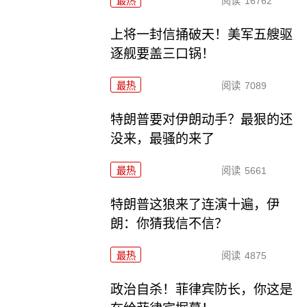
最热
阅读
16762
上将一封信捅破天！美军五艘驱
逐舰要盖三口锅！
最热
阅读
7089
特朗普要对伊朗动手？最狠的还
没来，最骚的来了
最热
阅读
5661
特朗普这狼来了连演十遍，伊
朗：你猜我信不信？
最热
阅读
4875
政治自杀！菲律宾防长，你这是