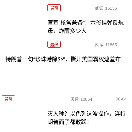
最热
阅读
15136
官宣“核常兼备”！六爷挂弹反航
母，炸醒多少人
最热
阅读
11865
特朗普一句“珍珠港除外”，撕开美国霸权遮羞布
08-04
最热
阅读
10864
灭人种？以色列这波操作，连特
朗普面子都敢踩！