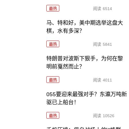
最热
阅读
6514
马、特和好，美中期选举这盘大
棋，水有多深？
最热
阅读
5841
特朗普对波斯下狠手，为何在黎
明前戛然而止？
最热
阅读
4011
055要迎来最强对手？东瀛万吨新
驱已上船台！
最热
阅读
10526