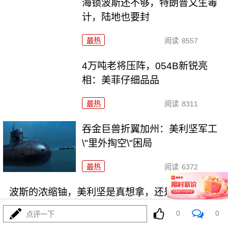
海锁波斯还不够，特朗普又生毒
计，陆地也要封
最热
阅读
8557
4万吨老将压阵，054B新锐亮
相：美菲仔细品品
最热
阅读
8311
吞金巨兽折翼加州：美利坚军工
\"里外掏空\"困局
最热
阅读
6372
波斯的浓缩铀，美利坚是真想拿，还是做样子？
0
0
点评一下