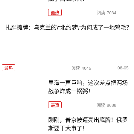
最热
阅读
7034
扎胖摊牌：乌克兰的\"北约梦\"为何成了一地鸡毛？
08-05
最热
阅读
4045
里海一声巨响，这次差点把两场
战争炸成一锅粥！
最热
阅读
8688
刚刚，普京被逼亮出底牌！俄罗
斯要干大事了！