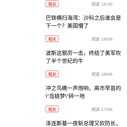
相关
阅读
18745
巴铁横扫海湾：沙科之后谁会是
下一个？美国懵了
相关
阅读
18438
波斯这狠厉一击，终结了美军吹
了半个世纪的牛
相关
阅读
18006
冲之鸟礁一声炮响，高市早苗的
\"岛链梦\"碎一地
相关
阅读
17396
泽连斯基一夜斩总理又砍防长，