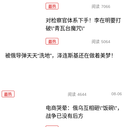
最热
阅读
7066
对检察官体系下手！李在明要打
破\"青瓦台魔咒\"
最热
阅读
5064
被俄导弹天天“洗地”，泽连斯基还在做着美梦！
08-06
最热
阅读
4644
电商哭晕：俄乌互相砸\"饭碗\"，
战争已没有后方