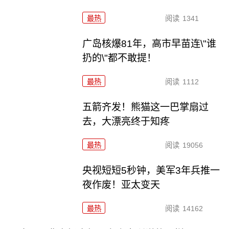
最热
阅读
1341
广岛核爆81年，高市早苗连\"谁
扔的\"都不敢提！
最热
阅读
1112
五箭齐发！熊猫这一巴掌扇过
去，大漂亮终于知疼
最热
阅读
19056
央视短短5秒钟，美军3年兵推一
夜作废！亚太变天
最热
阅读
14162