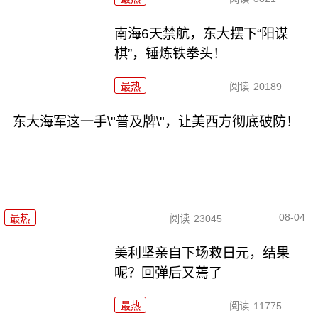
南海6天禁航，东大摆下“阳谋
棋”，锤炼铁拳头！
最热
阅读
20189
东大海军这一手\"普及牌\"，让美西方彻底破防！
08-04
最热
阅读
23045
美利坚亲自下场救日元，结果
呢？回弹后又蔫了
最热
阅读
11775