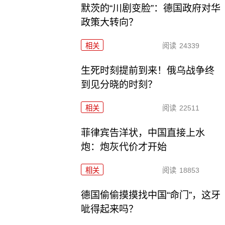
默茨的“川剧变脸”：德国政府对华
政策大转向？
相关
阅读
24339
生死时刻提前到来！俄乌战争终
到见分晓的时刻？
相关
阅读
22511
菲律宾告洋状，中国直接上水
炮：炮灰代价才开始
相关
阅读
18853
德国偷偷摸摸找中国“命门”，这牙
呲得起来吗？