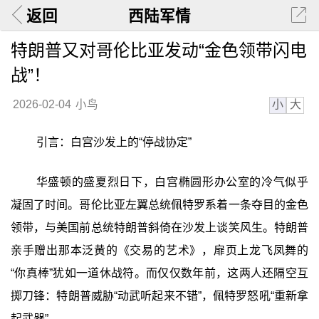
返回
西陆军情
特朗普又对哥伦比亚发动“金色领带闪电
战”！
小
大
2026-02-04
小鸟
引言：白宫沙发上的“停战协定”
华盛顿的盛夏烈日下，白宫椭圆形办公室的冷气似乎
凝固了时间。哥伦比亚左翼总统佩特罗系着一条夺目的金色
领带，与美国前总统特朗普斜倚在沙发上谈笑风生。特朗普
亲手赠出那本泛黄的《交易的艺术》，扉页上龙飞凤舞的
“你真棒”犹如一道休战符。而仅仅数年前，这两人还隔空互
掷刀锋：特朗普威胁“动武听起来不错”，佩特罗怒吼“重新拿
起武器”。