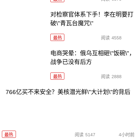
对检察官体系下手！李在明要打
破\"青瓦台魔咒\"
最热
阅读
4558
电商哭晕：俄乌互相砸\"饭碗\"，
战争已没有后方
最热
阅读
2888
766亿买不来安全？美核潜光鲜\"大计划\"的背后
最热
阅读
5147
4小时前