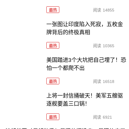
最热
阅读
14855
一张图让印度陷入死寂，五枚金
牌背后的终极真相
最热
阅读
10365
美国踏进3个大坑把自己埋了！恐
怕一个都爬不出
最热
阅读
16518
上将一封信捅破天！美军五艘驱
逐舰要盖三口锅！
最热
阅读
6921