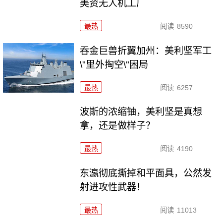
美资无人机工厂
最热
阅读
8590
吞金巨兽折翼加州：美利坚军工
\"里外掏空\"困局
最热
阅读
6257
波斯的浓缩铀，美利坚是真想
拿，还是做样子？
最热
阅读
4190
东瀛彻底撕掉和平面具，公然发
射进攻性武器！
最热
阅读
11013