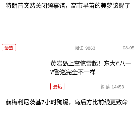
特朗普突然关闭领事馆，高市早苗的美梦该醒了
08-05
最热
阅读
9863
黄岩岛上空惊雷起！东大\"八一
\"警巡完全不一样
最热
阅读
14453
赫梅利尼茨基7小时殉爆，乌后方比前线更致命