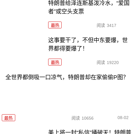
特朗普给泽连斯基泼冷水，“爱国
者”或空头支票
最热
阅读
3417
这事要干了，不但中东要爆，世
界都得要爆了！
最热
阅读
19220
全世界都倒吸一口凉气，特朗普却在家偷偷P图？
08-02
最热
阅读
10656
美上将一封“私信”捅破天！特朗普