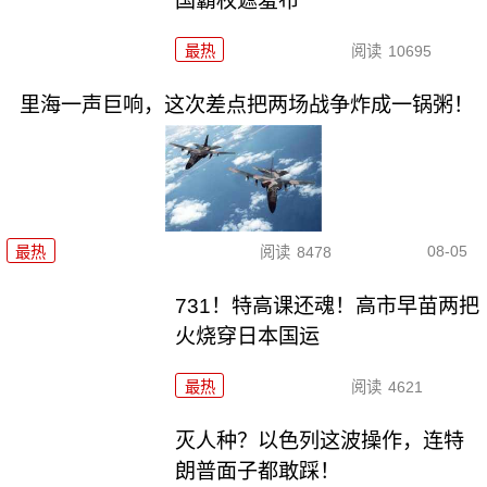
国霸权遮羞布
最热
阅读
10695
里海一声巨响，这次差点把两场战争炸成一锅粥！
08-05
最热
阅读
8478
731！特高课还魂！高市早苗两把
火烧穿日本国运
最热
阅读
4621
灭人种？以色列这波操作，连特
朗普面子都敢踩！