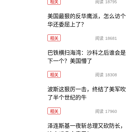
相关
阅读
18795
美国最狠的反华鹰派，怎么访个
华还委屈上了？
相关
阅读
18681
巴铁横扫海湾：沙科之后谁会是
下一个？美国懵了
相关
阅读
18308
波斯这狠厉一击，终结了美军吹
了半个世纪的牛
相关
阅读
17960
泽连斯基一夜斩总理又砍防长，