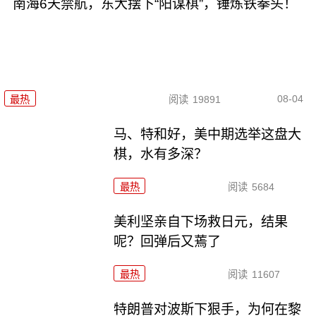
南海6天禁航，东大摆下“阳谋棋”，锤炼铁拳头！
08-04
最热
阅读
19891
马、特和好，美中期选举这盘大
棋，水有多深？
最热
阅读
5684
美利坚亲自下场救日元，结果
呢？回弹后又蔫了
最热
阅读
11607
特朗普对波斯下狠手，为何在黎