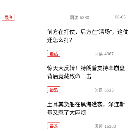
08-05
最热
阅读
5360
前方在打仗，后方在“清场”，这仗
还怎么打？
最热
阅读
4367
惊天大反转！特朗普支持率崩盘
背后竟藏致命一击
最热
阅读
6615
土耳其货船在黑海遭袭，泽连斯
基又惹了大麻烦
最热
阅读
15160