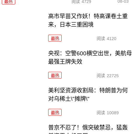
08-03
最热
阅读
4729
高市早苗又作妖！特高课卷土重
来，日本三重困境
最热
阅读
4120
央视：空警600横空出世，美航母
最强王牌失效
最热
阅读
22725
美利坚资源收割局：特朗普为何
对乌稀土\"摊牌\"
最热
阅读
10089
普京不忍了！俄突破禁忌，猛轰