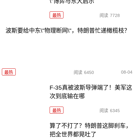
\"博弈与东大启示
最热
阅读
7728
波斯要给中东\"物理断网\"，特朗普忙递橄榄枝？
08-04
最热
阅读
6450
F-35真被波斯导弹端了！美军这
次到底输在哪
最热
阅读
6345
算了不打了？特朗普这脚刹车，
把全世界都晃吐了