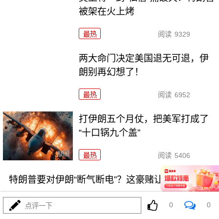
被架在火上烤
最热
阅读
9329
两大命门决定美国退无可退，伊
朗别再幻想了！
最热
阅读
6952
打伊朗五个月仗，把美军打成了
“十口锅九个盖”
最热
阅读
5406
特朗普要对伊朗“断气断电”？这豪赌让全球买单
0
0
点评一下