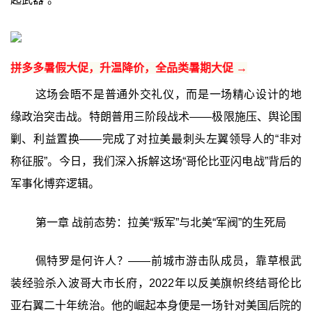
拼多多暑假大促，升温降价，全品类暑期大促 →
这场会晤不是普通外交礼仪，而是一场精心设计的地
缘政治突击战。特朗普用三阶段战术——极限施压、舆论围
剿、利益置换——完成了对拉美最刺头左翼领导人的“非对
称征服”。今日，我们深入拆解这场“哥伦比亚闪电战”背后的
军事化博弈逻辑。
第一章 战前态势：拉美“叛军”与北美“军阀”的生死局
佩特罗是何许人？——前城市游击队成员，靠草根武
装经验杀入波哥大市长府，2022年以反美旗帜终结哥伦比
亚右翼二十年统治。他的崛起本身便是一场针对美国后院的