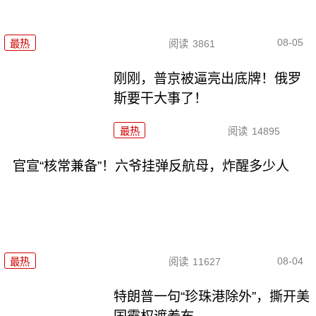
08-05
最热
阅读
3861
刚刚，普京被逼亮出底牌！俄罗
斯要干大事了！
最热
阅读
14895
官宣“核常兼备”！六爷挂弹反航母，炸醒多少人
08-04
最热
阅读
11627
特朗普一句“珍珠港除外”，撕开美