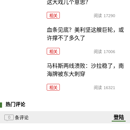
这大戏几个意思？
相关
阅读
17290
血条见底？美利坚这艘巨轮，或
许撑不了多久了
相关
阅读
17006
马科斯两线溃败：沙拉稳了，南
海牌被东大刺穿
相关
阅读
16321
热门评论
登陆
0
条评论