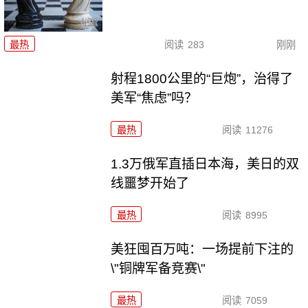
最热
阅读
283
刚刚
射程1800公里的“巨炮”，治得了
美军“焦虑”吗？
最热
阅读
11276
1.3万俄军直插日本海，美日的双
线噩梦开始了
最热
阅读
8995
美狂囤百万吨：一场提前下注的
\"铜牌军备竞赛\"
最热
阅读
7059