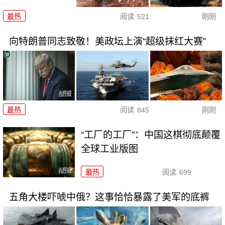
最热
阅读
521
刚刚
向特朗普同志致敬！美政坛上演“超级抹红大赛”
最热
阅读
845
刚刚
“工厂的工厂”：中国这棋彻底颠覆
全球工业版图
最热
阅读
699
五角大楼吓唬中俄？这事恰恰暴露了美军的底裤