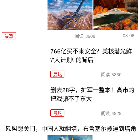
08-06
最热
阅读
3508
766亿买不来安全？美核潜光鲜
\"大计划\"的背后
最热
阅读
5830
删去28字，扩军一整本！高市的
把戏骗不了东大
最热
阅读
4929
欧盟想关门，中国人就翻墙，布鲁塞尔被逼到墙角