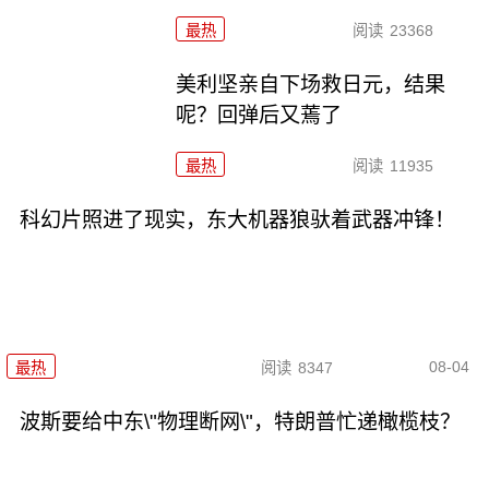
最热
阅读
23368
美利坚亲自下场救日元，结果
呢？回弹后又蔫了
最热
阅读
11935
科幻片照进了现实，东大机器狼驮着武器冲锋！
08-04
最热
阅读
8347
波斯要给中东\"物理断网\"，特朗普忙递橄榄枝？