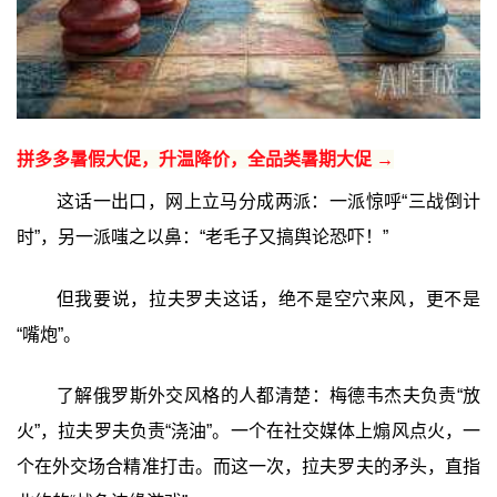
拼多多暑假大促，升温降价，全品类暑期大促 →
这话一出口，网上立马分成两派：一派惊呼“三战倒计
时”，另一派嗤之以鼻：“老毛子又搞舆论恐吓！”
但我要说，拉夫罗夫这话，绝不是空穴来风，更不是
“嘴炮”。
了解俄罗 斯外交风格的人都清楚：梅德韦杰夫负责“放
火”，拉夫罗夫负责“浇油”。一个在社交媒体上煽风点火，一
个在外交场合精准打击。而这一次，拉夫罗夫的矛头，直指