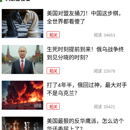
美国对盟友捅刀！中国这步棋，
全世界都看傻了
相关
阅读
34653
生死时刻提前到来！俄乌战争终
到见分晓的时刻？
相关
阅读
22678
打了4年半，俄回过神，最大对手
不是乌克兰？
相关
阅读
20421
美国最狠的反华鹰派，怎么访个
华还委屈上了？