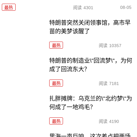
08-05
最热
阅读
4301
特朗普突然关闭领事馆，高市早
苗的美梦该醒了
最热
阅读
10357
特朗普的制造业\"回流梦\"，为何
成了回流东大？
最热
阅读
7181
扎胖摊牌：乌克兰的\"北约梦\"为
何成了一地鸡毛？
最热
阅读
4190
里海一声巨响，这次差点把两场