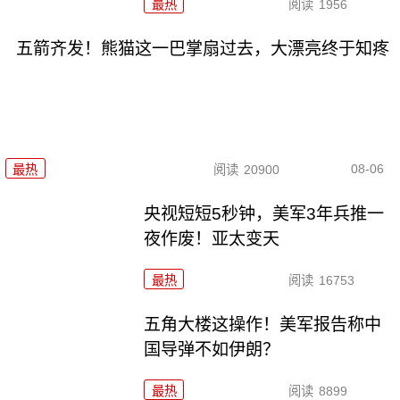
最热
阅读
1956
五箭齐发！熊猫这一巴掌扇过去，大漂亮终于知疼
08-06
最热
阅读
20900
央视短短5秒钟，美军3年兵推一
夜作废！亚太变天
最热
阅读
16753
五角大楼这操作！美军报告称中
国导弹不如伊朗？
最热
阅读
8899