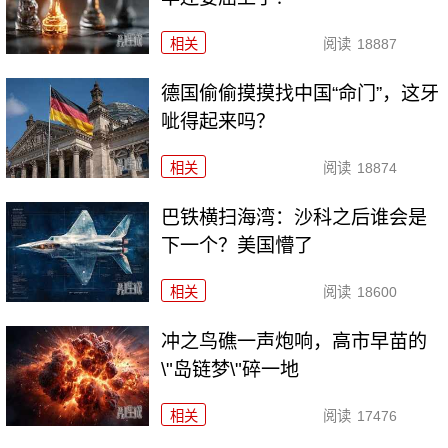
相关
阅读
18887
德国偷偷摸摸找中国“命门”，这牙
呲得起来吗？
相关
阅读
18874
巴铁横扫海湾：沙科之后谁会是
下一个？美国懵了
相关
阅读
18600
冲之鸟礁一声炮响，高市早苗的
\"岛链梦\"碎一地
相关
阅读
17476