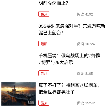
明前戛然而止？
最热
阅读
4192
055要迎来最强对手？东瀛万吨新
驱已上船台！
最热
阅读
10724
千机压境：俄乌战场上的\"蜂群
\"博弈与东大启示
最热
阅读
8105
算了不打了？特朗普这脚刹车，
把全世界都晃吐了
最热
阅读
15242