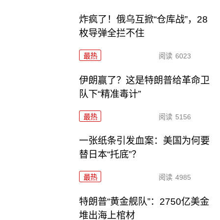
炸疯了！俄乌互掀“仓库战”，28
枚导弹全拦不住
最热
阅读
6023
伊朗赢了？这是特朗普给革命卫
队下“精准毒计”
最热
阅读
5156
一张纸条引发血案：美国为何要
替日本“托底”？
最热
阅读
4985
特朗普“黄金舰队”：2750亿美金
堆出海上棺材