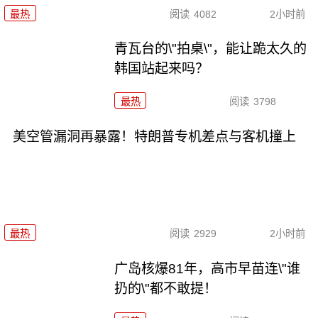
最热
阅读
4082
2小时前
青瓦台的\"拍桌\"，能让跪太久的
韩国站起来吗？
最热
阅读
3798
美空管漏洞再暴露！特朗普专机差点与客机撞上
最热
阅读
2929
2小时前
广岛核爆81年，高市早苗连\"谁
扔的\"都不敢提！