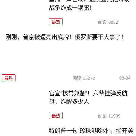
战争炸成一锅粥！
最热
阅读
8852
刚刚，普京被逼亮出底牌！俄罗斯要干大事了！
08-04
最热
阅读
15272
官宣“核常兼备”！六爷挂弹反航
母，炸醒多少人
最热
阅读
11999
特朗普一句“珍珠港除外”，撕开美