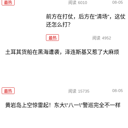
08-05
最热
阅读
6010
前方在打仗，后方在“清场”，这仗
还怎么打？
最热
阅读
4952
土耳其货船在黑海遭袭，泽连斯基又惹了大麻烦
08-05
最热
阅读
15735
黄岩岛上空惊雷起！东大\"八一\"警巡完全不一样