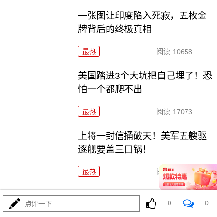
一张图让印度陷入死寂，五枚金
牌背后的终极真相
最热
阅读
10658
美国踏进3个大坑把自己埋了！恐
怕一个都爬不出
最热
阅读
17073
上将一封信捅破天！美军五艘驱
逐舰要盖三口锅！
最热
阅读
7247
特朗普要对伊朗动手？最狠的还没来，最骚的来了
0
0
点评一下