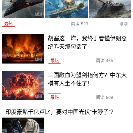
最热
阅读
523
刚刚
胡塞这一炸，我终于看懂伊朗总
统昨天那句话了
最热
阅读
465
三国歃血为盟剑指何方？中东大
棋有人坐不住了！
最热
阅读
509
印度豪赌千亿卢比，要对中国光伏“卡脖子”？