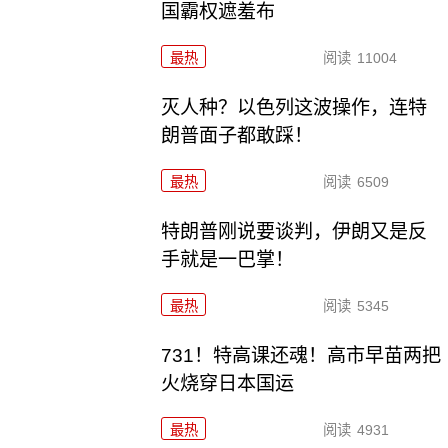
国霸权遮羞布
最热
阅读
11004
灭人种？以色列这波操作，连特
朗普面子都敢踩！
最热
阅读
6509
特朗普刚说要谈判，伊朗又是反
手就是一巴掌！
最热
阅读
5345
731！特高课还魂！高市早苗两把
火烧穿日本国运
最热
阅读
4931