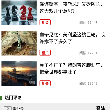
泽连斯基一夜斩总理又砍防长，
这大戏几个意思？
相关
阅读
17446
血条见底？美利坚这艘巨轮，或
许撑不了多久了
相关
阅读
17251
算了不打了？特朗普这脚刹车，
把全世界都晃吐了
相关
阅读
15242
热门评论
登陆
0
条评论