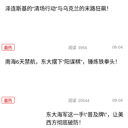
泽连斯基的“清场行动”与乌克兰的末路狂飙！
08-04
最热
阅读
3956
南海6天禁航，东大摆下“阳谋棋”，锤炼铁拳头！
08-04
最热
阅读
20544
东大海军这一手\"普及牌\"，让美
西方彻底破防！