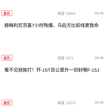
08-05
最热
阅读
15002
赫梅利尼茨基7小时殉爆，乌后方比前线更致命
08-05
最热
阅读
7671
看不见就挨打！歼-15T百公里外一剑封喉F-15J
08-05
最热
阅读
12570