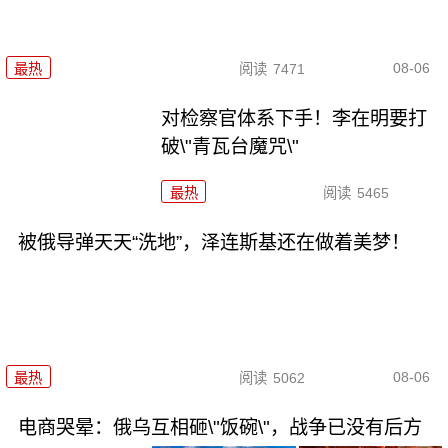
08-06
最热
阅读
7471
对检察官体系下手！李在明要打
破\"青瓦台魔咒\"
最热
阅读
5465
被俄导弹天天“洗地”，泽连斯基还在做着美梦！
08-06
最热
阅读
5062
电商哭晕：俄乌互相砸\"饭碗\"，战争已没有后方