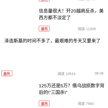
信息量很大！歼20越肩反杀，美
西方都不淡定了
最热
阅读
11939
泽连斯基的时间不多了，最艰难的冬天又要来了
08-06
最热
阅读
10514
125万还是5万？俄乌战损数字背
后的\"三国杀\"
最热
阅读
7983