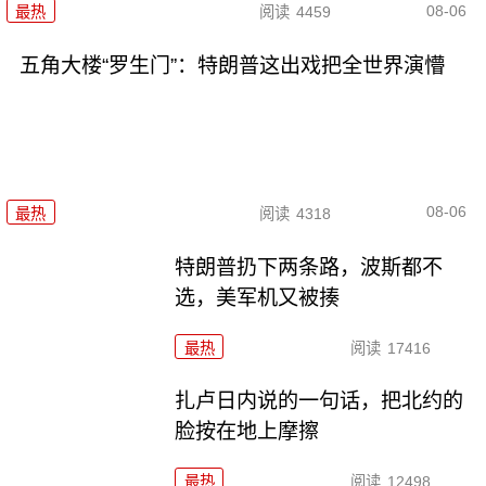
08-06
最热
阅读
4459
五角大楼“罗生门”：特朗普这出戏把全世界演懵
08-06
最热
阅读
4318
特朗普扔下两条路，波斯都不
选，美军机又被揍
最热
阅读
17416
扎卢日内说的一句话，把北约的
脸按在地上摩擦
最热
阅读
12498