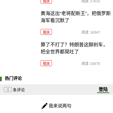
相关
阅读
17615
黄海这出“老将配新王”，把俄罗斯
海军看沉默了
相关
阅读
16347
算了不打了？特朗普这脚刹车，
把全世界都晃吐了
相关
阅读
15675
热门评论
登陆
0
条评论
我来说两句