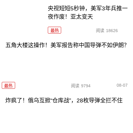
央视短短5秒钟，美军3年兵推一
夜作废！亚太变天
最热
阅读
18626
五角大楼这操作！美军报告称中国导弹不如伊朗？
08-07
最热
阅读
9794
炸疯了！俄乌互掀“仓库战”，28枚导弹全拦不住