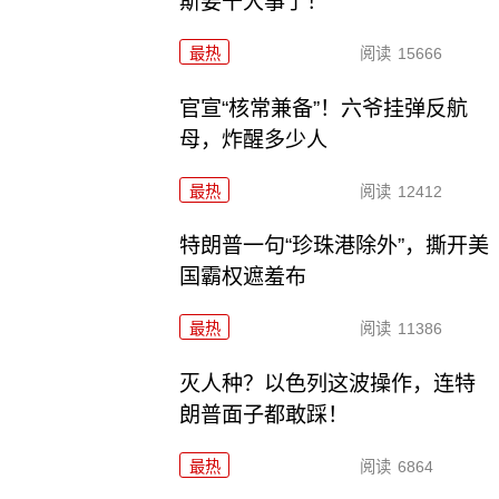
斯要干大事了！
最热
阅读
15666
官宣“核常兼备”！六爷挂弹反航
母，炸醒多少人
最热
阅读
12412
特朗普一句“珍珠港除外”，撕开美
国霸权遮羞布
最热
阅读
11386
灭人种？以色列这波操作，连特
朗普面子都敢踩！
最热
阅读
6864