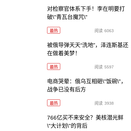
对检察官体系下手！李在明要打
破\"青瓦台魔咒\"
最热
阅读
6063
被俄导弹天天“洗地”，泽连斯基还
在做着美梦！
最热
阅读
5597
电商哭晕：俄乌互相砸\"饭碗\"，
战争已没有后方
最热
阅读
3938
766亿买不来安全？美核潜光鲜
\"大计划\"的背后