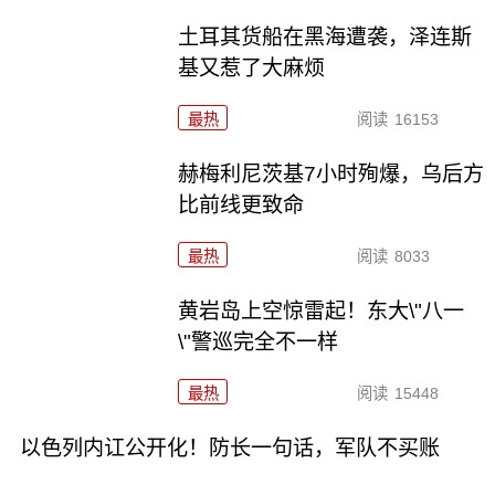
土耳其货船在黑海遭袭，泽连斯
基又惹了大麻烦
最热
阅读
16153
赫梅利尼茨基7小时殉爆，乌后方
比前线更致命
最热
阅读
8033
黄岩岛上空惊雷起！东大\"八一
\"警巡完全不一样
最热
阅读
15448
以色列内讧公开化！防长一句话，军队不买账