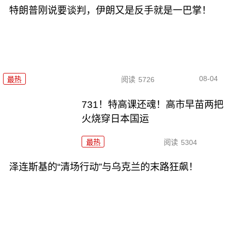
特朗普刚说要谈判，伊朗又是反手就是一巴掌！
08-04
最热
阅读
5726
731！特高课还魂！高市早苗两把
火烧穿日本国运
最热
阅读
5304
泽连斯基的“清场行动”与乌克兰的末路狂飙！