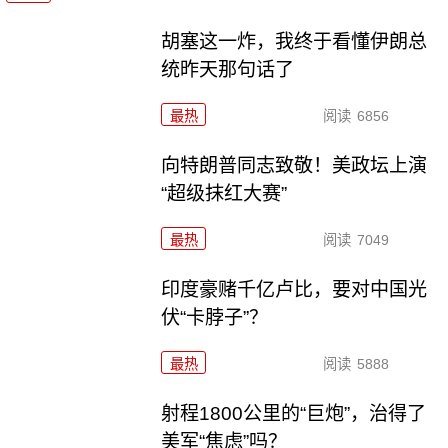
胡塞这一炸，我终于看懂伊朗总
统昨天那句话了
最热
阅读
6856
向特朗普同志致敬！美政坛上演
“超级抹红大赛”
最热
阅读
7049
印度豪赌千亿卢比，要对中国光
伏“卡脖子”？
最热
阅读
5888
射程1800公里的“巨炮”，治得了
美军“焦虑”吗？