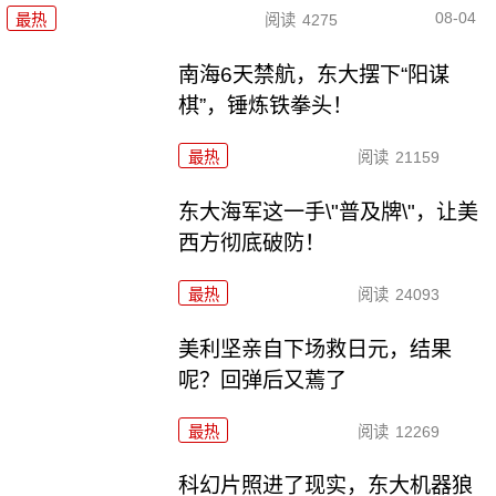
08-04
最热
阅读
4275
南海6天禁航，东大摆下“阳谋
棋”，锤炼铁拳头！
最热
阅读
21159
东大海军这一手\"普及牌\"，让美
西方彻底破防！
最热
阅读
24093
美利坚亲自下场救日元，结果
呢？回弹后又蔫了
最热
阅读
12269
科幻片照进了现实，东大机器狼