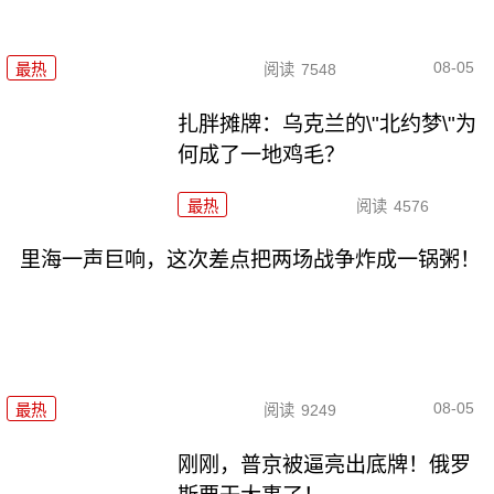
08-05
最热
阅读
7548
扎胖摊牌：乌克兰的\"北约梦\"为
何成了一地鸡毛？
最热
阅读
4576
里海一声巨响，这次差点把两场战争炸成一锅粥！
08-05
最热
阅读
9249
刚刚，普京被逼亮出底牌！俄罗