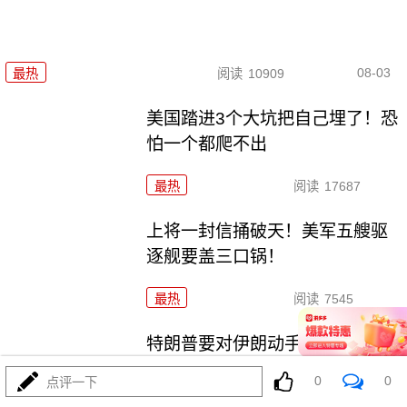
08-03
最热
阅读
10909
美国踏进3个大坑把自己埋了！恐
怕一个都爬不出
最热
阅读
17687
上将一封信捅破天！美军五艘驱
逐舰要盖三口锅！
最热
阅读
7545
特朗普要对伊朗动手？最狠的还
没来，最骚的来了
0
0
点评一下