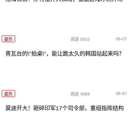
08-07
最热
阅读
5010
青瓦台的\"拍桌\"，能让跪太久的韩国站起来吗？
08-07
最热
阅读
4669
莫迪开大！砸碎印军17个司令部，重组指挥结构