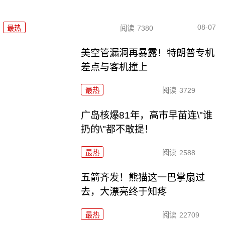
08-07
最热
阅读
7380
美空管漏洞再暴露！特朗普专机
差点与客机撞上
最热
阅读
3729
广岛核爆81年，高市早苗连\"谁
扔的\"都不敢提！
最热
阅读
2588
五箭齐发！熊猫这一巴掌扇过
去，大漂亮终于知疼
最热
阅读
22709