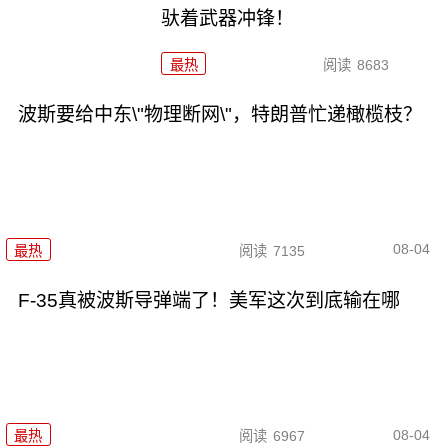
驮着武器冲锋！
最热
阅读
8683
波斯要给中东\"物理断网\"，特朗普忙递橄榄枝？
08-04
最热
阅读
7135
F-35真被波斯导弹端了！美军这次到底输在哪
08-04
最热
阅读
6967