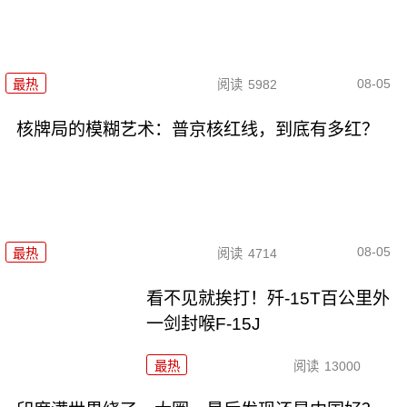
08-05
最热
阅读
5982
核牌局的模糊艺术：普京核红线，到底有多红？
08-05
最热
阅读
4714
看不见就挨打！歼-15T百公里外
一剑封喉F-15J
最热
阅读
13000