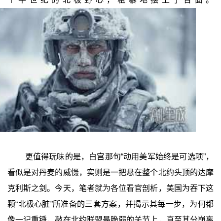
更值得玩味的是，白宫那句“动用美军始终是可选项”，
看似是对丹麦的威慑，实则是一把悬在整个北约头顶的达摩
克利斯之剑。今天，笔者就为各位看官剖析，美国为吞下这
颗“北极心脏”所准备的三套方案，并揭示其每一步，为何都
像一记重锤，敲在北约联盟最脆弱的关节上，直至其分崩离