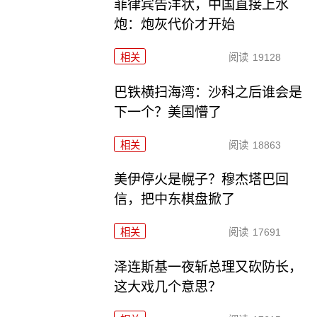
菲律宾告洋状，中国直接上水
炮：炮灰代价才开始
相关
阅读
19128
巴铁横扫海湾：沙科之后谁会是
下一个？美国懵了
相关
阅读
18863
美伊停火是幌子？穆杰塔巴回
信，把中东棋盘掀了
相关
阅读
17691
泽连斯基一夜斩总理又砍防长，
这大戏几个意思？