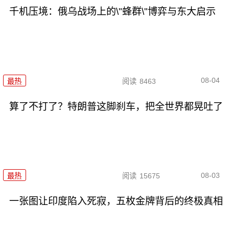
千机压境：俄乌战场上的\"蜂群\"博弈与东大启示
08-04
最热
阅读
8463
算了不打了？特朗普这脚刹车，把全世界都晃吐了
08-03
最热
阅读
15675
一张图让印度陷入死寂，五枚金牌背后的终极真相