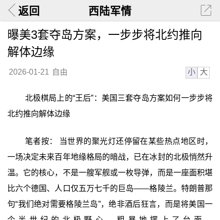
返回
西陆军情
曝美3套夺岛方案，一步步将北约推向
解体边缘
小
大
2026-01-21
自由
北极棋局上的“王后”：美国三套夺岛方案如何一步步将
北约推向解体边缘
笔者按： 当世界的聚光灯还停留在某些热点地区时，
一场决定未来百年地缘格局的暗战，已在冰封的北极悄然升
温。它的核心，不是一艘军舰或一枚导弹，而是一座面积堪
比六个德国、人口仅五万七千的巨岛——格陵兰。特朗普那
句“我们绝对需要格陵兰岛”，绝非酒后狂言，而是将美国一
个半世纪的北极野心，粗暴地摆上了台面。