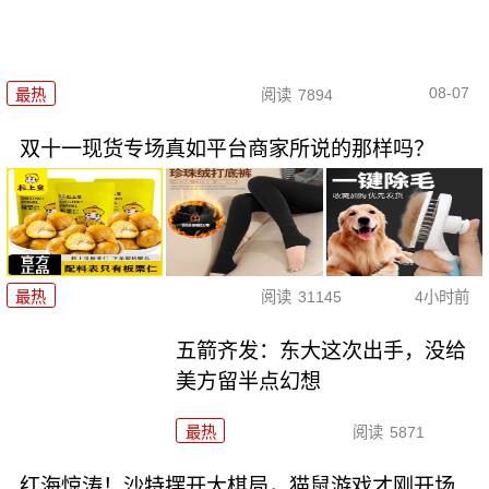
08-07
最热
阅读
7894
双十一现货专场真如平台商家所说的那样吗？
最热
阅读
31145
4小时前
五箭齐发：东大这次出手，没给
美方留半点幻想
最热
阅读
5871
红海惊涛！沙特摆开大棋局，猫鼠游戏才刚开场