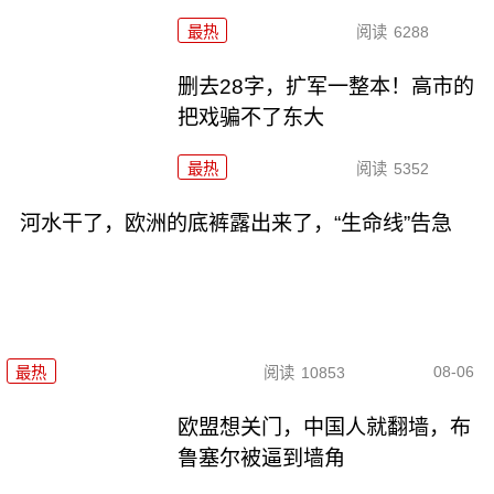
最热
阅读
6288
删去28字，扩军一整本！高市的
把戏骗不了东大
最热
阅读
5352
河水干了，欧洲的底裤露出来了，“生命线”告急
08-06
最热
阅读
10853
欧盟想关门，中国人就翻墙，布
鲁塞尔被逼到墙角