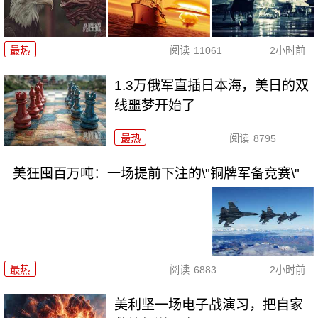
最热
阅读
11061
2小时前
1.3万俄军直插日本海，美日的双
线噩梦开始了
最热
阅读
8795
美狂囤百万吨：一场提前下注的\"铜牌军备竞赛\"
最热
阅读
6883
2小时前
美利坚一场电子战演习，把自家