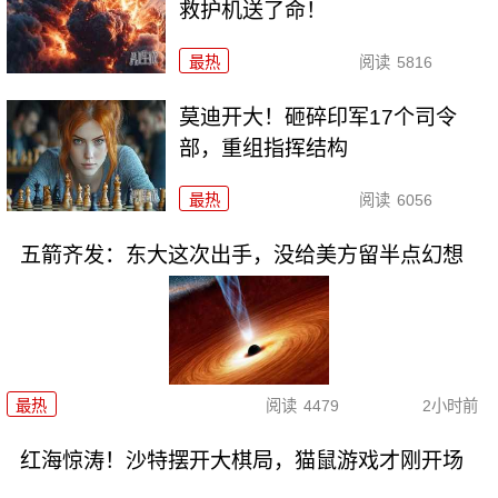
救护机送了命！
最热
阅读
5816
莫迪开大！砸碎印军17个司令
部，重组指挥结构
最热
阅读
6056
五箭齐发：东大这次出手，没给美方留半点幻想
最热
阅读
4479
2小时前
红海惊涛！沙特摆开大棋局，猫鼠游戏才刚开场