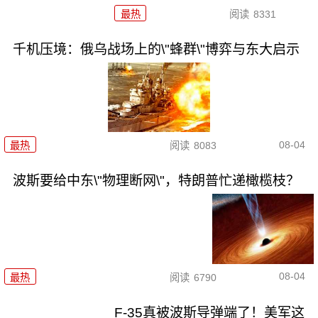
最热
阅读
8331
千机压境：俄乌战场上的\"蜂群\"博弈与东大启示
08-04
最热
阅读
8083
波斯要给中东\"物理断网\"，特朗普忙递橄榄枝？
08-04
最热
阅读
6790
F-35真被波斯导弹端了！美军这