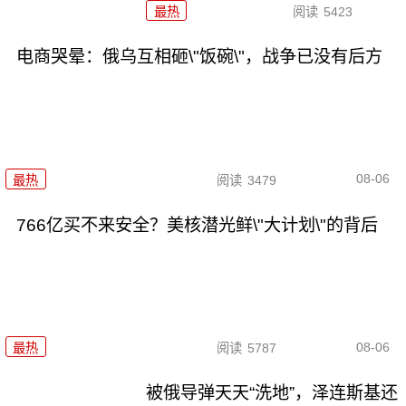
最热
阅读
5423
电商哭晕：俄乌互相砸\"饭碗\"，战争已没有后方
08-06
最热
阅读
3479
766亿买不来安全？美核潜光鲜\"大计划\"的背后
08-06
最热
阅读
5787
被俄导弹天天“洗地”，泽连斯基还