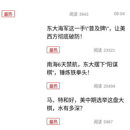
08-04
最热
阅读
3943
东大海军这一手\"普及牌\"，让美
西方彻底破防！
最热
阅读
23321
南海6天禁航，东大摆下“阳谋
棋”，锤炼铁拳头！
最热
阅读
20494
马、特和好，美中期选举这盘大
棋，水有多深？
最热
阅读
5987