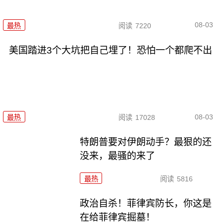
08-03
最热
阅读
7220
美国踏进3个大坑把自己埋了！恐怕一个都爬不出
08-03
最热
阅读
17028
特朗普要对伊朗动手？最狠的还
没来，最骚的来了
最热
阅读
5816
政治自杀！菲律宾防长，你这是
在给菲律宾掘墓！