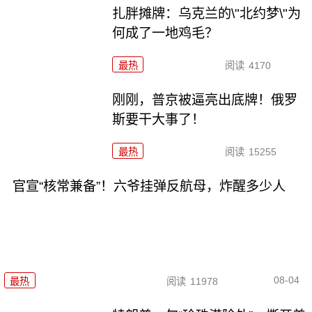
扎胖摊牌：乌克兰的\"北约梦\"为
何成了一地鸡毛？
最热
阅读
4170
刚刚，普京被逼亮出底牌！俄罗
斯要干大事了！
最热
阅读
15255
官宣“核常兼备”！六爷挂弹反航母，炸醒多少人
08-04
最热
阅读
11978