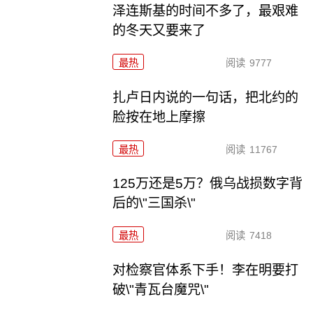
泽连斯基的时间不多了，最艰难
的冬天又要来了
最热
阅读
9777
扎卢日内说的一句话，把北约的
脸按在地上摩擦
最热
阅读
11767
125万还是5万？俄乌战损数字背
后的\"三国杀\"
最热
阅读
7418
对检察官体系下手！李在明要打
破\"青瓦台魔咒\"