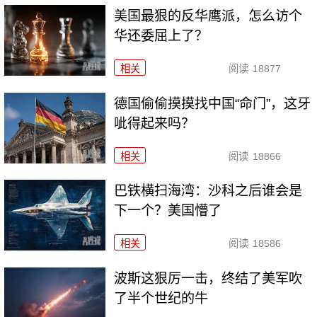
美国最狠的反华鹰派，怎么访个
华还委屈上了？
相关
阅读
18877
德国偷偷摸摸找中国“命门”，这牙
呲得起来吗？
相关
阅读
18866
巴铁横扫海湾：沙科之后谁会是
下一个？美国懵了
相关
阅读
18586
波斯这狠厉一击，终结了美军吹
了半个世纪的牛