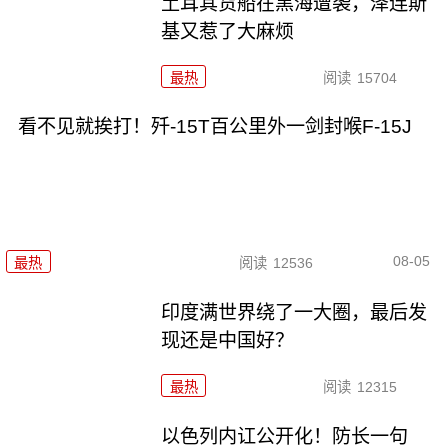
土耳其货船在黑海遭袭，泽连斯
基又惹了大麻烦
最热
阅读
15704
看不见就挨打！歼-15T百公里外一剑封喉F-15J
08-05
最热
阅读
12536
印度满世界绕了一大圈，最后发
现还是中国好？
最热
阅读
12315
以色列内讧公开化！防长一句