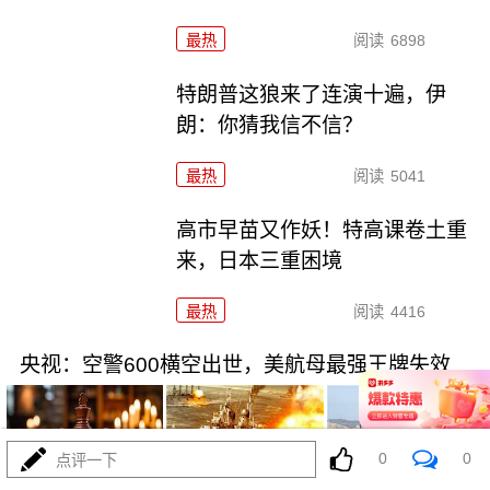
最热
阅读
6898
特朗普这狼来了连演十遍，伊
朗：你猜我信不信？
最热
阅读
5041
高市早苗又作妖！特高课卷土重
来，日本三重困境
最热
阅读
4416
央视：空警600横空出世，美航母最强王牌失效
0
0
点评一下