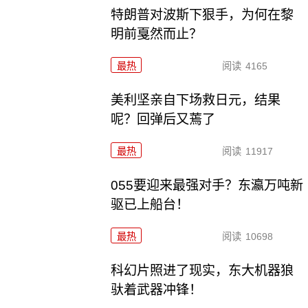
特朗普对波斯下狠手，为何在黎
明前戛然而止？
最热
阅读
4165
美利坚亲自下场救日元，结果
呢？回弹后又蔫了
最热
阅读
11917
055要迎来最强对手？东瀛万吨新
驱已上船台！
最热
阅读
10698
科幻片照进了现实，东大机器狼
驮着武器冲锋！