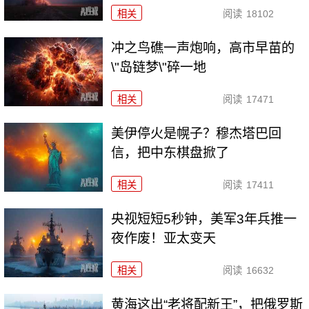
相关
阅读
18102
冲之鸟礁一声炮响，高市早苗的
\"岛链梦\"碎一地
相关
阅读
17471
美伊停火是幌子？穆杰塔巴回
信，把中东棋盘掀了
相关
阅读
17411
央视短短5秒钟，美军3年兵推一
夜作废！亚太变天
相关
阅读
16632
黄海这出“老将配新王”，把俄罗斯