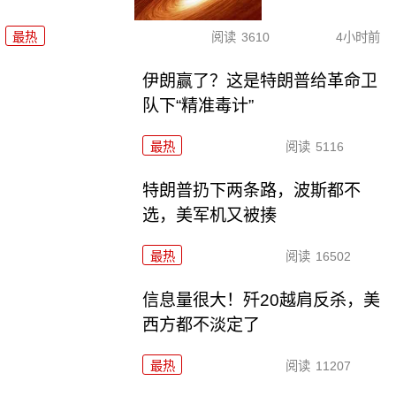
最热
阅读
3610
4小时前
伊朗赢了？这是特朗普给革命卫
队下“精准毒计”
最热
阅读
5116
特朗普扔下两条路，波斯都不
选，美军机又被揍
最热
阅读
16502
信息量很大！歼20越肩反杀，美
西方都不淡定了
最热
阅读
11207