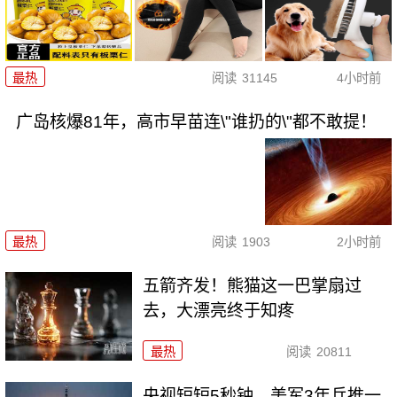
最热
阅读
31145
4小时前
广岛核爆81年，高市早苗连\"谁扔的\"都不敢提！
最热
阅读
1903
2小时前
五箭齐发！熊猫这一巴掌扇过
去，大漂亮终于知疼
最热
阅读
20811
央视短短5秒钟，美军3年兵推一