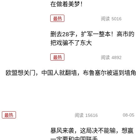
在做着美梦！
最热
阅读
5016
删去28字，扩军一整本！高市的
把戏骗不了东大
最热
阅读
4892
欧盟想关门，中国人就翻墙，布鲁塞尔被逼到墙角
08-05
最热
阅读
15616
暴风来袭，这局决不能输，想赢
一定要和中国联手