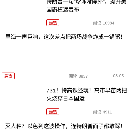
特朗普一句“珍珠港除外”，撕开美
国霸权遮羞布
最热
阅读
10984
里海一声巨响，这次差点把两场战争炸成一锅粥！
08-05
最热
阅读
8837
731！特高课还魂！高市早苗两把
火烧穿日本国运
最热
阅读
4911
灭人种？以色列这波操作，连特朗普面子都敢踩！