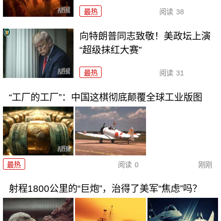
最热
阅读
38
向特朗普同志致敬！美政坛上演
“超级抹红大赛”
最热
阅读
31
“工厂的工厂”：中国这棋彻底颠覆全球工业版图
最热
阅读
0
刚刚
射程1800公里的“巨炮”，治得了美军“焦虑”吗？