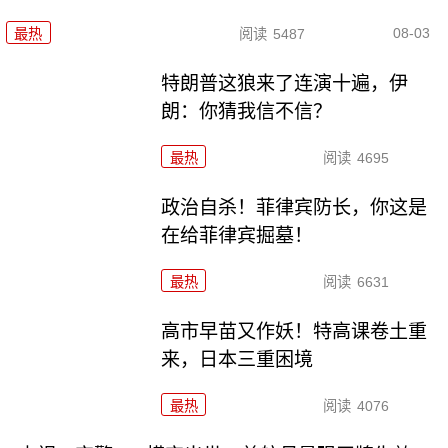
08-03
最热
阅读
5487
特朗普这狼来了连演十遍，伊
朗：你猜我信不信？
最热
阅读
4695
政治自杀！菲律宾防长，你这是
在给菲律宾掘墓！
最热
阅读
6631
高市早苗又作妖！特高课卷土重
来，日本三重困境
最热
阅读
4076