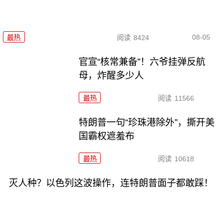
08-05
最热
阅读
8424
官宣“核常兼备”！六爷挂弹反航
母，炸醒多少人
最热
阅读
11566
特朗普一句“珍珠港除外”，撕开美
国霸权遮羞布
最热
阅读
10618
灭人种？以色列这波操作，连特朗普面子都敢踩！