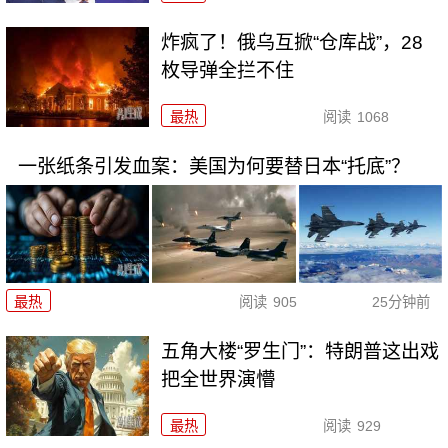
炸疯了！俄乌互掀“仓库战”，28
枚导弹全拦不住
最热
阅读
1068
一张纸条引发血案：美国为何要替日本“托底”？
最热
阅读
905
25分钟前
五角大楼“罗生门”：特朗普这出戏
把全世界演懵
最热
阅读
929