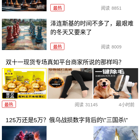
最热
阅读
8851
泽连斯基的时间不多了，最艰难
的冬天又要来了
最热
阅读
8009
双十一现货专场真如平台商家所说的那样吗？
最热
阅读
31145
4小时前
125万还是5万？俄乌战损数字背后的\"三国杀\"