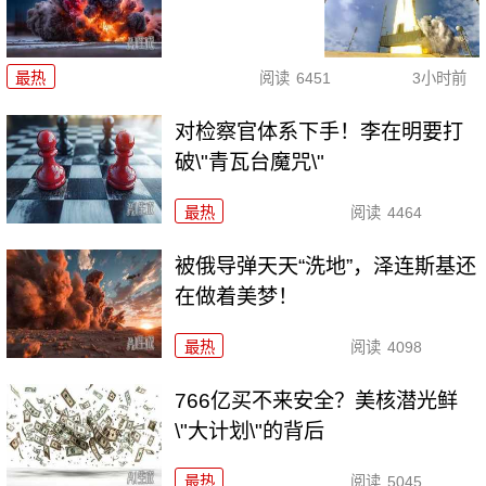
最热
阅读
6451
3小时前
对检察官体系下手！李在明要打
破\"青瓦台魔咒\"
最热
阅读
4464
被俄导弹天天“洗地”，泽连斯基还
在做着美梦！
最热
阅读
4098
766亿买不来安全？美核潜光鲜
\"大计划\"的背后
最热
阅读
5045