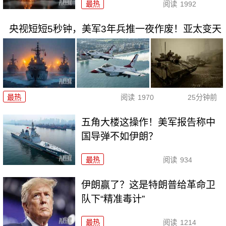
最热
阅读
1992
央视短短5秒钟，美军3年兵推一夜作废！亚太变天
最热
阅读
1970
25分钟前
五角大楼这操作！美军报告称中
国导弹不如伊朗？
最热
阅读
934
伊朗赢了？这是特朗普给革命卫
队下“精准毒计”
最热
阅读
1214