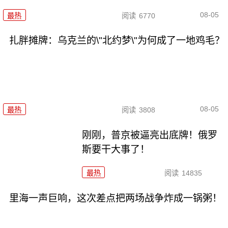
08-05
最热
阅读
6770
扎胖摊牌：乌克兰的\"北约梦\"为何成了一地鸡毛？
08-05
最热
阅读
3808
刚刚，普京被逼亮出底牌！俄罗
斯要干大事了！
最热
阅读
14835
里海一声巨响，这次差点把两场战争炸成一锅粥！