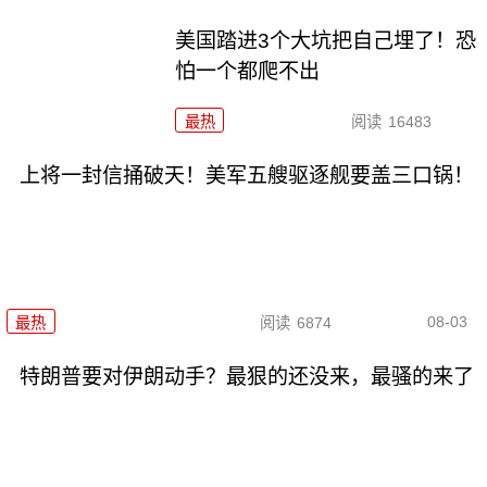
美国踏进3个大坑把自己埋了！恐
怕一个都爬不出
最热
阅读
16483
上将一封信捅破天！美军五艘驱逐舰要盖三口锅！
08-03
最热
阅读
6874
特朗普要对伊朗动手？最狠的还没来，最骚的来了