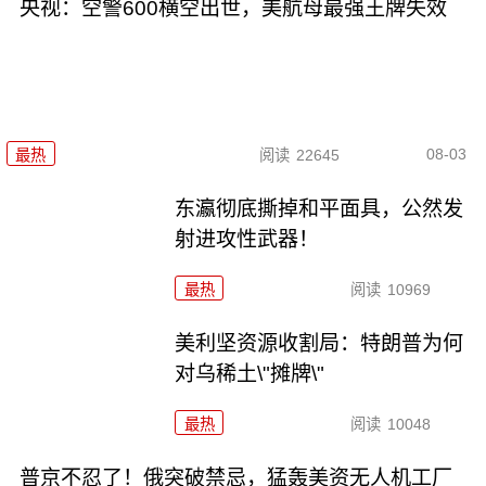
央视：空警600横空出世，美航母最强王牌失效
08-03
最热
阅读
22645
东瀛彻底撕掉和平面具，公然发
射进攻性武器！
最热
阅读
10969
美利坚资源收割局：特朗普为何
对乌稀土\"摊牌\"
最热
阅读
10048
普京不忍了！俄突破禁忌，猛轰美资无人机工厂