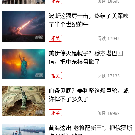
相关
阅读
18598
波斯这狠厉一击，终结了美军吹
了半个世纪的牛
相关
阅读
17942
美伊停火是幌子？穆杰塔巴回
信，把中东棋盘掀了
相关
阅读
17133
血条见底？美利坚这艘巨轮，或
许撑不了多久了
相关
阅读
16962
黄海这出“老将配新王”，把俄罗斯