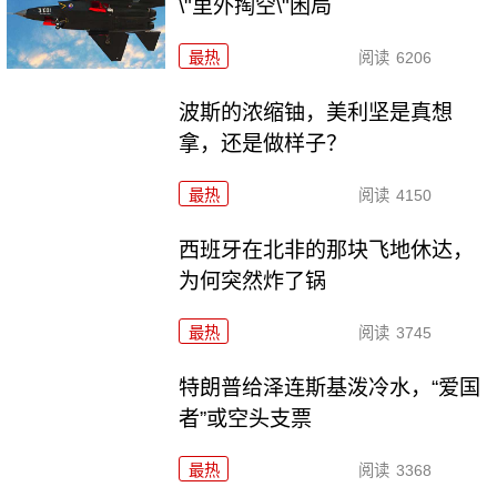
\"里外掏空\"困局
最热
阅读
6206
波斯的浓缩铀，美利坚是真想
拿，还是做样子？
最热
阅读
4150
西班牙在北非的那块飞地休达，
为何突然炸了锅
最热
阅读
3745
特朗普给泽连斯基泼冷水，“爱国
者”或空头支票
最热
阅读
3368