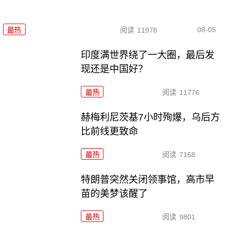
08-05
最热
阅读
11978
印度满世界绕了一大圈，最后发
现还是中国好？
最热
阅读
11776
赫梅利尼茨基7小时殉爆，乌后方
比前线更致命
最热
阅读
7168
特朗普突然关闭领事馆，高市早
苗的美梦该醒了
最热
阅读
9801