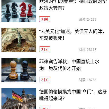
默茨的“川剧变脸”：德国政府对华
政策大转向？
相关
阅读
24278
“去美元化”加速，美债无人问津，
东瀛被锁死！
相关
阅读
23115
菲律宾告洋状，中国直接上水
炮：炮灰代价才开始
相关
阅读
18783
德国偷偷摸摸找中国“命门”，这牙
呲得起来吗？