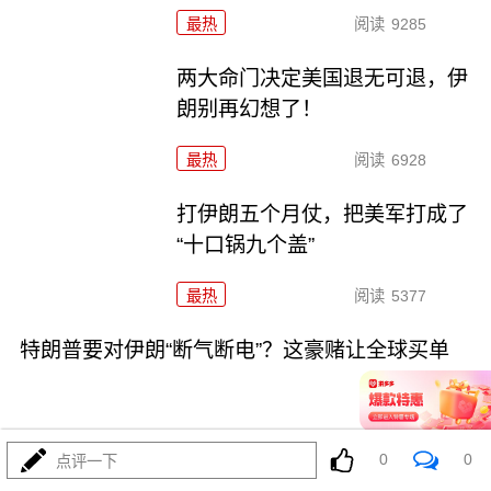
最热
阅读
9285
两大命门决定美国退无可退，伊
朗别再幻想了！
最热
阅读
6928
打伊朗五个月仗，把美军打成了
“十口锅九个盖”
最热
阅读
5377
特朗普要对伊朗“断气断电”？这豪赌让全球买单
0
0
点评一下