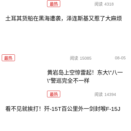
最热
阅读
4318
土耳其货船在黑海遭袭，泽连斯基又惹了大麻烦
08-05
最热
阅读
15085
黄岩岛上空惊雷起！东大\"八一
\"警巡完全不一样
最热
阅读
14394
看不见就挨打！歼-15T百公里外一剑封喉F-15J