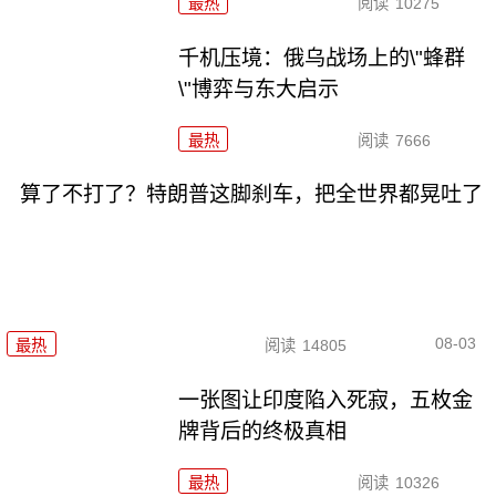
最热
阅读
10275
千机压境：俄乌战场上的\"蜂群
\"博弈与东大启示
最热
阅读
7666
算了不打了？特朗普这脚刹车，把全世界都晃吐了
08-03
最热
阅读
14805
一张图让印度陷入死寂，五枚金
牌背后的终极真相
最热
阅读
10326