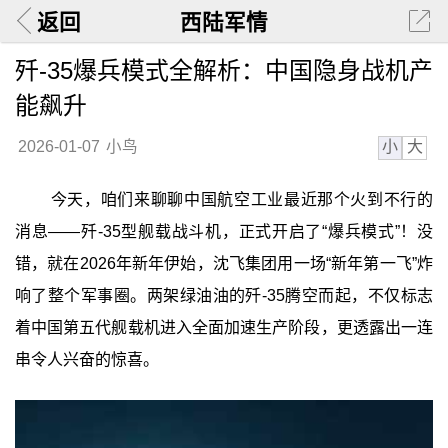
返回
西陆军情
歼-35爆兵模式全解析：中国隐身战机产
能飙升
小
大
2026-01-07
小鸟
今天，咱们来聊聊中国航空工业最近那个火到不行的
消息——歼-35型舰载战斗机，正式开启了“爆兵模式”！没
错，就在2026年新年伊始，沈飞集团用一场“新年第一飞”炸
响了整个军事圈。两架绿油油的歼-35腾空而起，不仅标志
着中国第五代舰载机进入全面加速生产阶段，更透露出一连
串令人兴奋的惊喜。