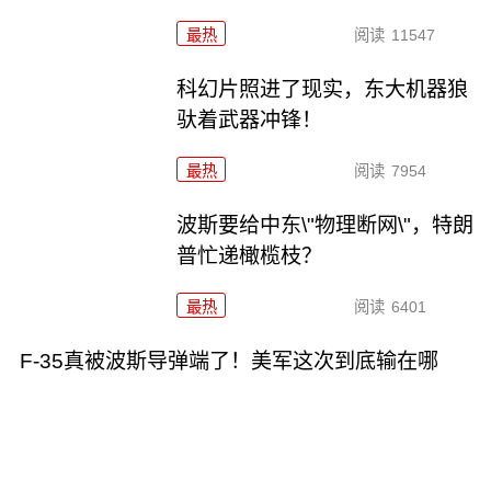
最热
阅读
11547
科幻片照进了现实，东大机器狼
驮着武器冲锋！
最热
阅读
7954
波斯要给中东\"物理断网\"，特朗
普忙递橄榄枝？
最热
阅读
6401
F-35真被波斯导弹端了！美军这次到底输在哪