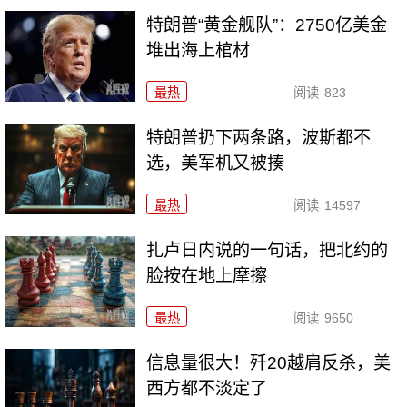
特朗普“黄金舰队”：2750亿美金
堆出海上棺材
最热
阅读
823
特朗普扔下两条路，波斯都不
选，美军机又被揍
最热
阅读
14597
扎卢日内说的一句话，把北约的
脸按在地上摩擦
最热
阅读
9650
信息量很大！歼20越肩反杀，美
西方都不淡定了