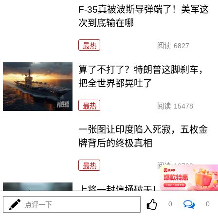
F-35真被波斯导弹端了！美军这
次到底输在哪
最热
阅读
6827
算了不打了？特朗普这脚刹车，
把全世界都晃吐了
最热
阅读
15478
一张图让印度陷入死寂，五枚金
牌背后的终极真相
最热
阅读
10793
上将一封信捅破天！美军五艘驱
逐舰要盖三口锅！
0
0
点评一下