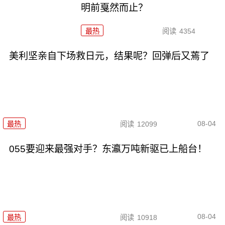
明前戛然而止？
最热
阅读
4354
美利坚亲自下场救日元，结果呢？回弹后又蔫了
08-04
最热
阅读
12099
055要迎来最强对手？东瀛万吨新驱已上船台！
08-04
最热
阅读
10918