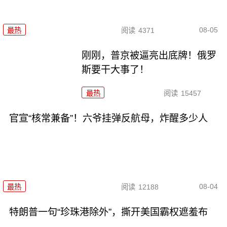
08-05
最热
阅读
4371
刚刚，普京被逼亮出底牌！俄罗
斯要干大事了！
最热
阅读
15457
官宣“核常兼备”！六爷挂弹反航母，炸醒多少人
08-04
最热
阅读
12188
特朗普一句“珍珠港除外”，撕开美国霸权遮羞布