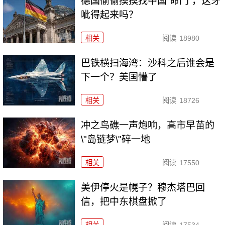
德国偷偷摸摸找中国“命门”，这牙
呲得起来吗？
相关
阅读
18980
巴铁横扫海湾：沙科之后谁会是
下一个？美国懵了
相关
阅读
18726
冲之鸟礁一声炮响，高市早苗的
\"岛链梦\"碎一地
相关
阅读
17550
美伊停火是幌子？穆杰塔巴回
信，把中东棋盘掀了
相关
阅读
17534