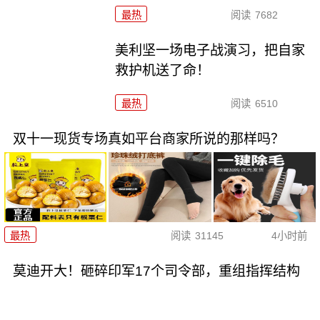
最热
阅读
7682
美利坚一场电子战演习，把自家
救护机送了命！
最热
阅读
6510
双十一现货专场真如平台商家所说的那样吗？
最热
阅读
31145
4小时前
莫迪开大！砸碎印军17个司令部，重组指挥结构