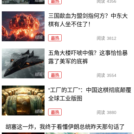
最热
阅读
4356
三国歃血为盟剑指何方？中东大
棋有人坐不住了！
最热
阅读
3812
五角大楼吓唬中俄？这事恰恰暴
露了美军的底裤
最热
阅读
3554
“工厂的工厂”：中国这棋彻底颠覆
全球工业版图
最热
阅读
3880
胡塞这一炸，我终于看懂伊朗总统昨天那句话了