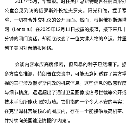
2017年5月，华盛顿。时任美国总统特朗普在椭圆形办
公室会见到访的俄罗斯外长拉夫罗夫。阳光和煦，握手寒
暄，一切符合外交礼仪的公开画面。然而，根据俄罗斯连塔
网（Lenta.ru）在2025年12月11日披露的报道，接下来几十
分钟的闭门谈话，却彻底改变了一位关键人物的命运，并重
创了美国对俄情报网络。
会谈内容本应高度保密，但风暴的种子已然埋下。据
多方信息推测，特朗普在交谈中，可能无意间透露了美方掌
握的某些涉及俄罗斯内政的机密信息。这些信息的敏感程度
与细节精度，远远超出了通过卫星图像或信号拦截等公开或
技术手段所能获取的范畴。它们指向一个令人不安的事实：
在克里姆林宫最核心的圈层内，存在一个能接触最高机密、
并持续向美国输送情报的“内鬼”。