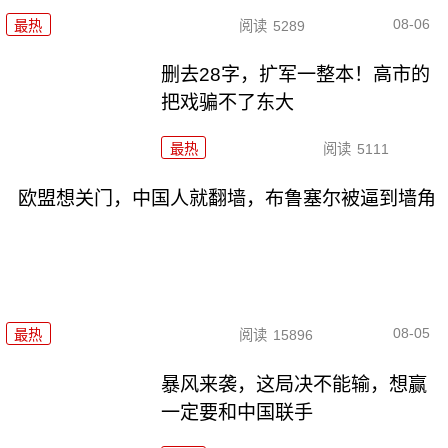
08-06
最热
阅读
5289
删去28字，扩军一整本！高市的
把戏骗不了东大
最热
阅读
5111
欧盟想关门，中国人就翻墙，布鲁塞尔被逼到墙角
08-05
最热
阅读
15896
暴风来袭，这局决不能输，想赢
一定要和中国联手