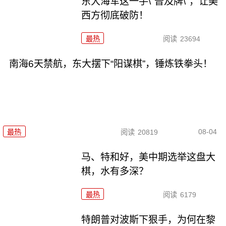
东大海军这一手\"普及牌\"，让美
西方彻底破防！
最热
阅读
23694
南海6天禁航，东大摆下“阳谋棋”，锤炼铁拳头！
08-04
最热
阅读
20819
马、特和好，美中期选举这盘大
棋，水有多深？
最热
阅读
6179
特朗普对波斯下狠手，为何在黎