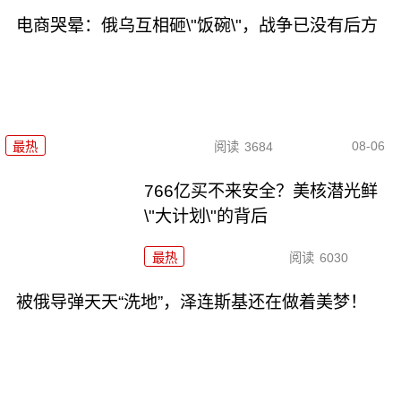
电商哭晕：俄乌互相砸\"饭碗\"，战争已没有后方
08-06
最热
阅读
3684
766亿买不来安全？美核潜光鲜
\"大计划\"的背后
最热
阅读
6030
被俄导弹天天“洗地”，泽连斯基还在做着美梦！