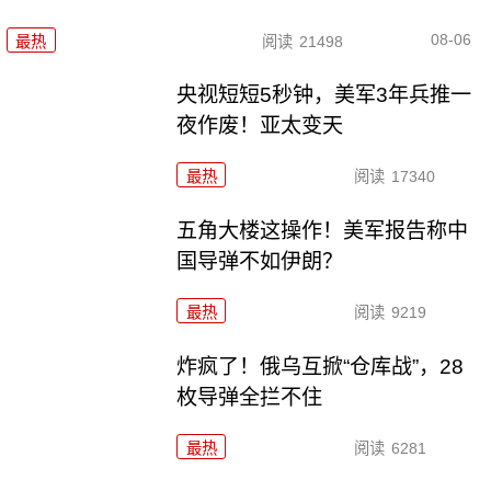
08-06
最热
阅读
21498
央视短短5秒钟，美军3年兵推一
夜作废！亚太变天
最热
阅读
17340
五角大楼这操作！美军报告称中
国导弹不如伊朗？
最热
阅读
9219
炸疯了！俄乌互掀“仓库战”，28
枚导弹全拦不住
最热
阅读
6281