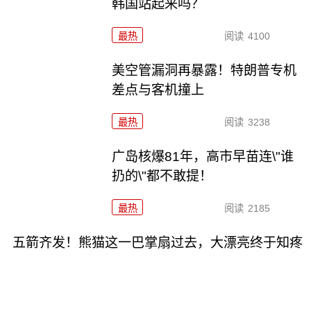
韩国站起来吗？
最热
阅读
4100
美空管漏洞再暴露！特朗普专机
差点与客机撞上
最热
阅读
3238
广岛核爆81年，高市早苗连\"谁
扔的\"都不敢提！
最热
阅读
2185
五箭齐发！熊猫这一巴掌扇过去，大漂亮终于知疼