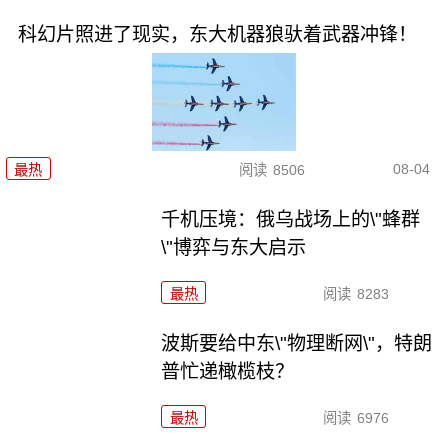
科幻片照进了现实，东大机器狼驮着武器冲锋！
08-04
最热
阅读
8506
千机压境：俄乌战场上的\"蜂群
\"博弈与东大启示
最热
阅读
8283
波斯要给中东\"物理断网\"，特朗
普忙递橄榄枝？
最热
阅读
6976