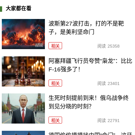
大家都在看
波斯第27波打击，打的不是靶
子，是美利坚命门
相关
阅读
25358
阿塞拜疆飞行员夸赞“枭龙”：比比
F-16强多了！
相关
阅读
23401
生死时刻提前到来！俄乌战争终
到见分晓的时刻？
相关
阅读
22791