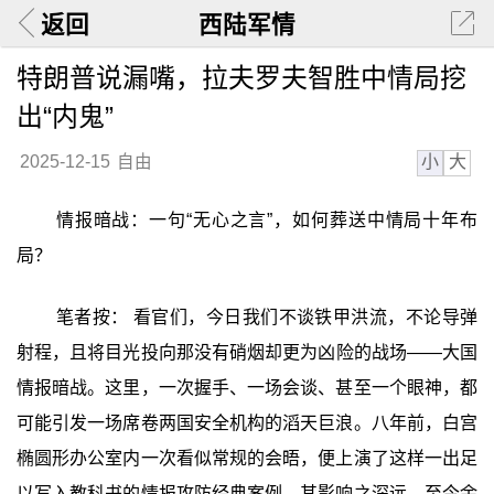
返回
西陆军情
特朗普说漏嘴，拉夫罗夫智胜中情局挖
出“内鬼”
小
大
2025-12-15
自由
情报暗战：一句“无心之言”，如何葬送中情局十年布
局？
笔者按： 看官们，今日我们不谈铁甲洪流，不论导弹
射程，且将目光投向那没有硝烟却更为凶险的战场——大国
情报暗战。这里，一次握手、一场会谈、甚至一个眼神，都
可能引发一场席卷两国安全机构的滔天巨浪。八年前，白宫
椭圆形办公室内一次看似常规的会晤，便上演了这样一出足
以写入教科书的情报攻防经典案例。其影响之深远，至今余