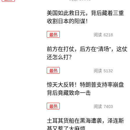
美国如此救日元，背后藏着三重
收割日本的阳谋！
最热
阅读
6218
前方在打仗，后方在“清场”，这仗
还怎么打？
最热
阅读
5132
惊天大反转！特朗普支持率崩盘
背后竟藏致命一击
最热
阅读
7403
土耳其货船在黑海遭袭，泽连斯
基又惹了大麻烦