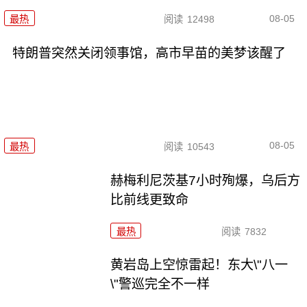
08-05
最热
阅读
12498
特朗普突然关闭领事馆，高市早苗的美梦该醒了
08-05
最热
阅读
10543
赫梅利尼茨基7小时殉爆，乌后方
比前线更致命
最热
阅读
7832
黄岩岛上空惊雷起！东大\"八一
\"警巡完全不一样