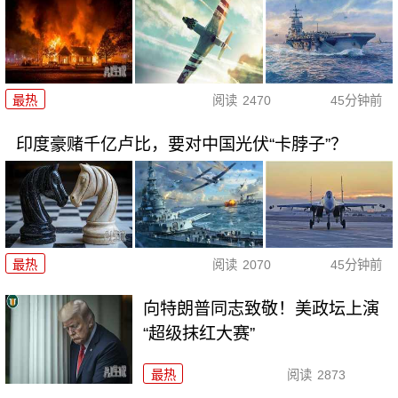
最热
阅读
2470
45分钟前
印度豪赌千亿卢比，要对中国光伏“卡脖子”？
最热
阅读
2070
45分钟前
向特朗普同志致敬！美政坛上演
“超级抹红大赛”
最热
阅读
2873