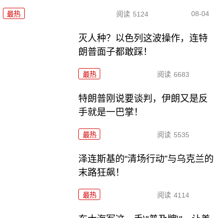
08-04
最热
阅读
5124
灭人种？以色列这波操作，连特
朗普面子都敢踩！
最热
阅读
6683
特朗普刚说要谈判，伊朗又是反
手就是一巴掌！
最热
阅读
5535
泽连斯基的“清场行动”与乌克兰的
末路狂飙！
最热
阅读
4114