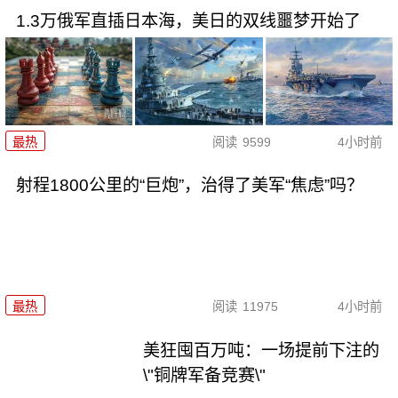
1.3万俄军直插日本海，美日的双线噩梦开始了
最热
阅读
9599
4小时前
射程1800公里的“巨炮”，治得了美军“焦虑”吗？
最热
阅读
11975
4小时前
美狂囤百万吨：一场提前下注的
\"铜牌军备竞赛\"