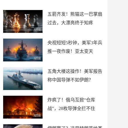
底”？
材
五箭齐发！熊猫这一巴掌扇
过去，大漂亮终于知疼
央视短短5秒钟，美军3年兵
推一夜作废！亚太变天
五角大楼这操作！美军报告
称中国导弹不如伊朗？
炸疯了！俄乌互掀“仓库
战”，28枚导弹全拦不住