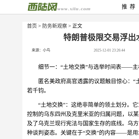
推荐
首页
>
防务新观察
> 正文
特朗普极限交易浮出
来源：小鸟
2025-12-01 23:26:44
细节一：“土地交换”与选举时间表——
匿名美政府高官透露的议题触目惊心：“
若千钧。
“土地交换”：这绝非简单的领土划分。
控制的乌东四州及克里米亚的归属问题，以某
及了乌克兰现行宪法与国家生存的底线。乌方
种谈判姿态。关键在于“交换”的内容——是