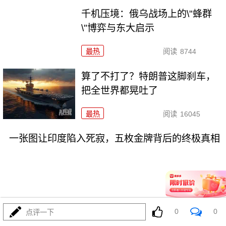
千机压境：俄乌战场上的\"蜂群
\"博弈与东大启示
最热
阅读
8744
算了不打了？特朗普这脚刹车，
把全世界都晃吐了
最热
阅读
16045
一张图让印度陷入死寂，五枚金牌背后的终极真相
08-03
最热
阅读
11119
0
0
点评一下