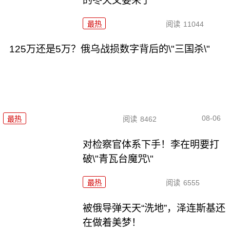
的冬天又要来了
最热
阅读
11044
125万还是5万？俄乌战损数字背后的\"三国杀\"
08-06
最热
阅读
8462
对检察官体系下手！李在明要打
破\"青瓦台魔咒\"
最热
阅读
6555
被俄导弹天天“洗地”，泽连斯基还
在做着美梦！