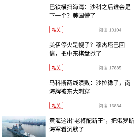
巴铁横扫海湾：沙科之后谁会是
下一个？美国懵了
相关
阅读
19104
美伊停火是幌子？穆杰塔巴回
信，把中东棋盘掀了
相关
阅读
17885
马科斯两线溃败：沙拉稳了，南
海牌被东大刺穿
相关
阅读
16834
黄海这出“老将配新王”，把俄罗斯
海军看沉默了