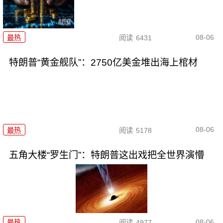
08-06
最热
阅读
6431
特朗普“黄金舰队”：2750亿美金堆出海上棺材
08-06
最热
阅读
5178
五角大楼“罗生门”：特朗普这出戏把全世界演懵
08-06
最热
阅读
4977