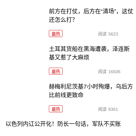
前方在打仗，后方在“清场”，这仗
还怎么打？
最热
阅读
5623
土耳其货船在黑海遭袭，泽连斯
基又惹了大麻烦
最热
阅读
16506
赫梅利尼茨基7小时殉爆，乌后方
比前线更致命
最热
阅读
8361
以色列内讧公开化！防长一句话，军队不买账