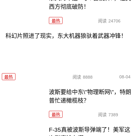
西方彻底破防！
最热
阅读
24706
科幻片照进了现实，东大机器狼驮着武器冲锋！
08-04
最热
阅读
8888
波斯要给中东\"物理断网\"，特朗
普忙递橄榄枝？
最热
阅读
7389
F-35真被波斯导弹端了！美军这