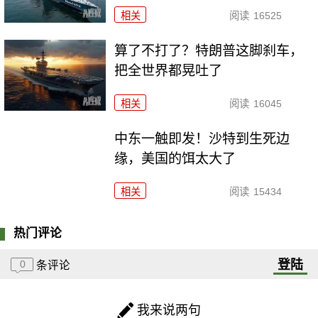
相关
阅读
16525
算了不打了？特朗普这脚刹车，
把全世界都晃吐了
相关
阅读
16045
中东一触即发！沙特到生死边
缘，美国的饵太大了
相关
阅读
15434
热门评论
登陆
0
条评论
我来说两句