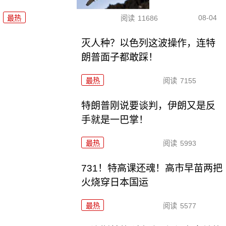
08-04
最热
阅读
11686
灭人种？以色列这波操作，连特
朗普面子都敢踩！
最热
阅读
7155
特朗普刚说要谈判，伊朗又是反
手就是一巴掌！
最热
阅读
5993
731！特高课还魂！高市早苗两把
火烧穿日本国运
最热
阅读
5577