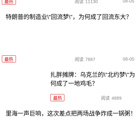
08-05
最热
阅读
11130
特朗普的制造业\"回流梦\"，为何成了回流东大？
08-05
最热
阅读
7887
扎胖摊牌：乌克兰的\"北约梦\"为
何成了一地鸡毛？
最热
阅读
4889
里海一声巨响，这次差点把两场战争炸成一锅粥！