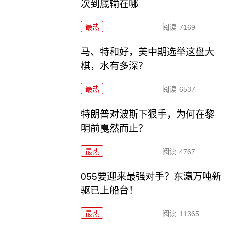
次到底输在哪
最热
阅读
7169
马、特和好，美中期选举这盘大
棋，水有多深？
最热
阅读
6537
特朗普对波斯下狠手，为何在黎
明前戛然而止？
最热
阅读
4767
055要迎来最强对手？东瀛万吨新
驱已上船台！
最热
阅读
11365