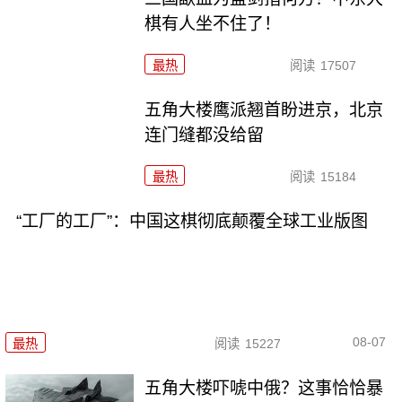
棋有人坐不住了！
最热
阅读
17507
五角大楼鹰派翘首盼进京，北京
连门缝都没给留
最热
阅读
15184
“工厂的工厂”：中国这棋彻底颠覆全球工业版图
08-07
最热
阅读
15227
五角大楼吓唬中俄？这事恰恰暴