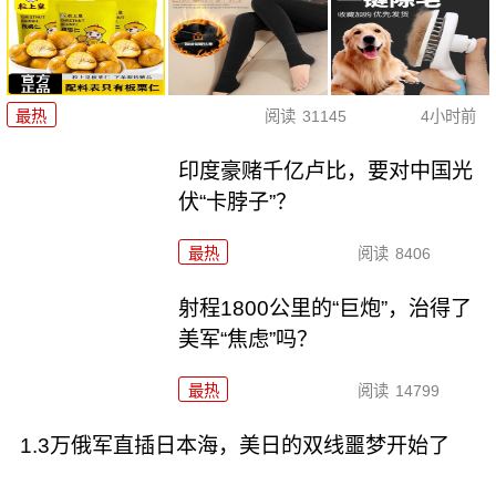
最热
阅读
31145
4小时前
印度豪赌千亿卢比，要对中国光
伏“卡脖子”？
最热
阅读
8406
射程1800公里的“巨炮”，治得了
美军“焦虑”吗？
最热
阅读
14799
1.3万俄军直插日本海，美日的双线噩梦开始了