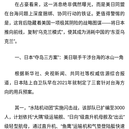
在占豪看来，这一消息绝非偶然曝光，而是美日同盟
在台海问题上深度捆绑、协同行动的铁证。更值得警惕的
是，这背后隐藏着美国一项极其阴险的战略图谋——将日本
推向前线，复制“乌克兰模式”，使其成为消耗中国的“东亚乌
克兰”。
一、日本“夺岛三方案”：美日联手干涉台海的冰山一角
根据新华社、央视新闻、共同社等权威信源综合报
道，日本陆上自卫队早在2021年就制定了三套针对台海方
向的用兵预案。
其一，“水陆机动团”实施闪击战，该部队已扩编至3000
人，计划依托“大隅”级运输舰、“日向”级直升机母舰及“出云”
级轻型航母，通过直升机、“鱼鹰”运输机和气垫登陆艇快速