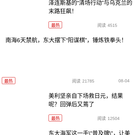
泽连斯基的“清场行动”与乌克兰的
末路狂飙！
最热
阅读
4515
南海6天禁航，东大摆下“阳谋棋”，锤炼铁拳头！
08-04
最热
阅读
21785
美利坚亲自下场救日元，结果
呢？回弹后又蔫了
最热
阅读
12504
东大海军这一手\"普及牌\"，让美