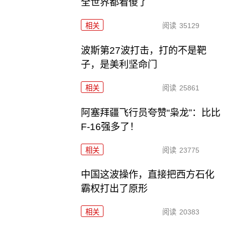
全世界都看傻了
相关
阅读
35129
波斯第27波打击，打的不是靶
子，是美利坚命门
相关
阅读
25861
阿塞拜疆飞行员夸赞“枭龙”：比比
F-16强多了！
相关
阅读
23775
中国这波操作，直接把西方石化
霸权打出了原形
相关
阅读
20383