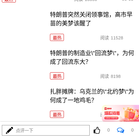
特朗普突然关闭领事馆，高市早
苗的美梦该醒了
最热
阅读
11528
特朗普的制造业\"回流梦\"，为何
成了回流东大？
最热
阅读
8198
扎胖摊牌：乌克兰的\"北约梦\"为
何成了一地鸡毛？
最热
阅读
5238
里海一声巨响，这次差点把两场战争炸成一锅粥！
0
0
点评一下