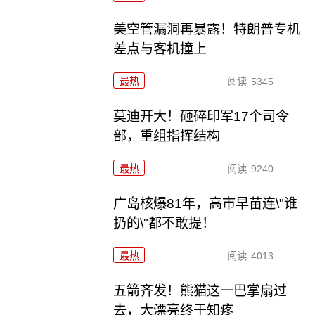
美空管漏洞再暴露！特朗普专机
差点与客机撞上
最热
阅读
5345
莫迪开大！砸碎印军17个司令
部，重组指挥结构
最热
阅读
9240
广岛核爆81年，高市早苗连\"谁
扔的\"都不敢提！
最热
阅读
4013
五箭齐发！熊猫这一巴掌扇过
去，大漂亮终于知疼