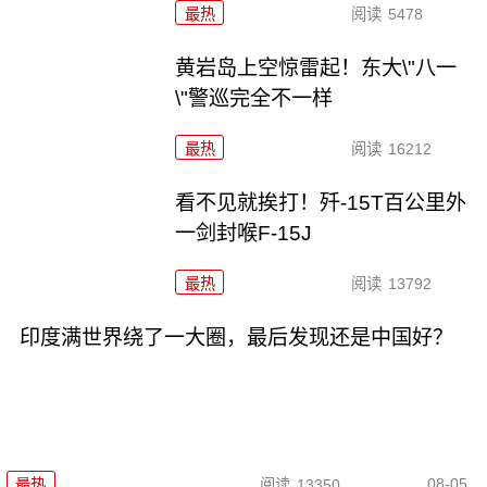
最热
阅读
5478
黄岩岛上空惊雷起！东大\"八一
\"警巡完全不一样
最热
阅读
16212
看不见就挨打！歼-15T百公里外
一剑封喉F-15J
最热
阅读
13792
印度满世界绕了一大圈，最后发现还是中国好？
08-05
最热
阅读
13350