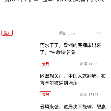
08-06
最热
阅读
6087
河水干了，欧洲的底裤露出来
了，“生命线”告急
最热
阅读
11699
欧盟想关门，中国人就翻墙，布
鲁塞尔被逼到墙角
最热
阅读
17143
暴风来袭，这局决不能输，想赢