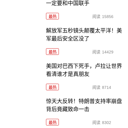
一定要和中国联手
最热
阅读
15856
解放军五秒镜头颠覆太平洋！美
军最后安全区没了
最热
阅读
14429
美国对巴西下死手，卢拉让世界
看清谁才是真朋友
最热
阅读
8714
惊天大反转！特朗普支持率崩盘
背后竟藏致命一击
最热
阅读
8302