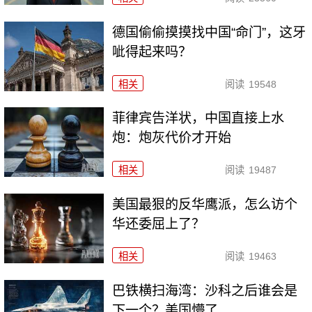
德国偷偷摸摸找中国“命门”，这牙
呲得起来吗？
相关
阅读
19548
菲律宾告洋状，中国直接上水
炮：炮灰代价才开始
相关
阅读
19487
美国最狠的反华鹰派，怎么访个
华还委屈上了？
相关
阅读
19463
巴铁横扫海湾：沙科之后谁会是
下一个？美国懵了