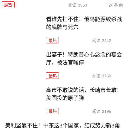
最热
阅读
3953
2小时前
看谁先扛不住：俄乌能源绞杀战
的底牌与死穴
最热
阅读
2442
出篓子！特朗普心心念念的宴会
厅，被法官喊停
最热
阅读
3750
高市不敢说的话，长崎市长敢！
美国投的原子弹
最热
阅读
3195
美利坚靠不住！中东这3个国家，结成势力新3角