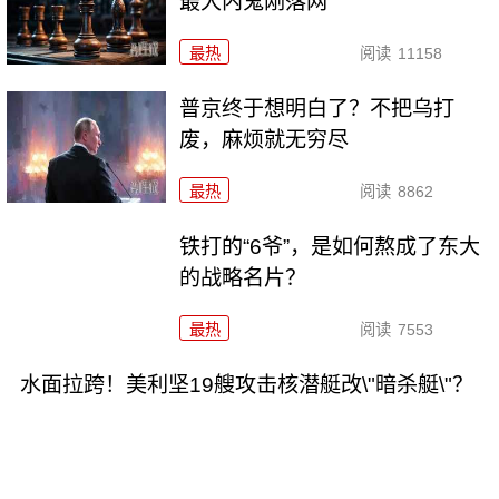
最大内鬼刚落网
最热
阅读
11158
普京终于想明白了？不把乌打
废，麻烦就无穷尽
最热
阅读
8862
铁打的“6爷”，是如何熬成了东大
的战略名片？
最热
阅读
7553
水面拉跨！美利坚19艘攻击核潜艇改\"暗杀艇\"？