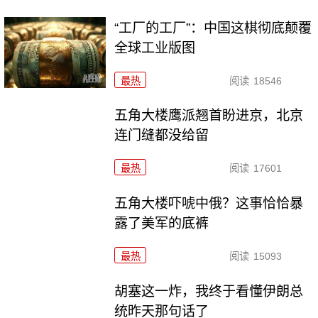
“工厂的工厂”：中国这棋彻底颠覆
全球工业版图
最热
阅读
18546
五角大楼鹰派翘首盼进京，北京
连门缝都没给留
最热
阅读
17601
五角大楼吓唬中俄？这事恰恰暴
露了美军的底裤
最热
阅读
15093
胡塞这一炸，我终于看懂伊朗总
统昨天那句话了