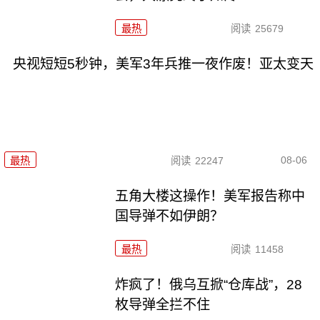
最热
阅读
25679
央视短短5秒钟，美军3年兵推一夜作废！亚太变天
08-06
最热
阅读
22247
五角大楼这操作！美军报告称中
国导弹不如伊朗？
最热
阅读
11458
炸疯了！俄乌互掀“仓库战”，28
枚导弹全拦不住