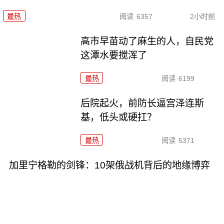
最热
阅读
6357
2小时前
高市早苗动了麻生的人，自民党
这潭水要搅浑了
最热
阅读
6199
后院起火，前防长逼宫泽连斯
基，低头或硬扛？
最热
阅读
5371
加里宁格勒的剑锋：10架俄战机背后的地缘博弈