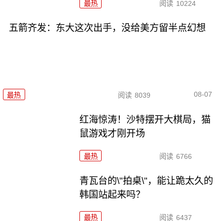
最热
阅读
10224
五箭齐发：东大这次出手，没给美方留半点幻想
08-07
最热
阅读
8039
红海惊涛！沙特摆开大棋局，猫
鼠游戏才刚开场
最热
阅读
6766
青瓦台的\"拍桌\"，能让跪太久的
韩国站起来吗？
最热
阅读
6437