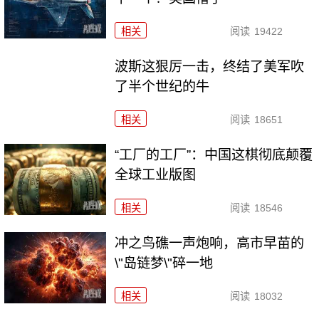
相关
阅读
19422
波斯这狠厉一击，终结了美军吹
了半个世纪的牛
相关
阅读
18651
“工厂的工厂”：中国这棋彻底颠覆
全球工业版图
相关
阅读
18546
冲之鸟礁一声炮响，高市早苗的
\"岛链梦\"碎一地
相关
阅读
18032