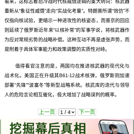
看来，这标志着后冷战时代核威慑逻辑的重大转向：核武器
重新从“象征性威慑”走向“实战化考量”。特朗普所谓“效仿”不
仅指向核试验，更暗示一种进攻性的核姿态，而普京的回应
则延续了俄罗斯近年来“以核补常”的军事学说，将核武器作
为应对常规劣势的战略补偿。这种互动不再是虚张声势，而
是附着于具体军事能力和政策调整的实质性对峙。
值得看官注意的是，两国均在推进核武器的现代化与
战术化。美国正在升级其B61-12战术核弹，俄罗斯则加速
部署“先锋”“波塞冬”等新型战略系统。核武库的迭代与领导
人的危险言论相互催化，极大增加了战略误判的概率。
上一页
下一页