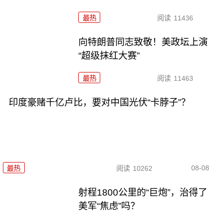
最热
阅读
11436
向特朗普同志致敬！美政坛上演
“超级抹红大赛”
最热
阅读
11463
印度豪赌千亿卢比，要对中国光伏“卡脖子”？
08-08
最热
阅读
10262
射程1800公里的“巨炮”，治得了
美军“焦虑”吗？