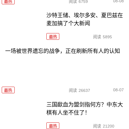
08-08
最热
阅读
6759
沙特王储、埃尔多安、夏巴兹在
麦加搞了个大新闻
最热
阅读
5895
一场被世界遗忘的战争，正在刷新所有人的认知
08-07
最热
阅读
26637
三国歃血为盟剑指何方？中东大
棋有人坐不住了！
最热
阅读
21200