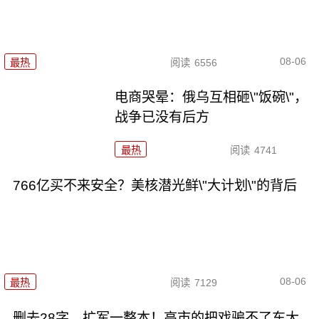
08-06
最热
阅读
6556
电商哭晕：俄乌互相砸\"饭碗\"，
战争已没有后方
最热
阅读
4741
766亿买不来安全？美核潜光鲜\"大计划\"的背后
08-06
最热
阅读
7129
删去28字，扩军一整本！高市的把戏骗不了东大