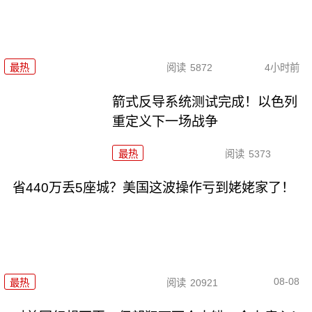
最热
阅读
5872
4小时前
箭式反导系统测试完成！以色列
重定义下一场战争
最热
阅读
5373
省440万丢5座城？美国这波操作亏到姥姥家了！
08-08
最热
阅读
20921