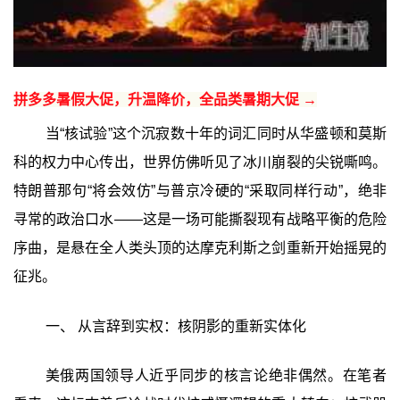
拼多多暑假大促，升温降价，全品类暑期大促 →
当“核试验”这个沉寂数十年的词汇同时从华盛顿和莫斯
科的权力中心传出，世界仿佛听见了冰川崩裂的尖锐嘶鸣。
特朗普那句“将会效仿”与普京冷硬的“采取同样行动”，绝非
寻常的政治口水——这是一场可能撕裂现有战略平衡的危险
序曲，是悬在全人类头顶的达摩克利斯之剑重新开始摇晃的
征兆。
一、 从言辞到实权：核阴影的重新实体化
美俄两国领导人近乎同步的核言论绝非偶然。在笔者