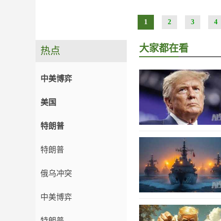
1
2
3
4
大家都在看
热点
中美博弈
美国
特朗普
特朗普
俄乌冲突
中美博弈
特朗普