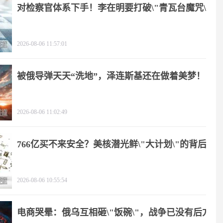
对检察官体系下手！李在明要打破\"青瓦台魔咒\"
2026-08-06 11:57:01
被俄导弹天天“洗地”，泽连斯基还在做着美梦！
2026-08-06 11:02:49
766亿买不来安全？美核潜光鲜\"大计划\"的背后
2026-08-06 10:55:54
电商哭晕：俄乌互相砸\"饭碗\"，战争已没有后方