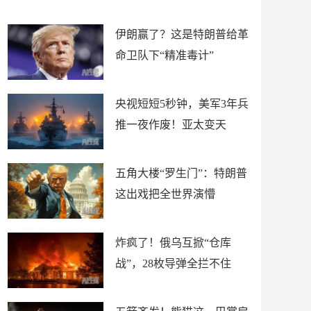
材
懵
伊朗赢了？这是特朗普给革
命卫队下“精准毒计”
央视短短5秒钟，美军3年兵
推一夜作废！亚太变天
五角大楼“罗生门”：特朗普
这出戏把全世界演懵
炸疯了！俄乌互掀“仓库
战”，28枚导弹全拦不住