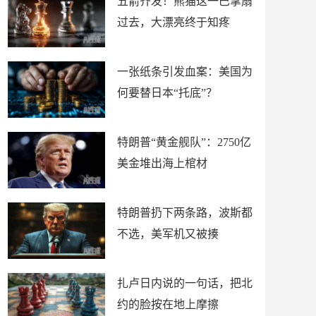
五箭齐发！熊猫这一巴掌扇
过去，大漂亮终于知疼
一张纸条引发血案：美国为
何要替日本“托底”？
特朗普“黄金舰队”：2750亿
美金堆出海上棺材
特朗普扔下两条路，波斯都
不选，美军机又被揍
扎卢日内说的一句话，把北
约的脸按在地上摩擦