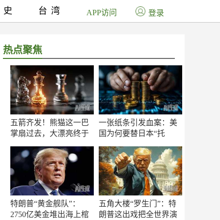
历史
台湾
APP访问
登录
热点聚焦
五箭齐发！熊猫这一巴
一张纸条引发血案：美
掌扇过去，大漂亮终于
国为何要替日本“托
知疼
底”？
特朗普“黄金舰队”：
五角大楼“罗生门”：特
2750亿美金堆出海上棺
朗普这出戏把全世界演