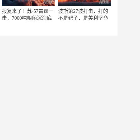
报复来了！苏-57雷霆一
波斯第27波打击，打的
击，7000吨粮船沉海底
不是靶子，是美利坚命
门