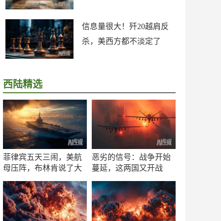
信息量很大！歼20越肩反
杀，美西方都不淡定了
西陆精选
菲律宾五天三闹，美航
恶劣的信号：战争开始
母压阵，布林肯说了大
蔓延，这两国又开战
实话
了！