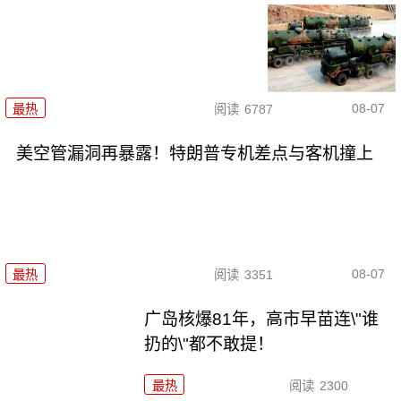
08-07
最热
阅读
6787
美空管漏洞再暴露！特朗普专机差点与客机撞上
08-07
最热
阅读
3351
广岛核爆81年，高市早苗连\"谁
扔的\"都不敢提！
最热
阅读
2300