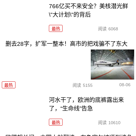
766亿买不来安全？美核潜光鲜
\"大计划\"的背后
最热
阅读
6068
删去28字，扩军一整本！高市的把戏骗不了东大
08-06
最热
阅读
5155
河水干了，欧洲的底裤露出来
了，“生命线”告急
最热
阅读
10610