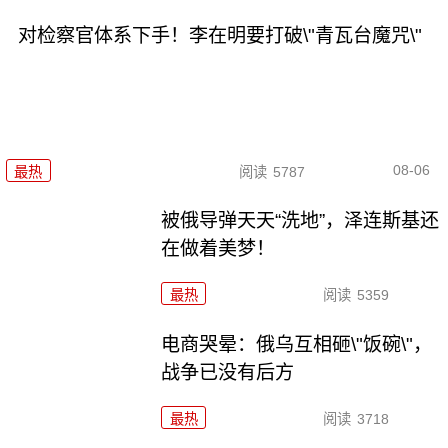
对检察官体系下手！李在明要打破\"青瓦台魔咒\"
08-06
最热
阅读
5787
被俄导弹天天“洗地”，泽连斯基还
在做着美梦！
最热
阅读
5359
电商哭晕：俄乌互相砸\"饭碗\"，
战争已没有后方
最热
阅读
3718