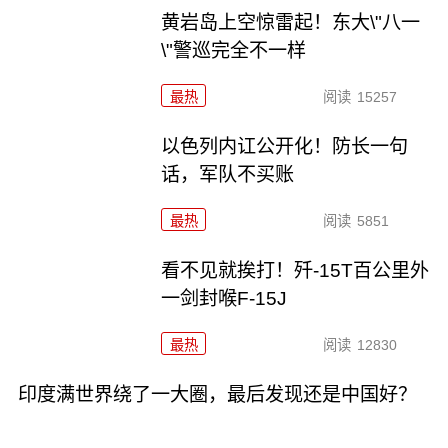
黄岩岛上空惊雷起！东大\"八一
\"警巡完全不一样
最热
阅读
15257
以色列内讧公开化！防长一句
话，军队不买账
最热
阅读
5851
看不见就挨打！歼-15T百公里外
一剑封喉F-15J
最热
阅读
12830
印度满世界绕了一大圈，最后发现还是中国好？