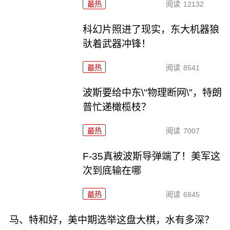
最热
阅读
12132
科幻片照进了现实，东大机器狼
驮着武器冲锋！
最热
阅读
8541
波斯要给中东\"物理断网\"，特朗
普忙递橄榄枝？
最热
阅读
7007
F-35真被波斯导弹端了！美军这
次到底输在哪
最热
阅读
6845
马、特和好，美中期选举这盘大棋，水有多深？