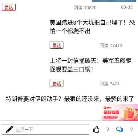
08-03
最热
阅读
10820
美国踏进3个大坑把自己埋了！恐
怕一个都爬不出
最热
阅读
17413
上将一封信捅破天！美军五艘驱
逐舰要盖三口锅！
最热
阅读
7421
特朗普要对伊朗动手？最狠的还没来，最骚的来了
0
0
点评一下