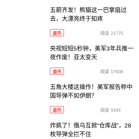
五箭齐发！熊猫这一巴掌扇过
去，大漂亮终于知疼
最热
阅读
21775
央视短短5秒钟，美军3年兵推一
夜作废！亚太变天
最热
阅读
17608
五角大楼这操作！美军报告称中
国导弹不如伊朗？
最热
阅读
9345
炸疯了！俄乌互掀“仓库战”，28
枚导弹全拦不住