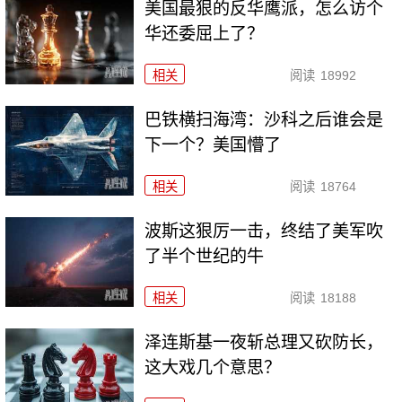
美国最狠的反华鹰派，怎么访个
华还委屈上了？
相关
阅读
18992
巴铁横扫海湾：沙科之后谁会是
下一个？美国懵了
相关
阅读
18764
波斯这狠厉一击，终结了美军吹
了半个世纪的牛
相关
阅读
18188
泽连斯基一夜斩总理又砍防长，
这大戏几个意思？