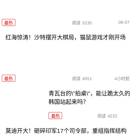
08-07
最热
阅读
5235
红海惊涛！沙特摆开大棋局，猫鼠游戏才刚开场
最热
阅读
4551
4小时前
青瓦台的\"拍桌\"，能让跪太久的
韩国站起来吗？
最热
阅读
4232
莫迪开大！砸碎印军17个司令部，重组指挥结构