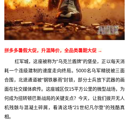
拼多多暑假大促，升温降价，全品类暑期大促 →
红军城，这座被称为“乌克兰盾牌”的堡垒，正以每天消
耗一个连级建制的速度走向终局。5000名乌军精锐被三面
合围，北退通道被“钢铁暴雨”封锁，部分士兵放下武器的画
面在社交媒体疯传。这座城区仅15平方公里的微型战场，为
何成为扭转顿巴斯战局的关键支点？今天，让我们拨开无人
机残骸与混凝土碎屑，看清这场“21世纪凡尔登”的残酷真
相。