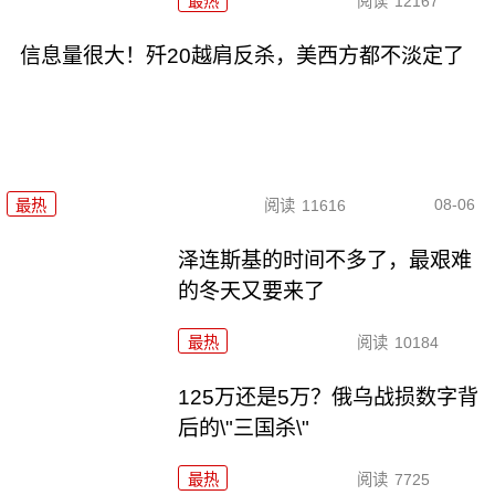
最热
阅读
12167
信息量很大！歼20越肩反杀，美西方都不淡定了
08-06
最热
阅读
11616
泽连斯基的时间不多了，最艰难
的冬天又要来了
最热
阅读
10184
125万还是5万？俄乌战损数字背
后的\"三国杀\"
最热
阅读
7725