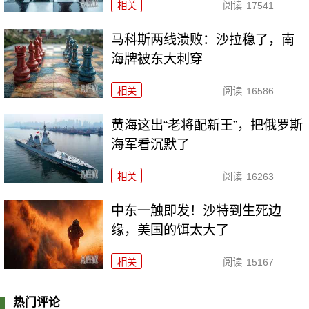
相关
阅读
17541
马科斯两线溃败：沙拉稳了，南
海牌被东大刺穿
相关
阅读
16586
黄海这出“老将配新王”，把俄罗斯
海军看沉默了
相关
阅读
16263
中东一触即发！沙特到生死边
缘，美国的饵太大了
相关
阅读
15167
热门评论