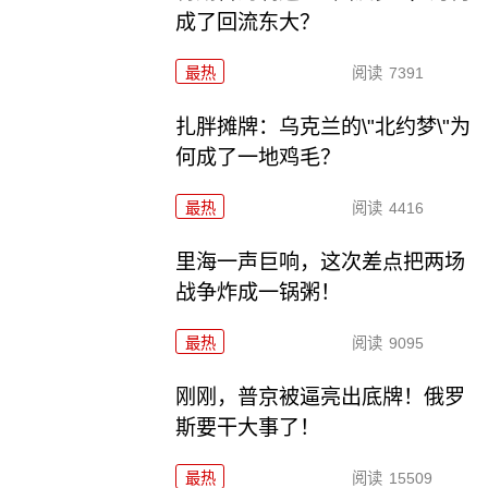
成了回流东大？
最热
阅读
7391
扎胖摊牌：乌克兰的\"北约梦\"为
何成了一地鸡毛？
最热
阅读
4416
里海一声巨响，这次差点把两场
战争炸成一锅粥！
最热
阅读
9095
刚刚，普京被逼亮出底牌！俄罗
斯要干大事了！
最热
阅读
15509