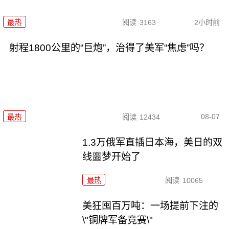
最热
阅读
3163
2小时前
射程1800公里的“巨炮”，治得了美军“焦虑”吗？
08-07
最热
阅读
12434
1.3万俄军直插日本海，美日的双
线噩梦开始了
最热
阅读
10065
美狂囤百万吨：一场提前下注的
\"铜牌军备竞赛\"