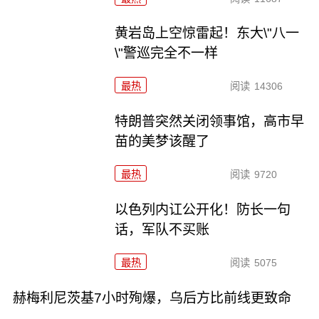
黄岩岛上空惊雷起！东大\"八一
\"警巡完全不一样
最热
阅读
14306
特朗普突然关闭领事馆，高市早
苗的美梦该醒了
最热
阅读
9720
以色列内讧公开化！防长一句
话，军队不买账
最热
阅读
5075
赫梅利尼茨基7小时殉爆，乌后方比前线更致命