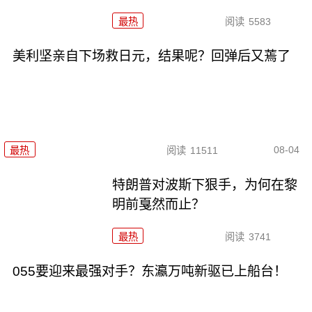
最热
阅读
5583
美利坚亲自下场救日元，结果呢？回弹后又蔫了
08-04
最热
阅读
11511
特朗普对波斯下狠手，为何在黎
明前戛然而止？
最热
阅读
3741
055要迎来最强对手？东瀛万吨新驱已上船台！