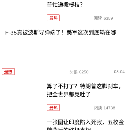
普忙递橄榄枝？
最热
阅读
6359
F-35真被波斯导弹端了！美军这次到底输在哪
08-04
最热
阅读
6250
算了不打了？特朗普这脚刹车，
把全世界都晃吐了
最热
阅读
14738
一张图让印度陷入死寂，五枚金