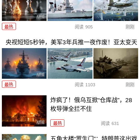
最热
阅读
905
刚刚
央视短短5秒钟，美军3年兵推一夜作废！亚太变天
最热
阅读
1103
刚刚
炸疯了！俄乌互掀“仓库战”，28
枚导弹全拦不住
最热
阅读
631
五角大楼“罗生门”：特朗普这出戏