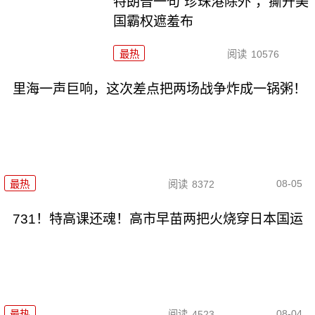
特朗普一句“珍珠港除外”，撕开美
国霸权遮羞布
最热
阅读
10576
里海一声巨响，这次差点把两场战争炸成一锅粥！
08-05
最热
阅读
8372
731！特高课还魂！高市早苗两把火烧穿日本国运
08-04
最热
阅读
4523