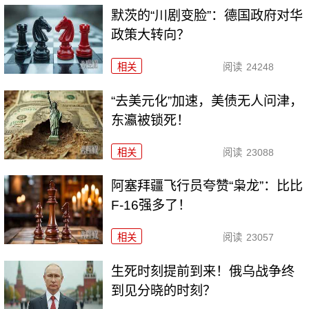
默茨的“川剧变脸”：德国政府对华
政策大转向？
相关
阅读
24248
“去美元化”加速，美债无人问津，
东瀛被锁死！
相关
阅读
23088
阿塞拜疆飞行员夸赞“枭龙”：比比
F-16强多了！
相关
阅读
23057
生死时刻提前到来！俄乌战争终
到见分晓的时刻？