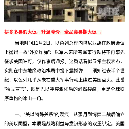
拼多多暑假大促，升温降价，全品类暑期大促 →
当地时间11月2日，以色列总理内塔尼亚胡在政府会议
上抛出一枚“外交炸弹”：以军未来所有军事行动将不再事先
征求美国许可，仅作事后通报。这番话看似寻常主权表态，
实则在中东地缘政治棋局中投下震撼弹——须知过去半个世
纪，以色列几乎从未在重大军事行动上绕过美国点头。此番
“独立宣言”，既是巴以冲突激化后的必然裂痕，更是全球秩
序重构的冰山一角。
一、“美以特殊关系”的裂痕：从蜜月到博弈二战后确立
的美以同盟，本质是战略利益与意识形态的双重绑定。美国