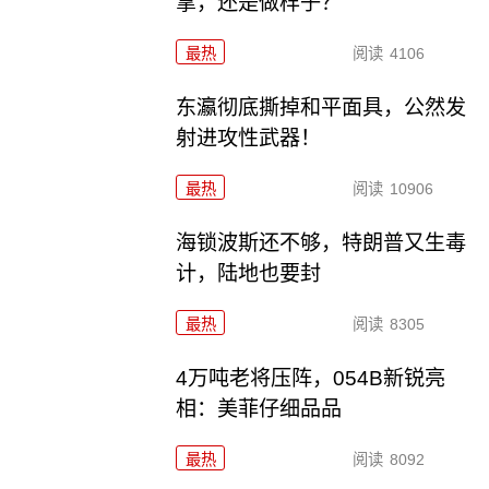
拿，还是做样子？
最热
阅读
4106
东瀛彻底撕掉和平面具，公然发
射进攻性武器！
最热
阅读
10906
海锁波斯还不够，特朗普又生毒
计，陆地也要封
最热
阅读
8305
4万吨老将压阵，054B新锐亮
相：美菲仔细品品
最热
阅读
8092