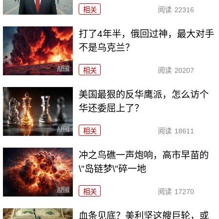
相关
阅读
22316
打了4年半，俄回过神，最大对手
不是乌克兰？
相关
阅读
20207
美国最狠的反华鹰派，怎么访个
华还委屈上了？
相关
阅读
18611
冲之鸟礁一声炮响，高市早苗的
\"岛链梦\"碎一地
相关
阅读
17270
血条见底？美利坚这艘巨轮，或