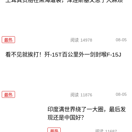
土耳其货船在黑海遭袭，泽连斯基又惹了大麻烦
08-05
最热
阅读
14978
看不见就挨打！歼-15T百公里外一剑封喉F-15J
08-05
最热
阅读
11876
印度满世界绕了一大圈，最后发
现还是中国好？
最热
阅读
11687