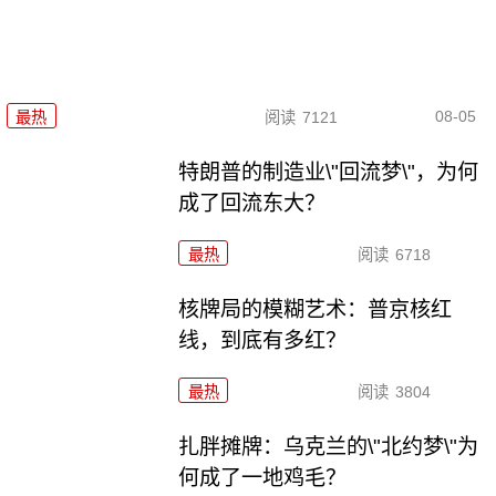
08-05
最热
阅读
7121
特朗普的制造业\"回流梦\"，为何
成了回流东大？
最热
阅读
6718
核牌局的模糊艺术：普京核红
线，到底有多红？
最热
阅读
3804
扎胖摊牌：乌克兰的\"北约梦\"为
何成了一地鸡毛？