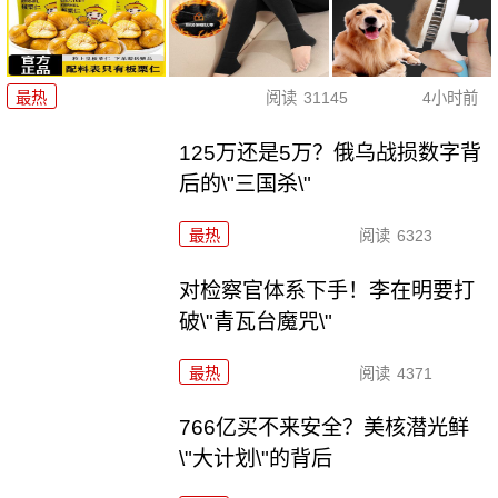
最热
阅读
31145
4小时前
125万还是5万？俄乌战损数字背
后的\"三国杀\"
最热
阅读
6323
对检察官体系下手！李在明要打
破\"青瓦台魔咒\"
最热
阅读
4371
766亿买不来安全？美核潜光鲜
\"大计划\"的背后