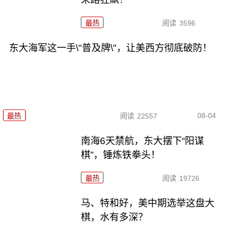
最热
阅读
3596
东大海军这一手\"普及牌\"，让美西方彻底破防！
08-04
最热
阅读
22557
南海6天禁航，东大摆下“阳谋
棋”，锤炼铁拳头！
最热
阅读
19726
马、特和好，美中期选举这盘大
棋，水有多深？