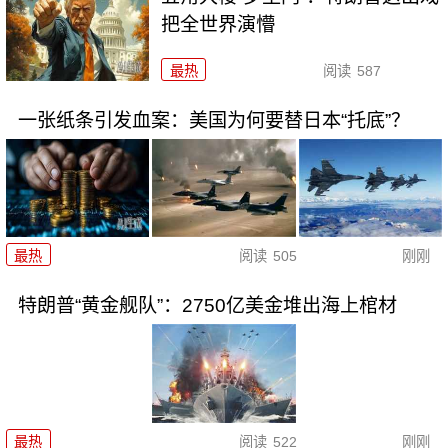
把全世界演懵
最热
阅读
587
一张纸条引发血案：美国为何要替日本“托底”？
最热
阅读
505
刚刚
特朗普“黄金舰队”：2750亿美金堆出海上棺材
最热
阅读
522
刚刚