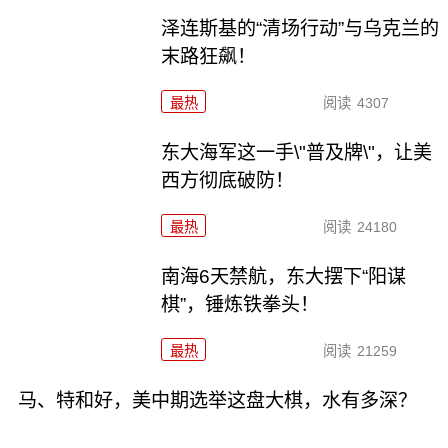
泽连斯基的“清场行动”与乌克兰的
末路狂飙！
最热
阅读
4307
东大海军这一手\"普及牌\"，让美
西方彻底破防！
最热
阅读
24180
南海6天禁航，东大摆下“阳谋
棋”，锤炼铁拳头！
最热
阅读
21259
马、特和好，美中期选举这盘大棋，水有多深？