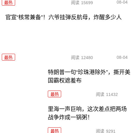
08-04
最热
阅读
15699
官宣“核常兼备”！六爷挂弹反航母，炸醒多少人
08-04
最热
阅读
12480
特朗普一句“珍珠港除外”，撕开美
国霸权遮羞布
最热
阅读
11432
里海一声巨响，这次差点把两场
战争炸成一锅粥！
最热
阅读
9291