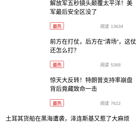
解放军五秒镜头颠覆太平洋！美
军最后安全区没了
最热
阅读
13634
前方在打仗，后方在“清场”，这仗
还怎么打？
最热
阅读
5368
惊天大反转！特朗普支持率崩盘
背后竟藏致命一击
最热
阅读
7622
土耳其货船在黑海遭袭，泽连斯基又惹了大麻烦