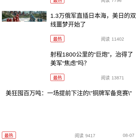
最热
阅读
7796
1.3万俄军直插日本海，美日的双
线噩梦开始了
最热
阅读
11402
射程1800公里的“巨炮”，治得了
美军“焦虑”吗？
最热
阅读
13871
美狂囤百万吨：一场提前下注的\"铜牌军备竞赛\"
08-07
最热
阅读
9417