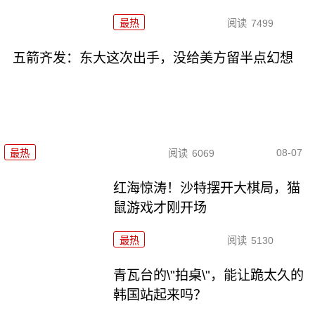
最热
阅读
7499
五箭齐发：东大这次出手，没给美方留半点幻想
08-07
最热
阅读
6069
红海惊涛！沙特摆开大棋局，猫
鼠游戏才刚开场
最热
阅读
5130
青瓦台的\"拍桌\"，能让跪太久的
韩国站起来吗？