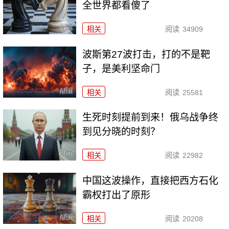
全世界都看傻了
相关
阅读
34909
波斯第27波打击，打的不是靶
子，是美利坚命门
相关
阅读
25581
生死时刻提前到来！俄乌战争终
到见分晓的时刻？
相关
阅读
22982
中国这波操作，直接把西方石化
霸权打出了原形
相关
阅读
20208