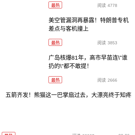
最热
阅读
4778
美空管漏洞再暴露！特朗普专机
差点与客机撞上
最热
阅读
3853
广岛核爆81年，高市早苗连\"谁
扔的\"都不敢提！
最热
阅读
2666
五箭齐发！熊猫这一巴掌扇过去，大漂亮终于知疼