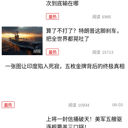
次到底输在哪
最热
阅读
6985
算了不打了？特朗普这脚刹车，
把全世界都晃吐了
最热
阅读
15713
一张图让印度陷入死寂，五枚金牌背后的终极真相
08-03
最热
阅读
10934
上将一封信捅破天！美军五艘驱
逐舰要盖三口锅！