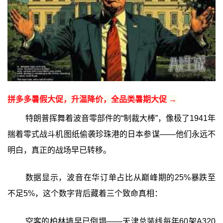
拼多多暑假大促，升温降价，全品类暑期大促 →
特朗普挥舞着波音零部件的“制裁大棒”，像极了1941年
揣着零式战斗机图纸偷袭珍珠港的日本参谋——他们永远不
明白，真正的战场早已转移。
数据显示，波音在华订单占比从巅峰期的25%暴跌至
不足5%，这个数字背后藏着三个致命真相：
空客的柏林墙早已倒塌——天津总装线每年60架A320