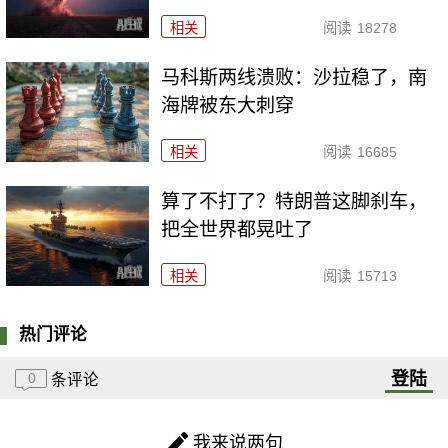
相关
阅读
18278
马科斯两线溃败：沙拉稳了，南
海牌被东大刺穿
相关
阅读
16685
算了不打了？特朗普这脚刹车，
把全世界都晃吐了
相关
阅读
15713
热门评论
登陆
0
条评论
我来说两句