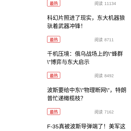
最热
阅读
11134
科幻片照进了现实，东大机器狼
驮着武器冲锋！
最热
阅读
8711
千机压境：俄乌战场上的\"蜂群
\"博弈与东大启示
最热
阅读
8492
波斯要给中东\"物理断网\"，特朗
普忙递橄榄枝？
最热
阅读
7162
F-35真被波斯导弹端了！美军这