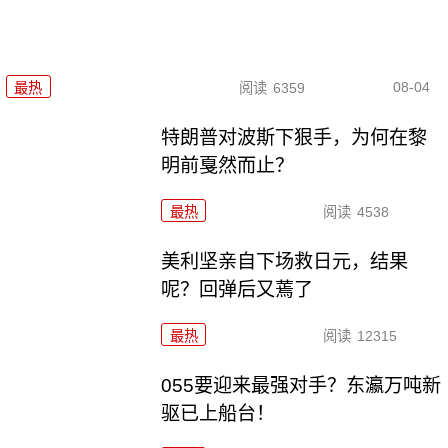
08-04
最热
阅读
6359
特朗普对波斯下狠手，为何在黎
明前戛然而止？
最热
阅读
4538
美利坚亲自下场救日元，结果
呢？回弹后又蔫了
最热
阅读
12315
055要迎来最强对手？东瀛万吨新
驱已上船台！