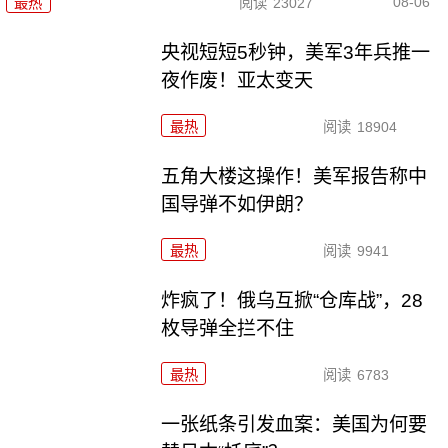
08-06
最热
阅读
23027
央视短短5秒钟，美军3年兵推一
夜作废！亚太变天
最热
阅读
18904
五角大楼这操作！美军报告称中
国导弹不如伊朗？
最热
阅读
9941
炸疯了！俄乌互掀“仓库战”，28
枚导弹全拦不住
最热
阅读
6783
一张纸条引发血案：美国为何要