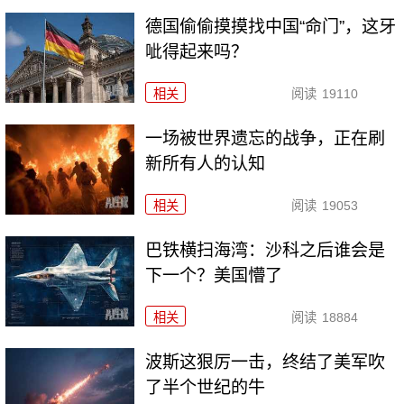
德国偷偷摸摸找中国“命门”，这牙
呲得起来吗？
相关
阅读
19110
一场被世界遗忘的战争，正在刷
新所有人的认知
相关
阅读
19053
巴铁横扫海湾：沙科之后谁会是
下一个？美国懵了
相关
阅读
18884
波斯这狠厉一击，终结了美军吹
了半个世纪的牛