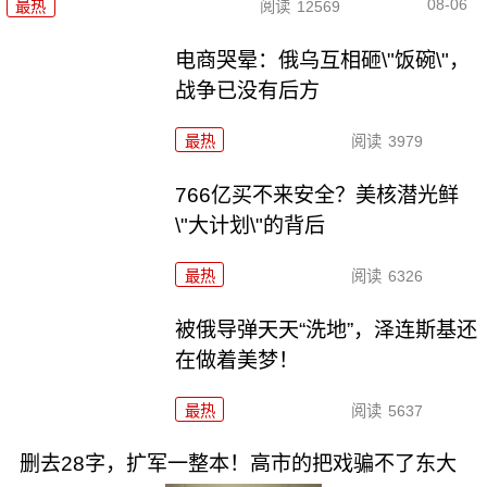
08-06
最热
阅读
12569
电商哭晕：俄乌互相砸\"饭碗\"，
战争已没有后方
最热
阅读
3979
766亿买不来安全？美核潜光鲜
\"大计划\"的背后
最热
阅读
6326
被俄导弹天天“洗地”，泽连斯基还
在做着美梦！
最热
阅读
5637
删去28字，扩军一整本！高市的把戏骗不了东大