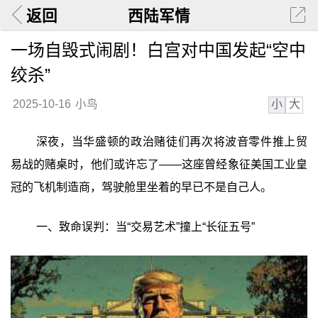
返回
西陆军情
一场自毁式闹剧！白宫对中国发起“空中
绞杀”
小
大
2025-10-16
小鸟
深夜，当华盛顿的政治赌徒们再次将波音零件推上贸
易战的赌桌时，他们或许忘了——这座曾经象征美国工业皇
冠的飞机制造商，驾驶舱里坐着的早已不是自己人。
一、致命误判：当“交易艺术”撞上“长征五号”