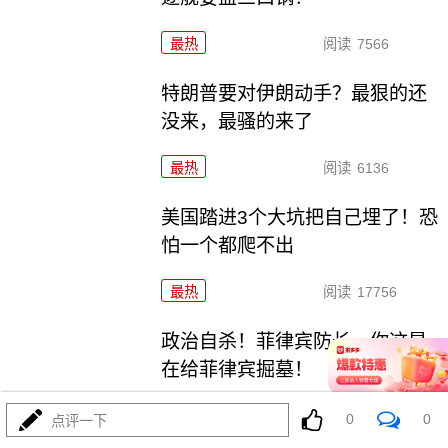
最热
阅读
7566
特朗普要对伊朗动手？最狠的还
没来，最骚的来了
最热
阅读
6136
美国踏进3个大坑把自己埋了！恐
怕一个都爬不出
最热
阅读
17756
政治自杀！菲律宾防长，你这是
在给菲律宾掘墓！
最热
阅读
7135
0
0
点评一下