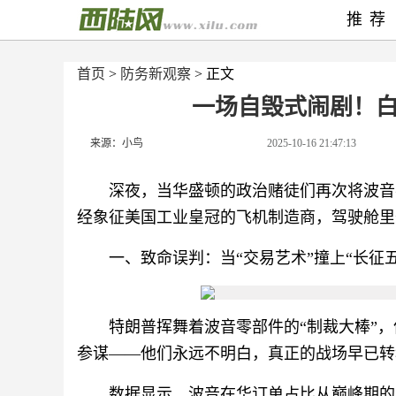
推荐
首页
>
防务新观察
> 正文
一场自毁式闹剧！白
来源：小鸟
2025-10-16 21:47:13
深夜，当华盛顿的政治赌徒们再次将波音
经象征美国工业皇冠的飞机制造商，驾驶舱里
一、致命误判：当“交易艺术”撞上“长征五
特朗普挥舞着波音零部件的“制裁大棒”，
参谋——他们永远不明白，真正的战场早已转
数据显示，波音在华订单占比从巅峰期的