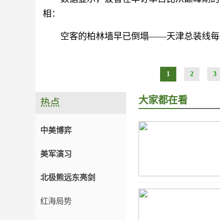
相：
空客的柏林墙早已倒塌——天津总装线每年
1
2
3
大家都在看
热点
中美博弈
美军演习
北极熊远东亮剑
红海局势