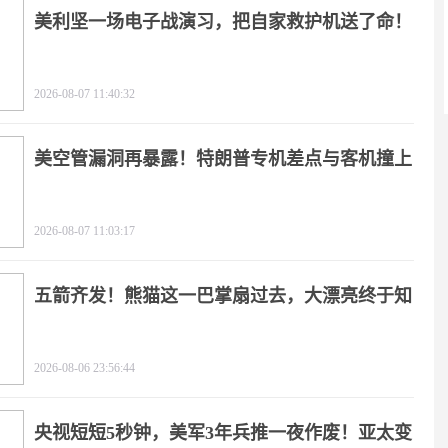
美利坚一场电子战演习，把自家救护机送了命！
2026-08-07 11:40:32
美空管漏洞再暴露！特朗普专机差点与客机撞上
2026-08-07 11:03:17
五箭齐发！熊猫这一巴掌扇过去，大漂亮终于知
疼
2026-08-06 23:56:44
央视短短5秒钟，美军3年兵推一夜作废！亚太变