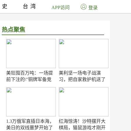
历史
台湾
APP访问
登录
热点聚焦
美狂囤百万吨：一场提
美利坚一场电子战演
前下注的\"铜牌军备竞
习，把自家救护机送了
赛\"
命！
1.3万俄军直插日本海，
红海惊涛！沙特摆开大
美日的双线噩梦开始了
棋局，猫鼠游戏才刚开