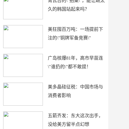
青瓦台的\"拍桌\"，能让跪太
久的韩国站起来吗？
美狂囤百万吨：一场提前下
注的\"铜牌军备竞赛\"
广岛核爆81年，高市早苗连
\"谁扔的\"都不敢提！
美多晶硅征税：中国市场与
消费者影响
五箭齐发：东大这次出手，
没给美方留半点幻想