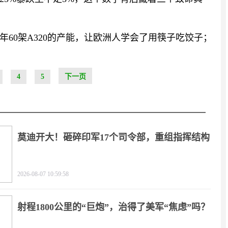
60架A320的产能，让欧洲人学会了用筷子吃饺子；
4
5
下一页
莫迪开大！砸碎印军17个司令部，重组指挥结构
2026-08-07 10:59:58
射程1800公里的“巨炮”，治得了美军“焦虑”吗？