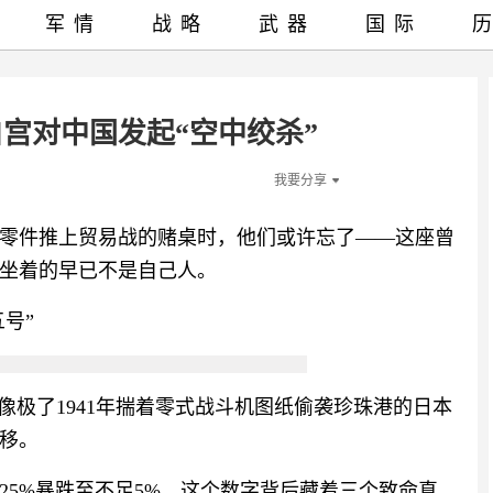
军情
战略
武器
国际
宫对中国发起“空中绞杀”
我要分享
零件推上贸易战的赌桌时，他们或许忘了——这座曾
坐着的早已不是自己人。
号”
像极了1941年揣着零式战斗机图纸偷袭珍珠港的日本
移。
25%暴跌至不足5%，这个数字背后藏着三个致命真