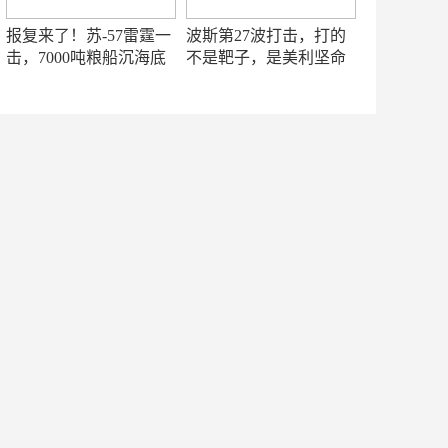
报复来了！苏-57雷霆一
波斯第27波打击，打的
击，7000吨粮船沉海底
不是靶子，是美利坚命
门