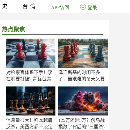
历史
台湾
APP访问
登录
热点聚焦
对检察官体系下手！李
泽连斯基的时间不多
在明要打破\"青瓦台魔
了，最艰难的冬天又要
咒\"
来了
信息量很大！歼20越肩
125万还是5万？俄乌战
反杀，美西方都不淡定
损数字背后的\"三国杀\"