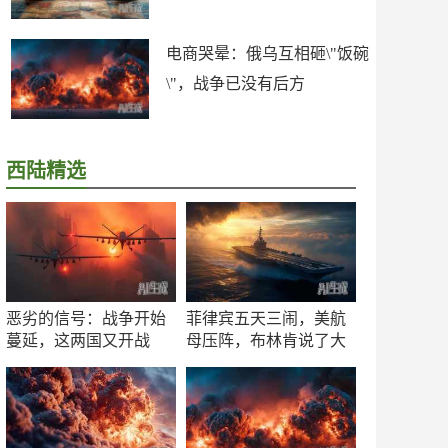
电商哭晕：俄乌互相砸\"饭碗
\"，战争已没有后方
西陆精选
恶劣的信号：战争开始
菲律宾五天三闹，美航
蔓延，这两国又开战
母压阵，布林肯说了大
了！
实话