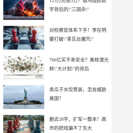
125万还是5万？俄乌战损数
字背后的\"三国杀\"
对检察官体系下手！李在明
要打破\"青瓦台魔咒\"
766亿买不来安全？美核潜光
鲜\"大计划\"的背后
卖瓜子水饺男装，怎会威胁
美国？
删去28字，扩军一整本！高
市的把戏骗不了东大