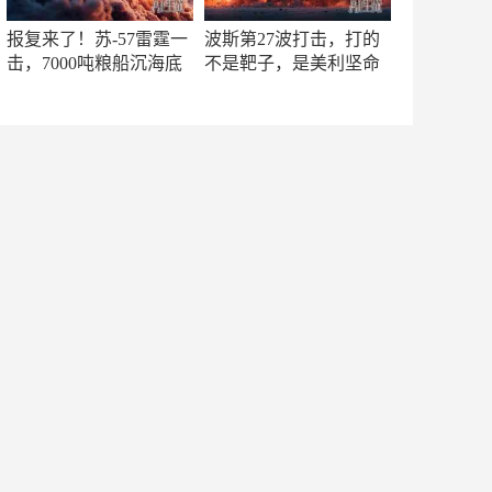
报复来了！苏-57雷霆一
波斯第27波打击，打的
击，7000吨粮船沉海底
不是靶子，是美利坚命
门