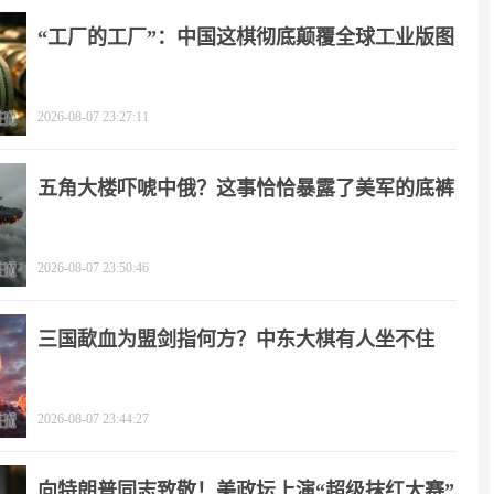
“工厂的工厂”：中国这棋彻底颠覆全球工业版图
2026-08-07 23:27:11
五角大楼吓唬中俄？这事恰恰暴露了美军的底裤
2026-08-07 23:50:46
三国歃血为盟剑指何方？中东大棋有人坐不住
了！
2026-08-07 23:44:27
向特朗普同志致敬！美政坛上演“超级抹红大赛”