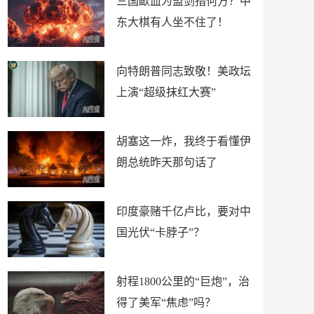
三国歃血为盟剑指何方？中
东大棋有人坐不住了！
向特朗普同志致敬！美政坛
上演“超级抹红大赛”
胡塞这一炸，我终于看懂伊
朗总统昨天那句话了
印度豪赌千亿卢比，要对中
国光伏“卡脖子”？
射程1800公里的“巨炮”，治
得了美军“焦虑”吗？