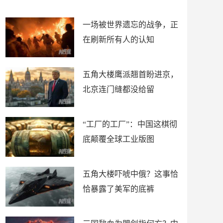
了
裤
一场被世界遗忘的战争，正
在刷新所有人的认知
五角大楼鹰派翘首盼进京，
北京连门缝都没给留
“工厂的工厂”：中国这棋彻
底颠覆全球工业版图
五角大楼吓唬中俄？这事恰
恰暴露了美军的底裤