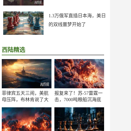
1.3万俄军直插日本海，美日
的双线噩梦开始了
西陆精选
菲律宾五天三闹，美航
报复来了！苏-57雷霆一
母压阵，布林肯说了大
击，7000吨粮船沉海底
实话