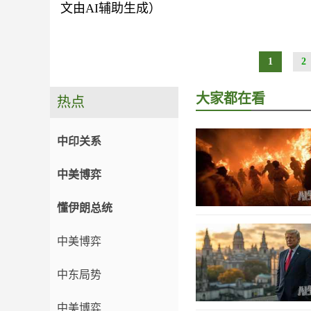
文由AI辅助生成）
1
2
大家都在看
热点
中印关系
中美博弈
懂伊朗总统
中美博弈
中东局势
中美博弈