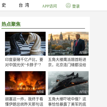
历史
台湾
APP访问
登录
热点聚焦
印度豪赌千亿卢比，要
五角大楼鹰派翘首盼进
对中国光伏“卡脖子”？
京，北京连门缝都没给
留
胡塞这一炸，我终于看
五角大楼吓唬中俄？这
懂伊朗总统昨天那句话
事恰恰暴露了美军的底