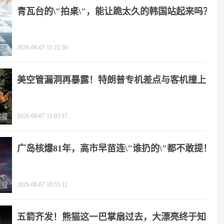
青瓦台的\"拍桌\"，能让跪太久的韩国站起来吗？
2026-08-07 11:22:56
美空管漏洞再暴露！特朗普专机差点与客机撞上
2026-08-07 11:03:17
广岛核爆81年，高市早苗连\"谁扔的\"都不敢提！
2026-08-07 10:55:12
五箭齐发！熊猫这一巴掌扇过去，大漂亮终于知