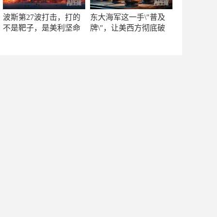
波斯第27波打击，打的
东大海军这一手\"普及
不是靶子，是美利坚命
牌\"，让美西方彻底破
门
防！