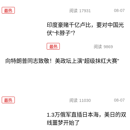
08-07
最热
阅读
17931
印度豪赌千亿卢比，要对中国光
伏“卡脖子”？
最热
阅读
9869
向特朗普同志致敬！美政坛上演“超级抹红大赛”
08-07
最热
阅读
11030
1.3万俄军直插日本海，美日的双
线噩梦开始了