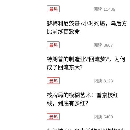
最热
阅读
11435
赫梅利尼茨基7小时殉爆，乌后方
比前线更致命
最热
阅读
8607
特朗普的制造业\"回流梦\"，为何
成了回流东大？
最热
阅读
8123
核牌局的模糊艺术：普京核红
线，到底有多红？
最热
阅读
5400