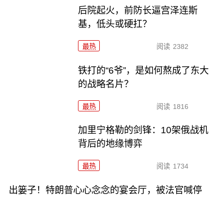
后院起火，前防长逼宫泽连斯
基，低头或硬扛？
最热
阅读
2382
铁打的“6爷”，是如何熬成了东大
的战略名片？
最热
阅读
1816
加里宁格勒的剑锋：10架俄战机
背后的地缘博弈
最热
阅读
1734
出篓子！特朗普心心念念的宴会厅，被法官喊停