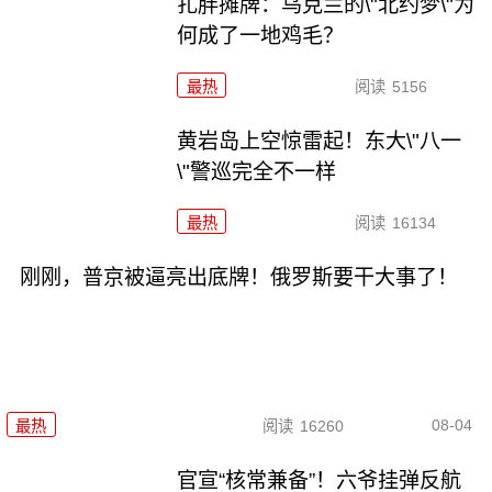
扎胖摊牌：乌克兰的\"北约梦\"为
何成了一地鸡毛？
最热
阅读
5156
黄岩岛上空惊雷起！东大\"八一
\"警巡完全不一样
最热
阅读
16134
刚刚，普京被逼亮出底牌！俄罗斯要干大事了！
08-04
最热
阅读
16260
官宣“核常兼备”！六爷挂弹反航