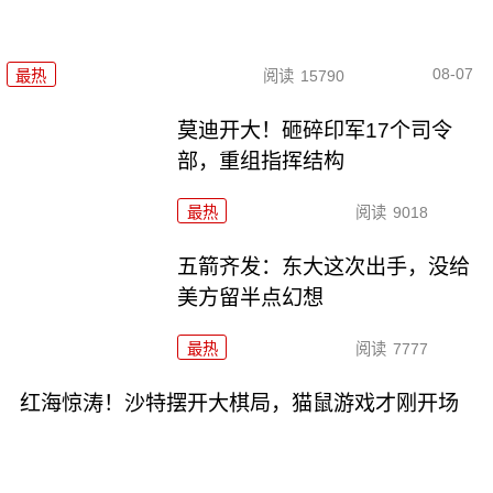
08-07
最热
阅读
15790
莫迪开大！砸碎印军17个司令
部，重组指挥结构
最热
阅读
9018
五箭齐发：东大这次出手，没给
美方留半点幻想
最热
阅读
7777
红海惊涛！沙特摆开大棋局，猫鼠游戏才刚开场