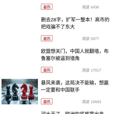
最热
阅读
6436
删去28字，扩军一整本！高市的
把戏骗不了东大
最热
阅读
5977
欧盟想关门，中国人就翻墙，布
鲁塞尔被逼到墙角
最热
阅读
17017
暴风来袭，这局决不能输，想赢
一定要和中国联手
最热
阅读
15683