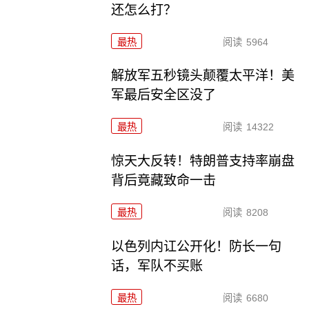
还怎么打？
最热
阅读
5964
解放军五秒镜头颠覆太平洋！美
军最后安全区没了
最热
阅读
14322
惊天大反转！特朗普支持率崩盘
背后竟藏致命一击
最热
阅读
8208
以色列内讧公开化！防长一句
话，军队不买账
最热
阅读
6680