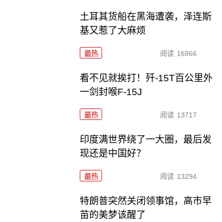
土耳其货船在黑海遭袭，泽连斯
基又惹了大麻烦
最热
阅读
16866
看不见就挨打！歼-15T百公里外
一剑封喉F-15J
最热
阅读
13717
印度满世界绕了一大圈，最后发
现还是中国好？
最热
阅读
13294
特朗普突然关闭领事馆，高市早
苗的美梦该醒了