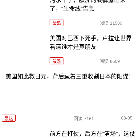
河水干了，欧洲的底裤露出来
了，“生命线”告急
最热
阅读
11580
美国对巴西下死手，卢拉让世界
看清谁才是真朋友
最热
阅读
8609
美国如此救日元，背后藏着三重收割日本的阳谋！
08-05
最热
阅读
7161
前方在打仗，后方在“清场”，这仗