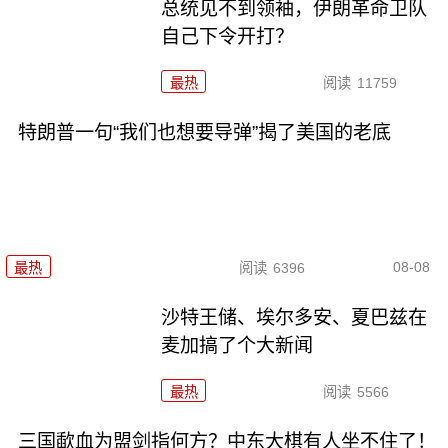
总统见不到领袖，伊朗革命卫队
自己下令开打？
最热
阅读
11759
特朗普一句“我们也想要导弹”揭了美国的老底
08-08
最热
阅读
6396
沙特王储、埃尔多安、夏巴兹在
麦加搞了个大新闻
最热
阅读
5566
三国歃血为盟剑指何方？中东大棋有人坐不住了！