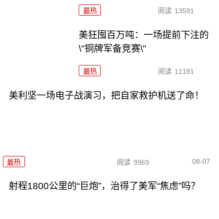
最热
阅读
13591
美狂囤百万吨：一场提前下注的
\"铜牌军备竞赛\"
最热
阅读
11181
美利坚一场电子战演习，把自家救护机送了命！
08-07
最热
阅读
9969
射程1800公里的“巨炮”，治得了美军“焦虑”吗？