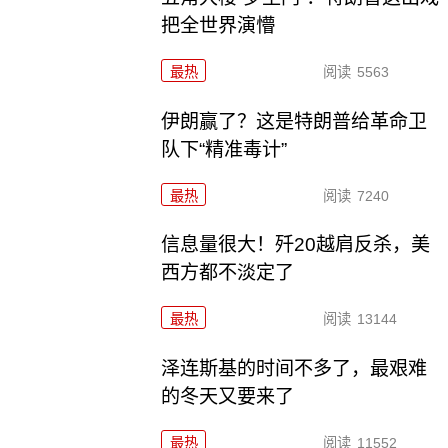
把全世界演懵
最热
阅读
5563
伊朗赢了？这是特朗普给革命卫
队下“精准毒计”
最热
阅读
7240
信息量很大！歼20越肩反杀，美
西方都不淡定了
最热
阅读
13144
泽连斯基的时间不多了，最艰难
的冬天又要来了
最热
阅读
11552