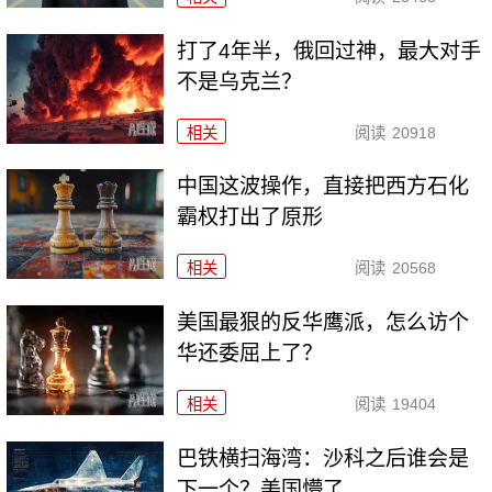
打了4年半，俄回过神，最大对手
不是乌克兰？
相关
阅读
20918
中国这波操作，直接把西方石化
霸权打出了原形
相关
阅读
20568
美国最狠的反华鹰派，怎么访个
华还委屈上了？
相关
阅读
19404
巴铁横扫海湾：沙科之后谁会是
下一个？美国懵了