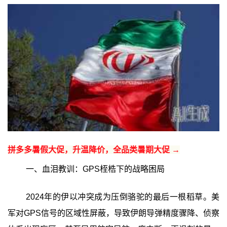
拼多多暑假大促，升温降价，全品类暑期大促 →
一、血泪教训：GPS桎梏下的战略困局
2024年的伊以冲突成为压倒骆驼的最后一根稻草。美
军对GPS信号的区域性屏蔽，导致伊朗导弹精度骤降、侦察