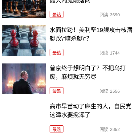
最大内鬼刚落网
最热
阅读
3690
水面拉跨！美利坚19艘攻击核潜
艇改\"暗杀艇\"？
最热
阅读
1744
普京终于想明白了？不把乌打
废，麻烦就无穷尽
最热
阅读
2556
高市早苗动了麻生的人，自民党
这潭水要搅浑了
最热
阅读
2852