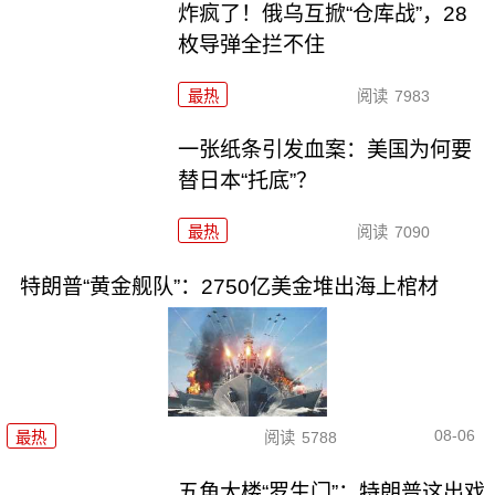
炸疯了！俄乌互掀“仓库战”，28
枚导弹全拦不住
最热
阅读
7983
一张纸条引发血案：美国为何要
替日本“托底”？
最热
阅读
7090
特朗普“黄金舰队”：2750亿美金堆出海上棺材
08-06
最热
阅读
5788
五角大楼“罗生门”：特朗普这出戏