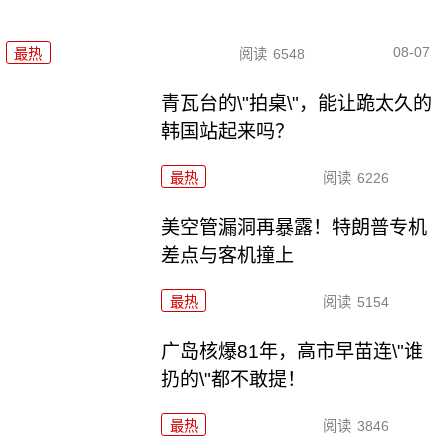
08-07
最热
阅读
6548
青瓦台的\"拍桌\"，能让跪太久的
韩国站起来吗？
最热
阅读
6226
美空管漏洞再暴露！特朗普专机
差点与客机撞上
最热
阅读
5154
广岛核爆81年，高市早苗连\"谁
扔的\"都不敢提！
最热
阅读
3846