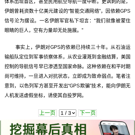
体系出现盲区，甚至民用航空导航一度中断。更讽刺的是，
伊朗曾耗资数十亿美元建设的“智能交通网络”，因依赖GPS
信号沦为摆设。一名伊朗军官私下坦言：“我们就像被蒙住
眼睛的巨人，空有力量却无处施展。”
事实上，伊朗对GPS的依赖已持续三十年。从石油运
输船队定位到军事侦察体系，从农业灌溉到金融结算，美国
控制的导航信号早已渗透至国家命脉。这种依赖在和平时期
尚可维持，一旦进入对抗状态，立即成为致命弱点。笔者注
意到，以色列军方甚至开发出“GPS欺骗”技术，能向伊朗无
人机发送虚假坐标，诱使其自投罗网。
上一页
下一页