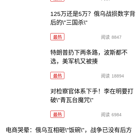
125万还是5万？俄乌战损数字背
后的\"三国杀\"
最热
阅读
8847
特朗普扔下两条路，波斯都不
选，美军机又被揍
最热
阅读
18894
对检察官体系下手！李在明要打
破\"青瓦台魔咒\"
最热
阅读
6984
电商哭晕：俄乌互相砸\"饭碗\"，战争已没有后方