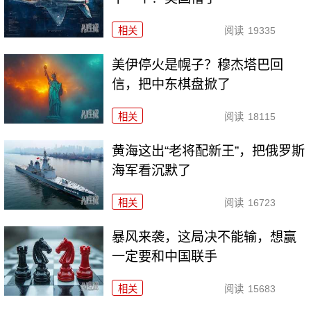
相关
阅读
19335
美伊停火是幌子？穆杰塔巴回
信，把中东棋盘掀了
相关
阅读
18115
黄海这出“老将配新王”，把俄罗斯
海军看沉默了
相关
阅读
16723
暴风来袭，这局决不能输，想赢
一定要和中国联手
相关
阅读
15683