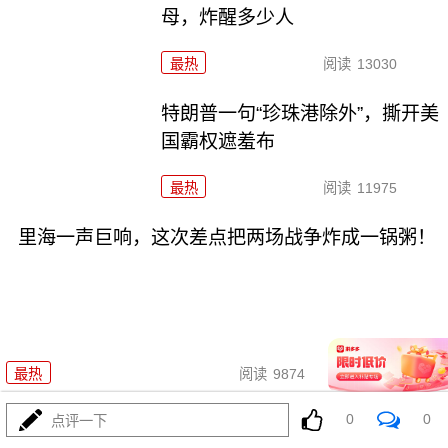
母，炸醒多少人
最热
阅读
13030
特朗普一句“珍珠港除外”，撕开美
国霸权遮羞布
最热
阅读
11975
里海一声巨响，这次差点把两场战争炸成一锅粥！
08-05
最热
阅读
9874
0
0
731！特高课还魂！高市早苗两把
点评一下