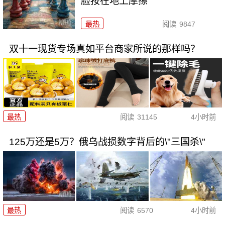
脸按在地上摩擦
最热
阅读
9847
双十一现货专场真如平台商家所说的那样吗？
最热
阅读
31145
4小时前
125万还是5万？俄乌战损数字背后的\"三国杀\"
最热
阅读
6570
4小时前