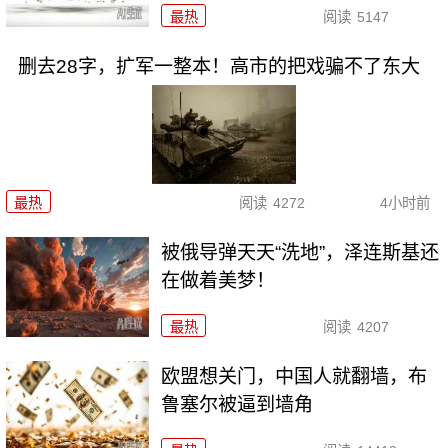
最热
阅读
5147
删去28字，扩军一整本！高市的把戏骗不了东大
最热
阅读
4272
4小时前
被俄导弹天天“洗地”，泽连斯基还
在做着美梦！
最热
阅读
4207
欧盟想关门，中国人就翻墙，布
鲁塞尔被逼到墙角