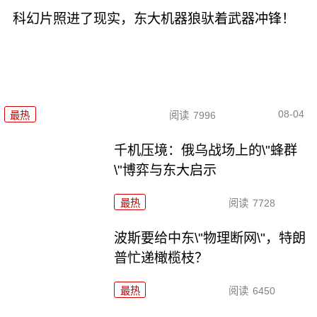
科幻片照进了现实，东大机器狼驮着武器冲锋！
08-04
最热
阅读
7996
千机压境：俄乌战场上的\"蜂群
\"博弈与东大启示
最热
阅读
7728
波斯要给中东\"物理断网\"，特朗
普忙递橄榄枝？
最热
阅读
6450