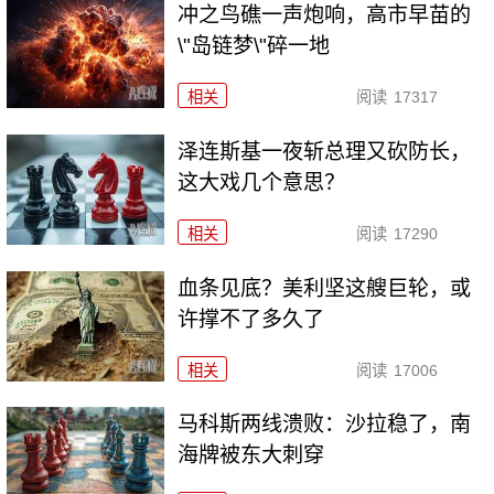
冲之鸟礁一声炮响，高市早苗的
\"岛链梦\"碎一地
相关
阅读
17317
泽连斯基一夜斩总理又砍防长，
这大戏几个意思？
相关
阅读
17290
血条见底？美利坚这艘巨轮，或
许撑不了多久了
相关
阅读
17006
马科斯两线溃败：沙拉稳了，南
海牌被东大刺穿