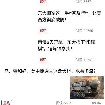
最热
阅读
3667
东大海军这一手\"普及牌\"，让美
西方彻底破防！
最热
阅读
22765
南海6天禁航，东大摆下“阳谋
棋”，锤炼铁拳头！
最热
阅读
19891
马、特和好，美中期选举这盘大棋，水有多深？
08-04
最热
阅读
5684