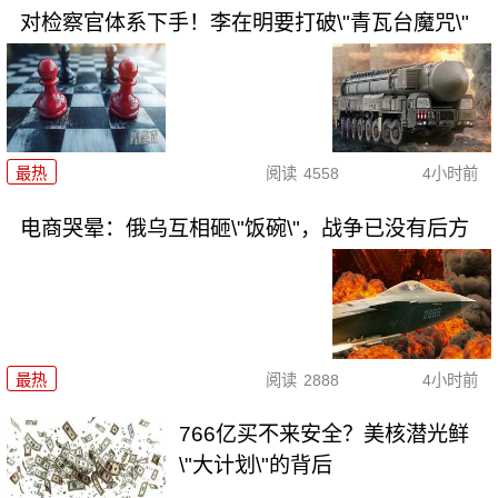
对检察官体系下手！李在明要打破\"青瓦台魔咒\"
最热
阅读
4558
4小时前
电商哭晕：俄乌互相砸\"饭碗\"，战争已没有后方
最热
阅读
2888
4小时前
766亿买不来安全？美核潜光鲜
\"大计划\"的背后