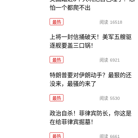
怕一个都爬不出
最热
阅读
16518
上将一封信捅破天！美军五艘驱
逐舰要盖三口锅！
最热
阅读
6921
特朗普要对伊朗动手？最狠的还
没来，最骚的来了
最热
阅读
5530
政治自杀！菲律宾防长，你这是
在给菲律宾掘墓！
最热
阅读
6661