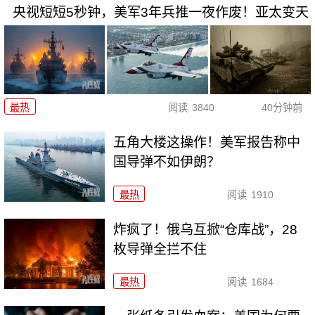
央视短短5秒钟，美军3年兵推一夜作废！亚太变天
最热
阅读
3840
40分钟前
五角大楼这操作！美军报告称中
国导弹不如伊朗？
最热
阅读
1910
炸疯了！俄乌互掀“仓库战”，28
枚导弹全拦不住
最热
阅读
1684