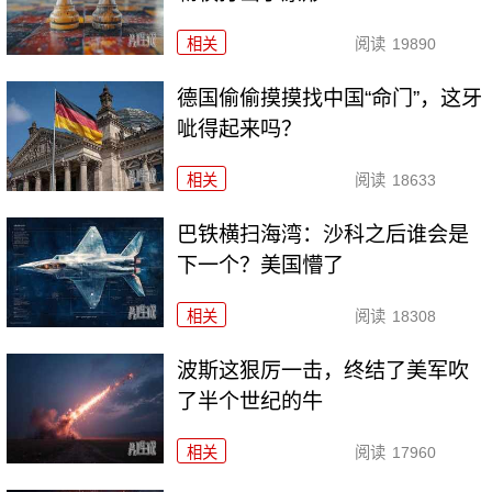
相关
阅读
19890
德国偷偷摸摸找中国“命门”，这牙
呲得起来吗？
相关
阅读
18633
巴铁横扫海湾：沙科之后谁会是
下一个？美国懵了
相关
阅读
18308
波斯这狠厉一击，终结了美军吹
了半个世纪的牛
相关
阅读
17960