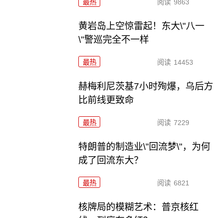
最热
阅读
9863
黄岩岛上空惊雷起！东大\"八一
\"警巡完全不一样
最热
阅读
14453
赫梅利尼茨基7小时殉爆，乌后方
比前线更致命
最热
阅读
7229
特朗普的制造业\"回流梦\"，为何
成了回流东大？
最热
阅读
6821
核牌局的模糊艺术：普京核红