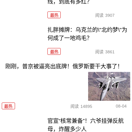
线，到底有多红？
最热
阅读
3907
扎胖摊牌：乌克兰的\"北约梦\"为
何成了一地鸡毛？
最热
阅读
3861
刚刚，普京被逼亮出底牌！俄罗斯要干大事了！
08-04
最热
阅读
14895
官宣“核常兼备”！六爷挂弹反航
母，炸醒多少人