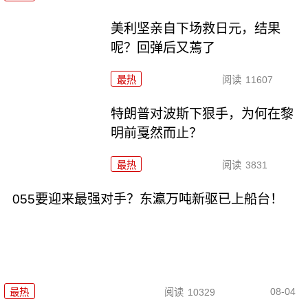
美利坚亲自下场救日元，结果
呢？回弹后又蔫了
最热
阅读
11607
特朗普对波斯下狠手，为何在黎
明前戛然而止？
最热
阅读
3831
055要迎来最强对手？东瀛万吨新驱已上船台！
08-04
最热
阅读
10329