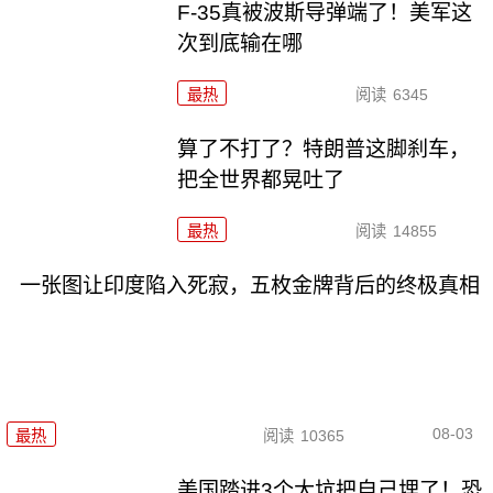
F-35真被波斯导弹端了！美军这
次到底输在哪
最热
阅读
6345
算了不打了？特朗普这脚刹车，
把全世界都晃吐了
最热
阅读
14855
一张图让印度陷入死寂，五枚金牌背后的终极真相
08-03
最热
阅读
10365
美国踏进3个大坑把自己埋了！恐