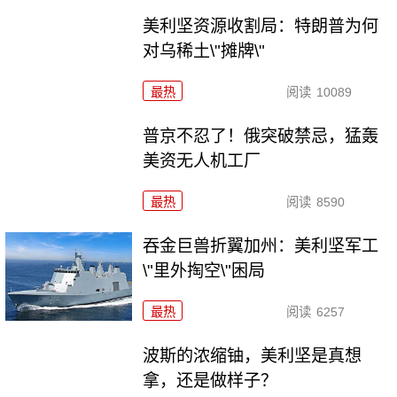
美利坚资源收割局：特朗普为何
对乌稀土\"摊牌\"
最热
阅读
10089
普京不忍了！俄突破禁忌，猛轰
美资无人机工厂
最热
阅读
8590
吞金巨兽折翼加州：美利坚军工
\"里外掏空\"困局
最热
阅读
6257
波斯的浓缩铀，美利坚是真想
拿，还是做样子？