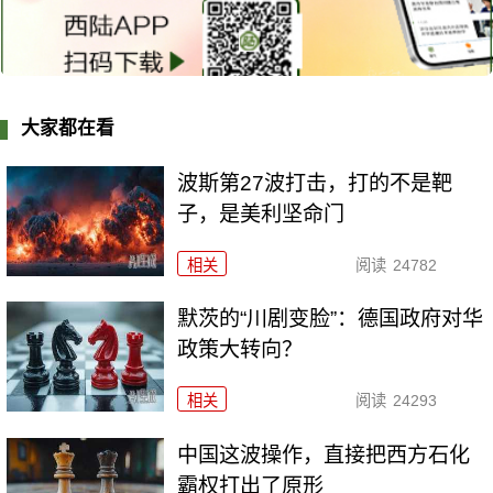
大家都在看
波斯第27波打击，打的不是靶
子，是美利坚命门
相关
阅读
24782
默茨的“川剧变脸”：德国政府对华
政策大转向？
相关
阅读
24293
中国这波操作，直接把西方石化
霸权打出了原形