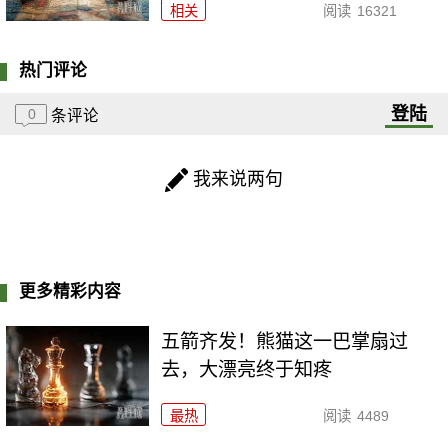
相关
阅读
16321
热门评论
登陆
0
条评论
我来说两句
更多精彩内容
五箭齐发！熊猫这一巴掌扇过
去，大漂亮终于知疼
最热
阅读
4489