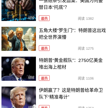
一张纸条引发血案：美国为何要
替日本“托底”？
最热
阅读
1382
五角大楼“罗生门”：特朗普这出戏
把全世界演懵
最热
阅读
1275
特朗普“黄金舰队”：2750亿美金
堆出海上棺材
最热
阅读
1106
伊朗赢了？这是特朗普给革命卫
队下“精准毒计”