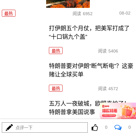
08-02
最热
阅读
6952
打伊朗五个月仗，把美军打成了
“十口锅九个盖”
最热
阅读
5406
特朗普要对伊朗“断气断电”？这豪
赌让全球买单
最热
阅读
4572
五万人一夜破城，欧盟真怕了！
特朗普拿美国说事
最热
阅读
14983
0
0
点评一下