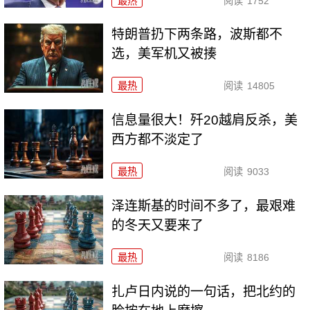
最热
阅读
1752
特朗普扔下两条路，波斯都不
选，美军机又被揍
最热
阅读
14805
信息量很大！歼20越肩反杀，美
西方都不淡定了
最热
阅读
9033
泽连斯基的时间不多了，最艰难
的冬天又要来了
最热
阅读
8186
扎卢日内说的一句话，把北约的