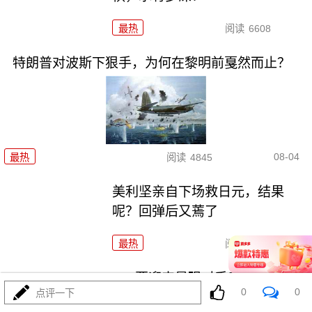
最热
阅读
6608
特朗普对波斯下狠手，为何在黎明前戛然而止？
08-04
最热
阅读
4845
美利坚亲自下场救日元，结果
呢？回弹后又蔫了
最热
阅读
12583
055要迎来最强对手？东瀛万吨新
0
0
点评一下
驱已上船台！