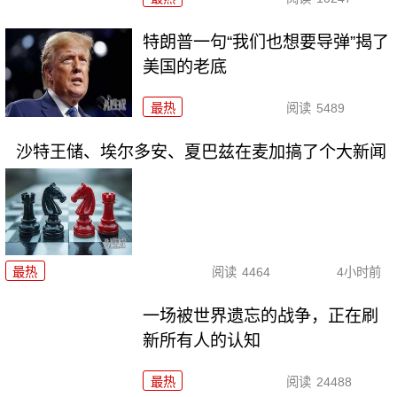
特朗普一句“我们也想要导弹”揭了
美国的老底
最热
阅读
5489
沙特王储、埃尔多安、夏巴兹在麦加搞了个大新闻
最热
阅读
4464
4小时前
一场被世界遗忘的战争，正在刷
新所有人的认知
最热
阅读
24488