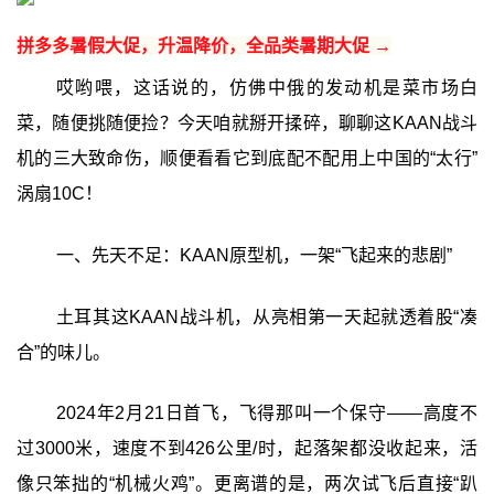
拼多多暑假大促，升温降价，全品类暑期大促 →
哎哟喂，这话说的，仿佛中俄的发动机是菜市场白
菜，随便挑随便捡？今天咱就掰开揉碎，聊聊这KAAN战斗
机的三大致命伤，顺便看看它到底配不配用上中国的“太行”
涡扇10C！
一、先天不足：KAAN原型机，一架“飞起来的悲剧”
土耳其这KAAN战斗机，从亮相第一天起就透着股“凑
合”的味儿。
2024年2月21日首飞，飞得那叫一个保守——高度不
过3000米，速度不到426公里/时，起落架都没收起来，活
像只笨拙的“机械火鸡”。更离谱的是，两次试飞后直接“趴