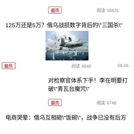
最热
阅读
18425
125万还是5万？俄乌战损数字背后的\"三国杀\"
08-06
最热
阅读
8640
对检察官体系下手！李在明要打
破\"青瓦台魔咒\"
最热
阅读
6746
电商哭晕：俄乌互相砸\"饭碗\"，战争已没有后方