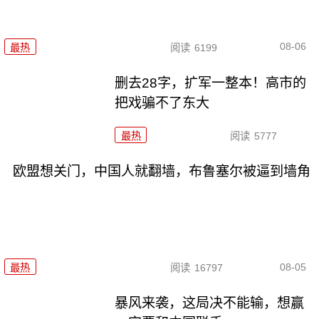
08-06
最热
阅读
6199
删去28字，扩军一整本！高市的
把戏骗不了东大
最热
阅读
5777
欧盟想关门，中国人就翻墙，布鲁塞尔被逼到墙角
08-05
最热
阅读
16797
暴风来袭，这局决不能输，想赢