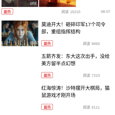
08-07
最热
阅读
15210
莫迪开大！砸碎印军17个司令
部，重组指挥结构
最热
阅读
8460
五箭齐发：东大这次出手，没给
美方留半点幻想
最热
阅读
7223
红海惊涛！沙特摆开大棋局，猫
鼠游戏才刚开场
最热
阅读
6111