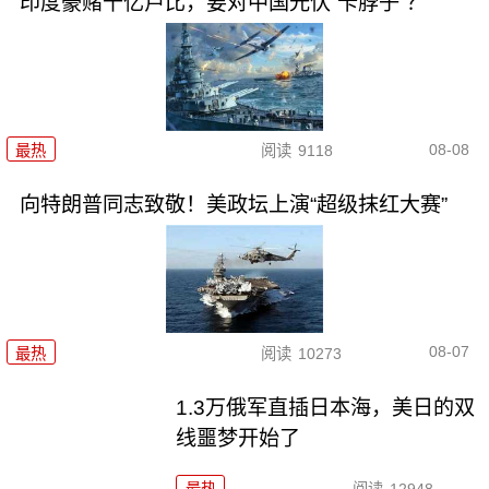
印度豪赌千亿卢比，要对中国光伏“卡脖子”？
08-08
最热
阅读
9118
向特朗普同志致敬！美政坛上演“超级抹红大赛”
08-07
最热
阅读
10273
1.3万俄军直插日本海，美日的双
线噩梦开始了
最热
阅读
12948