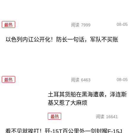
08-05
最热
阅读
7999
以色列内讧公开化！防长一句话，军队不买账
08-05
最热
阅读
6463
土耳其货船在黑海遭袭，泽连斯
基又惹了大麻烦
最热
阅读
16641
看不见就挨打！歼-15T百公里外一剑封喉F-15J