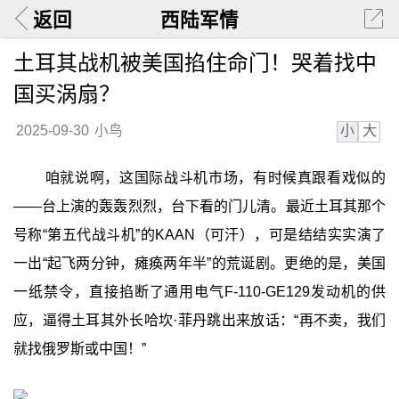
返回
西陆军情
土耳其战机被美国掐住命门！哭着找中
国买涡扇？
小
大
2025-09-30
小鸟
咱就说啊，这国际战斗机市场，有时候真跟看戏似的
——台上演的轰轰烈烈，台下看的门儿清。最近土耳其那个
号称“第五代战斗机”的KAAN（可汗），可是结结实实演了
一出“起飞两分钟，瘫痪两年半”的荒诞剧。更绝的是，美国
一纸禁令，直接掐断了通用电气F-110-GE129发动机的供
应，逼得土耳其外长哈坎·菲丹跳出来放话：“再不卖，我们
就找俄罗斯或中国！”