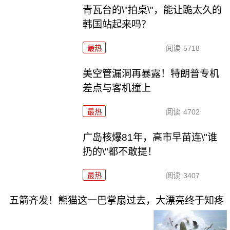
青瓦台的\"拍桌\"，能让跪太久的
韩国站起来吗？
最热
阅读
5718
美空管漏洞再暴露！特朗普专机
差点与客机撞上
最热
阅读
4702
广岛核爆81年，高市早苗连\"谁
扔的\"都不敢提！
最热
阅读
3407
五箭齐发！熊猫这一巴掌扇过去，大漂亮终于知疼