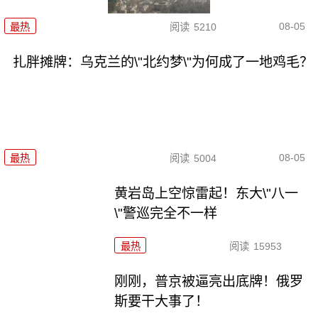
08-05
最热
阅读
5210
扎胖摊牌：乌克兰的\"北约梦\"为何成了一地鸡毛？
08-05
最热
阅读
5004
黄岩岛上空惊雷起！东大\"八一
\"警巡完全不一样
最热
阅读
15953
刚刚，普京被逼亮出底牌！俄罗
斯要干大事了！