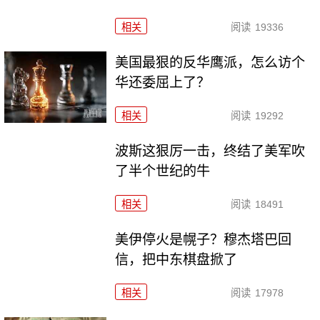
相关
阅读
19336
美国最狠的反华鹰派，怎么访个
华还委屈上了？
相关
阅读
19292
波斯这狠厉一击，终结了美军吹
了半个世纪的牛
相关
阅读
18491
美伊停火是幌子？穆杰塔巴回
信，把中东棋盘掀了
相关
阅读
17978