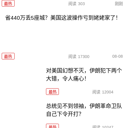
最热
阅读
303
刚刚
省440万丢5座城？美国这波操作亏到姥姥家了！
08-08
最热
阅读
17300
对美国幻想不灭，伊朗犯下两个
大错，令人痛心！
最热
阅读
12004
总统见不到领袖，伊朗革命卫队
自己下令开打？
最热
阅读
10247