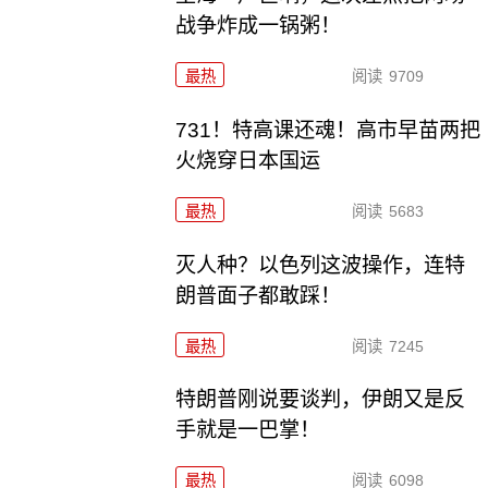
战争炸成一锅粥！
最热
阅读
9709
731！特高课还魂！高市早苗两把
火烧穿日本国运
最热
阅读
5683
灭人种？以色列这波操作，连特
朗普面子都敢踩！
最热
阅读
7245
特朗普刚说要谈判，伊朗又是反
手就是一巴掌！
最热
阅读
6098