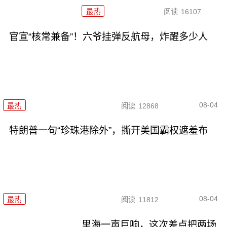
最热
阅读
16107
官宣“核常兼备”！六爷挂弹反航母，炸醒多少人
08-04
最热
阅读
12868
特朗普一句“珍珠港除外”，撕开美国霸权遮羞布
08-04
最热
阅读
11812
里海一声巨响，这次差点把两场