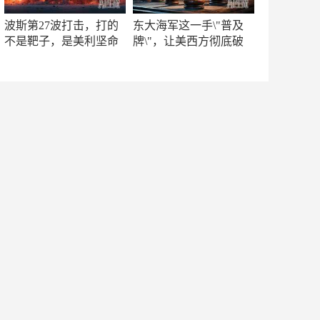
波斯第27波打击，打的
东大海军这一手\"普及
不是靶子，是美利坚命
牌\"，让美西方彻底破
门
防！