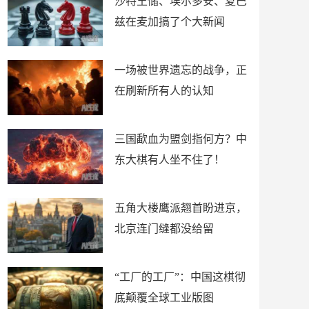
沙特王储、埃尔多安、夏巴
兹在麦加搞了个大新闻
一场被世界遗忘的战争，正
在刷新所有人的认知
三国歃血为盟剑指何方？中
东大棋有人坐不住了！
五角大楼鹰派翘首盼进京，
北京连门缝都没给留
“工厂的工厂”：中国这棋彻
底颠覆全球工业版图