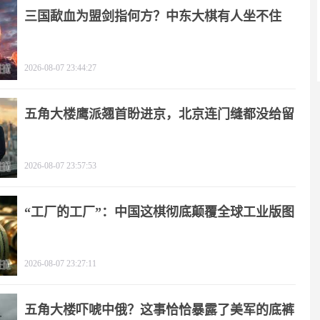
三国歃血为盟剑指何方？中东大棋有人坐不住
了！
2026-08-07 23:44:27
五角大楼鹰派翘首盼进京，北京连门缝都没给留
2026-08-07 23:57:53
“工厂的工厂”：中国这棋彻底颠覆全球工业版图
2026-08-07 23:27:11
五角大楼吓唬中俄？这事恰恰暴露了美军的底裤