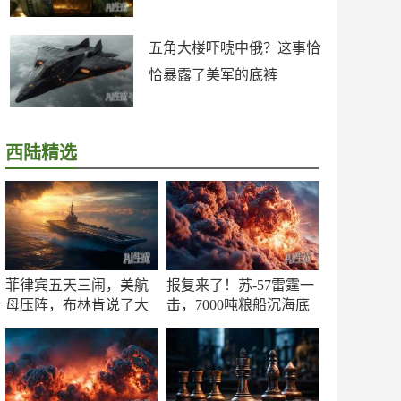
五角大楼吓唬中俄？这事恰
恰暴露了美军的底裤
西陆精选
菲律宾五天三闹，美航
报复来了！苏-57雷霆一
母压阵，布林肯说了大
击，7000吨粮船沉海底
实话