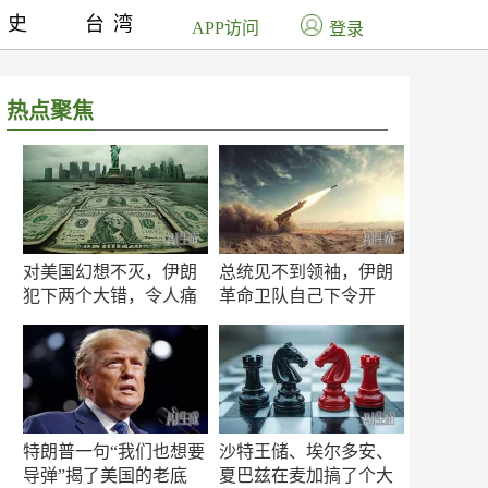
历史
台湾
APP访问
登录
热点聚焦
对美国幻想不灭，伊朗
总统见不到领袖，伊朗
犯下两个大错，令人痛
革命卫队自己下令开
心！
打？
特朗普一句“我们也想要
沙特王储、埃尔多安、
导弹”揭了美国的老底
夏巴兹在麦加搞了个大