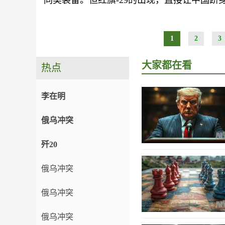
同类装备。但红旗-29的出现，直接让中国跻
1
2
3
大家都在看
热点
李在明
俄乌冲突
歼20
俄乌冲突
俄乌冲突
俄乌冲突