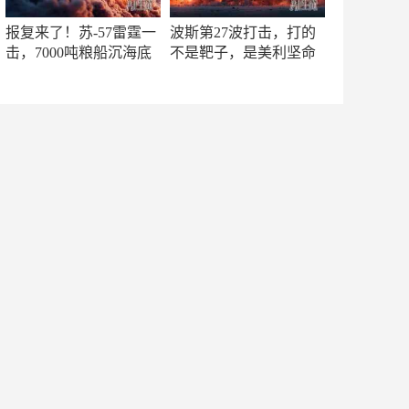
报复来了！苏-57雷霆一
波斯第27波打击，打的
击，7000吨粮船沉海底
不是靶子，是美利坚命
门