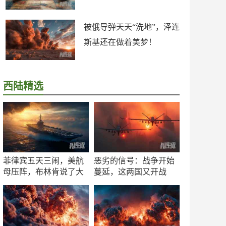
被俄导弹天天“洗地”，泽连
斯基还在做着美梦！
西陆精选
菲律宾五天三闹，美航
恶劣的信号：战争开始
母压阵，布林肯说了大
蔓延，这两国又开战
实话
了！