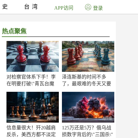
历史
台湾
APP访问
登录
热点聚焦
对检察官体系下手！李
泽连斯基的时间不多
在明要打破\"青瓦台魔
了，最艰难的冬天又要
咒\"
来了
信息量很大！歼20越肩
125万还是5万？俄乌战
反杀，美西方都不淡定
损数字背后的\"三国杀\"