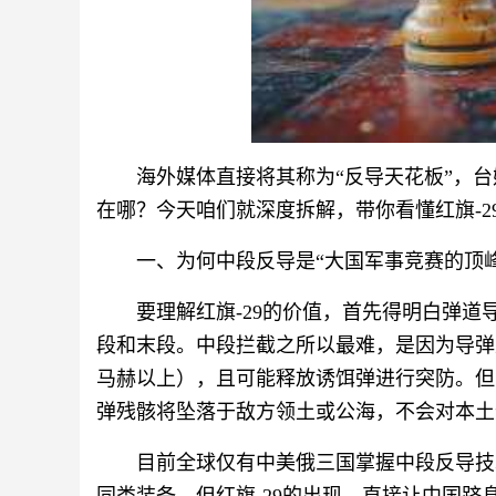
海外媒体直接将其称为“反导天花板”，台
在哪？今天咱们就深度拆解，带你看懂红旗-2
一、为何中段反导是“大国军事竞赛的顶峰
要理解红旗-29的价值，首先得明白弹
段和末段。中段拦截之所以最难，是因为导弹
马赫以上），且可能释放诱饵弹进行突防。但
弹残骸将坠落于敌方领土或公海，不会对本土
目前全球仅有中美俄三国掌握中段反导技术。