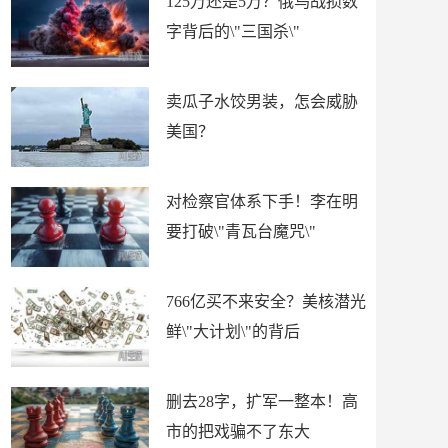
125万还是5万？俄乌战损数
字背后的\"三国杀\"
卖瓜子水饺男装，怎会威胁
美国？
对检察官体系下手！李在明
要打破\"青瓦台魔咒\"
766亿买不来安全？美核潜光
鲜\"大计划\"的背后
删去28字，扩军一整本！高
市的把戏骗不了东大