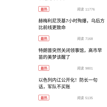
最热
阅读
11776
赫梅利尼茨基7小时殉爆，乌后方
比前线更致命
最热
阅读
7168
特朗普突然关闭领事馆，高市早
苗的美梦该醒了
最热
阅读
9801
以色列内讧公开化！防长一句
话，军队不买账
最热
阅读
5135