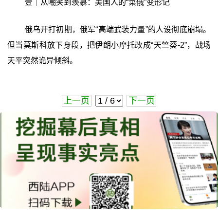
壹｜从嘲笑到羡慕：美国人的“菜俄”变形记
俄乌开打初期，俄军“高端武装力量”的人设彻底崩塌。
但当莫斯科放下身段，把伊朗小摩托改成“天竺葵-2”，战场
天平突然诡异倾斜。
上一页
下一页