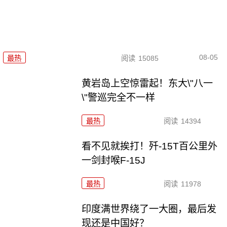
08-05
最热
阅读
15085
黄岩岛上空惊雷起！东大\"八一
\"警巡完全不一样
最热
阅读
14394
看不见就挨打！歼-15T百公里外
一剑封喉F-15J
最热
阅读
11978
印度满世界绕了一大圈，最后发
现还是中国好？