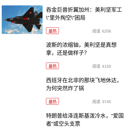
吞金巨兽折翼加州：美利坚军工
\"里外掏空\"困局
最热
阅读
6206
波斯的浓缩铀，美利坚是真想
拿，还是做样子？
最热
阅读
4150
西班牙在北非的那块飞地休达，
为何突然炸了锅
最热
阅读
3745
特朗普给泽连斯基泼冷水，“爱国
者”或空头支票