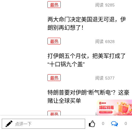
最热
阅读
9285
两大命门决定美国退无可退，伊
朗别再幻想了！
最热
阅读
6928
打伊朗五个月仗，把美军打成了
“十口锅九个盖”
最热
阅读
5377
特朗普要对伊朗“断气断电”？这豪
赌让全球买单
最热
阅读
4529
0
0
点评一下
铁证出台！菲律宾求锤得锤！解