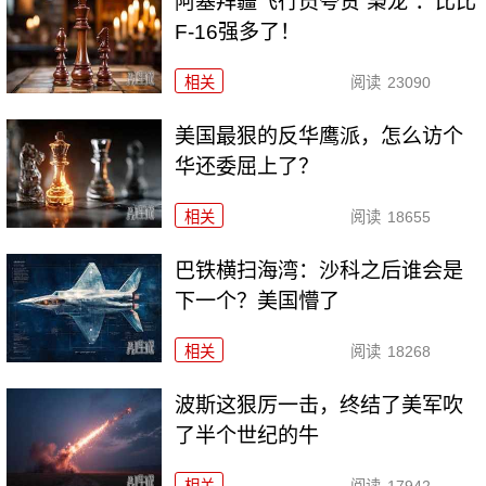
阿塞拜疆飞行员夸赞“枭龙”：比比
F-16强多了！
相关
阅读
23090
美国最狠的反华鹰派，怎么访个
华还委屈上了？
相关
阅读
18655
巴铁横扫海湾：沙科之后谁会是
下一个？美国懵了
相关
阅读
18268
波斯这狠厉一击，终结了美军吹
了半个世纪的牛
相关
阅读
17942