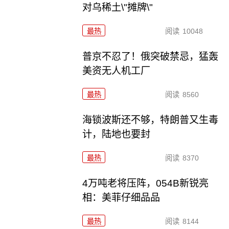
对乌稀土\"摊牌\"
最热
阅读
10048
普京不忍了！俄突破禁忌，猛轰
美资无人机工厂
最热
阅读
8560
海锁波斯还不够，特朗普又生毒
计，陆地也要封
最热
阅读
8370
4万吨老将压阵，054B新锐亮
相：美菲仔细品品
最热
阅读
8144