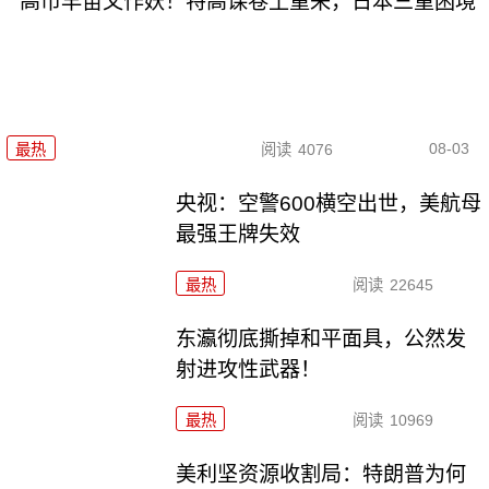
高市早苗又作妖！特高课卷土重来，日本三重困境
08-03
最热
阅读
4076
央视：空警600横空出世，美航母
最强王牌失效
最热
阅读
22645
东瀛彻底撕掉和平面具，公然发
射进攻性武器！
最热
阅读
10969
美利坚资源收割局：特朗普为何