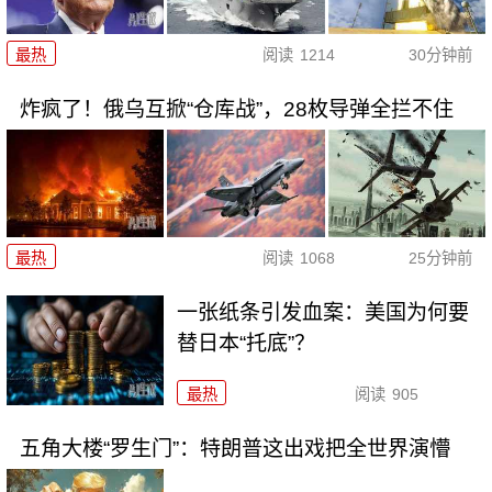
最热
阅读
1214
30分钟前
炸疯了！俄乌互掀“仓库战”，28枚导弹全拦不住
最热
阅读
1068
25分钟前
一张纸条引发血案：美国为何要
替日本“托底”？
最热
阅读
905
五角大楼“罗生门”：特朗普这出戏把全世界演懵