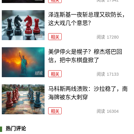
泽连斯基一夜斩总理又砍防长，
这大戏几个意思？
相关
阅读
17280
美伊停火是幌子？穆杰塔巴回
信，把中东棋盘掀了
相关
阅读
17133
马科斯两线溃败：沙拉稳了，南
海牌被东大刺穿
相关
阅读
16304
热门评论