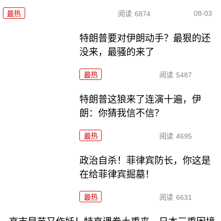
08-03
最热
阅读
6874
特朗普要对伊朗动手？最狠的还
没来，最骚的来了
最热
阅读
5487
特朗普这狼来了连演十遍，伊
朗：你猜我信不信？
最热
阅读
4695
政治自杀！菲律宾防长，你这是
在给菲律宾掘墓！
最热
阅读
6631