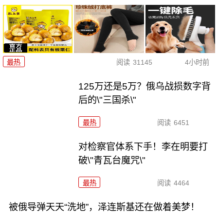
最热
阅读
31145
4小时前
125万还是5万？俄乌战损数字背
后的\"三国杀\"
最热
阅读
6451
对检察官体系下手！李在明要打
破\"青瓦台魔咒\"
最热
阅读
4464
被俄导弹天天“洗地”，泽连斯基还在做着美梦！