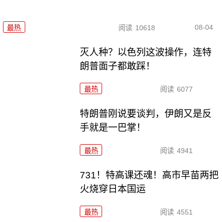
08-04
最热
阅读
10618
灭人种？以色列这波操作，连特
朗普面子都敢踩！
最热
阅读
6077
特朗普刚说要谈判，伊朗又是反
手就是一巴掌！
最热
阅读
4941
731！特高课还魂！高市早苗两把
火烧穿日本国运
最热
阅读
4551