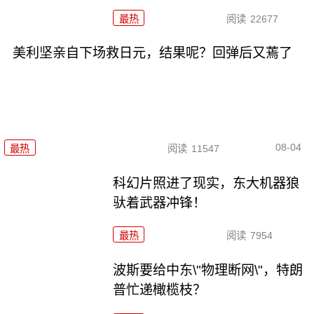
最热
阅读
22677
美利坚亲自下场救日元，结果呢？回弹后又蔫了
08-04
最热
阅读
11547
科幻片照进了现实，东大机器狼
驮着武器冲锋！
最热
阅读
7954
波斯要给中东\"物理断网\"，特朗
普忙递橄榄枝？