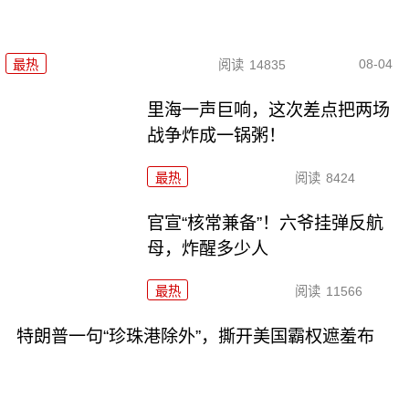
08-04
最热
阅读
14835
里海一声巨响，这次差点把两场
战争炸成一锅粥！
最热
阅读
8424
官宣“核常兼备”！六爷挂弹反航
母，炸醒多少人
最热
阅读
11566
特朗普一句“珍珠港除外”，撕开美国霸权遮羞布