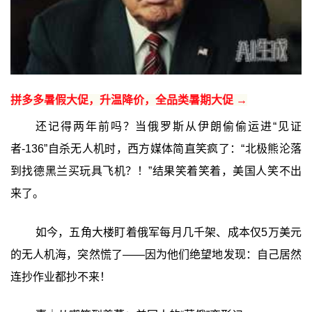
拼多多暑假大促，升温降价，全品类暑期大促 →
还记得两年前吗？当俄罗斯从伊朗偷偷运进“见证
者-136”自杀无人机时，西方媒体简直笑疯了：“北极熊沦落
到找德黑兰买玩具飞机？！”结果笑着笑着，美国人笑不出
来了。
如今，五角大楼盯着俄军每月几千架、成本仅5万美元
的无人机海，突然慌了——因为他们绝望地发现：自己居然
连抄作业都抄不来！