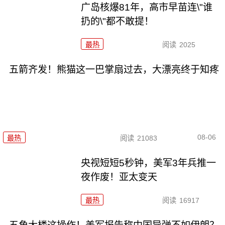
广岛核爆81年，高市早苗连\"谁
扔的\"都不敢提！
最热
阅读
2025
五箭齐发！熊猫这一巴掌扇过去，大漂亮终于知疼
08-06
最热
阅读
21083
央视短短5秒钟，美军3年兵推一
夜作废！亚太变天
最热
阅读
16917