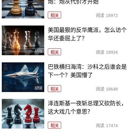
炮：炮灰代价才开始
相关
阅读
18972
美国最狠的反华鹰派，怎么访个
华还委屈上了？
相关
阅读
18934
巴铁横扫海湾：沙科之后谁会是
下一个？美国懵了
相关
阅读
18648
泽连斯基一夜斩总理又砍防长，
这大戏几个意思？
相关
阅读
17474