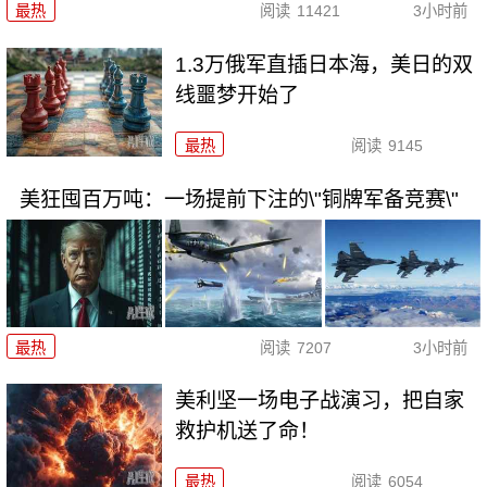
最热
阅读
11421
3小时前
1.3万俄军直插日本海，美日的双
线噩梦开始了
最热
阅读
9145
美狂囤百万吨：一场提前下注的\"铜牌军备竞赛\"
最热
阅读
7207
3小时前
美利坚一场电子战演习，把自家
救护机送了命！
最热
阅读
6054