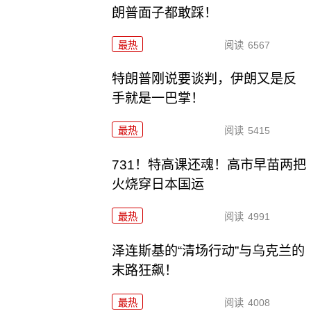
朗普面子都敢踩！
最热
阅读
6567
特朗普刚说要谈判，伊朗又是反
手就是一巴掌！
最热
阅读
5415
731！特高课还魂！高市早苗两把
火烧穿日本国运
最热
阅读
4991
泽连斯基的“清场行动”与乌克兰的
末路狂飙！
最热
阅读
4008