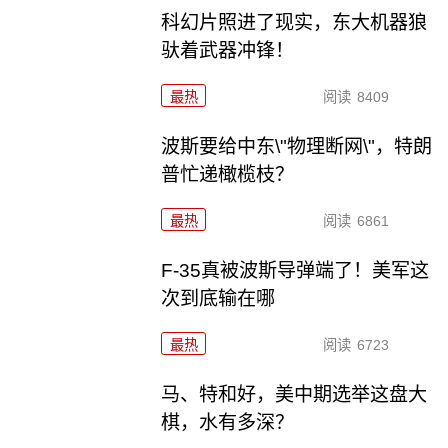
科幻片照进了现实，东大机器狼
驮着武器冲锋！
最热
阅读
8409
波斯要给中东\"物理断网\"，特朗
普忙递橄榄枝？
最热
阅读
6861
F-35真被波斯导弹端了！美军这
次到底输在哪
最热
阅读
6723
马、特和好，美中期选举这盘大
棋，水有多深？