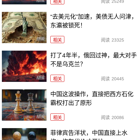
相关
阅读
25249
“去美元化”加速，美债无人问津，
东瀛被锁死！
相关
阅读
23325
打了4年半，俄回过神，最大对手
不是乌克兰？
相关
阅读
20445
中国这波操作，直接把西方石化
霸权打出了原形
相关
阅读
20086
菲律宾告洋状，中国直接上水