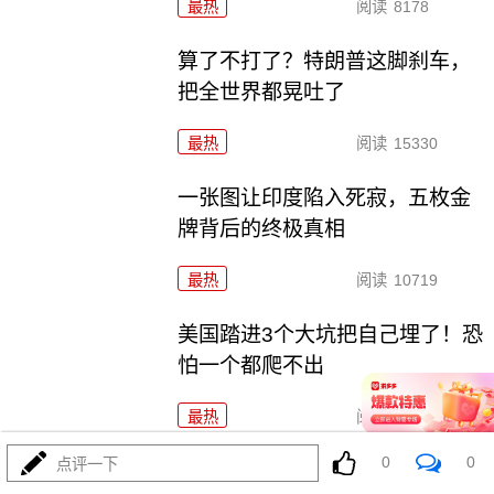
最热
阅读
8178
算了不打了？特朗普这脚刹车，
把全世界都晃吐了
最热
阅读
15330
一张图让印度陷入死寂，五枚金
牌背后的终极真相
最热
阅读
10719
美国踏进3个大坑把自己埋了！恐
怕一个都爬不出
最热
阅读
17176
0
0
点评一下
上将一封信捅破天！美军五艘驱