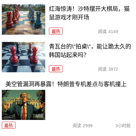
红海惊涛！沙特摆开大棋局，猫
鼠游戏才刚开场
最热
阅读
4149
青瓦台的\"拍桌\"，能让跪太久的
韩国站起来吗？
最热
阅读
3872
美空管漏洞再暴露！特朗普专机差点与客机撞上
最热
阅读
2999
3小时前