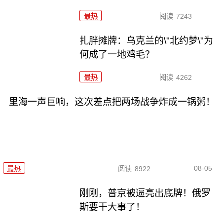
最热
阅读
7243
扎胖摊牌：乌克兰的\"北约梦\"为
何成了一地鸡毛？
最热
阅读
4262
里海一声巨响，这次差点把两场战争炸成一锅粥！
08-05
最热
阅读
8922
刚刚，普京被逼亮出底牌！俄罗
斯要干大事了！