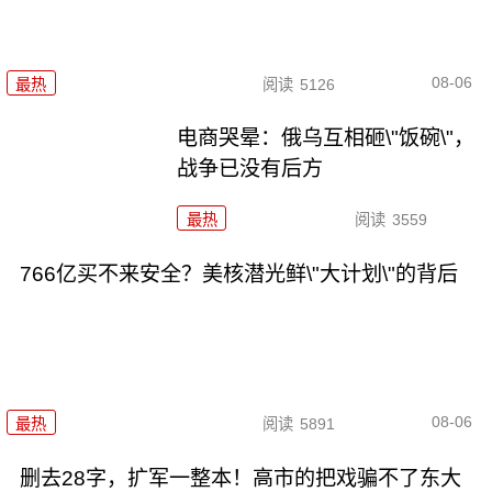
08-06
最热
阅读
5126
电商哭晕：俄乌互相砸\"饭碗\"，
战争已没有后方
最热
阅读
3559
766亿买不来安全？美核潜光鲜\"大计划\"的背后
08-06
最热
阅读
5891
删去28字，扩军一整本！高市的把戏骗不了东大