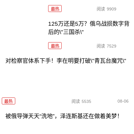
最热
阅读
9909
125万还是5万？俄乌战损数字背
后的\"三国杀\"
最热
阅读
7529
对检察官体系下手！李在明要打破\"青瓦台魔咒\"
08-06
最热
阅读
5535
被俄导弹天天“洗地”，泽连斯基还在做着美梦！