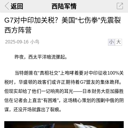
返回
西陆军情
G7对中印加关税？美国“七伤拳”先震裂
西方阵营
小
大
2025-09-16
小鸟
昨夜，西太平洋暗流骤起。
当特朗普在“真相社交”上咆哮着要对中印征收100%关
税时，华盛顿的政客们或许正期待着G7盟友的集体跪拜。
但现实却给了他们一记响亮的耳光——日本财务大臣加藤胜
信在记者会上直言“有困难”，这场精心策划的围剿中俄的阴
谋，还没开场就露出了裂痕。