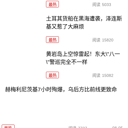
最热
阅读
5033
土耳其货船在黑海遭袭，泽连斯
基又惹了大麻烦
最热
阅读
15820
黄岩岛上空惊雷起！东大\"八一
\"警巡完全不一样
最热
阅读
15082
赫梅利尼茨基7小时殉爆，乌后方比前线更致命
08-05