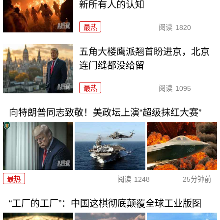
新所有人的认知
最热
阅读
1820
五角大楼鹰派翘首盼进京，北京
连门缝都没给留
最热
阅读
1095
向特朗普同志致敬！美政坛上演“超级抹红大赛”
最热
阅读
1248
25分钟前
“工厂的工厂”：中国这棋彻底颠覆全球工业版图