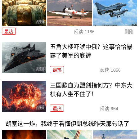
最热
阅读
1186
刚刚
五角大楼吓唬中俄？这事恰恰暴
露了美军的底裤
最热
阅读
1056
三国歃血为盟剑指何方？中东大
棋有人坐不住了！
最热
阅读
964
胡塞这一炸，我终于看懂伊朗总统昨天那句话了