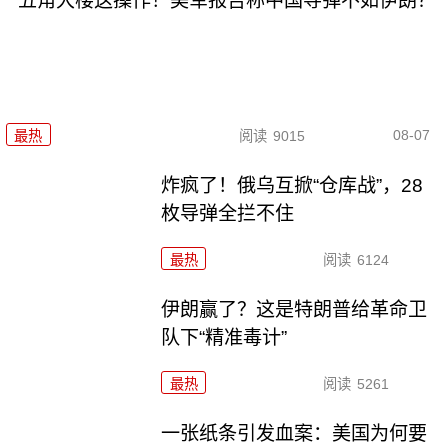
五角大楼这操作！美军报告称中国导弹不如伊朗？
08-07
最热
阅读
9015
炸疯了！俄乌互掀“仓库战”，28
枚导弹全拦不住
最热
阅读
6124
伊朗赢了？这是特朗普给革命卫
队下“精准毒计”
最热
阅读
5261
一张纸条引发血案：美国为何要