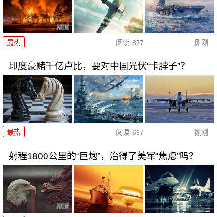
最热
阅读
877
刚刚
印度豪赌千亿卢比，要对中国光伏“卡脖子”？
最热
阅读
697
刚刚
射程1800公里的“巨炮”，治得了美军“焦虑”吗？