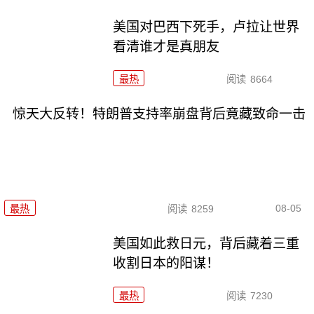
美国对巴西下死手，卢拉让世界
看清谁才是真朋友
最热
阅读
8664
惊天大反转！特朗普支持率崩盘背后竟藏致命一击
08-05
最热
阅读
8259
美国如此救日元，背后藏着三重
收割日本的阳谋！
最热
阅读
7230