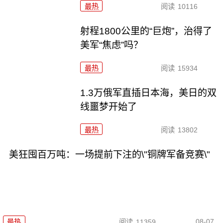
最热
阅读
10116
射程1800公里的“巨炮”，治得了
美军“焦虑”吗？
最热
阅读
15934
1.3万俄军直插日本海，美日的双
线噩梦开始了
最热
阅读
13802
美狂囤百万吨：一场提前下注的\"铜牌军备竞赛\"
08-07
最热
阅读
11359