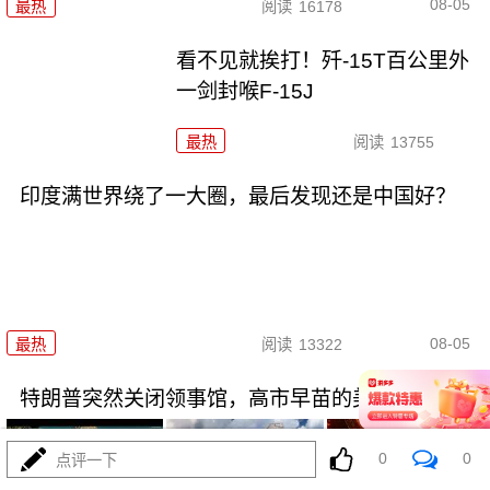
08-05
最热
阅读
16178
看不见就挨打！歼-15T百公里外
一剑封喉F-15J
最热
阅读
13755
印度满世界绕了一大圈，最后发现还是中国好？
08-05
最热
阅读
13322
特朗普突然关闭领事馆，高市早苗的美梦该醒了
0
0
点评一下