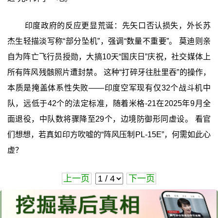
印度政府的反应更显荒诞：先矢口否认损失，外长苏
杰生轻描淡写称“部分坠机”，强调“数量不重要”。 莫迪则亲
自为阵亡飞行员授勋，大搞10天“国庆日”庆祝，社交媒体上
所有阵风残骸照片遭封禁。 这种“打碎牙往肚里吞”的操作，
本质是掩盖体系性失败——印度空军现有仅32个战斗机中
队，远低于42个的法定标准，随着米格-21在2025年9月全
面退役，中队数将骤降至29个，边境防御形同虚设。 看官
们想想，若真如印方吹嘘的“阵风压制PL-15E”，何需如此心
虚？
上一页
下一页