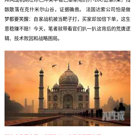
骸散落在克什米尔山谷，证据确凿。 法国达索公司怕是做
梦都要笑醒：自家战机被当靶子打，买家却加倍下单，这生
意稳赚不赔！今天，笔者就带看官们扒一扒这背后的荒唐逻
辑、技术败因和战略困局。