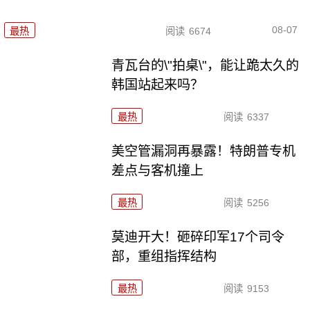
08-07
最热
阅读
6674
青瓦台的\"拍桌\"，能让跪太久的
韩国站起来吗？
最热
阅读
6337
美空管漏洞再暴露！特朗普专机
差点与客机撞上
最热
阅读
5256
莫迪开大！砸碎印军17个司令
部，重组指挥结构
最热
阅读
9153