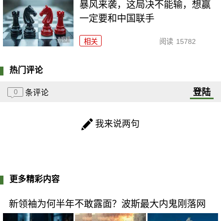
暴风来袭，这局决不能输，想赢
一定要和中国联手
相关
阅读
15782
热门评论
登陆
0
条评论
我来说两句
更多精彩内容
新领袖为何半年不敢露面？波斯最大内鬼刚落网