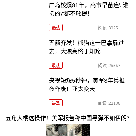
广岛核爆81年，高市早苗连\"谁
扔的\"都不敢提！
最热
阅读
3925
五箭齐发！熊猫这一巴掌扇过
去，大漂亮终于知疼
最热
阅读
25557
央视短短5秒钟，美军3年兵推一
夜作废！亚太变天
最热
阅读
22135
五角大楼这操作！美军报告称中国导弹不如伊朗？