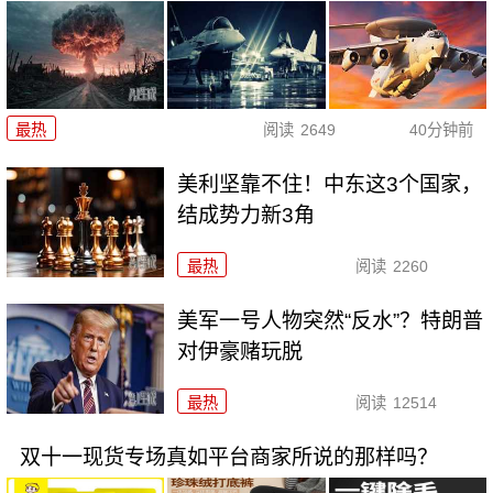
最热
阅读
2649
40分钟前
美利坚靠不住！中东这3个国家，
结成势力新3角
最热
阅读
2260
美军一号人物突然“反水”？特朗普
对伊豪赌玩脱
最热
阅读
12514
双十一现货专场真如平台商家所说的那样吗？