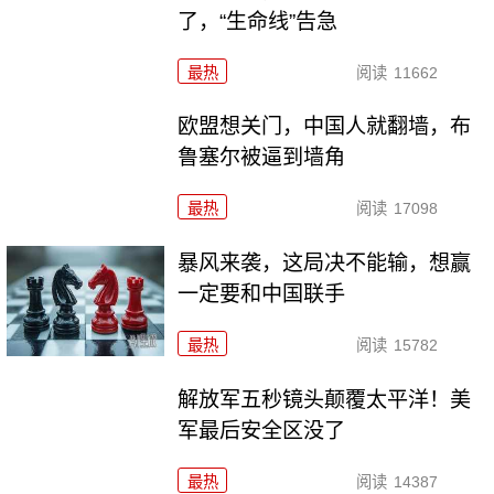
了，“生命线”告急
最热
阅读
11662
欧盟想关门，中国人就翻墙，布
鲁塞尔被逼到墙角
最热
阅读
17098
暴风来袭，这局决不能输，想赢
一定要和中国联手
最热
阅读
15782
解放军五秒镜头颠覆太平洋！美
军最后安全区没了
最热
阅读
14387