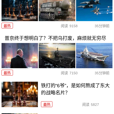
最热
阅读
9158
35分钟前
普京终于想明白了？不把乌打废，麻烦就无穷尽
最热
阅读
7150
35分钟前
铁打的“6爷”，是如何熬成了东大
的战略名片？
最热
阅读
5827