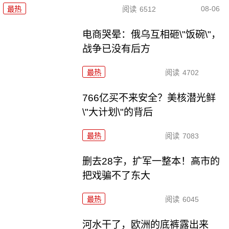
08-06
最热
阅读
6512
电商哭晕：俄乌互相砸\"饭碗\"，
战争已没有后方
最热
阅读
4702
766亿买不来安全？美核潜光鲜
\"大计划\"的背后
最热
阅读
7083
删去28字，扩军一整本！高市的
把戏骗不了东大
最热
阅读
6045
河水干了，欧洲的底裤露出来