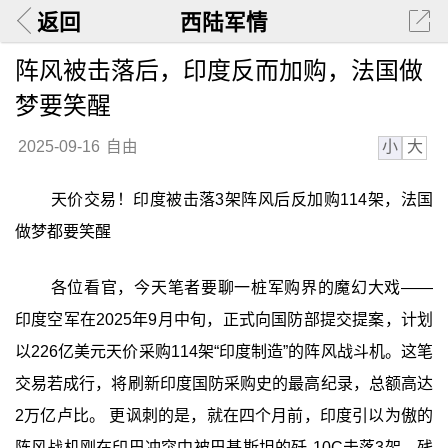
返回
西陆军情
阵风被击落后，印度反而加购，法国做
梦要笑醒
小
大
2025-09-16
自由
天价交易！印度被击落3架阵风后反加购114架，法国
做梦都要笑醒
各位看官，今天笔者要聊一桩军购界的魔幻大戏——
印度空军在2025年9月中旬，正式向国防部提交提案，计划
以226亿美元天价采购114架“印度制造”的阵风战斗机。这笔
交易若成行，将刷新印度国防采购史的最高纪录，总额高达
2万亿卢比。 更讽刺的是，就在四个月前，印度引以为傲的
阵风战机刚在印巴冲突中被巴基斯坦的歼-10C击落3架，残