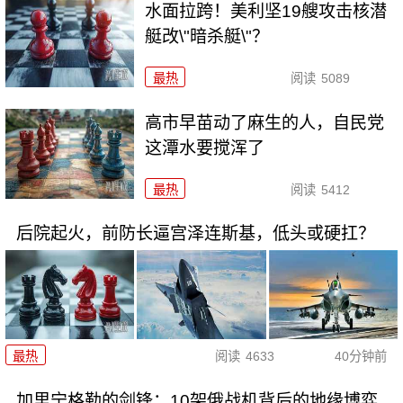
水面拉跨！美利坚19艘攻击核潜
艇改\"暗杀艇\"？
最热
阅读
5089
高市早苗动了麻生的人，自民党
这潭水要搅浑了
最热
阅读
5412
后院起火，前防长逼宫泽连斯基，低头或硬扛？
最热
阅读
4633
40分钟前
加里宁格勒的剑锋：10架俄战机背后的地缘博弈