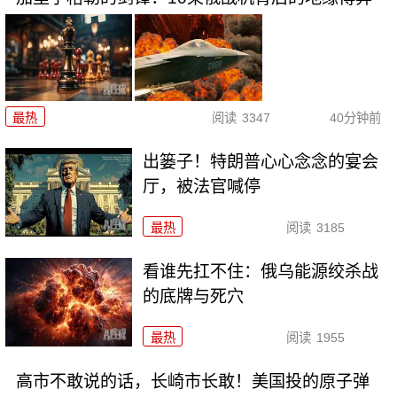
最热
阅读
3347
40分钟前
出篓子！特朗普心心念念的宴会
厅，被法官喊停
最热
阅读
3185
看谁先扛不住：俄乌能源绞杀战
的底牌与死穴
最热
阅读
1955
高市不敢说的话，长崎市长敢！美国投的原子弹