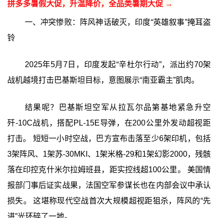
拼多多暑假大促，升温降价，全品类暑期大促 →
一、冲突惨败：阵风神话破灭，印度“英雄叙事”掩耳盗
铃
2025年5月7日，印度发起“辛杜尔行动”，派出约70架
战机越境打击巴基斯坦目标，意图展示“南亚霸主”肌肉。
结果呢？巴基斯坦空军从拉瓦尔品第基地紧急升空
歼-10C战机，搭配PL-15E导弹，在200公里外发动超视距
打击。 短短一小时空战，巴方宣布击落至少6架印机，包括
3架阵风、1架苏-30MKI、1架米格-29和1架幻影2000，残骸
落在印控克什米尔拉姆班县，距实控线超100公里。 美国情
报部门事后证实战果，法国空军参谋长也在内部会议中承认
损失。 这堪称现代空战首次大规模超视距狙杀，阵风的“先
进”光环碎了一地。