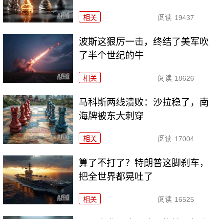
相关
阅读
19437
波斯这狠厉一击，终结了美军吹
了半个世纪的牛
相关
阅读
18626
马科斯两线溃败：沙拉稳了，南
海牌被东大刺穿
相关
阅读
17004
算了不打了？特朗普这脚刹车，
把全世界都晃吐了
相关
阅读
16525