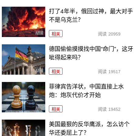
打了4年半，俄回过神，最大对手
不是乌克兰？
相关
阅读
20959
德国偷偷摸摸找中国“命门”，这牙
呲得起来吗？
相关
阅读
19517
菲律宾告洋状，中国直接上水
炮：炮灰代价才开始
相关
阅读
19452
美国最狠的反华鹰派，怎么访个
华还委屈上了？