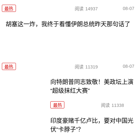
08-07
最热
阅读
14937
胡塞这一炸，我终于看懂伊朗总统昨天那句话了
08-07
最热
阅读
11319
向特朗普同志致敬！美政坛上演
“超级抹红大赛”
最热
阅读
11338
印度豪赌千亿卢比，要对中国光
伏“卡脖子”？