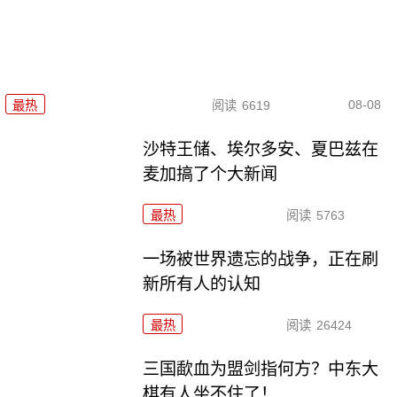
08-08
最热
阅读
6619
沙特王储、埃尔多安、夏巴兹在
麦加搞了个大新闻
最热
阅读
5763
一场被世界遗忘的战争，正在刷
新所有人的认知
最热
阅读
26424
三国歃血为盟剑指何方？中东大
棋有人坐不住了！