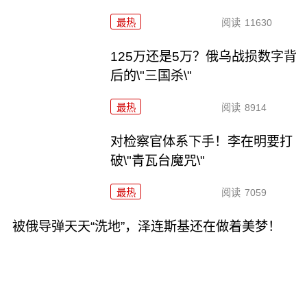
最热
阅读
11630
125万还是5万？俄乌战损数字背
后的\"三国杀\"
最热
阅读
8914
对检察官体系下手！李在明要打
破\"青瓦台魔咒\"
最热
阅读
7059
被俄导弹天天“洗地”，泽连斯基还在做着美梦！