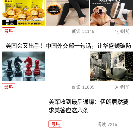
最热
阅读
31145
4小时前
美国会又出手！中国外交部一句话，让华盛顿破防
最热
阅读
11885
3小时前
美军收到最后通牒：伊朗居然要
求美答应这六条
最热
阅读
7215