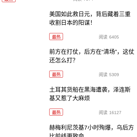
美国如此救日元，背后藏着三重
收割日本的阳谋！
最热
阅读
6405
前方在打仗，后方在“清场”，这仗
还怎么打？
最热
阅读
5309
土耳其货船在黑海遭袭，泽连斯
基又惹了大麻烦
最热
阅读
16127
赫梅利尼茨基7小时殉爆，乌后方
比前线更致命