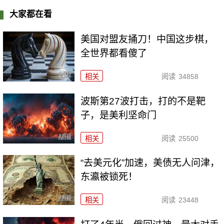
大家都在看
美国对盟友捅刀！中国这步棋，
全世界都看傻了
相关
阅读
34858
波斯第27波打击，打的不是靶
子，是美利坚命门
相关
阅读
25500
“去美元化”加速，美债无人问津，
东瀛被锁死！
相关
阅读
23448