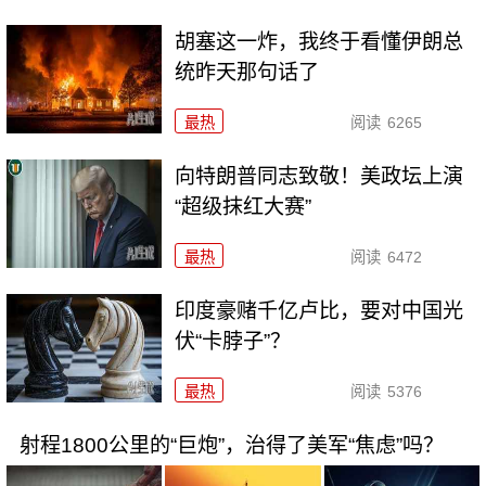
胡塞这一炸，我终于看懂伊朗总
统昨天那句话了
最热
阅读
6265
向特朗普同志致敬！美政坛上演
“超级抹红大赛”
最热
阅读
6472
印度豪赌千亿卢比，要对中国光
伏“卡脖子”？
最热
阅读
5376
射程1800公里的“巨炮”，治得了美军“焦虑”吗？