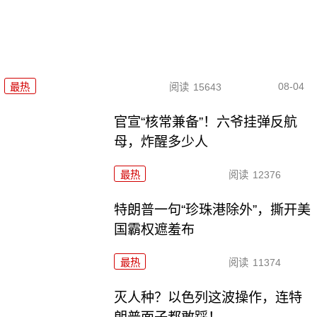
08-04
最热
阅读
15643
官宣“核常兼备”！六爷挂弹反航
母，炸醒多少人
最热
阅读
12376
特朗普一句“珍珠港除外”，撕开美
国霸权遮羞布
最热
阅读
11374
灭人种？以色列这波操作，连特