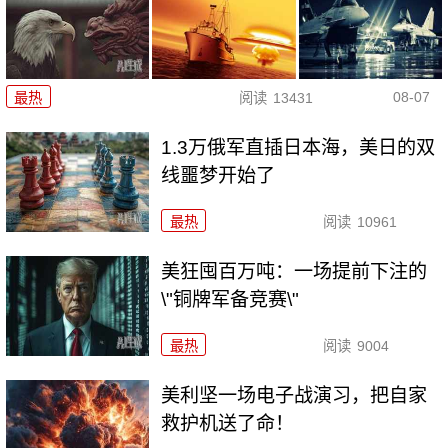
08-07
最热
阅读
13431
1.3万俄军直插日本海，美日的双
线噩梦开始了
最热
阅读
10961
美狂囤百万吨：一场提前下注的
\"铜牌军备竞赛\"
最热
阅读
9004
美利坚一场电子战演习，把自家
救护机送了命！