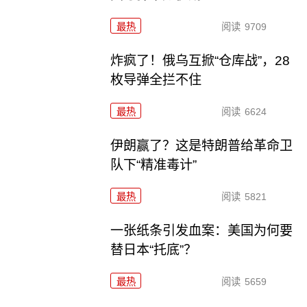
最热
阅读
9709
炸疯了！俄乌互掀“仓库战”，28
枚导弹全拦不住
最热
阅读
6624
伊朗赢了？这是特朗普给革命卫
队下“精准毒计”
最热
阅读
5821
一张纸条引发血案：美国为何要
替日本“托底”？
最热
阅读
5659