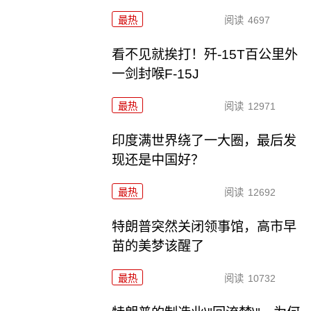
最热
阅读
4697
看不见就挨打！歼-15T百公里外
一剑封喉F-15J
最热
阅读
12971
印度满世界绕了一大圈，最后发
现还是中国好？
最热
阅读
12692
特朗普突然关闭领事馆，高市早
苗的美梦该醒了
最热
阅读
10732