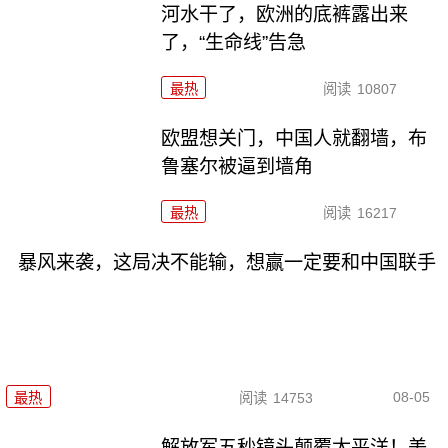
河水干了，欧洲的底裤露出来
了，“生命线”告急
最热
阅读
10807
欧盟想关门，中国人就翻墙，布
鲁塞尔被逼到墙角
最热
阅读
16217
暴风来袭，这局决不能输，想赢一定要和中国联手
08-05
最热
阅读
14753
解放军五秒镜头颠覆太平洋！美