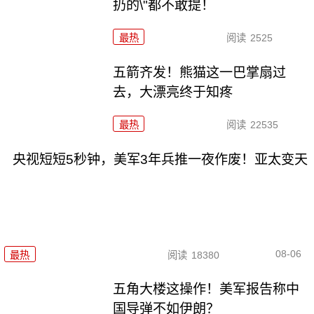
扔的\"都不敢提！
最热
阅读
2525
五箭齐发！熊猫这一巴掌扇过
去，大漂亮终于知疼
最热
阅读
22535
央视短短5秒钟，美军3年兵推一夜作废！亚太变天
08-06
最热
阅读
18380
五角大楼这操作！美军报告称中
国导弹不如伊朗？