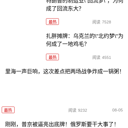
特朗普的制造业\"回流梦\"，为何
成了回流东大？
最热
阅读
7528
扎胖摊牌：乌克兰的\"北约梦\"为
何成了一地鸡毛？
最热
阅读
4551
里海一声巨响，这次差点把两场战争炸成一锅粥！
08-05
最热
阅读
9232
刚刚，普京被逼亮出底牌！俄罗斯要干大事了！