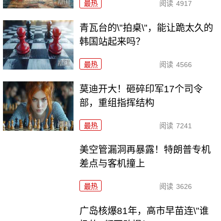
最热
阅读
4917
青瓦台的\"拍桌\"，能让跪太久的
韩国站起来吗？
最热
阅读
4566
莫迪开大！砸碎印军17个司令
部，重组指挥结构
最热
阅读
7241
美空管漏洞再暴露！特朗普专机
差点与客机撞上
最热
阅读
3626
广岛核爆81年，高市早苗连\"谁