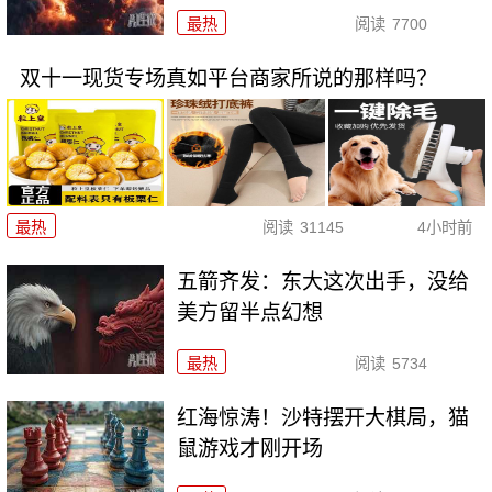
最热
阅读
7700
双十一现货专场真如平台商家所说的那样吗？
最热
阅读
31145
4小时前
五箭齐发：东大这次出手，没给
美方留半点幻想
最热
阅读
5734
红海惊涛！沙特摆开大棋局，猫
鼠游戏才刚开场