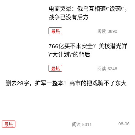
电商哭晕：俄乌互相砸\"饭碗\"，
战争已没有后方
最热
阅读
3890
766亿买不来安全？美核潜光鲜
\"大计划\"的背后
最热
阅读
6248
删去28字，扩军一整本！高市的把戏骗不了东大
08-06
最热
阅读
5311