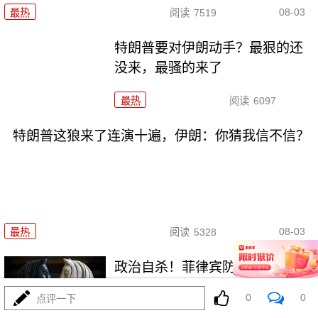
08-03
最热
阅读
7519
特朗普要对伊朗动手？最狠的还
没来，最骚的来了
最热
阅读
6097
特朗普这狼来了连演十遍，伊朗：你猜我信不信？
08-03
最热
阅读
5328
政治自杀！菲律宾防长，你这是
在给菲律宾掘墓！
0
0
点评一下