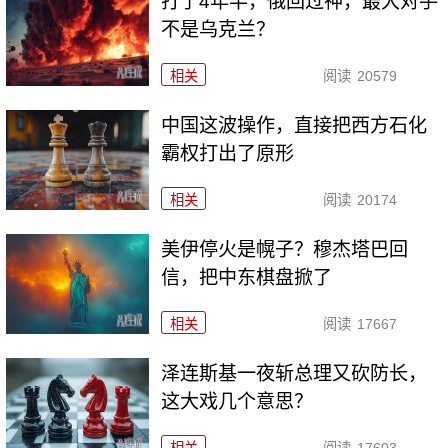
打了4年半，俄回过神，最大对手
不是乌克兰？
相关
阅读
20579
中国这波操作，直接把西方石化
霸权打出了原形
相关
阅读
20174
美伊停火是幌子？穆杰塔巴回
信，把中东棋盘掀了
相关
阅读
17667
泽连斯基一夜斩总理又砍防长，
这大戏几个意思？
相关
阅读
17603