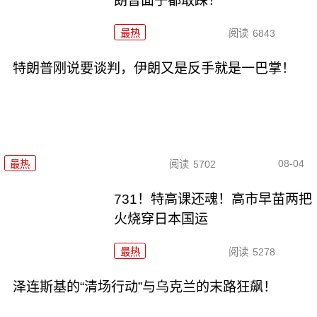
朗普面子都敢踩！
最热
阅读
6843
特朗普刚说要谈判，伊朗又是反手就是一巴掌！
08-04
最热
阅读
5702
731！特高课还魂！高市早苗两把
火烧穿日本国运
最热
阅读
5278
泽连斯基的“清场行动”与乌克兰的末路狂飙！