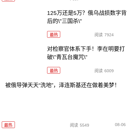
125万还是5万？俄乌战损数字背
后的\"三国杀\"
最热
阅读
7924
对检察官体系下手！李在明要打
破\"青瓦台魔咒\"
最热
阅读
6009
被俄导弹天天“洗地”，泽连斯基还在做着美梦！
08-06
最热
阅读
5549