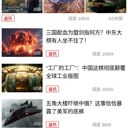
最热
阅读
10816
3小时前
三国歃血为盟剑指何方？中东大
棋有人坐不住了！
最热
阅读
10889
“工厂的工厂”：中国这棋彻底颠覆
全球工业版图
最热
阅读
10435
五角大楼吓唬中俄？这事恰恰暴
露了美军的底裤
最热
阅读
8839