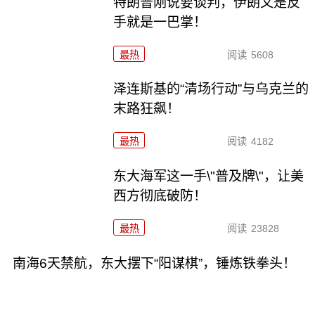
特朗普刚说要谈判，伊朗又是反
手就是一巴掌！
最热
阅读
5608
泽连斯基的“清场行动”与乌克兰的
末路狂飙！
最热
阅读
4182
东大海军这一手\"普及牌\"，让美
西方彻底破防！
最热
阅读
23828
南海6天禁航，东大摆下“阳谋棋”，锤炼铁拳头！