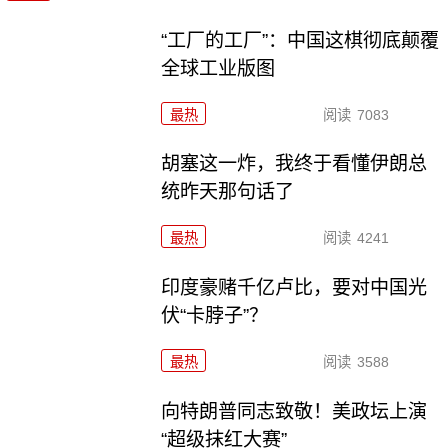
“工厂的工厂”：中国这棋彻底颠覆
全球工业版图
最热
阅读
7083
胡塞这一炸，我终于看懂伊朗总
统昨天那句话了
最热
阅读
4241
印度豪赌千亿卢比，要对中国光
伏“卡脖子”？
最热
阅读
3588
向特朗普同志致敬！美政坛上演
“超级抹红大赛”