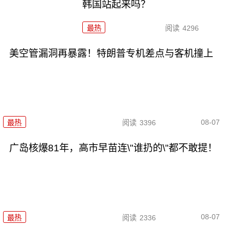
韩国站起来吗？
最热
阅读
4296
美空管漏洞再暴露！特朗普专机差点与客机撞上
08-07
最热
阅读
3396
广岛核爆81年，高市早苗连\"谁扔的\"都不敢提！
08-07
最热
阅读
2336