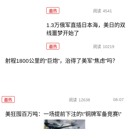
最热
阅读
4541
1.3万俄军直插日本海，美日的双
线噩梦开始了
最热
阅读
10219
射程1800公里的“巨炮”，治得了美军“焦虑”吗？
08-07
最热
阅读
12638
美狂囤百万吨：一场提前下注的\"铜牌军备竞赛\"