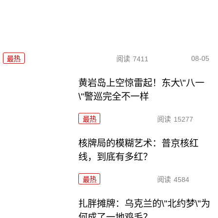
08-05
最热
阅读
7411
黄岩岛上空惊雷起！东大\"八一
\"警巡完全不一样
最热
阅读
15277
核牌局的模糊艺术：普京核红
线，到底有多红？
最热
阅读
4584
扎胖摊牌：乌克兰的\"北约梦\"为
何成了一地鸡毛？