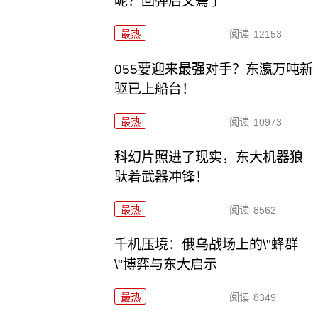
呢？回弹后又蔫了
最热
阅读
12153
055要迎来最强对手？东瀛万吨新
驱已上船台！
最热
阅读
10973
科幻片照进了现实，东大机器狼
驮着武器冲锋！
最热
阅读
8562
千机压境：俄乌战场上的\"蜂群
\"博弈与东大启示
最热
阅读
8349