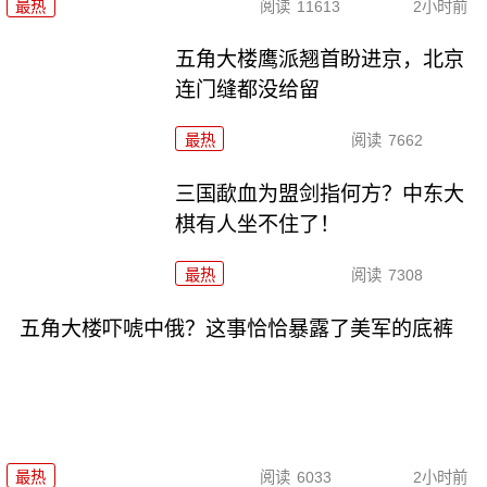
最热
阅读
11613
2小时前
五角大楼鹰派翘首盼进京，北京
连门缝都没给留
最热
阅读
7662
三国歃血为盟剑指何方？中东大
棋有人坐不住了！
最热
阅读
7308
五角大楼吓唬中俄？这事恰恰暴露了美军的底裤
最热
阅读
6033
2小时前