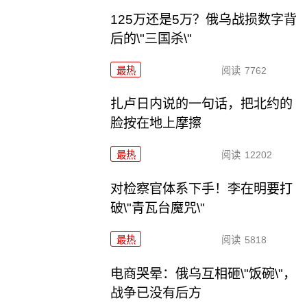
125万还是5万？俄乌战损数字背
后的\"三国杀\"
最热
阅读
7762
扎卢日内说的一句话，把北约的
脸按在地上摩擦
最热
阅读
12202
对检察官体系下手！李在明要打
破\"青瓦台魔咒\"
最热
阅读
5818
电商哭晕：俄乌互相砸\"饭碗\"，
战争已没有后方