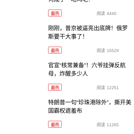
最热
阅读
4440
刚刚，普京被逼亮出底牌！俄罗
斯要干大事了！
最热
阅读
15529
官宣“核常兼备”！六爷挂弹反航
母，炸醒多少人
最热
阅读
12251
特朗普一句“珍珠港除外”，撕开美
国霸权遮羞布
最热
阅读
11265