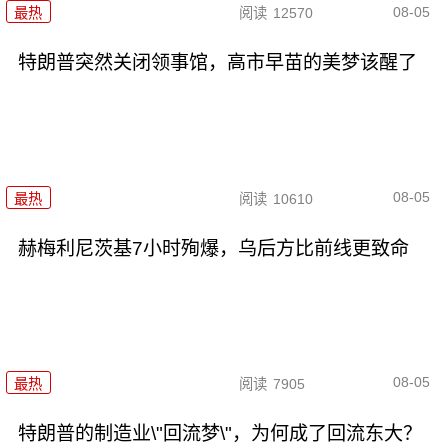
08-05
最热
阅读
12570
特朗普突然关闭领事馆，高市早苗的美梦该醒了
08-05
最热
阅读
10610
赫梅利尼茨基7小时殉爆，乌后方比前线更致命
08-05
最热
阅读
7905
特朗普的制造业\"回流梦\"，为何成了回流东大？