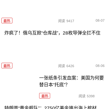
08-07
最热
阅读
9417
炸疯了！俄乌互掀“仓库战”，28枚导弹全拦不住
08-06
最热
阅读
6426
一张纸条引发血案：美国为何要
替日本“托底”？
最热
阅读
5398
特朗普“黄金舰队”：2750亿美金堆出海上棺材