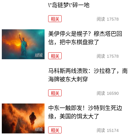
\"岛链梦\"碎一地
相关
阅读
17578
美伊停火是幌子？穆杰塔巴回
信，把中东棋盘掀了
相关
阅读
17578
马科斯两线溃败：沙拉稳了，南
海牌被东大刺穿
相关
阅读
16590
中东一触即发！沙特到生死边
缘，美国的饵太大了
相关
阅读
15174