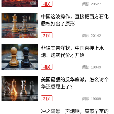
相关
阅读
20527
中国这波操作，直接把西方石化
霸权打出了原形
相关
阅读
20142
菲律宾告洋状，中国直接上水
炮：炮灰代价才开始
相关
阅读
19049
美国最狠的反华鹰派，怎么访个
华还委屈上了？
相关
阅读
19009
冲之鸟礁一声炮响，高市早苗的