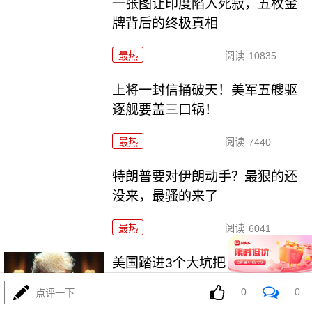
一张图让印度陷入死寂，五枚金
牌背后的终极真相
最热
阅读
10835
上将一封信捅破天！美军五艘驱
逐舰要盖三口锅！
最热
阅读
7440
特朗普要对伊朗动手？最狠的还
没来，最骚的来了
最热
阅读
6041
美国踏进3个大坑把自己埋了！恐
怕一个都爬不出
0
0
点评一下