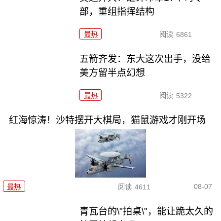
部，重组指挥结构
最热
阅读
6861
五箭齐发：东大这次出手，没给
美方留半点幻想
最热
阅读
5322
红海惊涛！沙特摆开大棋局，猫鼠游戏才刚开场
08-07
最热
阅读
4611
青瓦台的\"拍桌\"，能让跪太久的