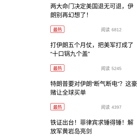
两大命门决定美国退无可退，伊
朗别再幻想了！
最热
阅读
6812
打伊朗五个月仗，把美军打成了
“十口锅九个盖”
最热
阅读
5245
特朗普要对伊朗“断气断电”？这豪
赌让全球买单
最热
阅读
4397
铁证出台！菲律宾求锤得锤！解
放军黄岩岛亮剑