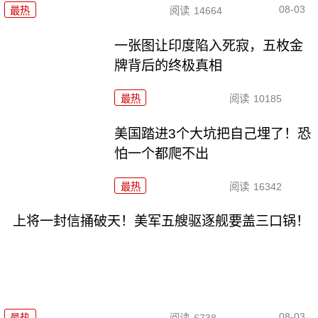
08-03
最热
阅读
14664
一张图让印度陷入死寂，五枚金
牌背后的终极真相
最热
阅读
10185
美国踏进3个大坑把自己埋了！恐
怕一个都爬不出
最热
阅读
16342
上将一封信捅破天！美军五艘驱逐舰要盖三口锅！
08-03
最热
阅读
6738