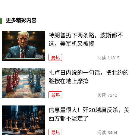
更多精彩内容
特朗普扔下两条路，波斯都不
选，美军机又被揍
最热
阅读
11315
扎卢日内说的一句话，把北约的
脸按在地上摩擦
最热
阅读
7242
信息量很大！歼20越肩反杀，美
西方都不淡定了
最热
阅读
6404