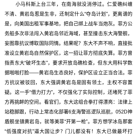
小马科斯上台三年，在南海就没消停过。仁爱礁纠缠
不清、黄岩岛惹是生非，还制定什么“夺岛计划”，更离谱的
是，向美国出租军事基地，把自己绑上战车当炮灰。菲方公
务船多次非法闯入黄岩岛邻近海域，甚至撞击东大海警舰，
妄图靠抗议博取国际同情。结果呢？东大不声不响，直接批
准设立黄岩岛自然保护区，这一招让菲方彻底失算。菲方曾
指责东大“破坏生态”，要求开放岛礁检查，但东大用科学数
据啪啪打脸——黄岩岛生态良好，保护区设立正当合法。菲
方抗议被驳回，东大强调黄岩岛是固有领土，主权不容置
疑。这一手“借力打力”，不仅强化了实际控制，还堵死了菲
方再挑衅的空间。看官们，东大这组合拳打得漂亮：法律上
站稳脚跟，行动上常态化部署6支海警巡逻队巡航，052D神
盾舰坐镇黄岩岛，就等美菲“开第一枪”。菲方想学冰岛那套
“低强度对抗”逼大国让步？门儿都没有！东大已做最坏打