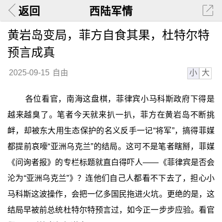
返回
西陆军情
黄岩岛变局，菲方自食其果，杜特尔特
预言成真
小
大
2025-09-15
自由
各位看官，南海这盘棋，菲律宾小马科斯政府下得是
越来越臭了。笔者今天就来扒一扒，菲方在黄岩岛不断挑
衅，却被东大用生态保护的名义反手一记“将军”，搞得菲媒
都提前哀嚎“亚洲乌克兰”的结局。这可不是笔者瞎掰，菲媒
《问询者报》的专栏标题就直白得吓人——《菲律宾是否会
沦为“亚洲乌克兰”》？连他们自己人都看不下去了，担心小
马科斯这波操作，会把一亿多国民拖进火坑。更绝的是，这
结局早被前总统杜特尔特预言过，如今正一步步应验。看官