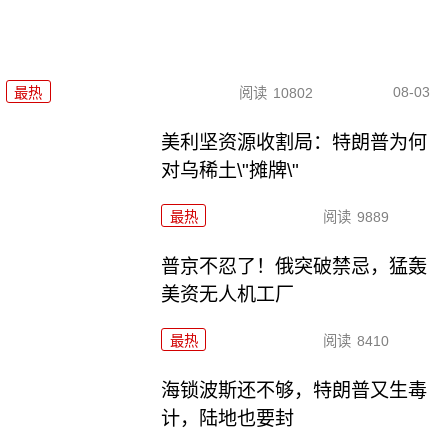
08-03
最热
阅读
10802
美利坚资源收割局：特朗普为何
对乌稀土\"摊牌\"
最热
阅读
9889
普京不忍了！俄突破禁忌，猛轰
美资无人机工厂
最热
阅读
8410
海锁波斯还不够，特朗普又生毒
计，陆地也要封