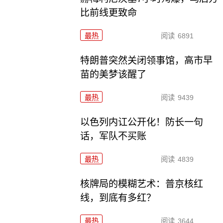
比前线更致命
最热
阅读
6891
特朗普突然关闭领事馆，高市早
苗的美梦该醒了
最热
阅读
9439
以色列内讧公开化！防长一句
话，军队不买账
最热
阅读
4839
核牌局的模糊艺术：普京核红
线，到底有多红？
最热
阅读
3644