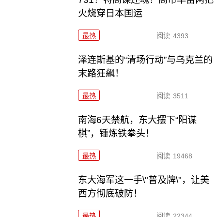
火烧穿日本国运
最热
阅读
4393
泽连斯基的“清场行动”与乌克兰的
末路狂飙！
最热
阅读
3511
南海6天禁航，东大摆下“阳谋
棋”，锤炼铁拳头！
最热
阅读
19468
东大海军这一手\"普及牌\"，让美
西方彻底破防！
最热
阅读
22344