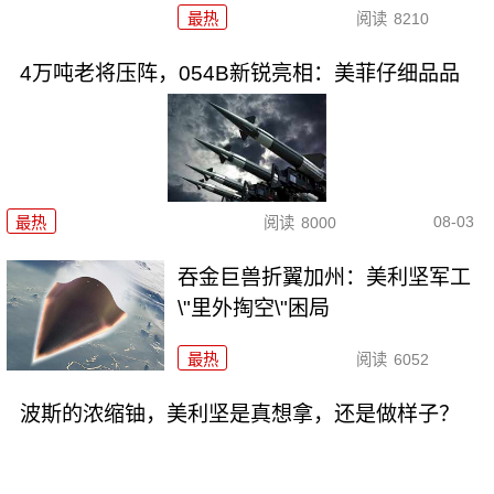
最热
阅读
8210
4万吨老将压阵，054B新锐亮相：美菲仔细品品
08-03
最热
阅读
8000
吞金巨兽折翼加州：美利坚军工
\"里外掏空\"困局
最热
阅读
6052
波斯的浓缩铀，美利坚是真想拿，还是做样子？