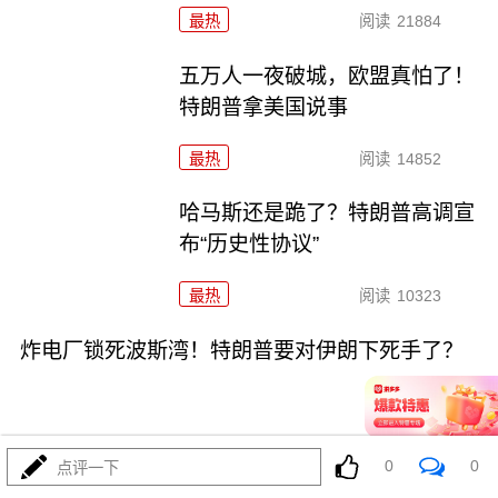
最热
阅读
21884
五万人一夜破城，欧盟真怕了！
特朗普拿美国说事
最热
阅读
14852
哈马斯还是跪了？特朗普高调宣
布“历史性协议”
最热
阅读
10323
炸电厂锁死波斯湾！特朗普要对伊朗下死手了？
0
0
点评一下