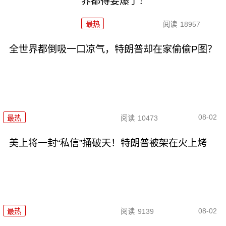
界都得要爆了！
最热
阅读
18957
全世界都倒吸一口凉气，特朗普却在家偷偷P图？
08-02
最热
阅读
10473
美上将一封“私信”捅破天！特朗普被架在火上烤
08-02
最热
阅读
9139