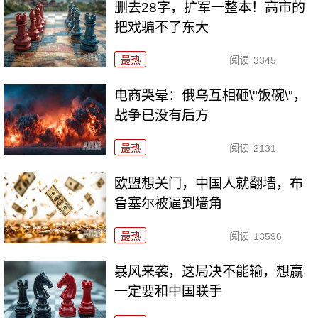
删去28字，扩军一整本！高市的
把戏骗不了东大
最热
阅读
3345
电商哭晕：俄乌互相砸\"饭碗\"，
战争已没有后方
最热
阅读
2131
欧盟想关门，中国人就翻墙，布
鲁塞尔被逼到墙角
最热
阅读
13596
暴风来袭，这局决不能输，想赢
一定要和中国联手