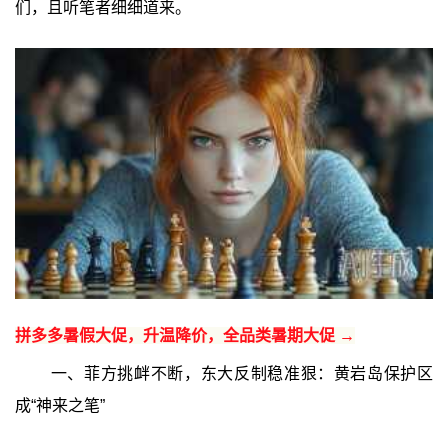
们，且听笔者细细道来。
拼多多暑假大促，升温降价，全品类暑期大促 →
一、菲方挑衅不断，东大反制稳准狠：黄岩岛保护区
成“神来之笔”