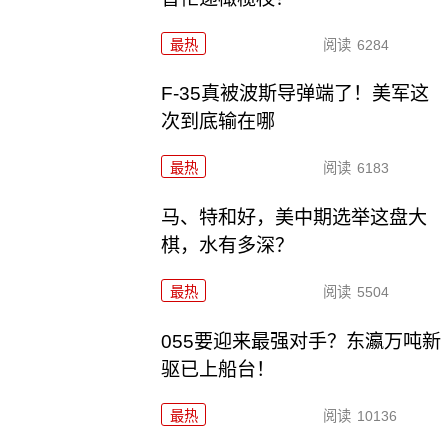
最热
阅读
6284
F-35真被波斯导弹端了！美军这
次到底输在哪
最热
阅读
6183
马、特和好，美中期选举这盘大
棋，水有多深？
最热
阅读
5504
055要迎来最强对手？东瀛万吨新
驱已上船台！
最热
阅读
10136