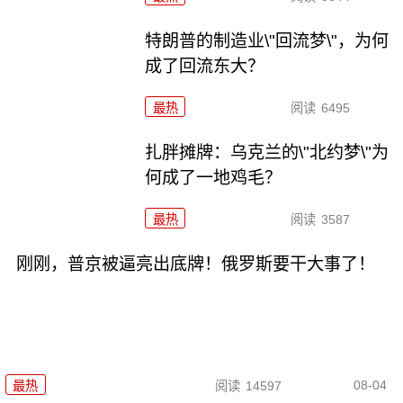
特朗普的制造业\"回流梦\"，为何
成了回流东大？
最热
阅读
6495
扎胖摊牌：乌克兰的\"北约梦\"为
何成了一地鸡毛？
最热
阅读
3587
刚刚，普京被逼亮出底牌！俄罗斯要干大事了！
08-04
最热
阅读
14597