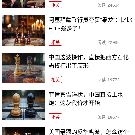
相关
阅读
24634
阿塞拜疆飞行员夸赞“枭龙”：比比
F-16强多了！
相关
阅读
22985
中国这波操作，直接把西方石化
霸权打出了原形
相关
阅读
19775
菲律宾告洋状，中国直接上水
炮：炮灰代价才开始
相关
阅读
18677
美国最狠的反华鹰派，怎么访个