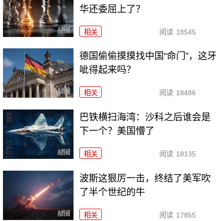
华还委屈上了？
相关
阅读
18545
德国偷偷摸摸找中国“命门”，这牙
呲得起来吗？
相关
阅读
18486
巴铁横扫海湾：沙科之后谁会是
下一个？美国懵了
相关
阅读
18135
波斯这狠厉一击，终结了美军吹
了半个世纪的牛
相关
阅读
17855