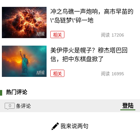
冲之鸟礁一声炮响，高市早苗的
\"岛链梦\"碎一地
相关
阅读
17206
美伊停火是幌子？穆杰塔巴回
信，把中东棋盘掀了
相关
阅读
16995
热门评论
登陆
0
条评论
我来说两句