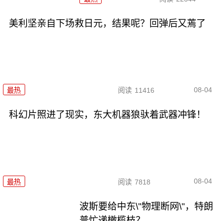
美利坚亲自下场救日元，结果呢？回弹后又蔫了
08-04
最热
阅读
11416
科幻片照进了现实，东大机器狼驮着武器冲锋！
08-04
最热
阅读
7818
波斯要给中东\"物理断网\"，特朗
普忙递橄榄枝？