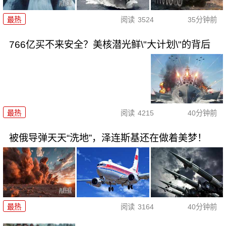
最热
阅读
3524
35分钟前
766亿买不来安全？美核潜光鲜\"大计划\"的背后
最热
阅读
4215
40分钟前
被俄导弹天天“洗地”，泽连斯基还在做着美梦！
最热
阅读
3164
40分钟前