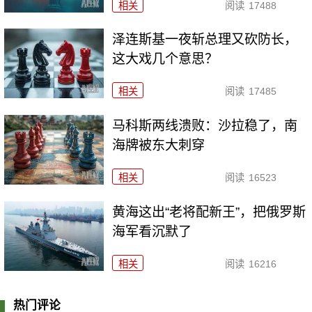
相关
阅读
17488
泽连斯基一夜斩总理又砍防长，
这大戏几个意思？
相关
阅读
17485
马科斯两线溃败：沙拉稳了，南
海牌被东大刺穿
相关
阅读
16523
黄海这出“老将配新王”，把俄罗斯
海军看沉默了
相关
阅读
16216
热门评论