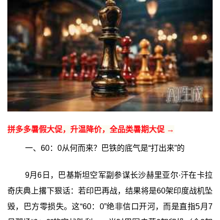
拼多多暑假大促，升温降价，全品类暑期大促 →
一、60：0从何而来？巴铁的底气是“打出来”的
9月6日，巴基斯坦空军副参谋长沙赫里亚尔·汗在卡拉
奇庆典上撂下狠话：若印巴再战，结果将是60架印度战机坠
毁，巴方零损失。这“60：0”绝非信口开河，而是直指5月7