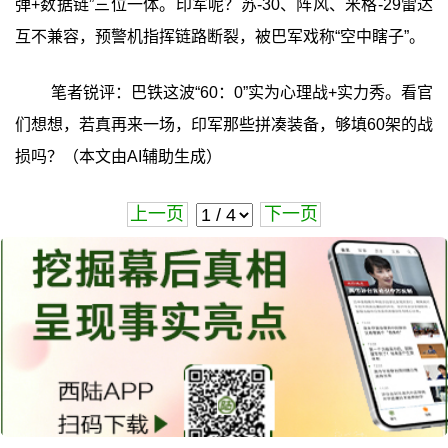
弹+数据链”三位一体。印军呢？苏-30、阵风、米格-29雷达
互不兼容，预警机指挥链路断裂，被巴军戏称“空中瞎子”。
笔者锐评：巴铁这波“60：0”实为心理战+实力秀。看官
们想想，若真再来一场，印军那些拼凑装备，够填60架的战
损吗？（本文由AI辅助生成）
上一页
下一页