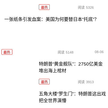
最热
阅读
5326
一张纸条引发血案：美国为何要替日本“托底”？
08-06
最热
阅读
5148
特朗普“黄金舰队”：2750亿美金
堆出海上棺材
最热
阅读
3913
五角大楼“罗生门”：特朗普这出戏
把全世界演懵