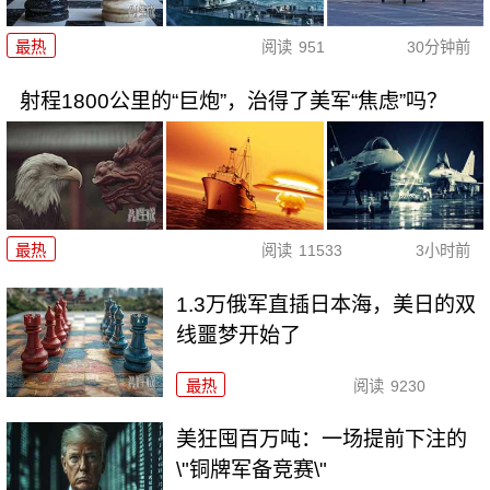
最热
阅读
951
30分钟前
射程1800公里的“巨炮”，治得了美军“焦虑”吗？
最热
阅读
11533
3小时前
1.3万俄军直插日本海，美日的双
线噩梦开始了
最热
阅读
9230
美狂囤百万吨：一场提前下注的
\"铜牌军备竞赛\"