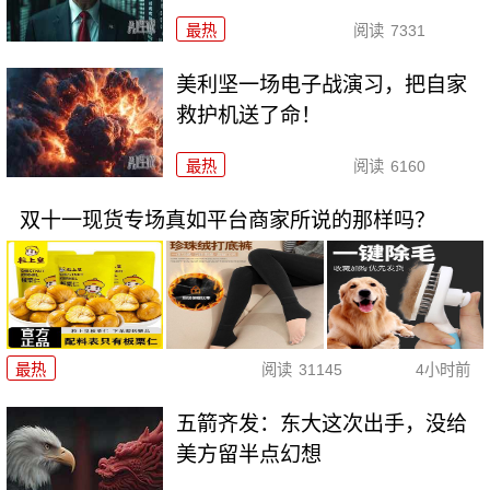
最热
阅读
7331
美利坚一场电子战演习，把自家
救护机送了命！
最热
阅读
6160
双十一现货专场真如平台商家所说的那样吗？
最热
阅读
31145
4小时前
五箭齐发：东大这次出手，没给
美方留半点幻想