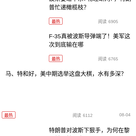
普忙递橄榄枝？
最热
阅读
6905
F-35真被波斯导弹端了！美军这
次到底输在哪
最热
阅读
6765
马、特和好，美中期选举这盘大棋，水有多深？
08-04
最热
阅读
6112
特朗普对波斯下狠手，为何在黎