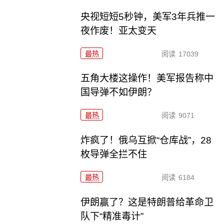
央视短短5秒钟，美军3年兵推一
夜作废！亚太变天
最热
阅读
17039
五角大楼这操作！美军报告称中
国导弹不如伊朗？
最热
阅读
9071
炸疯了！俄乌互掀“仓库战”，28
枚导弹全拦不住
最热
阅读
6184
伊朗赢了？这是特朗普给革命卫
队下“精准毒计”