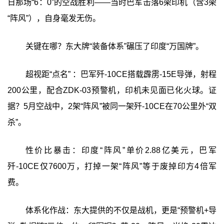
日那场“6：0”的空战胜利——当时巴军击落6架印机（含3架
“阵风”），自身毫发无伤。
关键在哪？东大牌“装备体系”碾压了印度“万国牌”。
超视距“点名” ：巴军歼-10CE搭载霹雳-15E导弹，射程
200公里，配合ZDK-03预警机，印机未见面已化火球。证
据？5月空战中，2架“阵风”被同一架歼-10CE在70公里外“双
杀”。
性价比暴击：印度“阵风”单价2.88亿美元，巴军
歼-10CE仅7600万，打掉一架“阵风”等于废掉印方4倍军
费。
体系化作战：东大提供的不仅是战机，更是“预警机+导