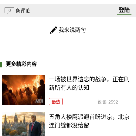
登陆
0
条评论
我来说两句
更多精彩内容
一场被世界遗忘的战争，正在刷
新所有人的认知
最热
阅读
2592
五角大楼鹰派翘首盼进京，北京
连门缝都没给留