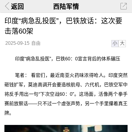
返回
西陆军情
印度“病急乱投医”，巴铁放话：这次要
击落60架
小
大
2025-09-15
自由
印度“病急乱投医”，巴铁60：0宣言背后的体系碾压
笔者： 看官们，最近南亚火药味浓得呛人。印度突然
砸钱扩军，莫迪高调开会要造核航母、六代机，巴铁空军中
将反手甩出一句“下次空战60：0”。这场面，活像两个拳手
赛前放狠话——只不过一个虚张声势，另一个手里攥着真王
牌。