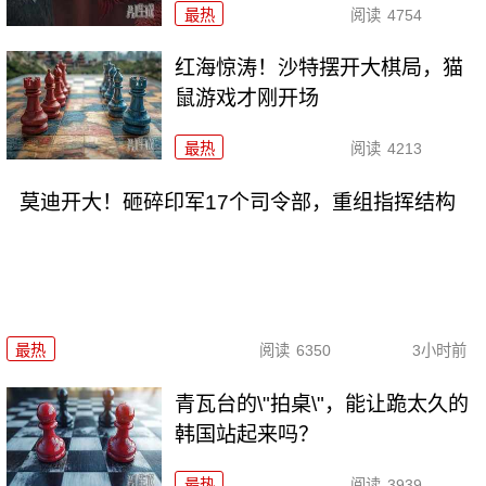
最热
阅读
4754
红海惊涛！沙特摆开大棋局，猫
鼠游戏才刚开场
最热
阅读
4213
莫迪开大！砸碎印军17个司令部，重组指挥结构
最热
阅读
6350
3小时前
青瓦台的\"拍桌\"，能让跪太久的
韩国站起来吗？
最热
阅读
3939