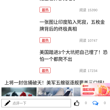
最热
阅读
15390
一张图让印度陷入死寂，五枚金
牌背后的终极真相
最热
阅读
10747
美国踏进3个大坑把自己埋了！恐
怕一个都爬不出
最热
阅读
17234
上将一封信捅破天！美军五艘驱逐舰要盖三口锅！
0
0
点评一下