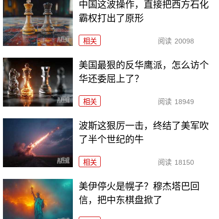
中国这波操作，直接把西方石化
霸权打出了原形
相关
阅读
20098
美国最狠的反华鹰派，怎么访个
华还委屈上了？
相关
阅读
18949
波斯这狠厉一击，终结了美军吹
了半个世纪的牛
相关
阅读
18150
美伊停火是幌子？穆杰塔巴回
信，把中东棋盘掀了