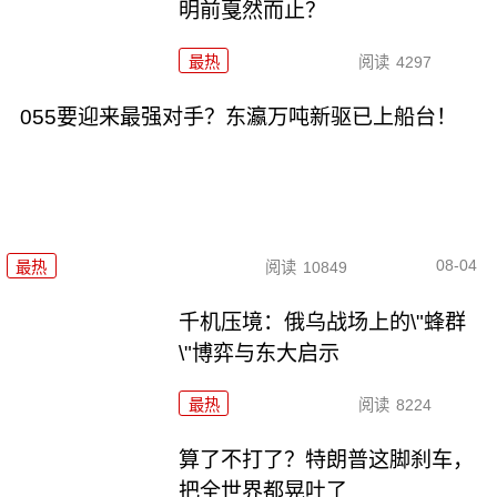
明前戛然而止？
最热
阅读
4297
055要迎来最强对手？东瀛万吨新驱已上船台！
08-04
最热
阅读
10849
千机压境：俄乌战场上的\"蜂群
\"博弈与东大启示
最热
阅读
8224
算了不打了？特朗普这脚刹车，
把全世界都晃吐了