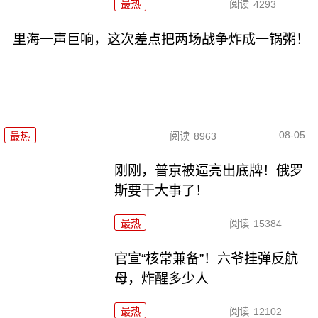
最热
阅读
4293
里海一声巨响，这次差点把两场战争炸成一锅粥！
08-05
最热
阅读
8963
刚刚，普京被逼亮出底牌！俄罗
斯要干大事了！
最热
阅读
15384
官宣“核常兼备”！六爷挂弹反航
母，炸醒多少人
最热
阅读
12102