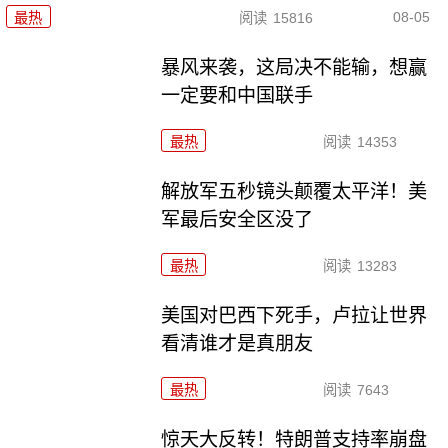
08-05
最热
阅读
15816
暴风来袭，这局决不能输，想赢
一定要和中国联手
最热
阅读
14353
解放军五秒镜头颠覆太平洋！美
军最后安全区没了
最热
阅读
13283
美国对巴西下死手，卢拉让世界
看清谁才是真朋友
最热
阅读
7643
惊天大反转！特朗普支持率崩盘