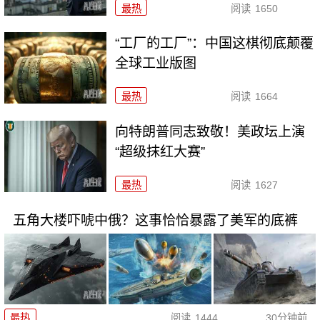
最热
阅读
1650
“工厂的工厂”：中国这棋彻底颠覆
全球工业版图
最热
阅读
1664
向特朗普同志致敬！美政坛上演
“超级抹红大赛”
最热
阅读
1627
五角大楼吓唬中俄？这事恰恰暴露了美军的底裤
最热
阅读
1444
30分钟前