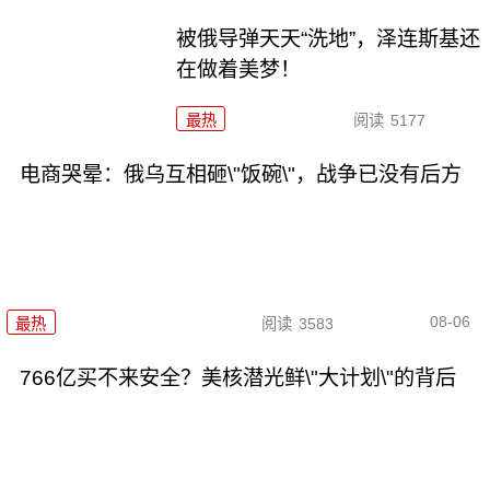
被俄导弹天天“洗地”，泽连斯基还
在做着美梦！
最热
阅读
5177
电商哭晕：俄乌互相砸\"饭碗\"，战争已没有后方
08-06
最热
阅读
3583
766亿买不来安全？美核潜光鲜\"大计划\"的背后