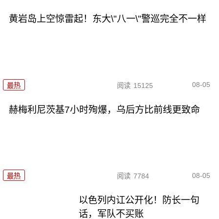
黄岩岛上空惊雷起！东大\"八一\"警巡完全不一样
08-05
最热
阅读
15125
赫梅利尼茨基7小时殉爆，乌后方比前线更致命
08-05
最热
阅读
7784
以色列内讧公开化！防长一句
话，军队不买账