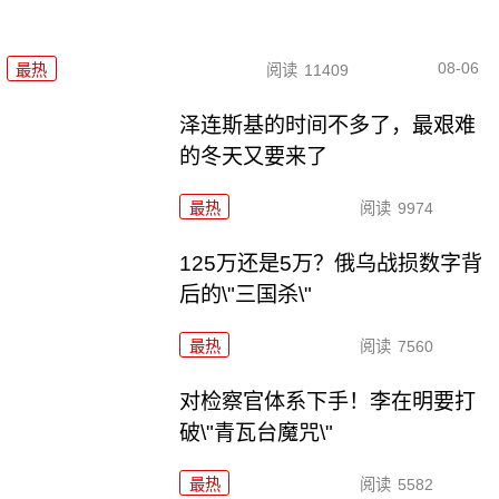
08-06
最热
阅读
11409
泽连斯基的时间不多了，最艰难
的冬天又要来了
最热
阅读
9974
125万还是5万？俄乌战损数字背
后的\"三国杀\"
最热
阅读
7560
对检察官体系下手！李在明要打
破\"青瓦台魔咒\"
最热
阅读
5582