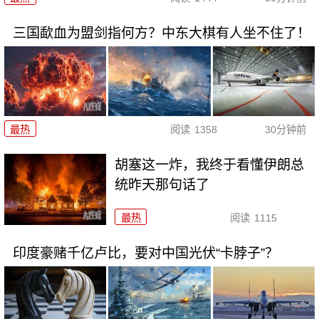
三国歃血为盟剑指何方？中东大棋有人坐不住了！
最热
阅读
1358
30分钟前
胡塞这一炸，我终于看懂伊朗总
统昨天那句话了
最热
阅读
1115
印度豪赌千亿卢比，要对中国光伏“卡脖子”？