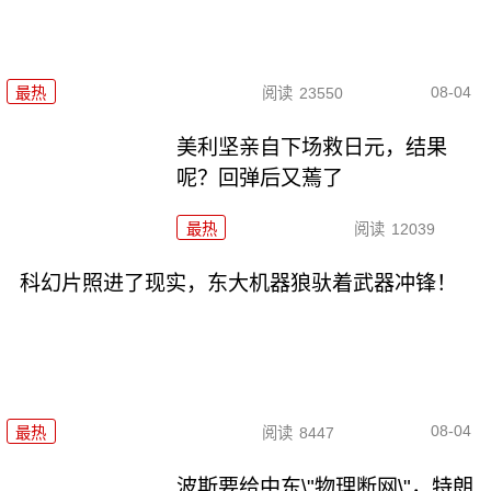
08-04
最热
阅读
23550
美利坚亲自下场救日元，结果
呢？回弹后又蔫了
最热
阅读
12039
科幻片照进了现实，东大机器狼驮着武器冲锋！
08-04
最热
阅读
8447
波斯要给中东\"物理断网\"，特朗