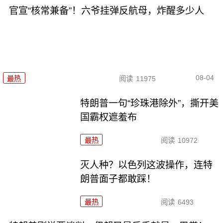
官宣“核常兼备”！六爷挂弹反航母，炸醒多少人
08-04
最热
阅读
11975
特朗普一句“珍珠港除外”，撕开美
国霸权遮羞布
最热
阅读
10972
灭人种？以色列这波操作，连特
朗普面子都敢踩！
最热
阅读
6493