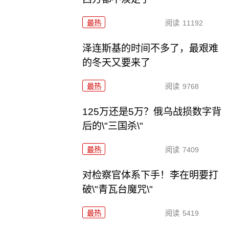
最热
阅读
11192
泽连斯基的时间不多了，最艰难
的冬天又要来了
最热
阅读
9768
125万还是5万？俄乌战损数字背
后的\"三国杀\"
最热
阅读
7409
对检察官体系下手！李在明要打
破\"青瓦台魔咒\"
最热
阅读
5419