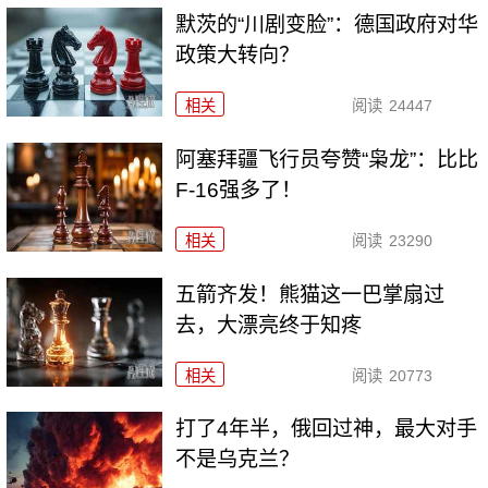
默茨的“川剧变脸”：德国政府对华
政策大转向？
相关
阅读
24447
阿塞拜疆飞行员夸赞“枭龙”：比比
F-16强多了！
相关
阅读
23290
五箭齐发！熊猫这一巴掌扇过
去，大漂亮终于知疼
相关
阅读
20773
打了4年半，俄回过神，最大对手
不是乌克兰？