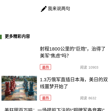
我来说两句
更多精彩内容
射程1800公里的“巨炮”，治得了
美军“焦虑”吗？
最热
阅读
10903
1.3万俄军直插日本海，美日的双
线噩梦开始了
最热
阅读
8632
美狂囤百万吨：一场提前下注的\"铜牌军备竞赛\"