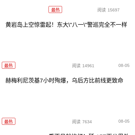
最热
阅读
15697
黄岩岛上空惊雷起！东大\"八一\"警巡完全不一样
08-05
最热
阅读
14961
赫梅利尼茨基7小时殉爆，乌后方比前线更致命
08-05
最热
阅读
7634