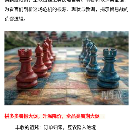
为看官们剖析这场危机的根源、现状与教训，揭示贸易战的
荒谬逻辑。
拼多多暑假大促，升温降价，全品类暑期大促 →
丰收的诅咒：订单归零，豆农陷入绝境