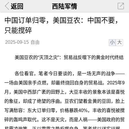
返回
西陆军情
中国订单归零，美国豆农：中国不要，
只能搅碎
小
大
2025-09-15
自由
美国豆农的“灭顶之灾”：贸易战反噬下的黄金时代终结
各位看官，笔者今日要谈的，是一场无声的战争——
一场由美国亲手点燃，却最终烧回自身的贸易战。2025年9
月，美国中西部广袤的田野上，大豆丰收的景象本该是喜悦
的象征，却成了绝望的序曲。豆农们望着金黄的豆田，脸上
写满愁容：东大订单归零，价格暴跌40%，丰收的喜悦被搅
碎的轰鸣声取代。这不是天灾，而是人祸——美国政府的贸
易霸凌政策，正以雷霆之势反噬自身。笔者将以详实证据，