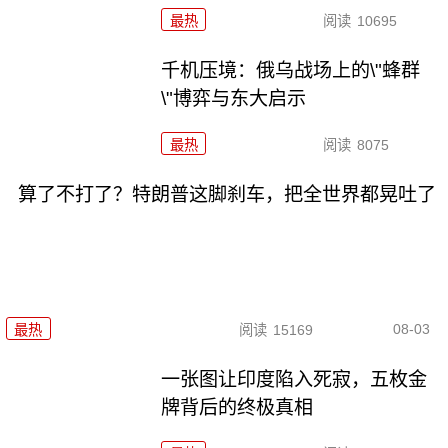
最热
阅读
10695
千机压境：俄乌战场上的\"蜂群
\"博弈与东大启示
最热
阅读
8075
算了不打了？特朗普这脚刹车，把全世界都晃吐了
08-03
最热
阅读
15169
一张图让印度陷入死寂，五枚金
牌背后的终极真相