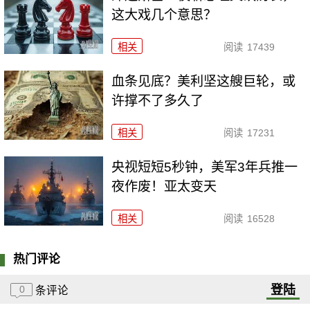
这大戏几个意思？
相关
阅读
17439
血条见底？美利坚这艘巨轮，或
许撑不了多久了
相关
阅读
17231
央视短短5秒钟，美军3年兵推一
夜作废！亚太变天
相关
阅读
16528
热门评论
登陆
0
条评论