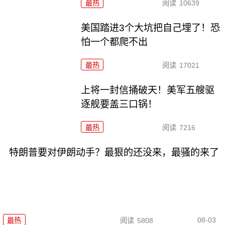
最热
阅读
10639
美国踏进3个大坑把自己埋了！恐
怕一个都爬不出
最热
阅读
17021
上将一封信捅破天！美军五艘驱
逐舰要盖三口锅！
最热
阅读
7216
特朗普要对伊朗动手？最狠的还没来，最骚的来了
08-03
最热
阅读
5808