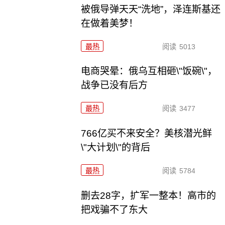
被俄导弹天天“洗地”，泽连斯基还
在做着美梦！
最热
阅读
5013
电商哭晕：俄乌互相砸\"饭碗\"，
战争已没有后方
最热
阅读
3477
766亿买不来安全？美核潜光鲜
\"大计划\"的背后
最热
阅读
5784
删去28字，扩军一整本！高市的
把戏骗不了东大