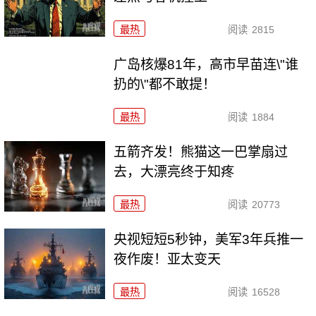
最热
阅读
2815
广岛核爆81年，高市早苗连\"谁
扔的\"都不敢提！
最热
阅读
1884
五箭齐发！熊猫这一巴掌扇过
去，大漂亮终于知疼
最热
阅读
20773
央视短短5秒钟，美军3年兵推一
夜作废！亚太变天
最热
阅读
16528