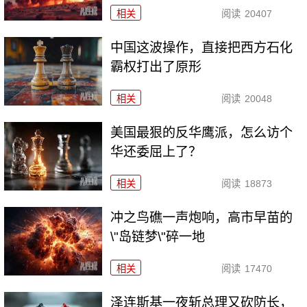
相关
阅读
20407
中国这波操作，直接把西方石化
霸权打出了原形
相关
阅读
20048
美国最狠的反华鹰派，怎么访个
华还委屈上了？
相关
阅读
18873
冲之鸟礁一声炮响，高市早苗的
\"岛链梦\"碎一地
相关
阅读
17470
泽连斯基一夜斩总理又砍防长，