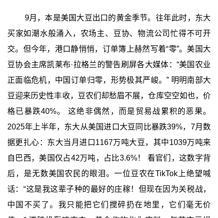
9月，本是美国大豆出口的黄金季节。往年此时，东大
买家如潮水般涌入，农场主、豆协、物流公司忙得不可开
交。但今年，港口静悄悄，订单簿上赫然写着“零”。美国大
豆协会主席凯莱布·拉格兰的警告刷屏各大媒体：“美国农业
正面临危机，中国订单归零，形势极其严峻。” 明明南部大
豆迎来历史性丰收，豆农们却愁眉不展，仓库空空如也，价
格已暴跌40%。 这绝非偶然，而是贸易战累积的恶果。
2025年上半年，东大从美国进口大豆同比暴跌39%，7月数
据更扎心：东大当月进口1167万吨大豆，其中1039万吨来
自巴西，美国仅占42万吨，占比3.6%！ 看官们，这数字背
后，是无数美国农民的眼泪。一位豆农在TikTok上绝望喊
话：“这是我这辈子种的最好的庄稼！但现在因为关税战，
中国不买了。我只能把它们搅碎扔在地里，它们毫无价