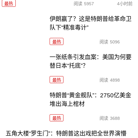
最热
阅读
5957
4小时前
伊朗赢了？这是特朗普给革命卫
队下“精准毒计”
最热
阅读
5096
一张纸条引发血案：美国为何要
替日本“托底”？
最热
阅读
4898
特朗普“黄金舰队”：2750亿美金
堆出海上棺材
最热
阅读
3688
五角大楼“罗生门”：特朗普这出戏把全世界演懵