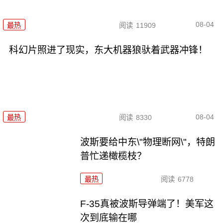
08-04
最热
阅读
11909
科幻片照进了现实，东大机器狼驮着武器冲锋！
08-04
最热
阅读
8330
波斯要给中东\"物理断网\"，特朗
普忙递橄榄枝？
最热
阅读
6778
F-35真被波斯导弹端了！美军这
次到底输在哪