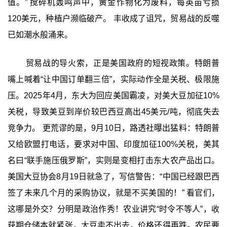
值。” 搅碎机轰鸣声中，黄金作物化为废料，每英亩亏损
120美元，种植户濒临破产。 丰收成了诅咒，贸易战的反噬
已如潮水般涌来。
贸易战的导火索，正是美国政府的短视政策。特朗普
嘴上喊着“让中国订单翻三倍”，实际动作全是关税、极限施
压。2025年4月，东大为回应美国霸凌，对美大豆加征10%
关税，导致美豆到岸价较巴西豆高出45美元/吨，彻底失去
竞争力。 更荒谬的是，9月10日，路透社曝出猛料：特朗普
又给欧盟打电话，要求对中国、印度加征100%关税，美其
名曰“联手施压俄罗斯”，实则是变相打击东大农产品出口。
美国大豆协会8月19日就急了，写信警告：“中国已经跟巴西
签了未来几个月的采购协议，就是不买美国的！” 看官们，
这哪是外交？分明是政治作秀！农业讲究“时令不等人”，收
获期仓储本就紧张，大豆卖不出去，价格还得再跌。农民要