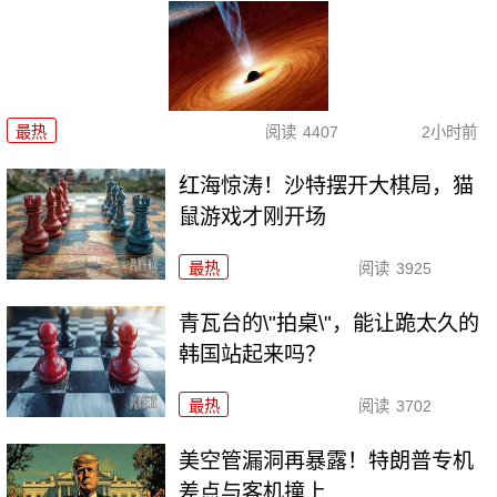
最热
阅读
4407
2小时前
红海惊涛！沙特摆开大棋局，猫
鼠游戏才刚开场
最热
阅读
3925
青瓦台的\"拍桌\"，能让跪太久的
韩国站起来吗？
最热
阅读
3702
美空管漏洞再暴露！特朗普专机
差点与客机撞上