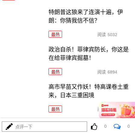
特朗普这狼来了连演十遍，伊
朗：你猜我信不信？
最热
阅读
5032
政治自杀！菲律宾防长，你这是
在给菲律宾掘墓！
最热
阅读
6894
高市早苗又作妖！特高课卷土重
来，日本三重困境
最热
阅读
4411
央视：空警600横空出世，美航母最强王牌失效
0
0
点评一下