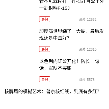
看不见就挨打！歼-15T百公里外
一剑封喉F-15J
最热
阅读
12532
印度满世界绕了一大圈，最后发
现还是中国好？
最热
阅读
12310
以色列内讧公开化！防长一句
话，军队不买账
最热
阅读
5578
核牌局的模糊艺术：普京核红线，到底有多红？