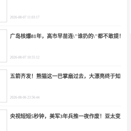
2026-08-07 11:03:17
广岛核爆81年，高市早苗连\"谁扔的\"都不敢提！
2026-08-07 10:55:12
五箭齐发！熊猫这一巴掌扇过去，大漂亮终于知
疼
2026-08-06 23:56:44
央视短短5秒钟，美军3年兵推一夜作废！亚太变
天