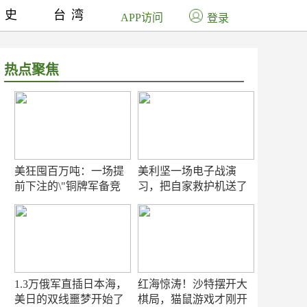
历史
台湾
APP访问
登录
热点聚焦
美狂囤百万吨：一场提
美利坚一场电子战演
前下注的\"铜牌军备竞
习，把自家救护机送了
赛\"
命！
1.3万俄军直插日本海，
红海惊涛！沙特摆开大
美日的双线噩梦开始了
棋局，猫鼠游戏才刚开