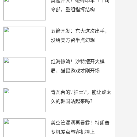
莫迪开大！砸碎印军17个司
令部，重组指挥结构
五箭齐发：东大这次出手，
没给美方留半点幻想
红海惊涛！沙特摆开大棋
局，猫鼠游戏才刚开场
青瓦台的\"拍桌\"，能让跪太
久的韩国站起来吗？
美空管漏洞再暴露！特朗普
专机差点与客机撞上