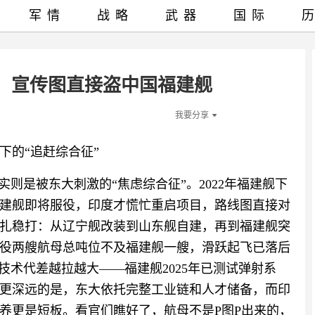
军情
战略
武器
国际
，宣传图直接盗中国福建舰
我要分享
下的“追赶综合征”
实则是被东大刺激的“焦虑综合征”。2022年福建舰下
大福建舰即将服役，印度才慌忙重启项目，路线图直接对
扎稳打：从辽宁舰改装到山东舰自建，再到福建舰突
役两艘航母总吨位不及福建舰一艘，滑跃起飞已落后
技术代差越拉越大——福建舰2025年已测试弹射系
年。更深远的是，东大依托完整工业链和人才储备，而印
养更是短板。看官们瞧好了，航母不是P图P出来的，