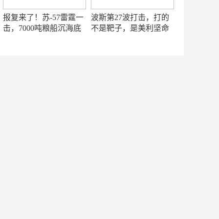
报复来了！苏-57雷霆一
波斯第27波打击，打的
击，7000吨粮船沉海底
不是靶子，是美利坚命
门