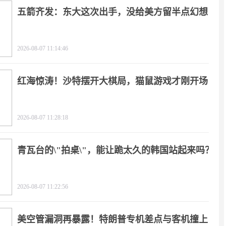
五箭齐发：东大这次出手，没给美方留半点幻想
2026-08-07 11:14:46
红海惊涛！沙特摆开大棋局，猫鼠游戏才刚开场
2026-08-07 11:28:18
青瓦台的\"拍桌\"，能让跪太久的韩国站起来吗？
2026-08-07 11:22:56
美空管漏洞再暴露！特朗普专机差点与客机撞上