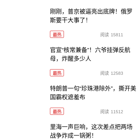
刚刚，普京被逼亮出底牌！俄罗
斯要干大事了！
最热
阅读
15811
官宣“核常兼备”！六爷挂弹反航
母，炸醒多少人
最热
阅读
12583
特朗普一句“珍珠港除外”，撕开美
国霸权遮羞布
最热
阅读
11512
里海一声巨响，这次差点把两场
战争炸成一锅粥！