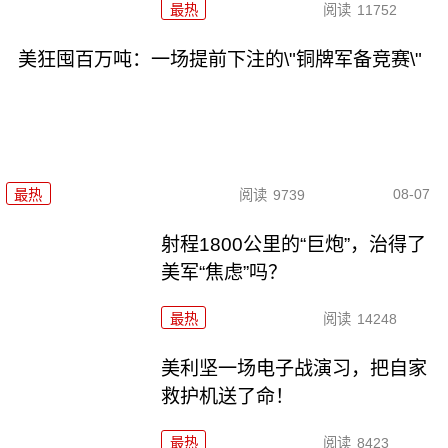
最热
阅读
11752
美狂囤百万吨：一场提前下注的\"铜牌军备竞赛\"
08-07
最热
阅读
9739
射程1800公里的“巨炮”，治得了
美军“焦虑”吗？
最热
阅读
14248
美利坚一场电子战演习，把自家
救护机送了命！
最热
阅读
8423