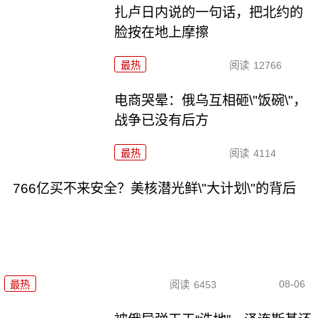
扎卢日内说的一句话，把北约的
脸按在地上摩擦
最热
阅读
12766
电商哭晕：俄乌互相砸\"饭碗\"，
战争已没有后方
最热
阅读
4114
766亿买不来安全？美核潜光鲜\"大计划\"的背后
08-06
最热
阅读
6453