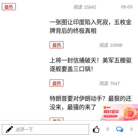
08-03
最热
阅读
15842
一张图让印度陷入死寂，五枚金
牌背后的终极真相
最热
阅读
10998
上将一封信捅破天！美军五艘驱
逐舰要盖三口锅！
最热
阅读
7647
特朗普要对伊朗动手？最狠的还
没来，最骚的来了
最热
阅读
6204
0
0
点评一下
美国踏进3个大坑把自己埋了！恐