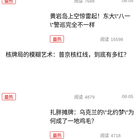
08-05
最热
阅读
7688
黄岩岛上空惊雷起！东大\"八一
\"警巡完全不一样
最热
阅读
15598
核牌局的模糊艺术：普京核红线，到底有多红？
08-05
最热
阅读
4879
扎胖摊牌：乌克兰的\"北约梦\"为
何成了一地鸡毛？
最热
阅读
4718