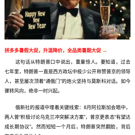
拼多多暑假大促，升温降价，全品类暑期大促 →
这句话从特朗普口中说出，重量惊人。要知道，过去
七年里，特朗普一直是西方政坛中极少公开称赞普京的领导
人，甚至屡次顶着“通俄门”的炮火坚持与莫斯科对话。如今
骤转风向，绝非一时兴起。
俄新社的报道中埋着关键线索：8月阿拉斯加会晤中，
两人曾“积极讨论乌克兰冲突解决方案”，普京更表态“有望达
成长期协议”。然而短短一个月后，特朗普突然翻脸，背后