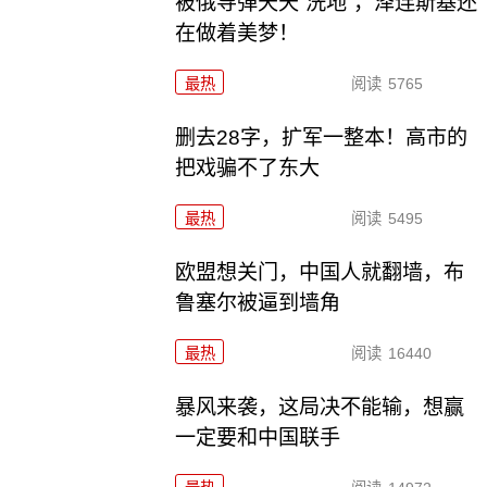
被俄导弹天天“洗地”，泽连斯基还
在做着美梦！
最热
阅读
5765
删去28字，扩军一整本！高市的
把戏骗不了东大
最热
阅读
5495
欧盟想关门，中国人就翻墙，布
鲁塞尔被逼到墙角
最热
阅读
16440
暴风来袭，这局决不能输，想赢
一定要和中国联手