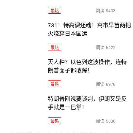
最热
阅读
9403
731！特高课还魂！高市早苗两把
火烧穿日本国运
最热
阅读
5422
灭人种？以色列这波操作，连特
朗普面子都敢踩！
最热
阅读
6976
特朗普刚说要谈判，伊朗又是反
手就是一巴掌！
最热
阅读
5830