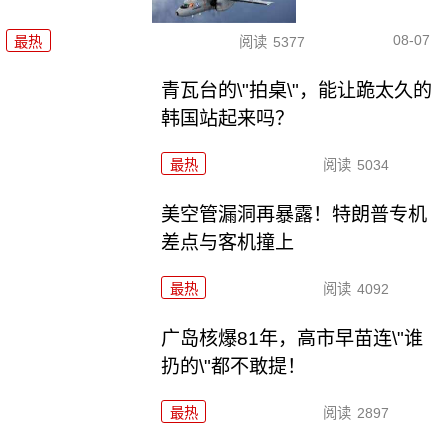
08-07
最热
阅读
5377
青瓦台的\"拍桌\"，能让跪太久的
韩国站起来吗？
最热
阅读
5034
美空管漏洞再暴露！特朗普专机
差点与客机撞上
最热
阅读
4092
广岛核爆81年，高市早苗连\"谁
扔的\"都不敢提！
最热
阅读
2897