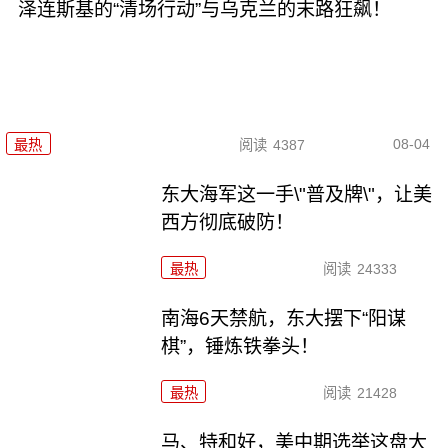
泽连斯基的“清场行动”与乌克兰的末路狂飙！
08-04
最热
阅读
4387
东大海军这一手\"普及牌\"，让美
西方彻底破防！
最热
阅读
24333
南海6天禁航，东大摆下“阳谋
棋”，锤炼铁拳头！
最热
阅读
21428
马、特和好，美中期选举这盘大