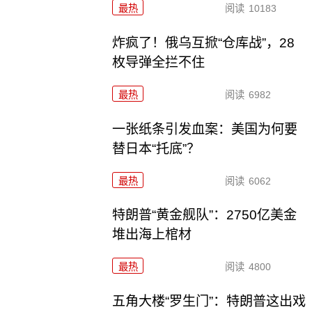
最热
阅读
10183
炸疯了！俄乌互掀“仓库战”，28
枚导弹全拦不住
最热
阅读
6982
一张纸条引发血案：美国为何要
替日本“托底”？
最热
阅读
6062
特朗普“黄金舰队”：2750亿美金
堆出海上棺材
最热
阅读
4800
五角大楼“罗生门”：特朗普这出戏