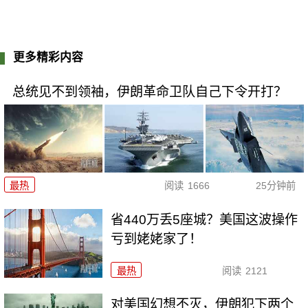
更多精彩内容
总统见不到领袖，伊朗革命卫队自己下令开打？
最热
阅读
1666
25分钟前
省440万丢5座城？美国这波操作
亏到姥姥家了！
最热
阅读
2121
对美国幻想不灭，伊朗犯下两个