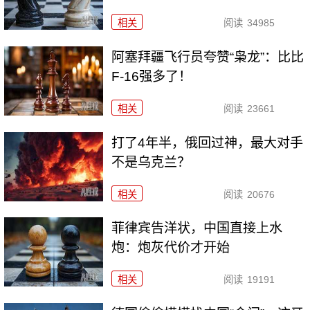
相关
阅读
34985
阿塞拜疆飞行员夸赞“枭龙”：比比
F-16强多了！
相关
阅读
23661
打了4年半，俄回过神，最大对手
不是乌克兰？
相关
阅读
20676
菲律宾告洋状，中国直接上水
炮：炮灰代价才开始
相关
阅读
19191