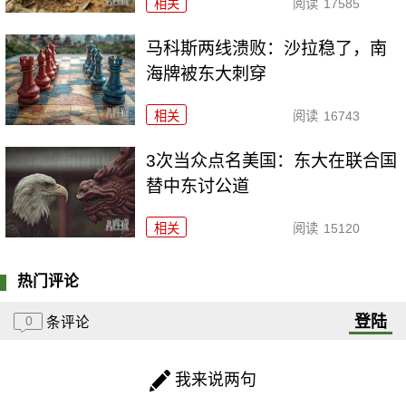
相关
阅读
17585
马科斯两线溃败：沙拉稳了，南
海牌被东大刺穿
相关
阅读
16743
3次当众点名美国：东大在联合国
替中东讨公道
相关
阅读
15120
热门评论
登陆
0
条评论
我来说两句