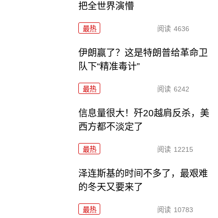
把全世界演懵
最热
阅读
4636
伊朗赢了？这是特朗普给革命卫
队下“精准毒计”
最热
阅读
6242
信息量很大！歼20越肩反杀，美
西方都不淡定了
最热
阅读
12215
泽连斯基的时间不多了，最艰难
的冬天又要来了
最热
阅读
10783