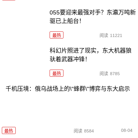
055要迎来最强对手？东瀛万吨新
驱已上船台！
最热
阅读
11221
科幻片照进了现实，东大机器狼
驮着武器冲锋！
最热
阅读
8785
千机压境：俄乌战场上的\"蜂群\"博弈与东大启示
08-04
最热
阅读
8584