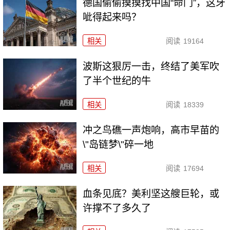
德国偷偷摸摸找中国“命门”，这牙
呲得起来吗？
相关
阅读
19164
波斯这狠厉一击，终结了美军吹
了半个世纪的牛
相关
阅读
18339
冲之鸟礁一声炮响，高市早苗的
\"岛链梦\"碎一地
相关
阅读
17694
血条见底？美利坚这艘巨轮，或
许撑不了多久了