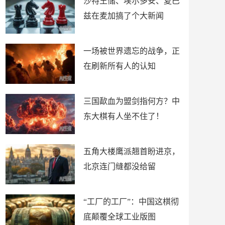
沙特王储、埃尔多安、夏巴
兹在麦加搞了个大新闻
一场被世界遗忘的战争，正
在刷新所有人的认知
三国歃血为盟剑指何方？中
东大棋有人坐不住了！
五角大楼鹰派翘首盼进京，
北京连门缝都没给留
“工厂的工厂”：中国这棋彻
底颠覆全球工业版图