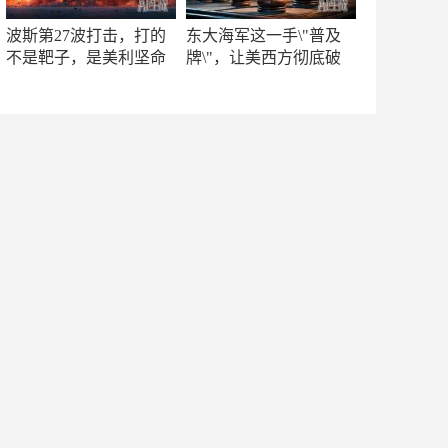
波斯第27波打击，打的
东大海军这一手\"普及
不是靶子，是美利坚命
牌\"，让美西方彻底破
门
防！