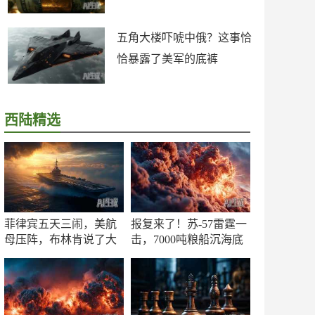
五角大楼吓唬中俄？这事恰
恰暴露了美军的底裤
西陆精选
菲律宾五天三闹，美航
报复来了！苏-57雷霆一
母压阵，布林肯说了大
击，7000吨粮船沉海底
实话