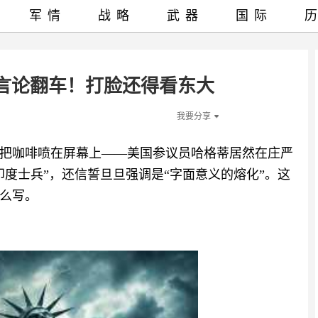
军情
战略
武器
国际
”言论翻车！打脸还得看东大
我要分享
把咖啡喷在屏幕上——美国参议员哈格蒂居然在庄严
度士兵”，还信誓旦旦强调是“字面意义的熔化”。这
么写。