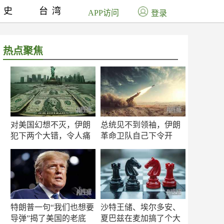
历史
台湾
APP访问
登录
热点聚焦
对美国幻想不灭，伊朗
总统见不到领袖，伊朗
犯下两个大错，令人痛
革命卫队自己下令开
心！
打？
特朗普一句“我们也想要
沙特王储、埃尔多安、
导弹”揭了美国的老底
夏巴兹在麦加搞了个大