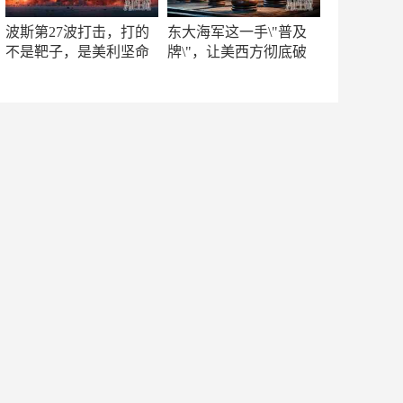
波斯第27波打击，打的
东大海军这一手\"普及
不是靶子，是美利坚命
牌\"，让美西方彻底破
门
防！