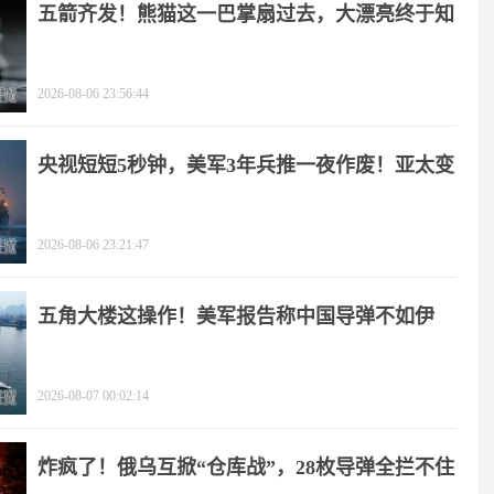
五箭齐发！熊猫这一巴掌扇过去，大漂亮终于知
疼
2026-08-06 23:56:44
央视短短5秒钟，美军3年兵推一夜作废！亚太变
天
2026-08-06 23:21:47
五角大楼这操作！美军报告称中国导弹不如伊
朗？
2026-08-07 00:02:14
炸疯了！俄乌互掀“仓库战”，28枚导弹全拦不住