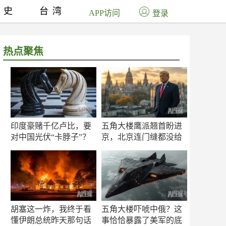
历史
台湾
APP访问
登录
热点聚焦
印度豪赌千亿卢比，要
五角大楼鹰派翘首盼进
对中国光伏“卡脖子”？
京，北京连门缝都没给
留
胡塞这一炸，我终于看
五角大楼吓唬中俄？这
懂伊朗总统昨天那句话
事恰恰暴露了美军的底