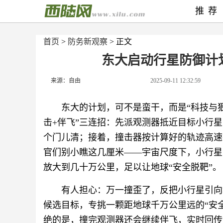
推荐
首页
>
防务新观察
> 正文
东大启动行星防御计
来源：自由
2025-09-11 12:32:59
东大的计划，可不是蛮干，而是“科技与
击+伴飞”三连招：先派观测器抵近目标小行
个门儿清；接着，撞击器按计算好的轨迹高速撞
官们别小瞧这几厘米——宇宙尺度下，小行星
放大到几十万公里，足以让地球“安全脱靶”。
有人担心：万一撞歪了，反把小行星引向
候选目标，专挑一颗距地球千万公里远的“安
绝的是，撞完观测器还会继续伴飞，实时回传