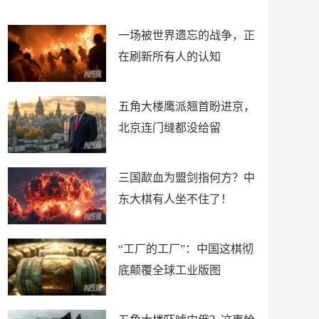
了
裤
一场被世界遗忘的战争，正
在刷新所有人的认知
五角大楼鹰派翘首盼进京，
北京连门缝都没给留
三国歃血为盟剑指何方？中
东大棋有人坐不住了！
“工厂的工厂”：中国这棋彻
底颠覆全球工业版图