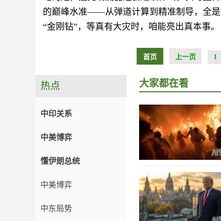
的巅峰水准——从弹道计算到精准制导，全是
“金刚钻”，等真有大灾时，咱能亮出真本事。
首页
上一页
1
大家都在看
热点
中印关系
中美博弈
懂伊朗总统
中美博弈
中东局势