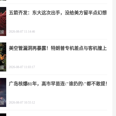
五箭齐发：东大这次出手，没给美方留半点幻想
2026-08-07 11:14:46
美空管漏洞再暴露！特朗普专机差点与客机撞上
2026-08-07 11:03:17
广岛核爆81年，高市早苗连\"谁扔的\"都不敢提！
2026-08-07 10:55:12