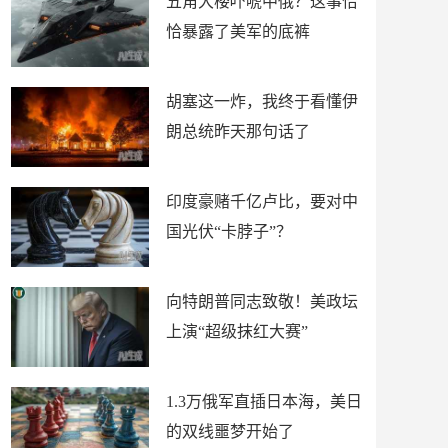
五角大楼吓唬中俄？这事恰
恰暴露了美军的底裤
胡塞这一炸，我终于看懂伊
朗总统昨天那句话了
印度豪赌千亿卢比，要对中
国光伏“卡脖子”？
向特朗普同志致敬！美政坛
上演“超级抹红大赛”
1.3万俄军直插日本海，美日
的双线噩梦开始了