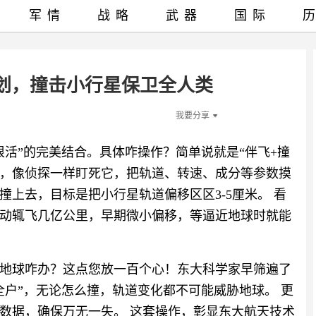
军情
战略
武器
国际
划，撞击小行星保卫全人类
我要分享
狠活”的完美结合。具体咋操作？简单说就是“伴飞+撞
星，像侦探一样盯死它，把轨道、转速、成分等参数摸
上去，目标是把小行星轨道偏移区区3-5厘米。 看
动辄飞几亿公里，早期微小偏移，等逼近地球时就能
地球咋办？这点您放一百个心！东大科学家早筛遍了
全户”，无论怎么撞，轨道变化都不可能威胁地球。 更
数据，确保万无一失。 这套操作，彰显东大航天技术