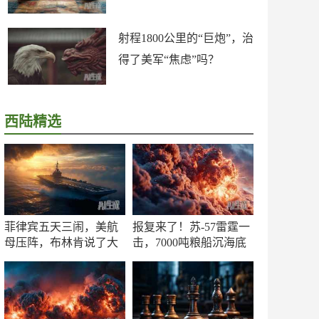
射程1800公里的“巨炮”，治
得了美军“焦虑”吗？
西陆精选
菲律宾五天三闹，美航
报复来了！苏-57雷霆一
母压阵，布林肯说了大
击，7000吨粮船沉海底
实话